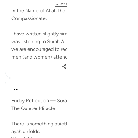
۴ سال پیش
·
ارجاع دادن
آیه ۲:۱۸، ۷:۱۸، ۱۲:۱۸
In the Name of Allah the Most Gracious, the Most
Compassionate,
I have written slightly similar before, but today as I
was listening to Surah Al Kahf it occurred to me that
we are encouraged to recite this Surah each Friday,
men (and women) attend Jummah and ...
بیشتر ببین
۱٬۳۰۳
۳
۱۹
ekaterina myachina
۳ هفته پیش
·
ارجاع دادن
آیه ۱۲:۱۸-۱۳
Friday Reflection — Surah al-Kahf (18:12-13)
The Quieter Miracle
There is something quietly beautiful in the way this
ayah unfolds.