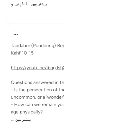
الكهف و...
بیشتر ببین
۷۹۷
۰
۳
Fadel Soliman
۶ سال پیش
·
ارجاع دادن
آیه ۱۰:۱۸-۱۵
Taddabor (Pondering) Beyond Arabic for Surat al
Kahf 10-15
https://youtu.be/lbqgJstj2UI
Questions answered in this video:
- Is the persecution of the fellows of the cave
uncommon, or a 'wonder'?
- How can we remain young at heart, even as we
age physically?
...
بیشتر ببین
۶۵۸
۰
۶