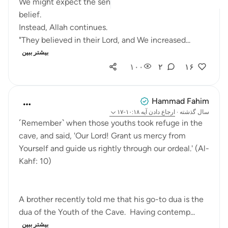
We might expect the sentence to end with their
belief.
Instead, Allah continues.
"They believed in their Lord, and We increased...
بیشتر ببین
۱۰۰
۲
۱۶
Hammad Fahim
سال گذشته
·
ارجاع دادن
آیه ۱۰:۱۸-۱۷
˹Remember˺ when those youths took refuge in the
cave, and said, 'Our Lord! Grant us mercy from
Yourself and guide us rightly through our ordeal.' (Al-
Kahf: 10)
A brother recently told me that his go-to dua is the
dua of the Youth of the Cave. Having contemp...
بیشتر ببین