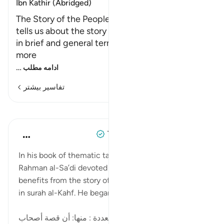
Ibn Kathir (Abridged)
The Story of the People of Al-Kahf Here Allah
tells us about the story of the people of Al-Kahf
in brief and general terms, then Heexplains it in
more
…
ادامه مطلب
تفاسیر بیشتر
درس‌ها
Tulayhah Tafsir Translations
۵ سال پیش
·
ارجاع دادن
آیه ۹:۱۸-۲۶
In his book of thematic tafsir, sheikh ‘Abd al-
Rahman al-Sa’di devoted a section to listing of
benefits from the story of the Aṣḥaab al-Kahf found
in surah al-Kahf. He began this chapter by writing:
ففيها آيات بينات وفوائد متعددة : منها: أن قصة أصحاب