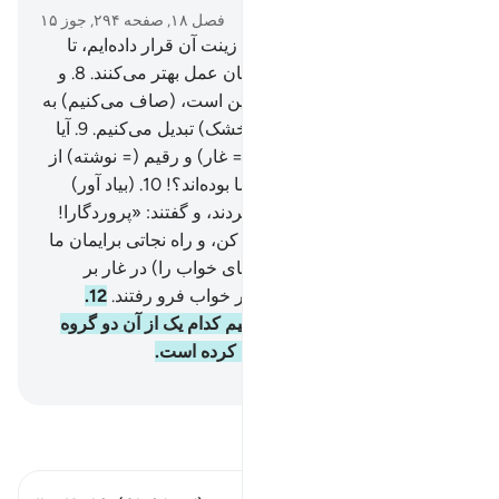
فصل ۱۸, صفحه ۲۹۴, جوز ۱۵
7
.
ما آنچه که روی زمین است، زینت آن قرار داده‌ایم، تا
آن‌ها را بیازماییم که کدام یک‌شان عمل بهتر می‌کنند.
8
.
و
ما (سرانجام) آنچه که روی زمین است، (صاف می‌کنیم) به
خاکی هموار و بی‌گیاه (بیابانی خشک) تبدیل می‌کنیم.
9
.
آیا
گمان کردی که اصحاب کهف (= غار) و رقیم (= نوشته) از
جملۀ نشانه‌های شگفت انگیز ما بوده‌اند؟!
10
.
(بیاد آور)
آنگاه که آن جوانان به غار پناه بردند، و گفتند: «پروردگارا!
ما را از سوی خود رحمتی عطا کن، و راه نجاتی برایمان ما
فراهم ساز».
11
.
پس (ما پرده‌های خواب را) در غار بر
گوش‌هایشان زدیم، و سال‌ها در خواب فرو رفتند.
12
.
سپس آنان را بر انگیختیم تا بدانیم کدام یک از آن دو گروه
مدت ماندن خود را بهتر حساب کرده است.
Hussein Taji Kal Dari
-
تفسیر بخوانید