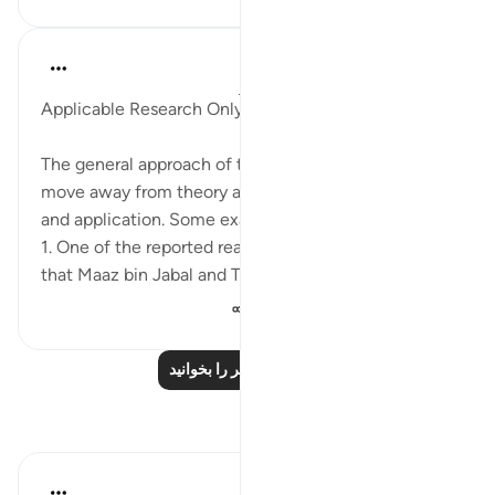
Salah Soltan
۸ سال پیش
·
ارجاع دادن
آیه ۱:۱۸-۱۱۰
Applicable Research Only
The general approach of the Quran and Sunnah is to
move away from theory and abstraction, to rooting
and application. Some examples of this are:
1. One of the reported reasons for the verse below is
that Maaz bin Jabal and Thaalaba b...
بیشتر ببین
۲٬۴۴۲
۲
۹
درس‌های بیشتر را بخوانید
بازتاب‌ها
Razia Zahra