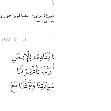
ﲤ
ﲥ
ﲦ
ﲧ
پروردگارا! کسی را که تو به آتش (دوزخ) درآوری، یقیناً او را خوار و
رسوا کرده‌ای، و برای ستمکاران یاورانی نیست.
تفاسیر
درس ها
بازتاب ها
حدیث
۱۹۳:۳
ﲨ
ﲩ
ﲪ
ﲫ
ﲬ
ﲭ
بنا اننا سمعنا مناديا ينادي للايمان ان امنوا بربكم فامنا ربنا فاغفر لنا ذنوبن
َّبَّنَآ إِنَّنَا سَمِعْنَا مُنَادِيًۭا يُنَادِى لِلْإِيمَـٰنِ أَنْ ءَامِنُوا۟ بِرَبِّكُم
ﲮ
ﲯ
ﲰ
ﲱﲲ
ﲳ
ﲴ
ﲵ
ﲶ
ﲷ
ﲸ
ﲹ
ﲺ
ﲻ
ﲼ
ﲽ