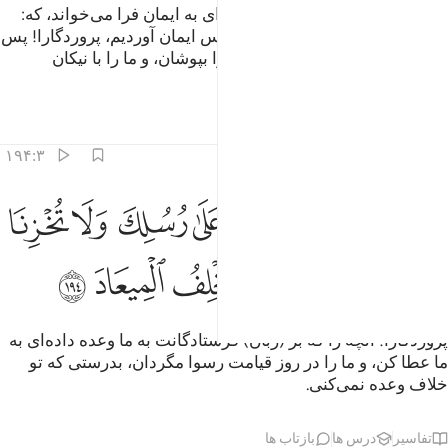
پروردگارا! ما شنیدیم که ندا دهنده‌ای به ایمان فرا می‌خواند، که:
«به پروردگار خود ایمان بیاورید» پس ایمان آوردیم، پروردگارا! پس
گناهان ما را ببخش، و بدی‌های ما را بپوشان، و ما را با نیکان
بمیران.
تفاسیر
درس ها
بازتاب ها
۱۹۴:۳
ﲾ
ﲿ
ﳀ
ﳁ
ﳂ
ﳃ
ﳄ
ﳅ
بنا واتنا ما وعدتنا على رسلك ولا تخزنا يوم القيامة انك لا تخلف الميعاد ١٩٤
َبَّنَا وَءَاتِنَا مَا وَعَدتَّنَا عَلَىٰ رُسُلِكَ وَلَا تُخْزِنَا يَوْمَ ٱلْقِيَـٰمَةِ
ﳆ
ﳇﳈ
ﳉ
ﳊ
ﳋ
ﳌ
ﳍ
پروردگارا! آنچه را که بر (زبان) فرستادگانت به ما وعده داده‌ای به
ما عطا کن، و ما را در روز قیامت رسوا مگردان، بدرستی که تو
خلاف وعده نمی‌کنی.
تفاسیر
درس ها
بازتاب ها