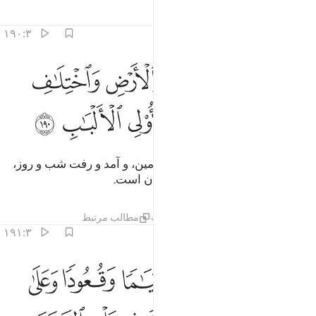
تفاسیر
درس ها
بازتاب ها
۱۹۰:۳
ﱹ
ﱺ
ﱻ
ﱼ
ﱽ
ﱾ
ن في خلق السماوات والارض واختلاف الليل والنهار لايات لاولي الالباب ٩٠
ِنَّ فِى خَلْقِ ٱلسَّمَـٰوَٰتِ وَٱلْأَرْضِ وَٱخْتِلَـٰفِ ٱلَّيْلِ وَٱلنَّهَارِ لَـَٔاي
ﱿ
ﲀ
ﲁ
ﲂ
ﲃ
ﲄ
به راستی در آفرینش آسمان‌ها و زمین، و آمد و رفت شب و روز،
نشانه‌های (آشکاری) برای خردمندان است.
تفاسیر
درس ها
بازتاب ها
حدیث
مطالب مرتبط
۱۹۱:۳
ﲅ
ﲆ
ﲇ
ﲈ
ﲉ
ﲊ
لذين يذكرون الله قياما وقعودا وعلى جنوبهم ويتفكرون في خلق السماوات
لَّذِينَ يَذْكُرُونَ ٱللَّهَ قِيَـٰمًۭا وَقُعُودًۭا وَعَلَىٰ جُنُوبِهِمْ وَيَتَفَك