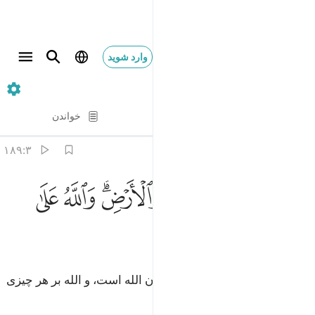
وارد شوید
۳. Ali 'Imran
آیه به آیه
خواندن
ترجمه
: Hussein Taji Kal Dari
۱۸۹:۳
ﱮ
ﱯ
ﱰ
ﱱﱲ
لله ملك السماوات والارض والله على كل شيء قدير ١٨٩
ﱳ
ﱴ
َلِلَّهِ مُلْكُ ٱلسَّمَـٰوَٰتِ وَٱلْأَرْضِ ۗ وَٱللَّهُ عَلَىٰ كُلِّ شَىْءٍۢ قَدِيرٌ ١٨٩
ﱵ
ﱶ
ﱷ
ﱸ
و فرمانروایی آسمان‌ها و زمین از آن الله است، و الله بر هر چیزی
تواناست.