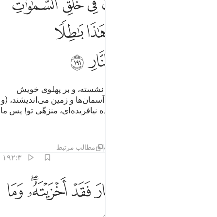
ﲋ
ﲌ
ﲍ
ﲎ
ﲏ
ﲐ
ﲑ
ﲒ
ﲓ
ﲔ
ﲕ
ﲖ
ﲗ
ﲘ
ﲙ
ﲚ
کسانی‌که الله را در حال ایستاده و نشسته، و بر پهلوی خویش
(آرمیده) یاد می‌کنند، و در آفرینش آسمان‌ها و زمین می‌اندیشند، (و
می‌گویند:) پروردگارا این‌ها را بیهوده نیافریده‌ای، منزهّی تو! پس ما
را از عذاب آتش (دوزخ) نگاه دار.
تفاسیر
درس ها
بازتاب ها
حدیث
مطالب مرتبط
۱۹۲:۳
ﲛ
ﲜ
ﲝ
ﲞ
ﲟ
ﲠ
بنا انك من تدخل النار فقد اخزيته وما للظالمين من انصار ١٩٢
ﲡﲢ
ﲣ
َبَّنَآ إِنَّكَ مَن تُدْخِلِ ٱلنَّارَ فَقَدْ أَخْزَيْتَهُۥ ۖ وَمَا لِلظَّـٰلِمِينَ مِنْ أَنصَارٍۢ ١٩٢