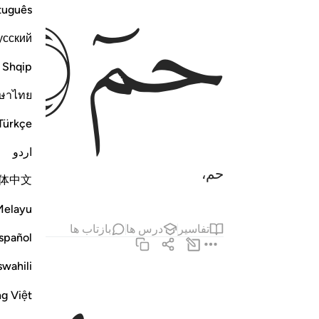
ﲁ
ﲂ
tuguês
усский
Shqip
ษาไทย
Türkçe
اردو
حم،
体中文
Melayu
تفاسیر
درس ها
بازتاب ها
spañol
swahili
تنزيل الكتاب من الله العزيز الحكيم ٢
ng Việt
تَنزِيلُ ٱلْكِتَـٰبِ مِنَ ٱللَّهِ ٱلْعَزِيزِ ٱلْحَكِيمِ ٢