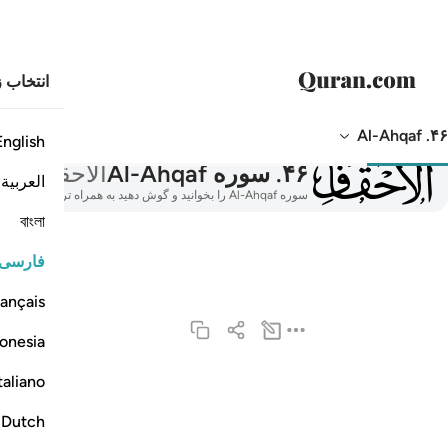
انتخاب ز
۴۶. Al-Ahqaf
English
046
۴۶
.
سوره Al-Ahqaf
الأحقاف
العربية
سوره Al-Ahqaf را بخوانید و گوش دهید به همراه ترجمه، تفسیر، تلاوت صوتی، معنی کلمه به کلمه و آوانگاری.
বাংলা
فارسی
ançais
onesia
taliano
حم ١
حمٓ ١
Dutch