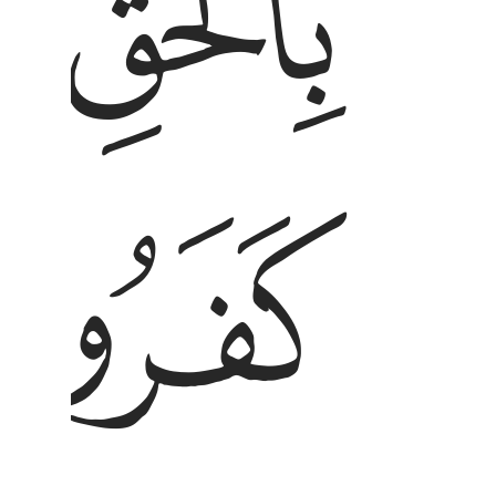
ﲑ
ﲒ
ﲖ
ﲗ