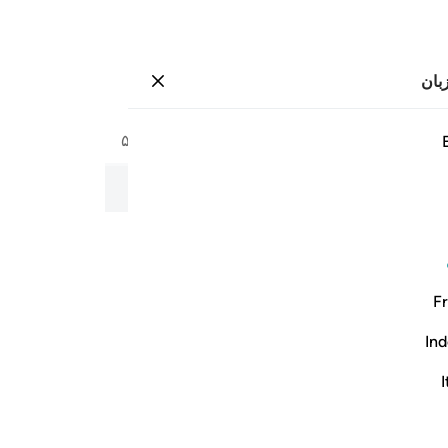
بان
وارد شوید
صفحه
۵۰۲
جزء
۲۶
/
حزب
۵۱
به نام خداوند بخشنده و مهربان
Fr
Ind
I