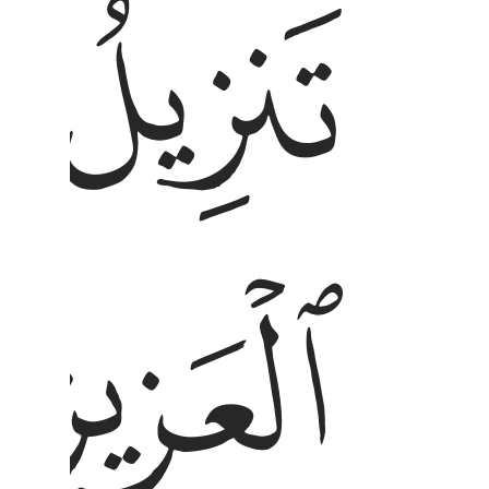
ﲃ
ﲄ
ﲇ
ﲈ