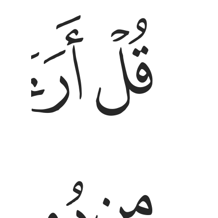
ﲛ
ﲜ
قل ارايتم ما تدعون من دون الله اروني ماذا خلقو
قُلْ أَرَءَيْتُم مَّا تَدْعُونَ مِن دُونِ ٱللَّهِ أَرُونِى مَاذَا خَل
ﲟ
ﲠ