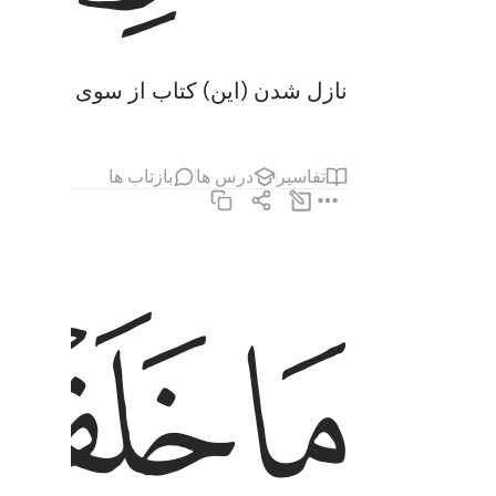
نازل شدن (این) کتاب از سوی الله پیر
تفاسیر
درس ها
بازتاب ها
ﲊ
ﲋ
ما خلقنا السماوات والارض وما بينهما الا بالحق 
مَا خَلَقْنَا ٱلسَّمَـٰوَٰتِ وَٱلْأَرْضَ وَمَا بَيْنَهُمَآ إِلَّا بِ