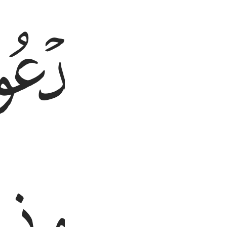
ﲝ
ﲞ
ا من الارض ام لهم شرك في السماوات ايتوني بكتاب من قبل هاذا او اثا
َقُوا۟ مِنَ ٱلْأَرْضِ أَمْ لَهُمْ شِرْكٌۭ فِى ٱلسَّمَـٰوَٰتِ ۖ ٱئْتُونِى بِكِتَـٰبٍۢ مِّن قَبْلِ ه
ﲡ
ﲢ