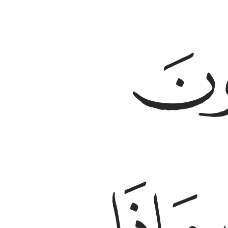
رة من علم ان كنتم صادقين ٤
َـٰذَآ أَوْ أَثَـٰرَةٍۢ مِّنْ عِلْمٍ إِن كُنتُمْ صَـٰدِقِينَ ٤
ﲣ