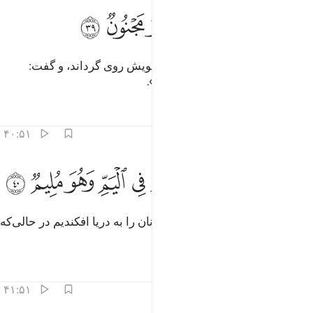
ﱺ
ﱻ
ﱼ
ﱽ
تولى بركنه وقال ساحر او مجنون ٣٩
ﱾ
ﱿ
ﲀ
َتَوَلَّىٰ بِرُكْنِهِۦ وَقَالَ سَـٰحِرٌ أَوْ مَجْنُونٌۭ ٣٩
پس (فرعون) با قدرت (و لشکر) خویش روی گرداند، و گفت:
«(این مرد) جادوگر یا دیوانه است».
تفاسیر
درس ها
بازتاب ها
۴۰:۵۱
ﲁ
ﲂ
ﲃ
ﲄ
اخذناه وجنوده فنبذناهم في اليم وهو مليم ٤٠
ﲅ
ﲆ
ﲇ
ﲈ
َأَخَذْنَـٰهُ وَجُنُودَهُۥ فَنَبَذْنَـٰهُمْ فِى ٱلْيَمِّ وَهُوَ مُلِيمٌۭ ٤٠
آنگاه او و لشکریانش را گرفتیم و آنان را به دریا افکندیم در حالی‌که
او سزاوار سرزنش بود.
تفاسیر
درس ها
بازتاب ها
۴۱:۵۱