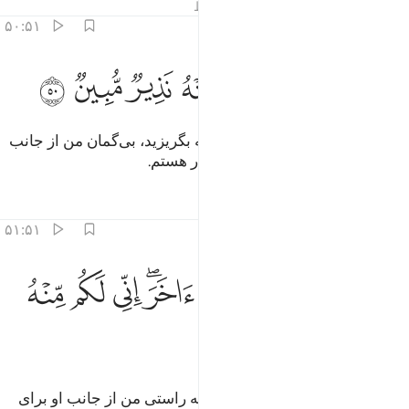
تفاسیر
درس ها
بازتاب ها
قیراط
۵۰:۵۱
ﳒ
ﳓ
ﳔﳕ
ﳖ
ﳗ
فروا الى الله اني لكم منه نذير مبين ٥٠
ﳘ
ﳙ
ﳚ
ﳛ
َفِرُّوٓا۟ إِلَى ٱللَّهِ ۖ إِنِّى لَكُم مِّنْهُ نَذِيرٌۭ مُّبِينٌۭ ٥٠
(ای پیامبر! بگو:) «پس به سوی الله بگریزید، بی‌گمان من از جانب
او برای شما هشدار دهنده‌ای آشکار هستم.
تفاسیر
درس ها
بازتاب ها
۵۱:۵۱
ﳜ
ﳝ
ﳞ
ﳟ
ﳠ
ﳡﳢ
لا تجعلوا مع الله الاها اخر اني لكم منه نذير مبين ٥١
ﳣ
ﳤ
ﳥ
َلَا تَجْعَلُوا۟ مَعَ ٱللَّهِ إِلَـٰهًا ءَاخَرَ ۖ إِنِّى لَكُم مِّنْهُ نَذِيرٌۭ مُّبِينٌۭ ٥١
ﳦ
ﳧ
ﳨ
و معبود دیگری با الله قرار ندهید، به راستی من از جانب او برای