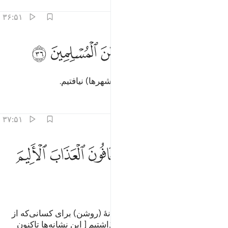
تفاسیر
درس ها
بازتاب ها
۳۶:۵۱
ﱡ
ﱢ
ﱣ
ﱤ
ﱥ
ما وجدنا فيها غير بيت من المسلمين ٣٦
ﱦ
ﱧ
ﱨ
َمَا وَجَدْنَا فِيهَا غَيْرَ بَيْتٍۢ مِّنَ ٱلْمُسْلِمِينَ ٣٦
و جز یک خانه از مسلمانان در آن (شهرها) نیافتیم.
تفاسیر
درس ها
بازتاب ها
۳۷:۵۱
ﱩ
ﱪ
ﱫ
ﱬ
تركنا فيها اية للذين يخافون العذاب الاليم ٣٧
ﱭ
ﱮ
ﱯ
َتَرَكْنَا فِيهَآ ءَايَةًۭ لِّلَّذِينَ يَخَافُونَ ٱلْعَذَابَ ٱلْأَلِيمَ ٣٧
ﱰ
و در آن (شهرهای ویران شده) نشانۀ (روشن) برای کسانی‌که از
عذاب دردناک می‌ترسند بر جای گذاشتیم [ این نشانه‌ها تاکنون