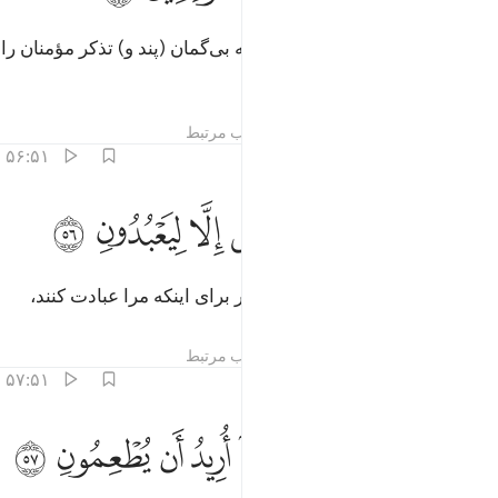
و (پیوسته) پند (و تذکر) بده، زیرا که بی‌گمان (پند و) تذکر مؤمنان را
سود می‌بخشد.
تفاسیر
درس ها
بازتاب ها
مطالب مرتبط
۵۶:۵۱
ﱣ
ﱤ
ﱥ
ما خلقت الجن والانس الا ليعبدون ٥٦
ﱦ
ﱧ
ﱨ
ﱩ
َمَا خَلَقْتُ ٱلْجِنَّ وَٱلْإِنسَ إِلَّا لِيَعْبُدُونِ ٥٦
و من جن و انس را نیافریده ام مگر برای اینکه مرا عبادت کنند،
تفاسیر
درس ها
بازتاب ها
مطالب مرتبط
۵۷:۵۱
ﱪ
ﱫ
ﱬ
ﱭ
ﱮ
ﱯ
ا اريد منهم من رزق وما اريد ان يطعمون ٥٧
ﱰ
ﱱ
ﱲ
ﱳ
َآ أُرِيدُ مِنْهُم مِّن رِّزْقٍۢ وَمَآ أُرِيدُ أَن يُطْعِمُونِ ٥٧