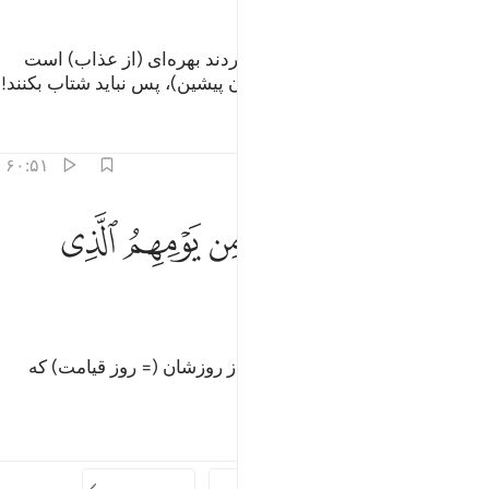
پس بی‌شک برای کسانی‌که ستم کردند بهره‌ای (از عذاب) است
همانند بهرۀ یاران‌شان (از ستمگران پیشین)، پس نباید شتاب بکنند!
تفاسیر
درس ها
بازتاب ها
۶۰:۵۱
ﲆ
ﲇ
ﲈ
ﲉ
ويل للذين كفروا من يومهم الذي يوعدون ٦٠
ﲊ
ﲋ
َوَيْلٌۭ لِّلَّذِينَ كَفَرُوا۟ مِن يَوْمِهِمُ ٱلَّذِى يُوعَدُونَ ٦٠
ﲌ
ﲍ
پس وای بر کسانی‌که کافر شدند، از روزشان (= روز قیامت) که
وعده داده می‌شوند!
تفاسیر
درس ها
بازتاب ها