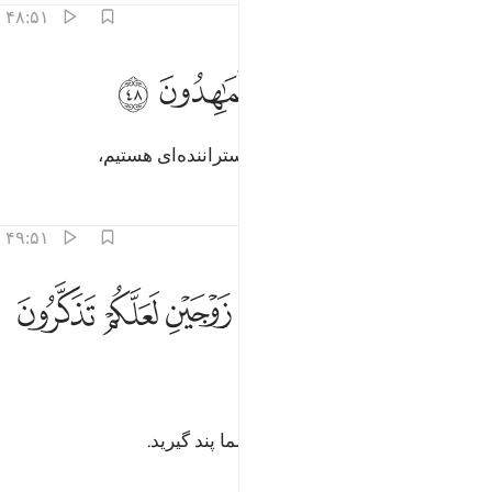
۴۸:۵۱
ﳅ
ﳆ
الارض فرشناها فنعم الماهدون ٤٨
ﳇ
ﳈ
ﳉ
َٱلْأَرْضَ فَرَشْنَـٰهَا فَنِعْمَ ٱلْمَـٰهِدُونَ ٤٨
و زمین را گستردیم پس چه نیک گستراننده‌ای هستیم،
تفاسیر
درس ها
بازتاب ها
۴۹:۵۱
ﳊ
ﳋ
ﳌ
ﳍ
من كل شيء خلقنا زوجين لعلكم تذكرون ٤٩
ﳎ
ﳏ
ﳐ
َمِن كُلِّ شَىْءٍ خَلَقْنَا زَوْجَيْنِ لَعَلَّكُمْ تَذَكَّرُونَ ٤٩
ﳑ
و از هر چیز جفت آفریدیم، شاید شما پند گیرید.