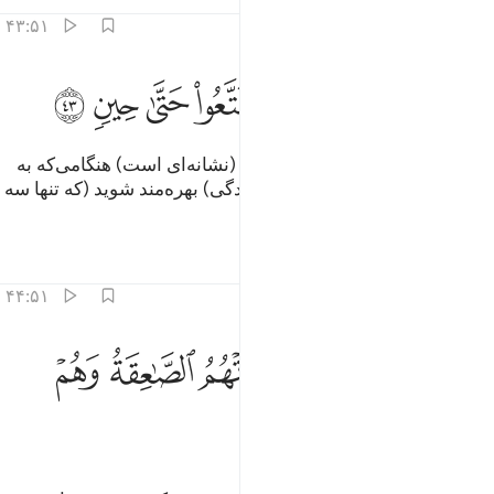
تفاسیر
درس ها
بازتاب ها
۴۳:۵۱
ﲛ
ﲜ
ﲝ
ﲞ
ﲟ
في ثمود اذ قيل لهم تمتعوا حتى حين ٤٣
ﲠ
ﲡ
ﲢ
ﲣ
َفِى ثَمُودَ إِذْ قِيلَ لَهُمْ تَمَتَّعُوا۟ حَتَّىٰ حِينٍۢ ٤٣
و (همچنین) در (داستان قوم) ثمود (نشانه‌ای است) هنگامی‌که به
آن‌ها گفته شد: «مدتی کوتاه (از زندگی) بهره‌مند شوید (که تنها سه
روز فرصت دارید)».
تفاسیر
درس ها
بازتاب ها
۴۴:۵۱
ﲤ
ﲥ
ﲦ
ﲧ
ﲨ
عتوا عن امر ربهم فاخذتهم الصاعقة وهم ينظرون ٤٤
ﲩ
ﲪ
َعَتَوْا۟ عَنْ أَمْرِ رَبِّهِمْ فَأَخَذَتْهُمُ ٱلصَّـٰعِقَةُ وَهُمْ يَنظُرُونَ ٤٤
ﲫ
ﲬ