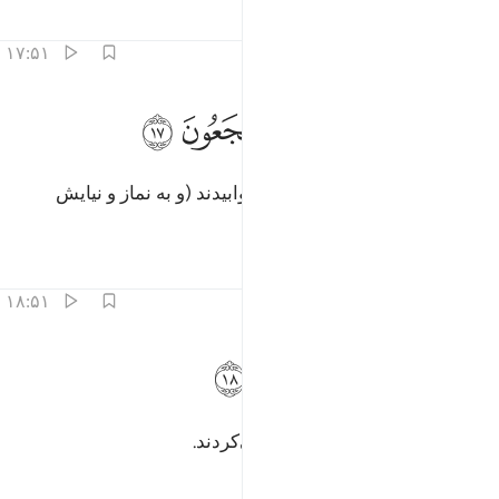
تفاسیر
درس ها
بازتاب ها
۱۷:۵۱
ﱼ
ﱽ
ﱾ
ﱿ
انوا قليلا من الليل ما يهجعون ١٧
ﲀ
ﲁ
ﲂ
َانُوا۟ قَلِيلًۭا مِّنَ ٱلَّيْلِ مَا يَهْجَعُونَ ١٧
آن‌ها بخش اندکی از شب را می‌خوابیدند (و به نماز و نیایش
مشغول بودند).
تفاسیر
درس ها
بازتاب ها
۱۸:۵۱
ﲃ
ﲄ
بالاسحار هم يستغفرون ١٨
ﲅ
ﲆ
َبِٱلْأَسْحَارِ هُمْ يَسْتَغْفِرُونَ ١٨
و در سحر گاهان آمرزش طلب می‌کردند.