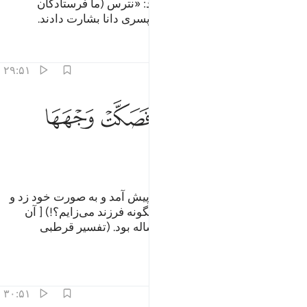
ترس (و وحشت) کرد، (آن‌ها) گفتند: «نترس (ما فرستادگان
پروردگار تو ایم)» و او را به (تولد) پسری دانا بشارت دادند.
تفاسیر
درس ها
بازتاب ها
۲۹:۵۱
ﳓ
ﳔ
ﳕ
ﳖ
ﳗ
اقبلت امراته في صرة فصكت وجهها وقالت عجوز عقيم ٢٩
ﳘ
َأَقْبَلَتِ ٱمْرَأَتُهُۥ فِى صَرَّةٍۢ فَصَكَّتْ وَجْهَهَا وَقَالَتْ عَجُوزٌ عَقِيمٌۭ ٢٩
ﳙ
ﳚ
ﳛ
ﳜ
آنگاه همسرش (ساره) فریاد زنان پیش آمد و به صورت خود زد و
گفت: «(من) پیر زنی نازا هستم (چگونه فرزند می‌زایم؟!) [ آن
زمان حضرت ساره علیها السلام ساله بود. (تفسیر قرطبی
17/47).]».
تفاسیر
درس ها
بازتاب ها
۳۰:۵۱