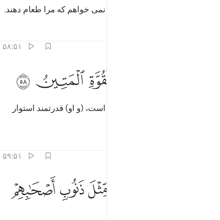
هرگز از آن‌ها روزیی نمی‌خواهم، و نمی خواهم که مرا طعام دهند.
تفاسیر
درس ها
بازتاب ها
۵۸:۵۱
ﱴ
ﱵ
ﱶ
ﱷ
ﱸ
ن الله هو الرزاق ذو القوة المتين ٥٨
ﱹ
ﱺ
ﱻ
ِنَّ ٱللَّهَ هُوَ ٱلرَّزَّاقُ ذُو ٱلْقُوَّةِ ٱلْمَتِينُ ٥٨
بی‌گمان الله است که روزی دهنده است، (و او) قدرتمند استوار
است.
تفاسیر
درس ها
بازتاب ها
۵۹:۵۱
ﱼ
ﱽ
ﱾ
ﱿ
ﲀ
ﲁ
ان للذين ظلموا ذنوبا مثل ذنوب اصحابهم فلا يستعجلون ٥٩
ﲂ
َإِنَّ لِلَّذِينَ ظَلَمُوا۟ ذَنُوبًۭا مِّثْلَ ذَنُوبِ أَصْحَـٰبِهِمْ فَلَا يَسْتَعْجِلُونِ ٥٩
ﲃ
ﲄ
ﲅ