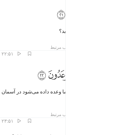
ﲒ
ﲓﲔ
ﲕ
في انفسكم افلا تبصرون ٢١
ﲖ
ﲗ
َفِىٓ أَنفُسِكُمْ ۚ أَفَلَا تُبْصِرُونَ ٢١
و (نیز) در وجود خودتان، آیا نمی‌بینید؟
تفاسیر
درس ها
بازتاب ها
مطالب مرتبط
۲۲:۵۱
ﲘ
ﲙ
ﲚ
في السماء رزقكم وما توعدون ٢٢
ﲛ
ﲜ
ﲝ
َفِى ٱلسَّمَآءِ رِزْقُكُمْ وَمَا تُوعَدُونَ ٢٢
و رزق (و روزی) شما، و آنچه به شما وعده داده می‌شود در آسمان
است.
تفاسیر
درس ها
بازتاب ها
مطالب مرتبط
۲۳:۵۱