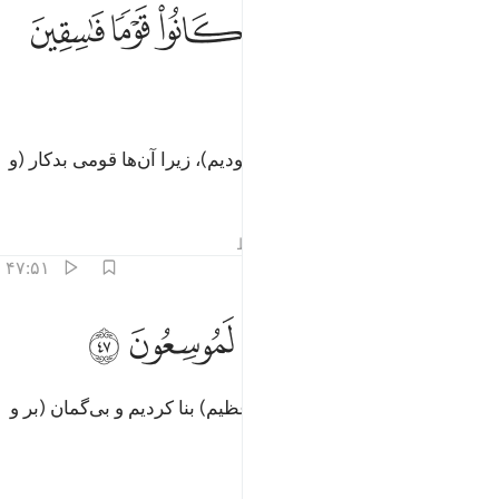
ﲵ
ﲶ
ﲷ
ﲸﲹ
ﲺ
قوم نوح من قبل انهم كانوا قوما فاسقين ٤٦
ﲻ
ﲼ
ﲽ
َقَوْمَ نُوحٍۢ مِّن قَبْلُ ۖ إِنَّهُمْ كَانُوا۟ قَوْمًۭا فَـٰسِقِينَ ٤٦
ﲾ
و قوم نوح را پیش از این (هلاک نمودیم)، زیرا آن‌ها قومی بدکار (و
فاسق) بودند.
تفاسیر
درس ها
بازتاب ها
قیراط
۴۷:۵۱
ﲿ
ﳀ
ﳁ
السماء بنيناها بايد وانا لموسعون ٤٧
ﳂ
ﳃ
ﳄ
َٱلسَّمَآءَ بَنَيْنَـٰهَا بِأَيْي۟دٍۢ وَإِنَّا لَمُوسِعُونَ ٤٧
و (ما) آسمان را با قوت (و قدرت عظیم) بنا کردیم و بی‌گمان (بر و
سعت پهناوری آن) تواناییم.
تفاسیر
درس ها
بازتاب ها