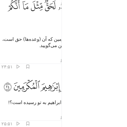
ﲞ
ﲟ
ﲠ
ﲡ
ﲢ
ورب السماء والارض انه لحق مثل ما انكم تنطقون ٢٣
ﲣ
ﲤ
ﲥ
َوَرَبِّ ٱلسَّمَآءِ وَٱلْأَرْضِ إِنَّهُۥ لَحَقٌّۭ مِّثْلَ مَآ أَنَّكُمْ تَنطِقُونَ ٢٣
ﲦ
ﲧ
پس سوگند به پروردگار آسمان و زمین که آن (وعده‌ها) حق است،
همان گونه که شما (با یکدیگر) سخن می‌گویید.
تفاسیر
درس ها
بازتاب ها
قیراط
۲۴:۵۱
ﲨ
ﲩ
ﲪ
ﲫ
ل اتاك حديث ضيف ابراهيم المكرمين ٢٤
ﲬ
ﲭ
ﲮ
َلْ أَتَىٰكَ حَدِيثُ ضَيْفِ إِبْرَٰهِيمَ ٱلْمُكْرَمِينَ ٢٤
(ای پیامبر) آیا خبر مهمانان گرامی ابراهیم به تو رسیده است؟!
تفاسیر
درس ها
بازتاب ها
قیراط
۲۵:۵۱