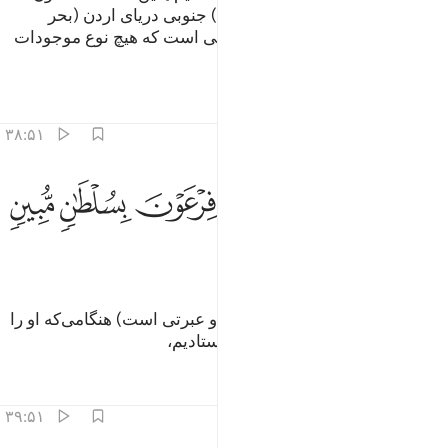
باقی است، این آبادی‌ها در (ساحل) جنوبی دریای اردن (بحر
المیت) قرار داشت و این تنها دریایی است که هیچ نوع موجودات
زنده‌ای در آن زندگی نمی‌کند.].
تفاسیر
درس ها
بازتاب ها
۳۸:۵۱
ﱱ
ﱲ
ﱳ
ﱴ
ﱵ
ﱶ
في موسى اذ ارسلناه الى فرعون بسلطان مبين ٣٨
ﱷ
ﱸ
َفِى مُوسَىٰٓ إِذْ أَرْسَلْنَـٰهُ إِلَىٰ فِرْعَوْنَ بِسُلْطَـٰنٍۢ مُّبِينٍۢ ٣٨
ﱹ
و (نیز) در (داستان) موسی (نشانه و عبرتی است) هنگامی‌که او را
با دلیلی آشکار به سوی فرعون فرستادیم،
تفاسیر
درس ها
بازتاب ها
۳۹:۵۱