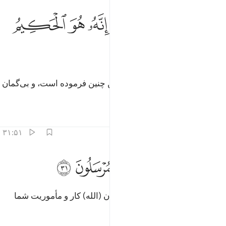
ﳝ
ﳞ
ﳟ
ﳠﳡ
الوا كذالك قال ربك انه هو الحكيم العليم ٣٠
ﳢ
ﳣ
ﳤ
َالُوا۟ كَذَٰلِكِ قَالَ رَبُّكِ ۖ إِنَّهُۥ هُوَ ٱلْحَكِيمُ ٱلْعَلِيمُ ٣٠
ﳥ
ﳦ
(فرشتگان) گفتند: «پروردگار تو این چنین فرموده است، و بی‌گمان
او حکیم داناست».
تفاسیر
درس ها
بازتاب ها
۳۱:۵۱
ﱁ ﱂ
ﱃ
ﱄ
ﱅ
 قال فما خطبكم ايها المرسلون ٣١
ﱆ
ﱇ
 قَالَ فَمَا خَطْبُكُمْ أَيُّهَا ٱلْمُرْسَلُونَ ٣١
(ابراهیم) گفت: «پس ای فرستادگان (الله) کار و مأموریت شما
چیست؟!».