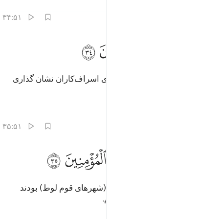
تفاسیر
درس ها
بازتاب ها
۳۴:۵۱
ﱕ
ﱖ
ﱗ
سومة عند ربك للمسرفين ٣٤
ﱘ
ﱙ
ُّسَوَّمَةً عِندَ رَبِّكَ لِلْمُسْرِفِينَ ٣٤
(سنگ‌هایی) که نزد پروردگارت برای اسراف‌کاران نشان گذاری
شده است.
تفاسیر
درس ها
بازتاب ها
۳۵:۵۱
ﱚ
ﱛ
ﱜ
ﱝ
ﱞ
اخرجنا من كان فيها من المومنين ٣٥
ﱟ
ﱠ
َأَخْرَجْنَا مَن كَانَ فِيهَا مِنَ ٱلْمُؤْمِنِينَ ٣٥
پس کسانی از مؤمنان را که در آن (شهرهای قوم لوط) بودند
(پیش از نزول عذاب) بیرون آوردیم.