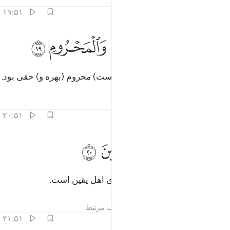
تفاسیر
درس ها
بازتاب ها
۱۹:۵۱
ﲇ
ﲈ
ﲉ
في اموالهم حق للسايل والمحروم ١٩
ﲊ
ﲋ
ﲌ
َفِىٓ أَمْوَٰلِهِمْ حَقٌّۭ لِّلسَّآئِلِ وَٱلْمَحْرُومِ ١٩
و در اموال‌شان برای سائل و (تنگدست) محروم (بهره و) حقی بود.
تفاسیر
درس ها
بازتاب ها
۲۰:۵۱
ﲍ
ﲎ
ﲏ
في الارض ايات للموقنين ٢٠
ﲐ
ﲑ
َفِى ٱلْأَرْضِ ءَايَـٰتٌۭ لِّلْمُوقِنِينَ ٢٠
و در زمین (عبرت و) نشانه‌های برای اهل یقین است.
تفاسیر
درس ها
بازتاب ها
مطالب مرتبط
۲۱:۵۱