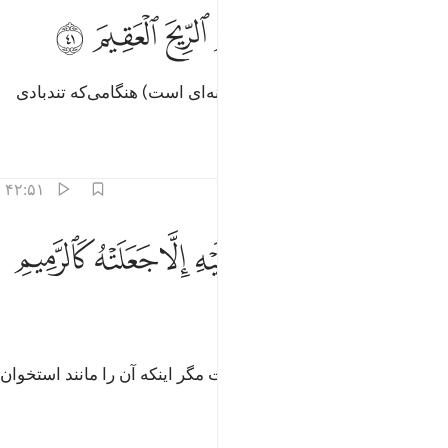
ﲉ
ﲊ
ﲋ
ﲌ
ﲍ
في عاد اذ ارسلنا عليهم الريح العقيم ٤١
ﲎ
ﲏ
ﲐ
َفِى عَادٍ إِذْ أَرْسَلْنَا عَلَيْهِمُ ٱلرِّيحَ ٱلْعَقِيمَ ٤١
(و (نیز) در (داستان قوم) عاد (نشانه‌ای است) هنگامی‌که تندبادی
بی خیر و برکت بر آنان فرستادیم.
تفاسیر
درس ها
بازتاب ها
۴۲:۵۱
ﲑ
ﲒ
ﲓ
ﲔ
ﲕ
ﲖ
ا تذر من شيء اتت عليه الا جعلته كالرميم ٤٢
ﲗ
ﲘ
ﲙ
َا تَذَرُ مِن شَىْءٍ أَتَتْ عَلَيْهِ إِلَّا جَعَلَتْهُ كَٱلرَّمِيمِ ٤٢
ﲚ
(تندبادی) که بر هیچ چیز نمی‌گذشت مگر اینکه آن را مانند استخوان
پوسیده می‌گرداند.