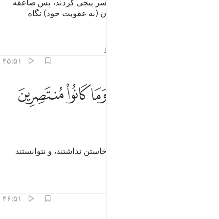
آنگاه آن‌ها از فرمان پروردگارشان سر پیچی کردند، پس صاعقه
آن‌ها را در بر گرفت در حالی که آنان (به عقوبت خود) نگاه
می‌کردند.
تفاسیر
درس ها
بازتاب ها
قیراط
۴۵:۵۱
ﲭ
ﲮ
ﲯ
ﲰ
ﲱ
ما استطاعوا من قيام وما كانوا منتصرين ٤٥
ﲲ
ﲳ
َمَا ٱسْتَطَـٰعُوا۟ مِن قِيَامٍۢ وَمَا كَانُوا۟ مُنتَصِرِينَ ٤٥
ﲴ
(چنان بر زمین افتادند) که توان بر خاستن نداشتند، و نتوانستند
(برای خود) انتقام بگیرند.
تفاسیر
درس ها
بازتاب ها
۴۶:۵۱