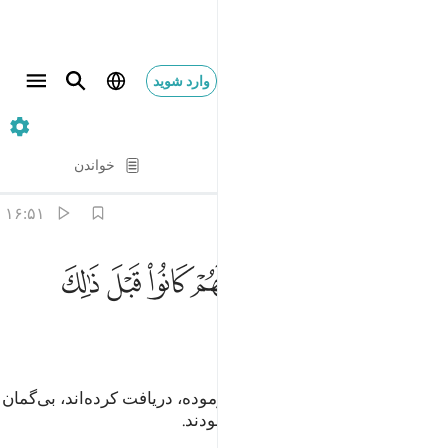
وارد شوید
۵۱. Adh-Dhariyat
آیه به آیه
خواندن
ترجمه
: Hussein Taji Kal Dari
۱۶:۵۱
ﱱ
ﱲ
ﱳ
ﱴﱵ
ﱶ
ﱷ
خذين ما اتاهم ربهم انهم كانوا قبل ذالك محسنين ١٦
ﱸ
ﱹ
َاخِذِينَ مَآ ءَاتَىٰهُمْ رَبُّهُمْ ۚ إِنَّهُمْ كَانُوا۟ قَبْلَ ذَٰلِكَ مُحْسِنِينَ ١٦
ﱺ
ﱻ
آنچه پروردگارشان به آن‌ها عطا فرموده، دریافت کرده‌اند، بی‌گمان
آن‌ها پیش از این (در دنیا) نیکوکار بودند.