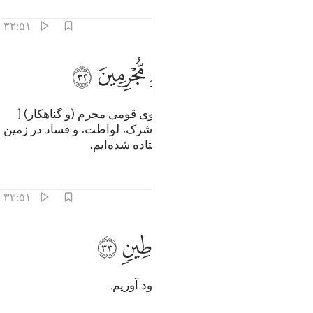
تفاسیر
درس ها
بازتاب ها
۳۲:۵۱
ﱈ
ﱉ
ﱊ
ﱋ
الوا انا ارسلنا الى قوم مجرمين ٣٢
ﱌ
ﱍ
ﱎ
َالُوٓا۟ إِنَّآ أُرْسِلْنَآ إِلَىٰ قَوْمٍۢ مُّجْرِمِينَ ٣٢
(فرشتگان) گفتند: «بی‌گمان ما بسوی قومی مجرم (و گناهکار) [
یعنی قوم لوط که گناهانی از قبیل شرک، لواطت، و فساد در زمین
و .. در میان آنها وجود داشت.] فرستاده شده‌ایم،
تفاسیر
درس ها
بازتاب ها
۳۳:۵۱
ﱏ
ﱐ
ﱑ
نرسل عليهم حجارة من طين ٣٣
ﱒ
ﱓ
ﱔ
ِنُرْسِلَ عَلَيْهِمْ حِجَارَةًۭ مِّن طِينٍۢ ٣٣
تا سنگ‌های از گل بر (سر) آن‌ها فرود آوریم.