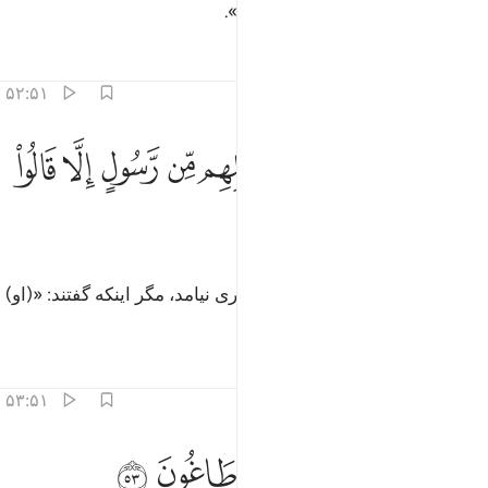
شما هشدار دهنده‌ای آشکار هستم».
تفاسیر
درس ها
بازتاب ها
۵۲:۵۱
ﱁ
ﱂ
ﱃ
ﱄ
ﱅ
ﱆ
ﱇ
ﱈ
ﱉ
ذالك ما اتى الذين من قبلهم من رسول الا قالوا ساحر او مجنون ٥٢
ﱊ
َذَٰلِكَ مَآ أَتَى ٱلَّذِينَ مِن قَبْلِهِم مِّن رَّسُولٍ إِلَّا قَالُوا۟ سَاحِرٌ أَوْ مَجْنُونٌ ٥٢
ﱋ
ﱌ
ﱍ
ﱎ
همچنین بر پیشینیان آن‌ها هیچ پیامبری نیامد، مگر اینکه گفتند: «(او)
جادوگر یا دیوانه است».
تفاسیر
درس ها
بازتاب ها
۵۳:۵۱
ﱏ
ﱐﱑ
ﱒ
ﱓ
تواصوا به بل هم قوم طاغون ٥٣
ﱔ
ﱕ
ﱖ
َتَوَاصَوْا۟ بِهِۦ ۚ بَلْ هُمْ قَوْمٌۭ طَاغُونَ ٥٣