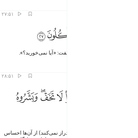
تفاسیر
درس ها
بازتاب ها
۲۷:۵۱
ﳁ
ﳂ
قربه اليهم قال الا تاكلون ٢٧
ﳃ
ﳄ
ﳅ
ﳆ
َقَرَّبَهُۥٓ إِلَيْهِمْ قَالَ أَلَا تَأْكُلُونَ ٢٧
سپس آن را به آنان نزدیک کرد، و گفت: «آیا نمی‌خورید؟».
تفاسیر
درس ها
بازتاب ها
۲۸:۵۱
ﳇ
ﳈ
ﳉﳊ
ﳋ
ﳌ
ﳍﳎ
اوجس منهم خيفة قالوا لا تخف وبشروه بغلام عليم ٢٨
ﳏ
َأَوْجَسَ مِنْهُمْ خِيفَةًۭ ۖ قَالُوا۟ لَا تَخَفْ ۖ وَبَشَّرُوهُ بِغُلَـٰمٍ عَلِيمٍۢ ٢٨
ﳐ
ﳑ
ﳒ
پس (چون دید دست به سوی غذا دراز نمی‌کنند) از آن‌ها احساس