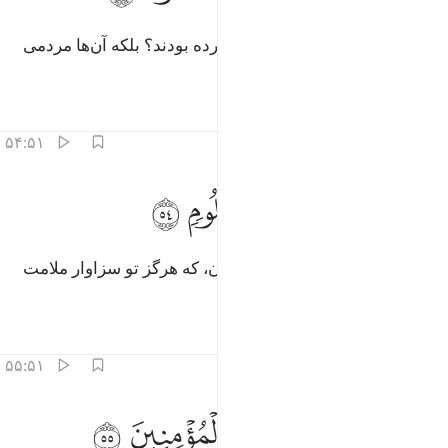
آیا آن‌ها یکدیگر را به آن سفارش کرده بودند؟ بلکه آن‌ها مردمی
طغیان‌گر هستند.
تفاسیر
درس ها
بازتاب ها
۵۴:۵۱
ﱗ
ﱘ
ﱙ
تول عنهم فما انت بملوم ٥٤
ﱚ
ﱛ
ﱜ
َتَوَلَّ عَنْهُمْ فَمَآ أَنتَ بِمَلُومٍۢ ٥٤
پس (ای پیامبر) از آن‌ها روی بگردان، که هرگز تو سزاوار ملامت
نیستی.
تفاسیر
درس ها
بازتاب ها
۵۵:۵۱
ﱝ
ﱞ
ﱟ
ذكر فان الذكرى تنفع المومنين ٥٥
ﱠ
ﱡ
ﱢ
َذَكِّرْ فَإِنَّ ٱلذِّكْرَىٰ تَنفَعُ ٱلْمُؤْمِنِينَ ٥٥