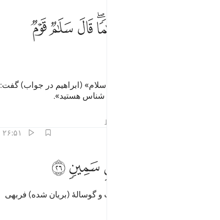
ﲯ
ﲰ
ﲱ
ﲲ
ﲳﲴ
ﲵ
ذ دخلوا عليه فقالوا سلاما قال سلام قوم منكرون ٢٥
ﲶ
ﲷ
ِذْ دَخَلُوا۟ عَلَيْهِ فَقَالُوا۟ سَلَـٰمًۭا ۖ قَالَ سَلَـٰمٌۭ قَوْمٌۭ مُّنكَرُونَ ٢٥
ﲸ
ﲹ
آنگاه که بر او وارد شدند و گفتند: «سلام» (ابراهیم در جواب) گفت:
«سلام» (و با خود گفت:) گروهی نا شناس هستید».
تفاسیر
درس ها
بازتاب ها
قیراط
۲۶:۵۱
ﲺ
ﲻ
ﲼ
ﲽ
راغ الى اهله فجاء بعجل سمين ٢٦
ﲾ
ﲿ
ﳀ
َرَاغَ إِلَىٰٓ أَهْلِهِۦ فَجَآءَ بِعِجْلٍۢ سَمِينٍۢ ٢٦
پس پنهانی به سوی همسرش رفت و گوسالۀ (بریان شده) فربهی
(برای آن‌ها) آورد.