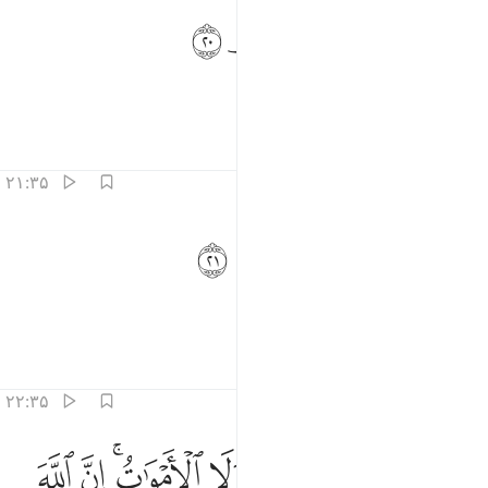
ﱆ
لا الظلمات ولا النور ٢٠
ﱇ
ﱈ
ﱉ
ﱊ
َلَا ٱلظُّلُمَـٰتُ وَلَا ٱلنُّورُ ٢٠
و نه تاریکی‌ها و نور،
تفاسیر
درس ها
بازتاب ها
۲۱:۳۵
ﱋ
ﱌ
لا الظل ولا الحرور ٢١
ﱍ
ﱎ
ﱏ
َلَا ٱلظِّلُّ وَلَا ٱلْحَرُورُ ٢١
و نه سایه و باد سوزان.
تفاسیر
درس ها
بازتاب ها
۲۲:۳۵
ﱐ
ﱑ
ﱒ
ﱓ
ﱔﱕ
ﱖ
ﱗ
ما يستوي الاحياء ولا الاموات ان الله يسمع من يشاء وما انت بمسمع من 
َمَا يَسْتَوِى ٱلْأَحْيَآءُ وَلَا ٱلْأَمْوَٰتُ ۚ إِنَّ ٱللَّهَ يُسْمِعُ مَن يَشَآء