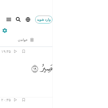
وارد شوید
۳۵. Fatir
آیه به آیه
خواندن
ترجمه
: Hussein Taji Kal Dari
۱۹:۳۵
ﱁ
ﱂ
ما يستوي الاعمى والبصير ١٩
ﱃ
ﱄ
ﱅ
َمَا يَسْتَوِى ٱلْأَعْمَىٰ وَٱلْبَصِيرُ ١٩
و نابینا و بینا (هرگز) برابر نیستند.
تفاسیر
درس ها
بازتاب ها
۲۰:۳۵