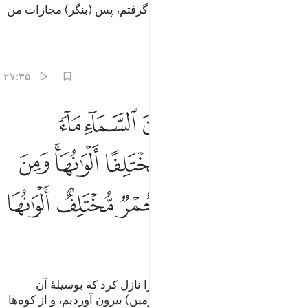
سپس کسانی‌که کفر ورزیدند؛ فرو گرفتم، پس (بنگر) مجازات من
چگونه بود؟!
تفاسیر
درس ها
بازتاب ها
۲۷:۳۵
ﲍ
ﲎ
ﲏ
ﲐ
ﲑ
ﲒ
ﲓ
ﲔ
لم تر ان الله انزل من السماء ماء فاخرجنا به ثمرات مختلفا الوانها وم
َلَمْ تَرَ أَنَّ ٱللَّهَ أَنزَلَ مِنَ ٱلسَّمَآءِ مَآءًۭ فَأَخْرَجْنَا بِهِۦ ثَمَرَٰتٍۢ مُّخْتَلِفً
ﲕ
ﲖ
ﲗ
ﲘ
ﲙﲚ
ﲛ
ﲜ
ﲝ
ﲞ
ﲟ
ﲠ
ﲡ
ﲢ
ﲣ
ﲤ
آیا ندیدی همانا الله از آسمان آبی را نازل کرد که بوسیلۀ آن
میوه‌هایی با رنگ‌های گوناگون (از زمین) بیرون آوردیم، و از کوه‌ها