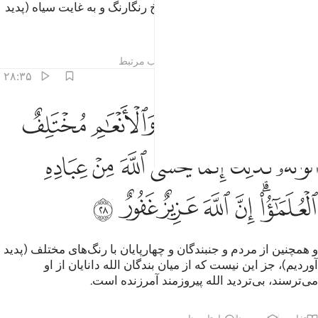
(نیز) راه‌های (به رنگ) سفید و سرخ رنگارنگ و به غایت سیاه (پدید
آوردیم).
تفاسیر
درس ها
بازتاب ها
مطالب مرتبط
۲۸:۳۵
ﲥ
ﲦ
ﲧ
ﲨ
ﲩ
من الناس والدواب والانعام مختلف الوانه كذالك انما يخشى الله من عباده
َمِنَ ٱلنَّاسِ وَٱلدَّوَآبِّ وَٱلْأَنْعَـٰمِ مُخْتَلِفٌ أَلْوَٰنُهُۥ كَذَٰلِكَ ۗ إِنَّمَا يَخْشَى ٱللَّهَ 
ﲪ
ﲫﲬ
ﲭ
ﲮ
ﲯ
ﲰ
ﲱ
ﲲﲳ
ﲴ
ﲵ
ﲶ
ﲷ
ﲸ
و همچنین از مردم و جنبندگان و چهارپایان با رنگ‌های مختلف (پدید
آوردیم)، جز این نیست که از میان بندگان الله دانایان از او
می‌ترسند، بی‌تردید الله پیروزمند آمرزنده است.