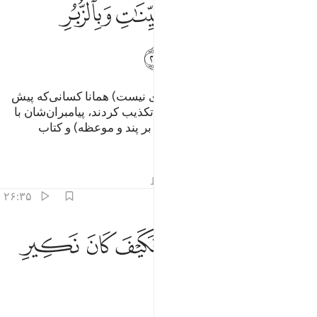
ﱽ
ﱾ
ﱿ
ﲀ
ﲁ
ﲂ
ﲃ
و اگر تو را تکذیب کنند، (چیز تازه‌ای نیست) همانا کسانی‌که پیش
از آنان بودند (نیز پیامبران خود را) تکذیب کردند، پیامبران‌شان با
دلایل روشن و نوشته‌های (مشتمل بر پند و موعظه) و کتاب
روشنگر به سراغ آن‌ها آمدند.
تفاسیر
درس ها
بازتاب ها
قیراط
۲۶:۳۵
ﲄ
ﲅ
ﲆ
ﲇﲈ
م اخذت الذين كفروا فكيف كان نكير ٢٦
ﲉ
ﲊ
ﲋ
ُمَّ أَخَذْتُ ٱلَّذِينَ كَفَرُوا۟ ۖ فَكَيْفَ كَانَ نَكِيرِ ٢٦
ﲌ