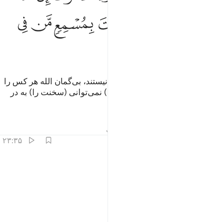
ﱘ
ﱙ
ﱚﱛ
ﱜ
ﱝ
ﱞ
ﱟ
ﱠ
ﱡ
ﱢ
و (هرگز) زندگان و مردگان یکسان نیستند، بی‌گمان الله هر کس را
بخواهد می‌شنواند، و تو (ای پیامبر!) نمی‌توانی (سخنت را) به در
گور خفتگان بشنوانی.
تفاسیر
درس ها
بازتاب ها
حدیث
۲۳:۳۵
ﱣ
ﱤ
ن انت الا نذير ٢٣
ﱥ
ﱦ
ﱧ
ِنْ أَنتَ إِلَّا نَذِيرٌ ٢٣
تو جز هشداردهنده‌ای نیستی،