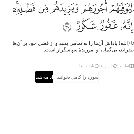
ﳊ
ﳋ
ﳌ
ﳍ
يوفيهم اجورهم ويزيدهم من فضله انه غفور شكور ٣٠
ﳎﳏ
ِيُوَفِّيَهُمْ أُجُورَهُمْ وَيَزِيدَهُم مِّن فَضْلِهِۦٓ ۚ إِنَّهُۥ غَفُورٌۭ شَكُورٌۭ ٣٠
ﳐ
ﳑ
ﳒ
ﳓ
تا (الله) پاداش آن‌ها را به تمامی بدهد و از فضل خود بر آن‌ها
بیفزاید، بی‌گمان او آمرزندۀ سپاسگزار است.
تفاسیر
درس ها
بازتاب ها
سوره را کامل بخوانید
ادامه هید