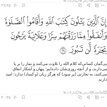
تفاسیر
درس ها
بازتاب ها
۲۹:۳۵
ﲹ
ﲺ
ﲻ
ﲼ
ﲽ
ﲾ
ﲿ
ن الذين يتلون كتاب الله واقاموا الصلاة وانفقوا مما رزقناهم سرا وعلانية
ِنَّ ٱلَّذِينَ يَتْلُونَ كِتَـٰبَ ٱللَّهِ وَأَقَامُوا۟ ٱلصَّلَوٰةَ وَأَنفَقُوا۟ مِمَّا رَزَقْنَـٰهُم
ﳀ
ﳁ
ﳂ
ﳃ
ﳄ
ﳅ
ﳆ
ﳇ
ﳈ
ﳉ
بی‌گمان کسانی‌که کلام الله را تلاوت می‌کنند و نماز را بر پا
می‌دارند، و از آنچه روزی‌شان داده‌ایم؛ پنهان و آشکار انفاق
می‌کنند، به تجارتی (پر سود) که هرگز زیان (و کساد) ندارد؛ امید
دارند.
تفاسیر
درس ها
بازتاب ها
۳۰:۳۵