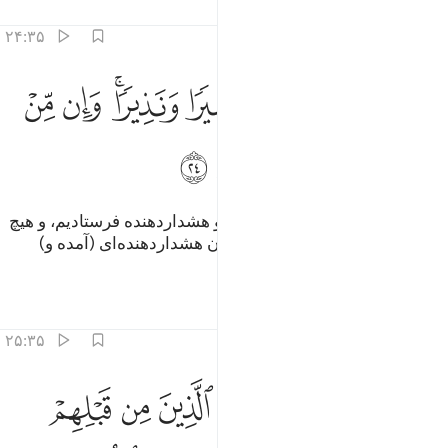
تفاسیر
درس ها
بازتاب ها
۲۴:۳۵
ﱨ
ﱩ
ﱪ
ﱫ
ﱬﱭ
نا ارسلناك بالحق بشيرا ونذيرا وان من امة الا خلا فيها نذير ٢٤
ﱮ
ﱯ
ِنَّآ أَرْسَلْنَـٰكَ بِٱلْحَقِّ بَشِيرًۭا وَنَذِيرًۭا ۚ وَإِن مِّنْ أُمَّةٍ إِلَّا خَلَا فِيهَا نَذِيرٌۭ ٤
ﱰ
ﱱ
ﱲ
ﱳ
ﱴ
ﱵ
یقیناً ما تو را به حق بشارت‌دهنده و هشدار‌‌دهنده فرستادیم، و هیچ
امتی نیست؛ مگر آن‌که در (میان) آن هشداردهنده‌ای (آمده و)
گذشته است.
تفاسیر
درس ها
بازتاب ها
۲۵:۳۵
ﱶ
ﱷ
ﱸ
ﱹ
ﱺ
ﱻ
ﱼ
ان يكذبوك فقد كذب الذين من قبلهم جاءتهم رسلهم بالبينات وبالزبر وبال
َإِن يُكَذِّبُوكَ فَقَدْ كَذَّبَ ٱلَّذِينَ مِن قَبْلِهِمْ جَآءَتْهُمْ رُسُلُهُم بِٱلْبَ