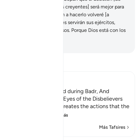
combatir al Islam y a los creyentes] será mejor para
ustedes; pero si vuelven a hacerlo volveré [a
castigarlos] y de nada les servirán sus ejércitos,
aunque fueran numerosos. Porque Dios está con los
creyentes.
-
Sheikh Isa Garcia
Lee Tafsir
Ibn Kathir (Abridged)
Allah's Signs displayed during Badr, And
throwing Sand in the Eyes of the Disbelievers
Allah states that He creates the actions that the
servants perfo
…
Leer más
Más Tafsires