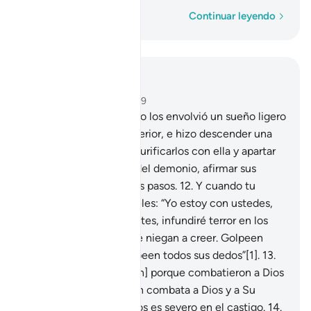
Palabra por palabra
Continuar leyendo
Leer en contexto
Capítulo 8, Página 179, Juz 9
11
.
[Y recuerden] cuando los envolvió un sueño ligero
dándoles una calma interior, e hizo descender una
llovizna del cielo para purificarlos con ella y apartar
de ustedes la mancha del demonio, afirmar sus
corazones y afianzar sus pasos.
12
.
Y cuando tu
Señor inspiró a los ángeles: “Yo estoy con ustedes,
denle valor a los creyentes, infundiré terror en los
corazones de los que se niegan a creer. Golpeen
sobre sus cuellos y golpeen todos sus dedos”[1].
13
.
Esto [es lo que merecen] porque combatieron a Dios
y a Su Mensajero. Quien combata a Dios y a Su
Mensajero sepa que Dios es severo en el castigo.
14
.