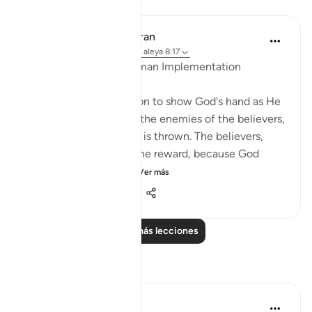
Lecciones
In the Shade of the Quran
hace 31 semanas
·
Referencias
aleya 8:17
God's Planning and Human Implementation
The surah here moves on to show God's hand as He
dictates events, killing the enemies of the believers,
and throwing whatever is thrown. The believers,
nevertheless, receive the reward, because God
wants to perfect His...
Ver más
1
0
305
Leer más lecciones
Reflexiones
J Yousef