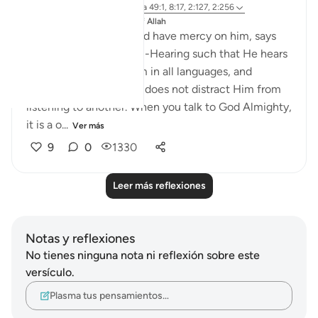
hace 8 años
·
Referencias
aleya 49:1, 8:17, 2:127, 2:256
Publicado en
The 99 Names of Allah
Ibn Al-Qayyim, may God have mercy on him, says
that God Almighty is all-Hearing such that He hears
all of the prayers to Him in all languages, and
listening to one person does not distract Him from
listening to another. When you talk to God Almighty,
it is a o...
Ver más
9
0
1330
Leer más reflexiones
Notas y reflexiones
No tienes ninguna nota ni reflexión sobre este
versículo.
Plasma tus pensamientos…