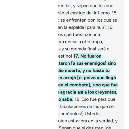
Eso es lo que merecen recibir, y sepan que los que
se niegan a creer recibirán el castigo del Infierno.
15
.
¡Oh, creyentes! Cuando se enfrenten con los que se
niegan a creer, no les den la espalda [para huir].
16
.
Pero quien huya, a menos que fuera por una
maniobra de batalla o para unirse a otra tropa,
incurrirá en la ira de Dios y su morada final será el
Infierno. ¡Qué pésimo destino!
17
.
No fueron
ustedes quienes les mataron [a sus enemigos] sino
que fue Dios quien les dio muerte, y no fuiste tú
[¡Oh, Mujámmad!] quien arrojó [el polvo que llegó
a los ojos del enemigo en el combate], sino que fue
Dios Quien lo hizo. Dios agracia así a los creyentes.
Dios todo lo oye, todo lo sabe.
18
.
Eso fue para que
Dios desbaratara las confabulaciones de los que se
niegan a creer.
19
.
[¡Oh, incrédulos!] Ustedes
pidieron que triunfara quien estuviera en la verdad, y
esto fue lo que ocurrió. Sepan que si desisten [de