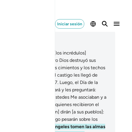
Iniciar sesión
er en contexto
ítulo 16, Página 270, Juz 14
.
También se complotaron [los incrédulos]
teriormente [en Babel], pero Dios destruyó sus
tas] edificaciones desde los cimientos y los techos
derrumbaron sobre ellos. El castigo les llegó de
nde menos lo esperaban.
27
.
Luego, el Día de la
urrección, Dios los humillará y les preguntará:
Dónde están aquellos que ustedes Me asociaban y a
 que defendían?” [Ese día] quienes recibieron el
nocimiento [de cada nación] dirán [a sus pueblos]:
y, la humillación y el castigo pesarán sobre los
rédulos”.
28
.
Cuando los ángeles tomen las almas