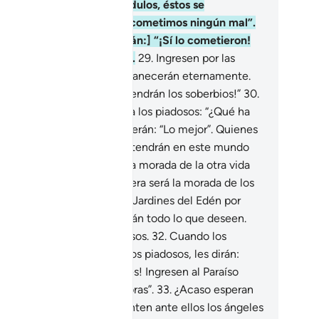
 quienes hayan sido incrédulos, éstos se
tregarán [diciendo]: “No cometimos ningún mal”.
ero los ángeles responderán:] “¡Sí lo cometieron!
os sabe bien lo que hacían.
29
.
Ingresen por las
ertas del Infierno, allí permanecerán eternamente.
ué pésima morada la que tendrán los soberbios!”
30
.
ese día] se les preguntará a los piadosos: “¿Qué ha
velado su Señor?” Responderán: “Lo mejor”. Quienes
yan obrado rectamente obtendrán en este mundo
a bella recompensa, pero la morada de la otra vida
rá aún mejor. ¡Qué placentera será la morada de los
adosos!
31
.
Ingresarán a los Jardines del Edén por
de corren ríos, y allí tendrán todo lo que deseen.
 retribuye Dios a los piadosos.
32
.
Cuando los
eles tomen las almas de los piadosos, les dirán:
ue la paz sea sobre ustedes! Ingresen al Paraíso
mo recompensa por sus obras”.
33
.
¿Acaso esperan
s incrédulos] que se presenten ante ellos los ángeles