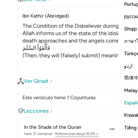
Portu
Ibn Kathir (Abridged)
русск
The Condition of the Disbeliever during and af
Shqip
Allah informs us of the state of the idolators
death approaches and the angels come to seize t
ภาษา
فَأَلْقَوُاْ السَّلَمَ
Türkç
(Then, they will (falsely) submit) meaning, they 
اردو
简体
Ver Qiraat
Melay
Este versículo tiene 1 Coyunturas
Españ
Lecciones
Kiswah
In the Shade of the Quran
Tiếng 
hace 31 semanas
·
Referencias
aleya 16:28