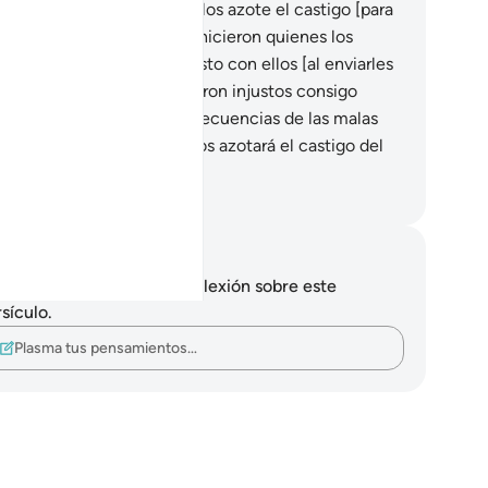
ra tomar sus almas] o que los azote el castigo [para
cién entonces creer]? Eso hicieron quienes los
cedieron. Dios no fue injusto con ellos [al enviarles
castigo], sino que ellos fueron injustos consigo
smos.
34
.
Sufrirán las consecuencias de las malas
ciones que cometieron y los azotará el castigo del
l se burlaban.
eikh Isa Garcia
tas y reflexiones
 tienes ninguna nota ni reflexión sobre este
sículo.
Plasma tus pensamientos…