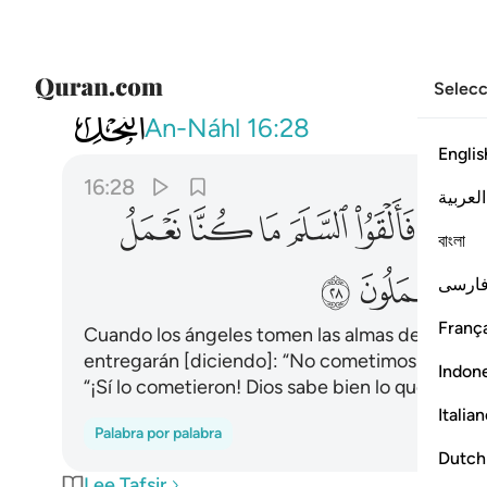
Selecc
016
الذين تتوفاهم الملايكة ظالمي انفسه
An-Náhl
16:28
Englis
16:28
العربية
ﱝ
ﱞ
ﱟ
ﱠ
ﱡ
ﱢ
বাংলা
ﱭ
ﱮ
ارسی
França
Cuando los ángeles tomen las almas de quienes
entregarán [diciendo]: “No cometimos ningún m
Indon
“¡Sí lo cometieron! Dios sabe bien lo que hacían
Italia
Palabra por palabra
Dutch
Lee Tafsir