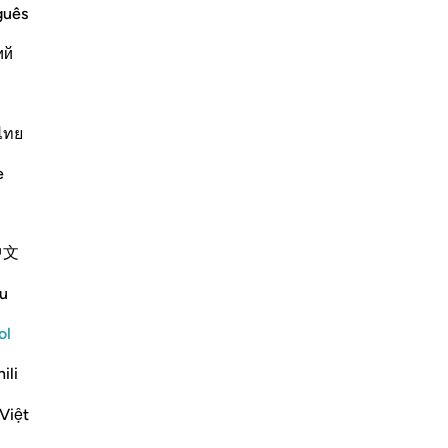
de
guês
en
ий
[P
Di
ter Death
 who are doing wrong to themselves when
pu
heir evil souls.
¡Q
ไทย
[Y 
e
will make it appear as i
…
re
Leer más
ha
Más Tafsires
un
中文
se
pi
u
don
Ver coyunturas
Así
ol
áng
Reflexiones
ili
“¡Q
co
Yazin
Việt
[lo
hace 6 años
·
Referencias
aleya 16:26-31