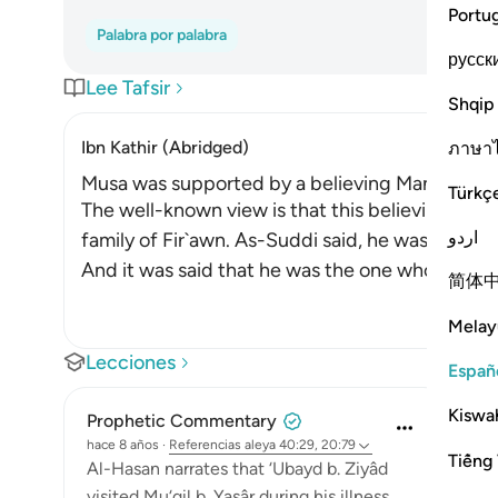
Portu
Palabra por palabra
русск
Lee Tafsir
Shqip
Ibn Kathir (Abridged)
ภาษา
Musa was supported by a believing Man from Fi
Türkç
The well-known view is that this believing man
اردو
family of Fir`awn. As-Suddi said, he was a cousi
And it was said that he was the one who was s
简体
Melay
Lecciones
Españ
Kiswah
Prophetic Commentary
hace 8 años
·
Referencias
aleya 40:29, 20:79
Tiếng 
Al-Hasan narrates that ‘Ubayd b. Ziyâd
visited Mu‘qil b. Yasâr during his illness