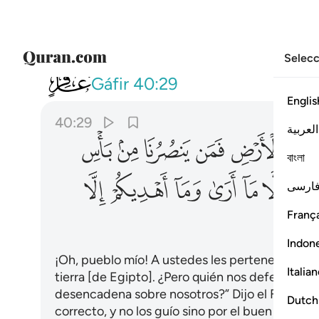
Selecc
040
يا قوم لكم الملك اليوم ظاهرين 
Gáfir
40:29
Englis
40:29
العربية
ﲓ
ﲔ
ﲕ
ﲖ
ﲗ
ﲘ
বাংলা
ﲡ
ﲢ
ﲣ
ﲤ
ﲥ
ﲦ
ارسی
França
Indon
¡Oh, pueblo mío! A ustedes les pertenece el re
Italia
tierra [de Egipto]. ¿Pero quién nos defenderá de
desencadena sobre nosotros?” Dijo el Faraón: 
Dutch
correcto, y no los guío sino por el buen camino”