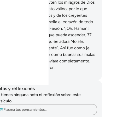
 Mensaje],
35
.
los que discuten los milagros de Dios
n haber recibido un argumento válido, por lo que
recientan la aversión de Dios y de los creyentes
ia ellos. Así es como Dios sella el corazón de todo
ogante, opresor.
36
.
Dijo el Faraón: “¡Oh, Hamán!
nstrúyeme una torre para que pueda ascender.
37
.
cender a los cielos y ver a quién adora Moisés,
nque creo que [Moisés] miente”. Así fue como [el
monio] le hizo ver al Faraón como buenas sus malas
ciones, y logró que se extraviara completamente.
s planes del Faraón fracasaron.
eikh Isa Garcia
tas y reflexiones
 tienes ninguna nota ni reflexión sobre este
sículo.
Plasma tus pensamientos…