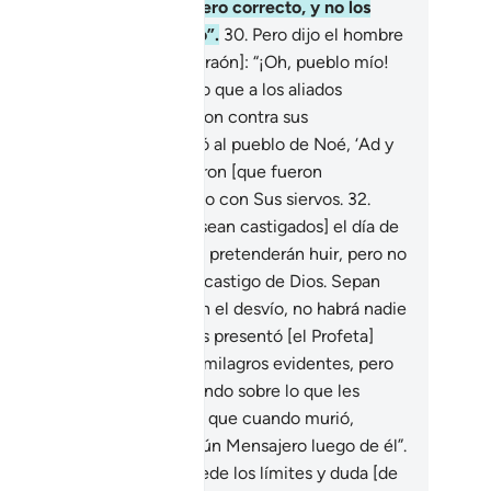
opongo sino lo que considero correcto, y no los
ío sino por el buen camino”.
30
.
Pero dijo el hombre
 creía [de la familia del Faraón]: “¡Oh, pueblo mío!
mo que les ocurra lo mismo que a los aliados
ncrédulos que se complotaron contra sus
nsajeros],
31
.
como ocurrió al pueblo de Noé, ‘Ad y
mud, y los que les sucedieron [que fueron
quilados]. Dios no es injusto con Sus siervos.
32
.
h, pueblo mío! Temo que [sean castigados] el día de
convocatoria[1].
33
.
Ese día pretenderán huir, pero no
ndrán quien los proteja del castigo de Dios. Sepan
e a quien Dios abandona en el desvío, no habrá nadie
 lo pueda guiar”.
34
.
Se les presentó [el Profeta]
sé antes [que Moisés] con milagros evidentes, pero
tedes permanecieron dudando sobre lo que les
stró [y no creyeron], hasta que cuando murió,
eron: “Dios no enviará ningún Mensajero luego de él”.
 extravía Dios a quien excede los límites y duda [de