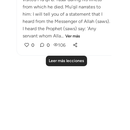
from which he died. Mu‘qil narrates to
him: I will tell you of a statement that I
heard from the Messenger of Allah (saws).
I heard the Prophet (saws) say: 'Any
servant whom Alla...
Ver más
0
0
106
Leer más lecciones