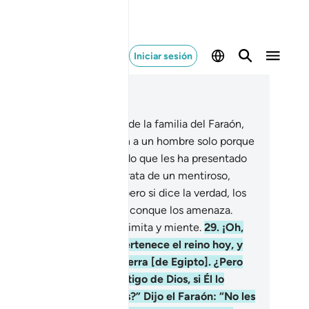
Iniciar sesión
er en contexto
ítulo 40, Página 470, Juz 24
.
Dijo un hombre creyente de la familia del Faraón,
e ocultaba su fe: “¿Matarán a un hombre solo porque
ce: ‘Dios es mi Señor’, siendo que les ha presentado
lagros de su Señor? Si se trata de un mentiroso,
re él recaerá su mentira; pero si dice la verdad, los
otará una parte del castigo conque los amenaza.
s no guía a quien se extralimita y miente.
29
.
¡Oh,
eblo mío! A ustedes les pertenece el reino hoy, y
n quienes dominan en la tierra [de Egipto]. ¿Pero
ién nos defenderá del castigo de Dios, si Él lo
sencadena sobre nosotros?” Dijo el Faraón: “No les