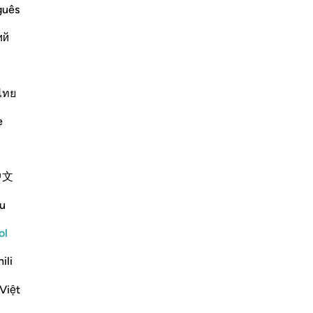
pr
guês
gu
Continuar leyendo
ий
que
Te
[i
Me
ไทย
Za
r`awn's Family
e
ani
 was a Coptic (Egyptian) from the
¡O
n son of the paternal uncle of Fir`awn.
la 
aved along with Musa, peace
…
Leer más
中文
te
qu
Más Tafsires
u
que
Reflexiones
Jo
ol
us
ili
Abu Hizkeel
mo
hace 21 semanas
·
Referencias
aleya 40:29
dij
Việt
*How the Masses Are Deceived*
Así