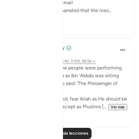
and enjoyments are eternal!
Abu Saeed Al Khudari narrated that the mes...
Ver más
8
0
Prophetic Commentary
hace 8 años
·
Referencias
aleya 37:62-66, 44:43, 3:102, 56:52
Mujâhid narrates that the people were performing
tawâf around the Kaaba as Ibn ‘Abbâs was sitting
with a crooked staff. He said: 'The Messenger of
Allah (saws) said:
O you who have believed, fear Allah as He should be
feared and do not die except as Muslims [...
Ver más
2
0
Leer más lecciones