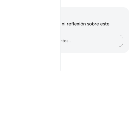
Notas y reflexiones
No tienes ninguna nota ni reflexión sobre este
versículo.
Plasma tus pensamientos…
Notes
placeholders
close