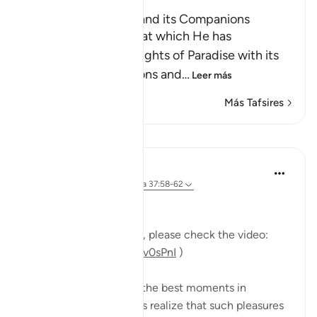
The Tree of Zaqqum and its Companions
Here Allah asks: `Is that which He has
mentioned of the delights of Paradise with its
food, drink, companions and
…
Leer más
Más Tafsires
Lecciones
Mohannad Hakeem
hace 5 años
·
Referencias
aleya 37:58-62
Day 23 Answer
(For more commentary, please check the video:
https://youtu.be/QfLocv0sPnI
)
This is probably one of the best moments in
paradise: once believers realize that such pleasures