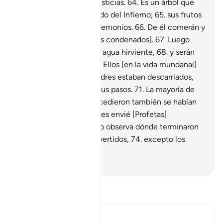
los que cometieron injusticias.
64
.
Es un árbol que
crece en lo más profundo del Infierno;
65
.
sus frutos
son como cabezas de demonios.
66
.
De él comerán y
llenarán sus vientres [los condenados].
67
.
Luego
beberán una mezcla de agua hirviente,
68
.
y serán
regresados al fuego.
69
.
Ellos [en la vida mundanal]
encontraron que sus padres estaban descarriados,
70
.
y aun así siguieron sus pasos.
71
.
La mayoría de
los pueblos que los precedieron también se habían
extraviado.
72
.
Por ello les envié [Profetas]
amonestadores.
73
.
Pero observa dónde terminaron
aquellos que fueron advertidos,
74
.
excepto los
siervos fieles a Dios.
-
Sheikh Isa Garcia
Lee Tafsir
Ibn Kathir (Abridged)