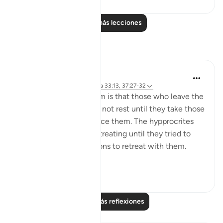
Leer más lecciones
Reflexiones
tareq abed
hace 8 años
·
Referencias
aleya 33:13, 37:27-32
One lesson to draw from is that those who leave the
obedience of Allah will not rest until they take those
who are on his obedience them. The hypprocrites
here couldnt stop at retreating until they tried to
convince the companions to retreat with them.
Maybe t...
Ver más
1
0
Leer más reflexiones