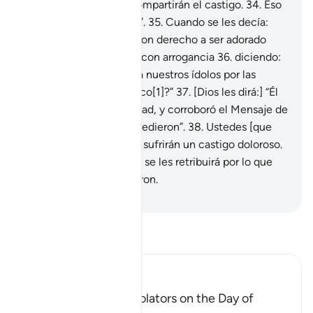
dirá:] “Todos ustedes compartirán el castigo.
34
.
Eso
haré con los pecadores”.
35
.
Cuando se les decía:
“No hay nada ni nadie con derecho a ser adorado
salvo Dios”, respondían con arrogancia
36
.
diciendo:
“¿Acaso vamos a dejar a nuestros ídolos por las
palabras de un poeta loco[1]?”
37
.
[Dios les dirá:] “Él
se presentó con la Verdad, y corroboró el Mensaje de
los Profetas que lo precedieron”.
38
.
Ustedes [que
rechazaron el Mensaje] sufrirán un castigo doloroso.
39
.
Pero sepan que solo se les retribuirá por lo que
[ustedes mismos] hicieron.
-
Sheikh Isa Garcia
Lee Tafsir
Ibn Kathir (Abridged)
The arguing of the Idolators on the Day of