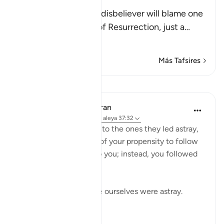
Resurrection
Allah tells us that the disbeliever will blame one
another in the arena of Resurrection, just a
…
Leer más
Más Tafsires
Lecciones
In the Shade of the Quran
hace 31 semanas
·
Referencias
aleya 37:32
The misleaders will say to the ones they led astray,
you joined us because of your propensity to follow
error. We did nothing to you; instead, you followed
us in our error:
If we led you astray, we ourselves were astray.
(Verse 32)
0
0