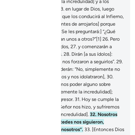
junto con sus pares [en la incredulidad] y a los
[ídolos] que adoraban
23
.
en lugar de Dios, luego
arréenlos por el camino que los conducirá al Infierno,
24
.
pero deténganlos [antes de arrojarlos] porque
serán interrogados.
25
.
[Se les preguntará:] “¿Qué
sucede que no se ayudan unos a otros?”[1]
26
.
Pero
ese día estarán entregados,
27
.
y comenzarán a
reclamarse unos a otros.
28
.
Dirán [a sus ídolos]:
“Ustedes, con su poder, nos forzaron a seguirlos”.
29
.
Pero [los ídolos] responderán: “No, simplemente no
fueron creyentes [en Dios y nos idolatraron],
30
.
pues nosotros no teníamos poder alguno sobre
ustedes [y eligieron libremente la incredulidad];
fueron un pueblo transgresor.
31
.
Hoy se cumple la
amenaza que Nuestro Señor nos hizo, y sufriremos
el castigo [por nuestra incredulidad].
32
.
Nosotros
solo los sedujimos y ustedes nos siguieron,
desviándose igual que nosotros”.
33
.
[Entonces Dios