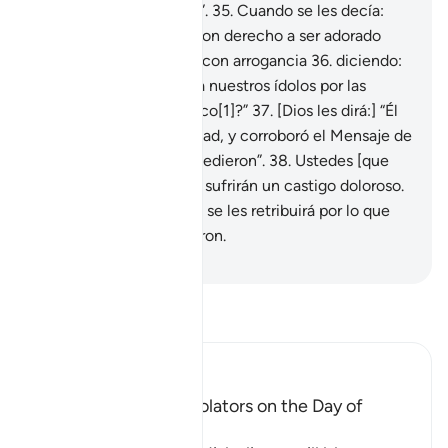
haré con los pecadores”.
35
.
Cuando se les decía:
“No hay nada ni nadie con derecho a ser adorado
salvo Dios”, respondían con arrogancia
36
.
diciendo:
“¿Acaso vamos a dejar a nuestros ídolos por las
palabras de un poeta loco[1]?”
37
.
[Dios les dirá:] “Él
se presentó con la Verdad, y corroboró el Mensaje de
los Profetas que lo precedieron”.
38
.
Ustedes [que
rechazaron el Mensaje] sufrirán un castigo doloroso.
39
.
Pero sepan que solo se les retribuirá por lo que
[ustedes mismos] hicieron.
-
Sheikh Isa Garcia
Lee Tafsir
Ibn Kathir (Abridged)
The arguing of the Idolators on the Day of
Resurrection