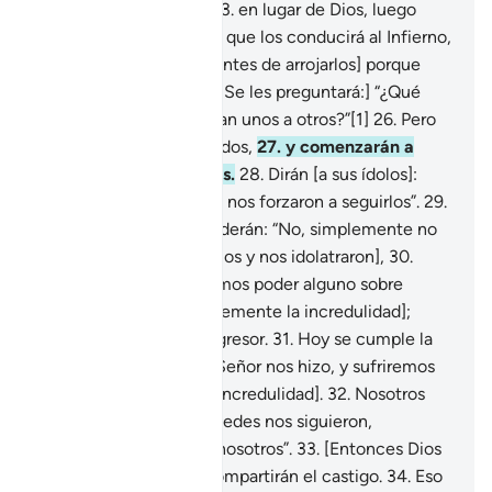
[ídolos] que adoraban
23
.
en lugar de Dios, luego
arréenlos por el camino que los conducirá al Infierno,
24
.
pero deténganlos [antes de arrojarlos] porque
serán interrogados.
25
.
[Se les preguntará:] “¿Qué
sucede que no se ayudan unos a otros?”[1]
26
.
Pero
ese día estarán entregados,
27
.
y comenzarán a
reclamarse unos a otros.
28
.
Dirán [a sus ídolos]:
“Ustedes, con su poder, nos forzaron a seguirlos”.
29
.
Pero [los ídolos] responderán: “No, simplemente no
fueron creyentes [en Dios y nos idolatraron],
30
.
pues nosotros no teníamos poder alguno sobre
ustedes [y eligieron libremente la incredulidad];
fueron un pueblo transgresor.
31
.
Hoy se cumple la
amenaza que Nuestro Señor nos hizo, y sufriremos
el castigo [por nuestra incredulidad].
32
.
Nosotros
solo los sedujimos y ustedes nos siguieron,
desviándose igual que nosotros”.
33
.
[Entonces Dios
dirá:] “Todos ustedes compartirán el castigo.
34
.
Eso