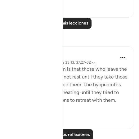
0
0
Leer más lecciones
Reflexiones
tareq abed
hace 8 años
·
Referencias
aleya 33:13, 37:27-32
One lesson to draw from is that those who leave the
obedience of Allah will not rest until they take those
who are on his obedience them. The hypprocrites
here couldnt stop at retreating until they tried to
convince the companions to retreat with them.
Maybe t...
Ver más
1
0
Leer más reflexiones