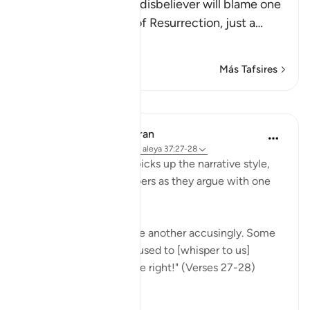
Allah tells us that the disbeliever will blame one
another in the arena of Resurrection, just a
…
Leer más
Más Tafsires
Lecciones
In the Shade of the Quran
hace 31 semanas
·
Referencias
aleya 37:27-28
Once more, the surah picks up the narrative style,
portraying the wrongdoers as they argue with one
another.
"They will turn upon one another accusingly. Some
[of them] will say: You used to [whisper to us]
approaching us from the right!" (Verses 27-28)
This...
Ver más