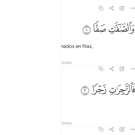
37:1
ﱁ
الصافات صفا ١
ﱂ
ﱃ
َٱلصَّـٰٓفَّـٰتِ صَفًّۭا ١
Juro por [los ángeles] ordenados en filas,
Tafsires
Lecciones
Reflexiones.
37:2
ﱄ
الزاجرات زجرا ٢
ﱅ
ﱆ
َٱلزَّٰجِرَٰتِ زَجْرًۭا ٢
que advierten
Tafsires
Lecciones
Reflexiones.
37:3