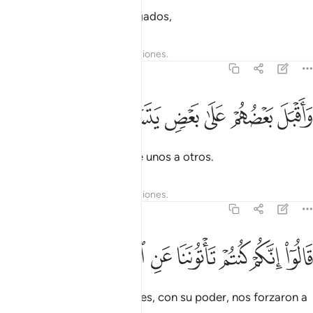
Pero ese día estarán entregados,
Tafsires
Lecciones
Reflexiones.
37:27
ﱋ
ﱌ
ﱍ
ﱎ
اقبل بعضهم على بعض يتساءلون ٢٧
ﱏ
ﱐ
َأَقْبَلَ بَعْضُهُمْ عَلَىٰ بَعْضٍۢ يَتَسَآءَلُونَ ٢٧
y comenzarán a reclamarse unos a otros.
Tafsires
Lecciones
Reflexiones.
37:28
ﱑ
ﱒ
ﱓ
ﱔ
الوا انكم كنتم تاتوننا عن اليمين ٢٨
ﱕ
ﱖ
ﱗ
َالُوٓا۟ إِنَّكُمْ كُنتُمْ تَأْتُونَنَا عَنِ ٱلْيَمِينِ ٢٨
Dirán [a sus ídolos]: “Ustedes, con su poder, nos forzaron a
seguirlos”.