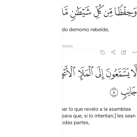
ﱝ
ﱞ
ﱟ
حفظا من كل شيطان مارد ٧
ﱠ
ﱡ
ﱢ
َحِفْظًۭا مِّن كُلِّ شَيْطَـٰنٍۢ مَّارِدٍۢ ٧
como protección contra todo demonio rebelde,
Tafsires
Lecciones
Reflexiones.
37:8
ﱣ
ﱤ
ﱥ
ﱦ
ﱧ
ا يسمعون الى الملا الاعلى ويقذفون من كل جانب ٨
ﱨ
ﱩ
ﱪ
َّا يَسَّمَّعُونَ إِلَى ٱلْمَلَإِ ٱلْأَعْلَىٰ وَيُقْذَفُونَ مِن كُلِّ جَانِبٍۢ ٨
ﱫ
ﱬ
para que no puedan escuchar lo que revelo a la asamblea
más elevada [de ángeles y para que, si lo intentan,] les sean
arrojados [los astros] por todas partes,