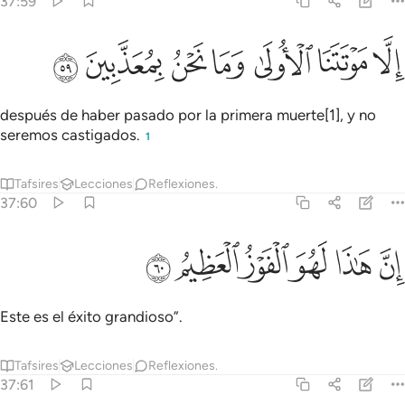
37:59
ﱪ
ﱫ
ﱬ
لا موتتنا الاولى وما نحن بمعذبين ٥٩
ﱭ
ﱮ
ﱯ
ﱰ
ِلَّا مَوْتَتَنَا ٱلْأُولَىٰ وَمَا نَحْنُ بِمُعَذَّبِينَ ٥٩
después de haber pasado por la primera muerte[1], y no
seremos castigados.
1
Tafsires
Lecciones
Reflexiones.
37:60
ﱱ
ﱲ
ﱳ
ن هاذا لهو الفوز العظيم ٦٠
ﱴ
ﱵ
ﱶ
ِنَّ هَـٰذَا لَهُوَ ٱلْفَوْزُ ٱلْعَظِيمُ ٦٠
Este es el éxito grandioso”.
Tafsires
Lecciones
Reflexiones.
37:61