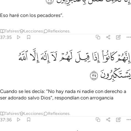
Eso haré con los pecadores”.
Tafsires
Lecciones
Reflexiones.
37:35
ﲂ
ﲃ
ﲄ
ﲅ
ﲆ
ﲇ
نهم كانوا اذا قيل لهم لا الاه الا الله يستكبرون ٣٥
ﲈ
ﲉ
ﲊ
ِنَّهُمْ كَانُوٓا۟ إِذَا قِيلَ لَهُمْ لَآ إِلَـٰهَ إِلَّا ٱللَّهُ يَسْتَكْبِرُونَ ٣٥
ﲋ
ﲌ
Cuando se les decía: “No hay nada ni nadie con derecho a
ser adorado salvo Dios”, respondían con arrogancia
Tafsires
Lecciones
Reflexiones.
37:36