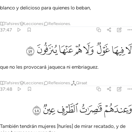
blanco y delicioso para quienes lo beban,
Tafsires
Lecciones
Reflexiones.
37:47
ﳆ
ﳇ
ﳈ
ﳉ
ﳊ
ا فيها غول ولا هم عنها ينزفون ٤٧
ﳋ
ﳌ
ﳍ
َا فِيهَا غَوْلٌۭ وَلَا هُمْ عَنْهَا يُنزَفُونَ ٤٧
que no les provocará jaqueca ni embriaguez.
Tafsires
Lecciones
Reflexiones.
Qiraat
37:48
ﳎ
ﳏ
عندهم قاصرات الطرف عين ٤٨
ﳐ
ﳑ
ﳒ
َعِندَهُمْ قَـٰصِرَٰتُ ٱلطَّرْفِ عِينٌۭ ٤٨
También tendrán mujeres [huríes] de mirar recatado, y de