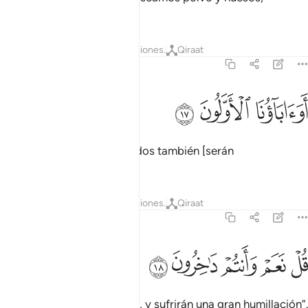
seremos resucitados?
Tafsires
Lecciones
Reflexiones.
Qiraat
37:17
ﲦ
واباونا الاولون ١٧
ﲧ
ﲨ
َوَءَابَآؤُنَا ٱلْأَوَّلُونَ ١٧
¿Acaso nuestros antepasados también [serán
resucitados]?”
Tafsires
Lecciones
Reflexiones.
Qiraat
37:18
ﲩ
ﲪ
ﲫ
ل نعم وانتم داخرون ١٨
ﲬ
ﲭ
ُلْ نَعَمْ وَأَنتُمْ دَٰخِرُونَ ١٨
Diles [¡Oh, Mujámmad!]: “Sí, y sufrirán una gran humillación”.