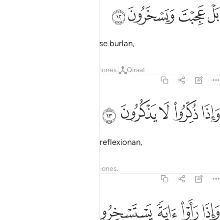
ﲉ
ﲊ
ل عجبت ويسخرون ١٢
ﲋ
ﲌ
َلْ عَجِبْتَ وَيَسْخَرُونَ ١٢
Tú te maravillas, pero ellos se burlan,
Tafsires
Lecciones
Reflexiones.
Qiraat
37:13
ﲍ
ﲎ
ﲏ
اذا ذكروا لا يذكرون ١٣
ﲐ
ﲑ
َإِذَا ذُكِّرُوا۟ لَا يَذْكُرُونَ ١٣
cuando son exhortados no reflexionan,
Tafsires
Lecciones
Reflexiones.
37:14
ﲒ
ﲓ
ﲔ
اذا راوا اية يستسخرون ١٤
ﲕ
ﲖ
َإِذَا رَأَوْا۟ ءَايَةًۭ يَسْتَسْخِرُونَ ١٤