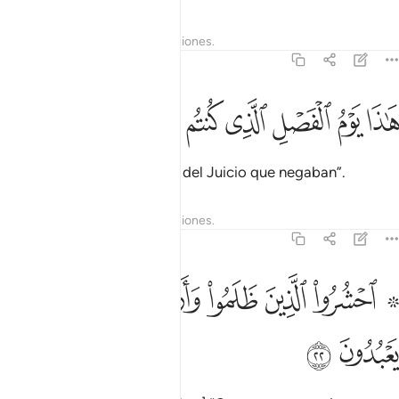
Tafsires
Lecciones
Reflexiones.
37:21
ﲼ
ﲽ
ﲾ
ﲿ
اذا يوم الفصل الذي كنتم به تكذبون ٢١
ﳀ
ﳁ
ﳂ
ﳃ
َـٰذَا يَوْمُ ٱلْفَصْلِ ٱلَّذِى كُنتُم بِهِۦ تُكَذِّبُونَ ٢١
[Se les dirá:] “Este es el Día del Juicio que negaban”.
Tafsires
Lecciones
Reflexiones.
37:22
ﳄ ﳅ
ﳆ
ﳇ
ﳈ
۞ حشروا الذين ظلموا وازواجهم وما كانوا يعبدون ٢٢
ﳉ
ﳊ
۞ حْشُرُوا۟ ٱلَّذِينَ ظَلَمُوا۟ وَأَزْوَٰجَهُمْ وَمَا كَانُوا۟ يَعْبُدُونَ ٢٢
ﳋ
ﳌ