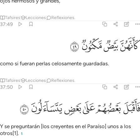
ojos hermosos y grandes,
Tafsires
Lecciones
Reflexiones.
37:49
ﳓ
ﳔ
انهن بيض مكنون ٤٩
ﳕ
ﳖ
َأَنَّهُنَّ بَيْضٌۭ مَّكْنُونٌۭ ٤٩
como si fueran perlas celosamente guardadas.
Tafsires
Lecciones
Reflexiones.
37:50
ﳗ
ﳘ
ﳙ
اقبل بعضهم على بعض يتساءلون ٥٠
ﳚ
ﳛ
ﳜ
َأَقْبَلَ بَعْضُهُمْ عَلَىٰ بَعْضٍۢ يَتَسَآءَلُونَ ٥٠
Y se preguntarán [los creyentes en el Paraíso] unos a los
otros[1].
1