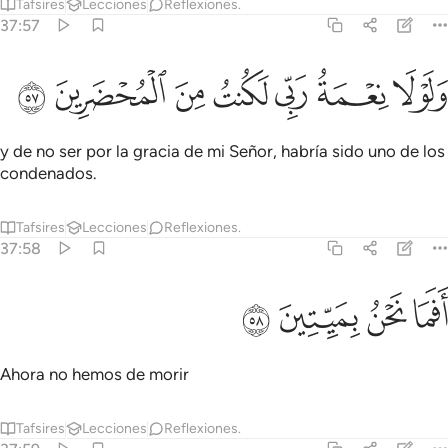
Tafsires
Lecciones
Reflexiones.
37:57
ﱟ
ﱠ
ﱡ
لولا نعمة ربي لكنت من المحضرين ٥٧
ﱢ
ﱣ
ﱤ
ﱥ
َلَوْلَا نِعْمَةُ رَبِّى لَكُنتُ مِنَ ٱلْمُحْضَرِينَ ٥٧
y de no ser por la gracia de mi Señor, habría sido uno de los
condenados.
Tafsires
Lecciones
Reflexiones.
37:58
ﱦ
ﱧ
فما نحن بميتين ٥٨
ﱨ
ﱩ
َفَمَا نَحْنُ بِمَيِّتِينَ ٥٨
Ahora no hemos de morir
Tafsires
Lecciones
Reflexiones.