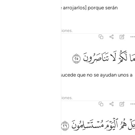
pero deténganlos [antes de arrojarlos] porque serán
interrogados.
Tafsires
Lecciones
Reflexiones.
37:25
ﱁ
ﱂ
ﱃ
ا لكم لا تناصرون ٢٥
ﱄ
ﱅ
َا لَكُمْ لَا تَنَاصَرُونَ ٢٥
[Se les preguntará:] “¿Qué sucede que no se ayudan unos a
otros?”[1]
1
Tafsires
Lecciones
Reflexiones.
37:26
ﱆ
ﱇ
ﱈ
ل هم اليوم مستسلمون ٢٦
ﱉ
ﱊ
َلْ هُمُ ٱلْيَوْمَ مُسْتَسْلِمُونَ ٢٦