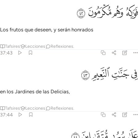
ﲰ
ﲱ
واكه وهم مكرمون ٤٢
ﲲ
ﲳ
َوَٰكِهُ ۖ وَهُم مُّكْرَمُونَ ٤٢
Los frutos que deseen, y serán honrados
Tafsires
Lecciones
Reflexiones.
37:43
ﲴ
ﲵ
ي جنات النعيم ٤٣
ﲶ
ﲷ
ِى جَنَّـٰتِ ٱلنَّعِيمِ ٤٣
en los Jardines de las Delicias,
Tafsires
Lecciones
Reflexiones.
37:44
ﲸ
ﲹ
لى سرر متقابلين ٤٤
ﲺ
ﲻ
َلَىٰ سُرُرٍۢ مُّتَقَـٰبِلِينَ ٤٤