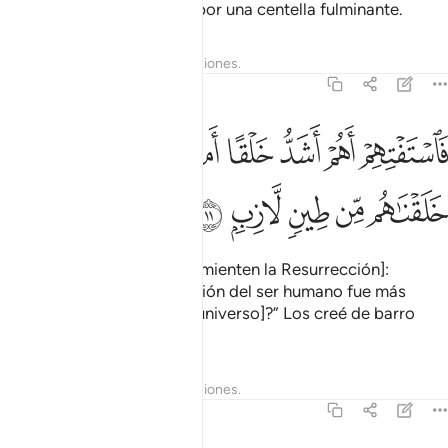
ángeles serán alcanzados por una centella fulminante.
Tafsires
Lecciones
Reflexiones.
37:11
ﱻ
ﱼ
ﱽ
ﱾ
ﱿ
ﲀ
ﲁﲂ
ﲃ
استفتهم اهم اشد خلقا ام من خلقنا انا خلقناهم من طين لازب ١١
َٱسْتَفْتِهِمْ أَهُمْ أَشَدُّ خَلْقًا أَم مَّنْ خَلَقْنَآ ۚ إِنَّا خَلَقْنَـٰهُم مِّن طِينٍۢ لَّازِبٍۭ ١١
ﲄ
ﲅ
ﲆ
ﲇ
ﲈ
Pregúntales [a quienes desmienten la Resurrección]:
“¿Acaso creen que la creación del ser humano fue más
difícil que la del resto [del universo]?” Los creé de barro
pegajoso.
Tafsires
Lecciones
Reflexiones.
37:12