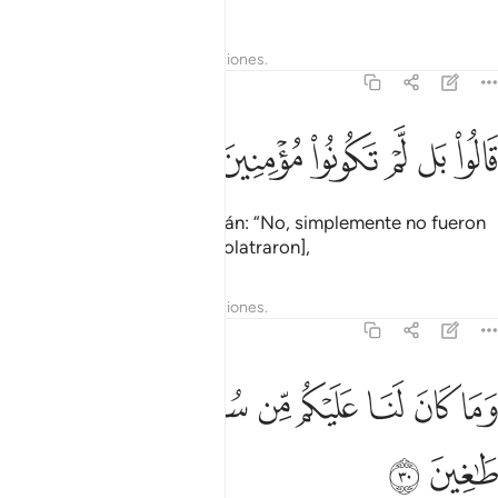
Tafsires
Lecciones
Reflexiones.
37:29
ﱘ
ﱙ
ﱚ
الوا بل لم تكونوا مومنين ٢٩
ﱛ
ﱜ
ﱝ
َالُوا۟ بَل لَّمْ تَكُونُوا۟ مُؤْمِنِينَ ٢٩
Pero [los ídolos] responderán: “No, simplemente no fueron
creyentes [en Dios y nos idolatraron],
Tafsires
Lecciones
Reflexiones.
37:30
ﱞ
ﱟ
ﱠ
ﱡ
ﱢ
ﱣﱤ
ﱥ
ما كان لنا عليكم من سلطان بل كنتم قوما طاغين ٣٠
ﱦ
ﱧ
َمَا كَانَ لَنَا عَلَيْكُم مِّن سُلْطَـٰنٍۭ ۖ بَلْ كُنتُمْ قَوْمًۭا طَـٰغِينَ ٣٠
ﱨ
ﱩ