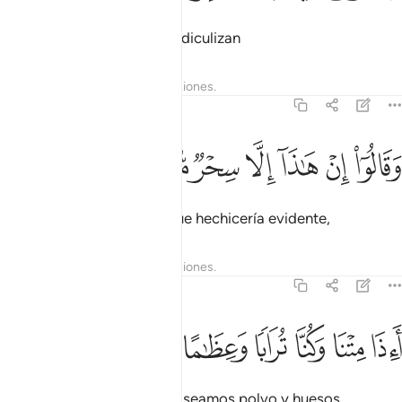
cuando ven un milagro lo ridiculizan
Tafsires
Lecciones
Reflexiones.
37:15
ﲗ
ﲘ
ﲙ
ﲚ
قالوا ان هاذا الا سحر مبين ١٥
ﲛ
ﲜ
ﲝ
َقَالُوٓا۟ إِنْ هَـٰذَآ إِلَّا سِحْرٌۭ مُّبِينٌ ١٥
Y dicen: “Esto no es más que hechicería evidente,
Tafsires
Lecciones
Reflexiones.
37:16
ﲞ
ﲟ
ﲠ
ﲡ
ﲢ
اذا متنا وكنا ترابا وعظاما اانا لمبعوثون ١٦
ﲣ
ﲤ
ﲥ
َءِذَا مِتْنَا وَكُنَّا تُرَابًۭا وَعِظَـٰمًا أَءِنَّا لَمَبْعُوثُونَ ١٦
¿acaso cuando muramos y seamos polvo y huesos,