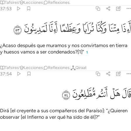
Tafsires
Lecciones
Reflexiones.
37:53
ﱆ
ﱇ
ﱈ
ﱉ
اذا متنا وكنا ترابا وعظاما اانا لمدينون ٥٣
ﱊ
ﱋ
ﱌ
ﱍ
َءِذَا مِتْنَا وَكُنَّا تُرَابًۭا وَعِظَـٰمًا أَءِنَّا لَمَدِينُونَ ٥٣
¿Acaso después que muramos y nos convirtamos en tierra
y huesos vamos a ser condenados?[1]”
1
Tafsires
Lecciones
Reflexiones.
Qiraat
37:54
ﱎ
ﱏ
ﱐ
ال هل انتم مطلعون ٥٤
ﱑ
ﱒ
َالَ هَلْ أَنتُم مُّطَّلِعُونَ ٥٤
Dirá [el creyente a sus compañeros del Paraíso]: “¿Quieren
observar [el Infierno a ver qué ha sido de él]?”