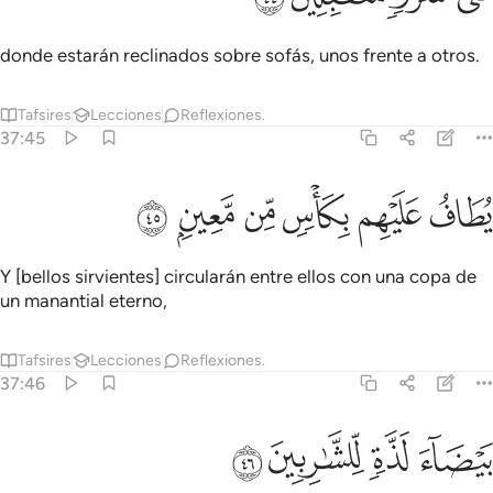
donde estarán reclinados sobre sofás, unos frente a otros.
Tafsires
Lecciones
Reflexiones.
37:45
ﲼ
ﲽ
طاف عليهم بكاس من معين ٤٥
ﲾ
ﲿ
ﳀ
ﳁ
ُطَافُ عَلَيْهِم بِكَأْسٍۢ مِّن مَّعِينٍۭ ٤٥
Y [bellos sirvientes] circularán entre ellos con una copa de
un manantial eterno,
Tafsires
Lecciones
Reflexiones.
37:46
ﳂ
ﳃ
يضاء لذة للشاربين ٤٦
ﳄ
ﳅ
َيْضَآءَ لَذَّةٍۢ لِّلشَّـٰرِبِينَ ٤٦