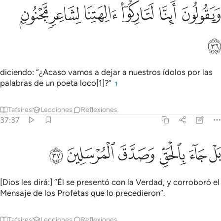
ﲍ
ﲎ
ﲏ
يقولون اينا لتاركو الهتنا لشاعر مجنون ٣٦
ﲐ
ﲑ
ﲒ
َيَقُولُونَ أَئِنَّا لَتَارِكُوٓا۟ ءَالِهَتِنَا لِشَاعِرٍۢ مَّجْنُونٍۭ ٣٦
ﲓ
diciendo: “¿Acaso vamos a dejar a nuestros ídolos por las
palabras de un poeta loco[1]?”
1
Tafsires
Lecciones
Reflexiones.
37:37
ﲔ
ﲕ
ﲖ
ل جاء بالحق وصدق المرسلين ٣٧
ﲗ
ﲘ
ﲙ
َلْ جَآءَ بِٱلْحَقِّ وَصَدَّقَ ٱلْمُرْسَلِينَ ٣٧
[Dios les dirá:] “Él se presentó con la Verdad, y corroboró el
Mensaje de los Profetas que lo precedieron”.
Tafsires
Lecciones
Reflexiones.