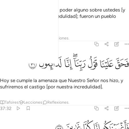
pues nosotros no teníamos poder alguno sobre ustedes [y
eligieron libremente la incredulidad]; fueron un pueblo
transgresor.
Tafsires
Lecciones
Reflexiones.
37:31
ﱪ
ﱫ
ﱬ
ﱭﱮ
حق علينا قول ربنا انا لذايقون ٣١
ﱯ
ﱰ
ﱱ
َحَقَّ عَلَيْنَا قَوْلُ رَبِّنَآ ۖ إِنَّا لَذَآئِقُونَ ٣١
Hoy se cumple la amenaza que Nuestro Señor nos hizo, y
sufriremos el castigo [por nuestra incredulidad].
Tafsires
Lecciones
Reflexiones.
37:32
ﱲ
ﱳ
اغويناكم انا كنا غاوين ٣٢
ﱴ
ﱵ
ﱶ
َأَغْوَيْنَـٰكُمْ إِنَّا كُنَّا غَـٰوِينَ ٣٢