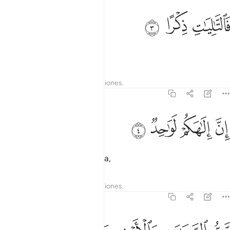
ﱇ
التاليات ذكرا ٣
ﱈ
ﱉ
َٱلتَّـٰلِيَـٰتِ ذِكْرًا ٣
y recitan el Mensaje.
Tafsires
Lecciones
Reflexiones.
37:4
ﱊ
ﱋ
ن الاهكم لواحد ٤
ﱌ
ﱍ
ِنَّ إِلَـٰهَكُمْ لَوَٰحِدٌۭ ٤
Que su divinidad es una sola,
Tafsires
Lecciones
Reflexiones.
37:5
ب السماوات والارض وما بينهما ورب المشارق ٥