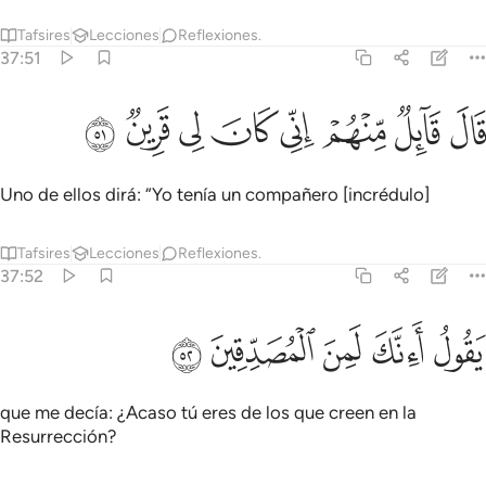
Tafsires
Lecciones
Reflexiones.
37:51
ﳝ
ﳞ
ﳟ
ﳠ
ال قايل منهم اني كان لي قرين ٥١
ﳡ
ﳢ
ﳣ
ﳤ
َالَ قَآئِلٌۭ مِّنْهُمْ إِنِّى كَانَ لِى قَرِينٌۭ ٥١
Uno de ellos dirá: “Yo tenía un compañero [incrédulo]
Tafsires
Lecciones
Reflexiones.
37:52
ﱁ
ﱂ
ﱃ
قول اانك لمن المصدقين ٥٢
ﱄ
ﱅ
َقُولُ أَءِنَّكَ لَمِنَ ٱلْمُصَدِّقِينَ ٥٢
que me decía: ¿Acaso tú eres de los que creen en la
Resurrección?