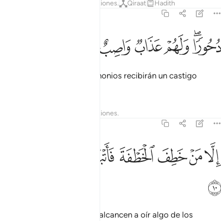
Tafsires
Lecciones
Reflexiones.
Qiraat
Hadith
37:9
ﱭﱮ
ﱯ
حورا ولهم عذاب واصب ٩
ﱰ
ﱱ
ﱲ
ُحُورًۭا ۖ وَلَهُمْ عَذَابٌۭ وَاصِبٌ ٩
y así ahuyentarlos. Los demonios recibirán un castigo
eterno.
Tafsires
Lecciones
Reflexiones.
37:10
ﱳ
ﱴ
ﱵ
ﱶ
لا من خطف الخطفة فاتبعه شهاب ثاقب ١٠
ﱷ
ﱸ
ﱹ
ِلَّا مَنْ خَطِفَ ٱلْخَطْفَةَ فَأَتْبَعَهُۥ شِهَابٌۭ ثَاقِبٌۭ ١٠
ﱺ
Aquellos que furtivamente alcancen a oír algo de los