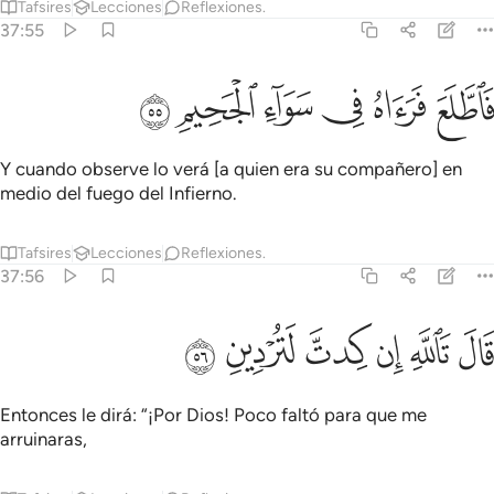
Tafsires
Lecciones
Reflexiones.
37:55
ﱓ
ﱔ
ﱕ
اطلع فراه في سواء الجحيم ٥٥
ﱖ
ﱗ
ﱘ
َٱطَّلَعَ فَرَءَاهُ فِى سَوَآءِ ٱلْجَحِيمِ ٥٥
Y cuando observe lo verá [a quien era su compañero] en
medio del fuego del Infierno.
Tafsires
Lecciones
Reflexiones.
37:56
ﱙ
ﱚ
ﱛ
ال تالله ان كدت لتردين ٥٦
ﱜ
ﱝ
ﱞ
َالَ تَٱللَّهِ إِن كِدتَّ لَتُرْدِينِ ٥٦
Entonces le dirá: “¡Por Dios! Poco faltó para que me
arruinaras,