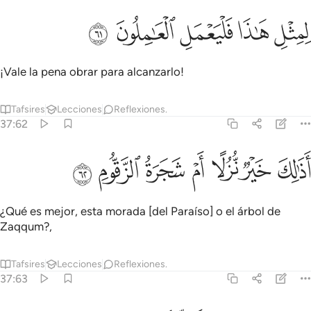
ﱷ
ﱸ
مثل هاذا فليعمل العاملون ٦١
ﱹ
ﱺ
ﱻ
ِمِثْلِ هَـٰذَا فَلْيَعْمَلِ ٱلْعَـٰمِلُونَ ٦١
¡Vale la pena obrar para alcanzarlo!
Tafsires
Lecciones
Reflexiones.
37:62
ﱼ
ﱽ
ﱾ
ﱿ
ذالك خير نزلا ام شجرة الزقوم ٦٢
ﲀ
ﲁ
ﲂ
َذَٰلِكَ خَيْرٌۭ نُّزُلًا أَمْ شَجَرَةُ ٱلزَّقُّومِ ٦٢
¿Qué es mejor, esta morada [del Paraíso] o el árbol de
Zaqqum?,
Tafsires
Lecciones
Reflexiones.
37:63