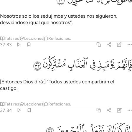
Nosotros solo los sedujimos y ustedes nos siguieron,
desviándose igual que nosotros”.
Tafsires
Lecciones
Reflexiones.
37:33
ﱷ
ﱸ
ﱹ
انهم يوميذ في العذاب مشتركون ٣٣
ﱺ
ﱻ
ﱼ
َإِنَّهُمْ يَوْمَئِذٍۢ فِى ٱلْعَذَابِ مُشْتَرِكُونَ ٣٣
[Entonces Dios dirá:] “Todos ustedes compartirán el
castigo.
Tafsires
Lecciones
Reflexiones.
37:34
ﱽ
ﱾ
ﱿ
نا كذالك نفعل بالمجرمين ٣٤
ﲀ
ﲁ
ِنَّا كَذَٰلِكَ نَفْعَلُ بِٱلْمُجْرِمِينَ ٣٤