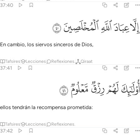
37:40
ﲦ
ﲧ
ﲨ
لا عباد الله المخلصين ٤٠
ﲩ
ﲪ
ِلَّا عِبَادَ ٱللَّهِ ٱلْمُخْلَصِينَ ٤٠
En cambio, los siervos sinceros de Dios,
Tafsires
Lecciones
Reflexiones.
Qiraat
37:41
ﲫ
ﲬ
ولايك لهم رزق معلوم ٤١
ﲭ
ﲮ
ﲯ
ُو۟لَـٰٓئِكَ لَهُمْ رِزْقٌۭ مَّعْلُومٌۭ ٤١
ellos tendrán la recompensa prometida:
Tafsires
Lecciones
Reflexiones.
37:42