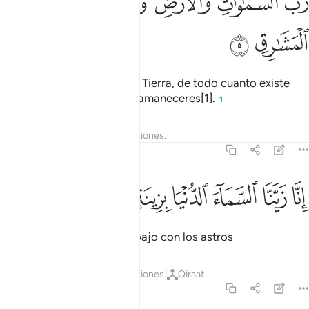
ﱎ
ﱏ
ﱐ
ﱑ
ﱒ
ﱓ
َّبُّ ٱلسَّمَـٰوَٰتِ وَٱلْأَرْضِ وَمَا بَيْنَهُمَا وَرَبُّ ٱلْمَشَـٰرِقِ ٥
ﱔ
ﱕ
el Señor de los cielos, de la Tierra, de todo cuanto existe
entre ellos; el Señor de los amaneceres[1].
1
Tafsires
Lecciones
Reflexiones.
37:6
ﱖ
ﱗ
ﱘ
ﱙ
نا زينا السماء الدنيا بزينة الكواكب ٦
ﱚ
ﱛ
ﱜ
ِنَّا زَيَّنَّا ٱلسَّمَآءَ ٱلدُّنْيَا بِزِينَةٍ ٱلْكَوَاكِبِ ٦
He adornado el cielo más bajo con los astros
Tafsires
Lecciones
Reflexiones.
Qiraat
37:7