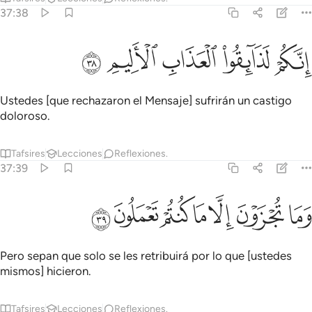
37:38
ﲚ
ﲛ
نكم لذايقو العذاب الاليم ٣٨
ﲜ
ﲝ
ﲞ
ِنَّكُمْ لَذَآئِقُوا۟ ٱلْعَذَابِ ٱلْأَلِيمِ ٣٨
Ustedes [que rechazaron el Mensaje] sufrirán un castigo
doloroso.
Tafsires
Lecciones
Reflexiones.
37:39
ﲟ
ﲠ
ﲡ
ﲢ
ما تجزون الا ما كنتم تعملون ٣٩
ﲣ
ﲤ
ﲥ
َمَا تُجْزَوْنَ إِلَّا مَا كُنتُمْ تَعْمَلُونَ ٣٩
Pero sepan que solo se les retribuirá por lo que [ustedes
mismos] hicieron.
Tafsires
Lecciones
Reflexiones.