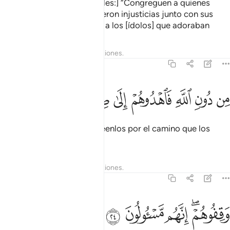
[Se les ordenará a los ángeles:] “Congreguen a quienes
fueron [idólatras y] cometieron injusticias junto con sus
pares [en la incredulidad] y a los [ídolos] que adoraban
Tafsires
Lecciones
Reflexiones.
37:23
ﳍ
ﳎ
ﳏ
ﳐ
ﳑ
ن دون الله فاهدوهم الى صراط الجحيم ٢٣
ﳒ
ﳓ
ﳔ
ِن دُونِ ٱللَّهِ فَٱهْدُوهُمْ إِلَىٰ صِرَٰطِ ٱلْجَحِيمِ ٢٣
en lugar de Dios, luego arréenlos por el camino que los
conducirá al Infierno,
Tafsires
Lecciones
Reflexiones.
37:24
ﳕﳖ
ﳗ
قفوهم انهم مسيولون ٢٤
ﳘ
ﳙ
َقِفُوهُمْ ۖ إِنَّهُم مَّسْـُٔولُونَ ٢٤