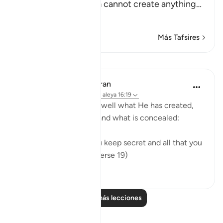
call on instead of Him cannot create anything
…
Leer más
Más Tafsires
Lecciones
In the Shade of the Quran
hace 31 semanas
·
Referencias
aleya 16:19
The Creator knows full well what He has created,
what is apparent of it, and what is concealed:
"God knows all that you keep secret and all that you
bring into the open." (Verse 19)
0
0
Leer más lecciones