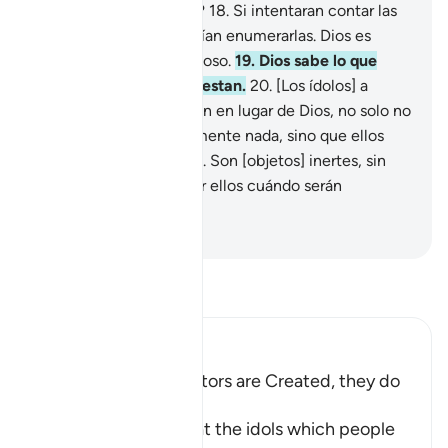
¿Acaso no recapacitan?
18
.
Si intentaran contar las
gracias de Dios no podrían enumerarlas. Dios es
Absolvedor, Misericordioso.
19
.
Dios sabe lo que
ocultan y lo que manifiestan.
20
.
[Los ídolos] a
quienes ustedes invocan en lugar de Dios, no solo no
pueden crear absolutamente nada, sino que ellos
mismos son creados.
21
.
Son [objetos] inertes, sin
vida. ¿Cómo van a saber ellos cuándo serán
resucitados?
-
Sheikh Isa Garcia
Lee Tafsir
Ibn Kathir (Abridged)
The gods of the Idolators are Created, they do
not create
Then Allah tells us that the idols which people