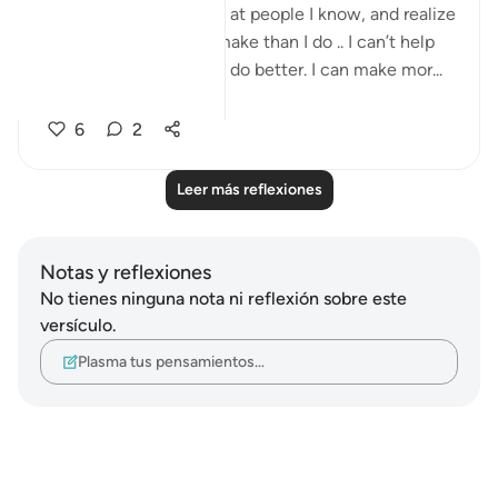
I know that when I look at people I know, and realize
how much more they make than I do .. I can’t help
feeling abit upset. I can do better. I can make mor...
Ver más
6
2
Leer más reflexiones
Notas y reflexiones
No tienes ninguna nota ni reflexión sobre este
versículo.
Plasma tus pensamientos…