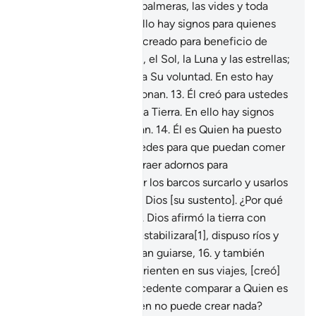
cereales, los olivos, las palmeras, las vides y toda
variedad de frutos. En ello hay signos para quienes
reflexionan.
12
.
Dios ha creado para beneficio de
ustedes la noche, el día, el Sol, la Luna y las estrellas;
todos están sometidos a Su voluntad. En esto hay
signos para quienes razonan.
13
.
Él creó para ustedes
una gran diversidad en la Tierra. En ello hay signos
para quienes recapacitan.
14
.
Él es Quien ha puesto
al mar a servicio de ustedes para que puedan comer
de él carne fresca y extraer adornos para
engalanarse. Pueden ver los barcos surcarlo y usarlos
para buscar la gracia de Dios [su sustento]. ¿Por qué
no son agradecidos?
15
.
Dios afirmó la tierra con
montañas para que se estabilizara[1], dispuso ríos y
caminos para que puedan guiarse,
16
.
y también
señales, y para que se orienten en sus viajes, [creó]
las estrellas.
17
.
¿Es procedente comparar a Quien es
capaz de crear con quien no puede crear nada?