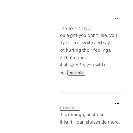
Reflexiones
Khalisa M.
hace 45 semanas
·
Referencias
aleya 27:40, 12:86, 2:9, 16:19, 2:216
When someone gives you a gift you don’t like, you
fake it... or at least you try to. You smile and say
thank you in hopes of not hurting their feelings,
because 'it’s the thought that counts.'
But what about when Allah ﷻ gifts you with
something you don’t like...
Ver más
23
5
Yazin
hace 6 años
·
Referencias
aleya 16:18-21
I know I think that I do this enough, or almost
enough .. but trust me, it isn’t. I can always do more.