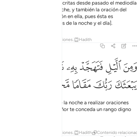
Observa las oraciones prescritas desde pasado el mediodía
hasta la oscuridad de la noche, y también la oración del
alba, y prolonga la recitación en ella, pues ésta es
atestiguada [por los ángeles de la noche y el día].
Tafsires
Lecciones
Reflexiones.
Hadith
17:79
ﱭ
ﱮ
ﱯ
ﱰ
ﱱ
ﱲ
ﱳ
من الليل فتهجد به نافلة لك عسى ان يبعثك ربك مقاما محمودا ٧٩
ﱴ
َمِنَ ٱلَّيْلِ فَتَهَجَّدْ بِهِۦ نَافِلَةًۭ لَّكَ عَسَىٰٓ أَن يَبْعَثَكَ رَبُّكَ مَقَامًۭا مَّحْمُود
ﱵ
ﱶ
ﱷ
ﱸ
ﱹ
También levántate parte de la noche a realizar oraciones
voluntarias, para que tu Señor te conceda un rango digno
de alabanza.
Tafsires
Lecciones
Reflexiones.
Hadith
Contenido relaciona