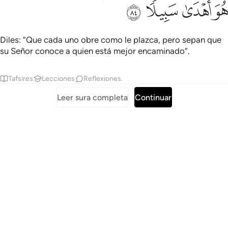
ﲷ
ﲸ
ﲹ
ﲺ
Diles: “Que cada uno obre como le plazca, pero sepan que
su Señor conoce a quien está mejor encaminado”.
Tafsires
Lecciones
Reflexiones.
Leer sura completa
Continuar