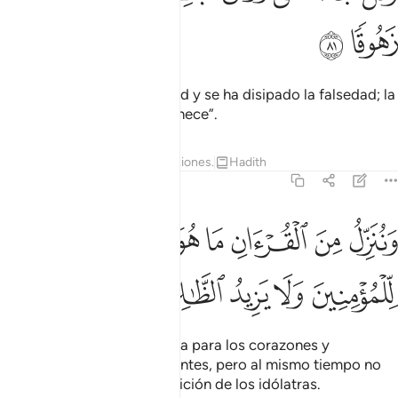
ﲒ
ﲓ
Y di: “Ha triunfado la Verdad y se ha disipado la falsedad; la
falsedad siempre se desvanece”.
Tafsires
Lecciones
Reflexiones.
Hadith
17:82
ﲔ
ﲕ
ﲖ
ﲗ
ﲘ
ﲙ
ﲚ
ننزل من القران ما هو شفاء ورحمة للمومنين ولا يزيد الظالمين الا خسارا
َنُنَزِّلُ مِنَ ٱلْقُرْءَانِ مَا هُوَ شِفَآءٌۭ وَرَحْمَةٌۭ لِّلْمُؤْمِنِينَ ۙ وَلَا يَزِيدُ ٱلظَّـٰ
ﲛ
ﲜ
ﲝ
ﲞ
ﲟ
ﲠ
ﲡ
Revelé el Corán, que es cura para los corazones y
misericordia para los creyentes, pero al mismo tiempo no
hace sino aumentar la perdición de los idólatras.