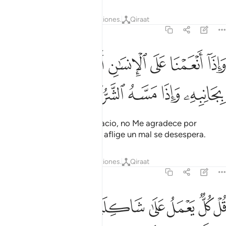
Tafsires
Lecciones
Reflexiones.
Qiraat
17:83
ﲢ
ﲣ
ﲤ
ﲥ
ﲦ
ﲧ
اذا انعمنا على الانسان اعرض وناى بجانبه واذا مسه الشر كان ييوسا ٨٣
َإِذَآ أَنْعَمْنَا عَلَى ٱلْإِنسَـٰنِ أَعْرَضَ وَنَـَٔا بِجَانِبِهِۦ ۖ وَإِذَا مَسَّهُ ٱلشَّرُّ كَانَ يَـُٔ
ﲨ
ﲩ
ﲪ
ﲫ
ﲬ
ﲭ
ﲮ
El incrédulo, cuando lo agracio, no Me agradece por
arrogancia; pero cuando lo aflige un mal se desespera.
Tafsires
Lecciones
Reflexiones.
Qiraat
17:84
ﲯ
ﲰ
ﲱ
ﲲ
ﲳ
ﲴ
ل كل يعمل على شاكلته فربكم اعلم بمن هو اهدى سبيلا ٨٤
ﲵ
ﲶ
ُلْ كُلٌّۭ يَعْمَلُ عَلَىٰ شَاكِلَتِهِۦ فَرَبُّكُمْ أَعْلَمُ بِمَنْ هُوَ أَهْدَىٰ سَبِيلًۭا ٨٤