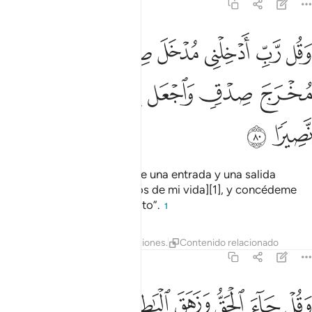
17:80
ﱺ
ﱻ
ﱼ
ﱽ
ﱾ
ﱿ
قل رب ادخلني مدخل صدق واخرجني مخرج صدق واجعل لي من لدنك سلط
َقُل رَّبِّ أَدْخِلْنِى مُدْخَلَ صِدْقٍۢ وَأَخْرِجْنِى مُخْرَجَ صِدْقٍۢ وَٱجْعَل لِّى مِ
ﲀ
ﲁ
ﲂ
ﲃ
ﲄ
ﲅ
ﲆ
ﲇ
ﲈ
Di: “¡Señor mío! Concédeme una entrada y una salida
dignas [en todos los asuntos de mi vida][1], y concédeme
los medios para logra el éxito”.
1
Tafsires
Lecciones
Reflexiones.
Contenido relacionado
17:81
ﲉ
ﲊ
ﲋ
ﲌ
ﲍﲎ
ﲏ
قل جاء الحق وزهق الباطل ان الباطل كان زهوقا ٨١
ﲐ
ﲑ
َقُلْ جَآءَ ٱلْحَقُّ وَزَهَقَ ٱلْبَـٰطِلُ ۚ إِنَّ ٱلْبَـٰطِلَ كَانَ زَهُوقًۭا ٨١