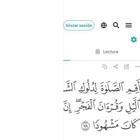
Iniciar sesión
17. Al-Isrá
Verso por verso
Lectura
Traducción
: Sheikh Isa Garcia
17:78
ﱝ
ﱞ
ﱟ
ﱠ
ﱡ
ﱢ
قم الصلاة لدلوك الشمس الى غسق الليل وقران الفجر ان قران الفجر ك
َقِمِ ٱلصَّلَوٰةَ لِدُلُوكِ ٱلشَّمْسِ إِلَىٰ غَسَقِ ٱلَّيْلِ وَقُرْءَانَ ٱلْفَجْرِ ۖ إِنَّ قُرْء
ﱣ
ﱤ
ﱥﱦ
ﱧ
ﱨ
ﱩ
ﱪ
ﱫ
ﱬ