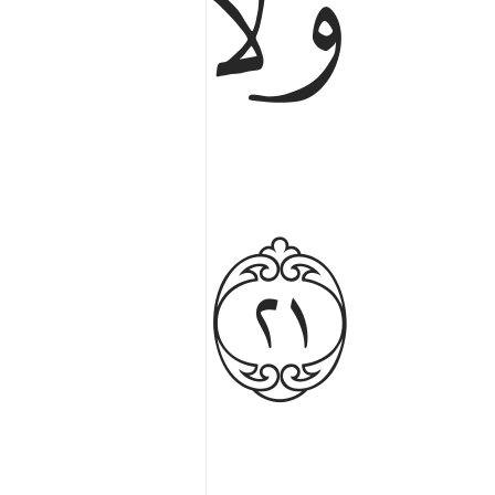
ﱋ
ﱌ
ﱏ