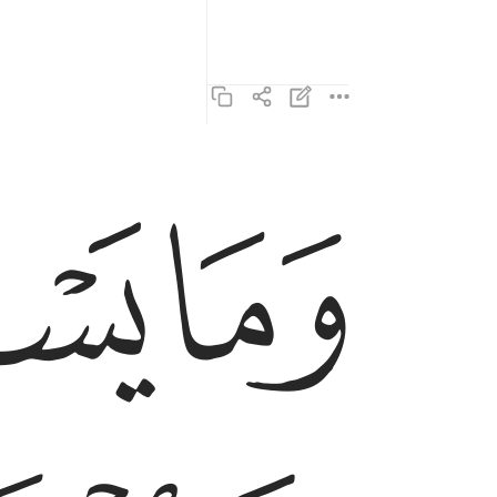
ﱐ
ﱑ
وما يستوي الاحياء ولا الاموات ان الله يسمع من يش
وَمَا يَسْتَوِى ٱلْأَحْيَآءُ وَلَا ٱلْأَمْوَٰتُ ۚ إِنَّ ٱلل