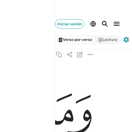
Iniciar sesión
Verso por verso
Lectura
ﱁ
ﱂ
وما يستوي الاعمى والبصير ١٩
وَمَا يَسْتَوِى ٱلْأَعْمَىٰ وَٱلْبَصِيرُ ١٩