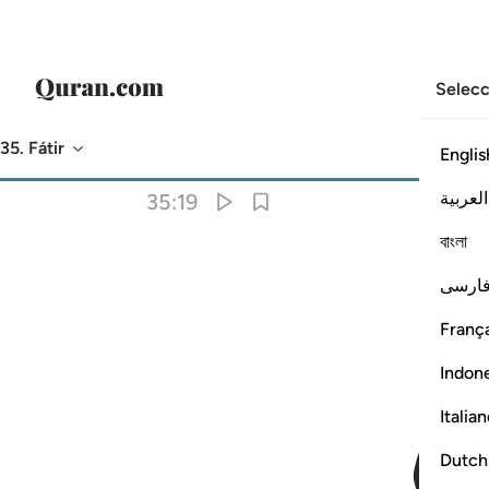
Selecc
35. Fátir
Englis
Traducción
: Sheikh Isa Garcia
العربية
35:19
বাংলা
ارسی
França
Indon
Italia
Dutch