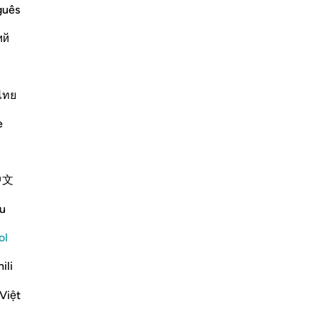
guês
ий
ﱅ
ไทย
e
中文
u
ol
ili
Việt