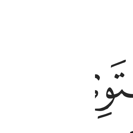
ﱒ
اء وما انت بمسمع من في القبور ٢٢
َّهَ يُسْمِعُ مَن يَشَآءُ ۖ وَمَآ أَنتَ بِمُسْمِعٍۢ مَّن فِى ٱلْقُبُورِ ٢٢