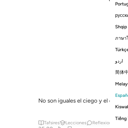
Portu
русск
Shqip
ภาษา
Türkç
اردو
简体
Melay
Españ
No son iguales el ciego y el que ve.
Kiswah
Tiếng 
Tafsires
Lecciones
Reflexiones.