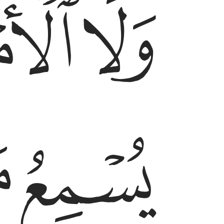
ﱓ
ﱔ
ﱘ
ﱙ