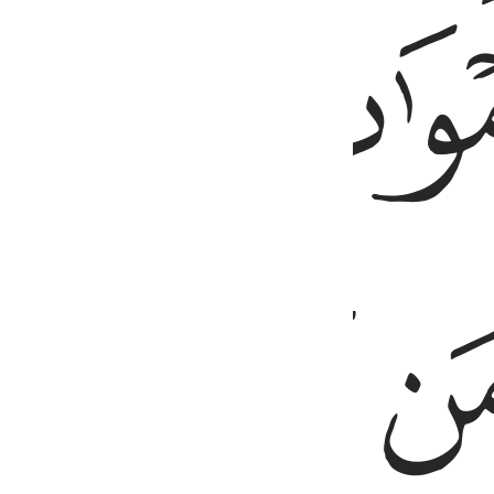
ﱕ
ﱖ
ﱗ
ﱚﱛ
ﱜ