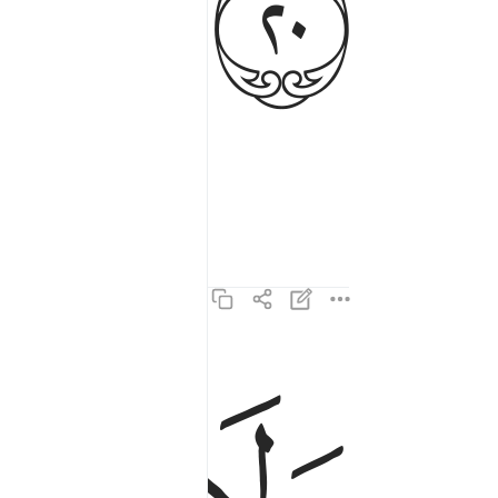
ﱊ
ولا الظل ولا الحرور ٢١
وَلَا ٱلظِّلُّ وَلَا ٱلْحَرُورُ ٢١