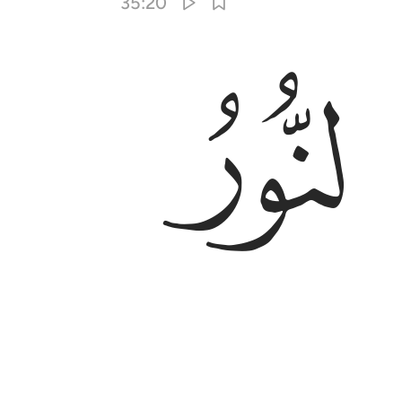
35:20
ﱉ