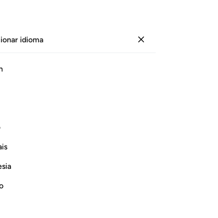
ionar idioma
Iniciar sesión
Página
437
Juz
22
/
Hizb
44
h
ﱃ
ف
is
esia
no