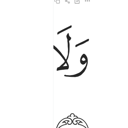
ﱆ
ﱇ
ولا الظلمات ولا النور ٢٠
وَلَا ٱلظُّلُمَـٰتُ وَلَا ٱلنُّورُ ٢٠