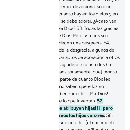
única divinidad, tengan temor devocional solo de
Mí”.
52
.
A Él pertenece cuanto hay en los cielos y en
la Tierra. Solamente a Él se debe adorar. ¿Acaso van
a temer a otro que no sea Dios?
53
.
Todas las gracias
que tienen provienen de Dios. Pero ustedes solo
recurren a Él cuando padecen una desgracia.
54
.
Luego, cuando los libra de la desgracia, algunos de
ustedes vuelven a dedicar actos de adoración a otros
que a su Señor,
55
.
y no agradecen cuanto les ha
concedido. Disfruten [transitoriamente, que] pronto
sabrán.
56
.
Ofrecen una parte de cuanto Dios les
concede a sus ídolos, y no saben que ellos no
pueden perjudicarlos ni beneficiarlos. ¡Por Dios!
Serán interrogados sobre lo que inventan.
57
.
¡Glorificado sea Dios! Le atribuyen hijas[1], pero
solo desean para sí mismos los hijos varones.
58
.
Cuando se le anuncia a uno de ellos [el nacimiento
de] una niña, se refleja en su rostro la aflicción y la