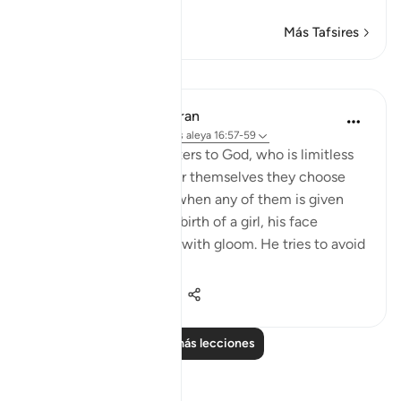
Más Tafsires
Lecciones
In the Shade of the Quran
hace 32 semanas
·
Referencias
aleya 16:57-59
And they assign daughters to God, who is limitless
in His glory, whereas for themselves they choose
what they desire. And when any of them is given
the happy news of the birth of a girl, his face
darkens and he is filled with gloom. He tries to avoid
all peopl...
Ver más
1
0
358
Leer más lecciones
Reflexiones