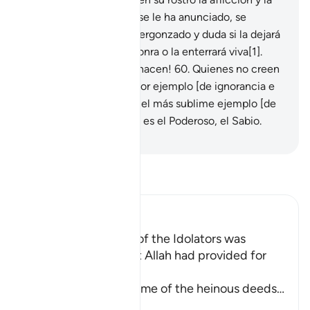
angustia
59
.
por lo que se le ha anunciado, se
esconde de la gente avergonzado y duda si la dejará
vivir a pesar de su deshonra o la enterrará viva[1].
¡Qué pésimo es lo que hacen!
60
.
Quienes no creen
en la otra vida son el peor ejemplo [de ignorancia e
incredulidad], y Dios es el más sublime ejemplo [de
perfección absoluta]. Él es el Poderoso, el Sabio.
-
Sheikh Isa Garcia
Lee Tafsir
Ibn Kathir (Abridged)
Among the Behavior of the Idolators was
vowing to Things that Allah had provided for
Them to their gods
Allah tells us about some of the heinous deeds
…
Leer más