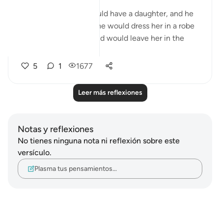
(2/619):
When an Arab man would have a daughter, and he
wanted to let her live, he would dress her in a robe
made of wool or hair and would leave her in the
des...
Ver más
5
1
1677
Leer más reflexiones
Notas y reflexiones
No tienes ninguna nota ni reflexión sobre este
versículo.
Plasma tus pensamientos…