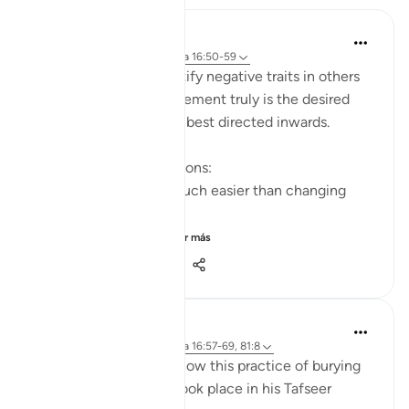
Yazin
hace 5 años
·
Referencias
aleya 16:50-59
I’m often quick to identify negative traits in others
— this effort, if improvement truly is the desired
end result — would be best directed inwards.
This is true for two reasons:
Changing yourself is much easier than changing
others, and
It just so happens t...
Ver más
11
1
515
Abdel-Minem Mustafa
hace 8 años
·
Referencias
aleya 16:57-69, 81:8
Al-Baghawi mentions how this practice of burying
one’s infant daughter took place in his Tafseer