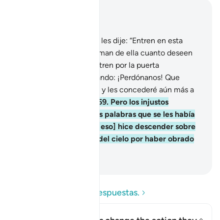
Leer en contexto
Capítulo 2, Página 9, Juz 1
58
.
[recuerden] cuando les dije: “Entren en esta
ciudad [Jerusalén] y coman de ella cuanto deseen
en abundancia, pero entren por la puerta
prosternándose, suplicando: ¡Perdónanos! Que
perdonaré sus pecados, y les concederé aún más a
los que hacen el bien”.
59
.
Pero los injustos
cambiaron por otras las palabras que se les había
ordenado decir, y [por eso] hice descender sobre
los injustos un castigo del cielo por haber obrado
con maldad.
-
Sheikh Isa Garcia
Lea las preguntas y respuestas.