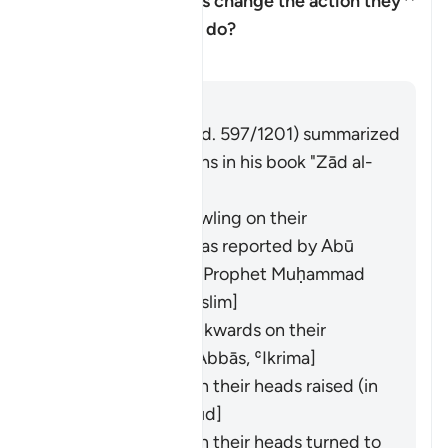
How did the Israelites change the action they
were commanded to do?
Alternar respuesta para How di
Tafsir
Respuesta
Imām Ibn al-Jawzī (d. 597/1201) summarized
the scholars' opinions in his book "Zād al-
Masīr" as follows:
They entered crawling on their
backsides. This was reported by
Abū
Hurayra
from the Prophet Muḥammad
(ﷺ). [
Bukhārī
,
Muslim
]
They entered backwards on their
backsides. [
Ibn ʿAbbās
,
ʿIkrima
]
They entered with their heads raised (in
pride). [
Ibn Masʿūd
]
They entered with their heads turned to