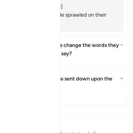
the side. [
Mujāhid
]
They entered while sprawled on their
backs. [
Muqātil
]
How did the Israelites change the words they
were commanded to say?
Alternar respuesta para How di
Tafsir
What punishment was sent down upon the
Israelites?
Alternar respuesta para What p
Tafsir
Lee Tafsir
Ibn Kathir (Abridged)