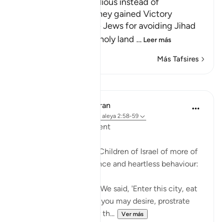
The Jews were Rebellious instead of
Appreciative when They gained Victory
Allah admonished the Jews for avoiding Jihad
and not entering the holy land
…
Leer más
Más Tafsires
Lecciones
In the Shade of the Quran
hace 31 semanas
·
Referencias
aleya 2:58-59
Inviting God's Punishment
The surah reminds the Children of Israel of more of
their acts of intransigence and heartless behaviour:
And [remember] when We said, 'Enter this city, eat
of its abundant food as you may desire, prostrate
yourselves as you enter th...
Ver más