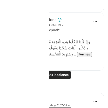
1
0
Tulayhah Tafsir Translations
hace 2 años
·
Referencias
aleya 2:58-59
Allah says in surah al-Baqarah:
[وَإِذْ قُلْنَا ادْخُلُوا هَٰذِهِ الْقَرْيَةَ فَكُلُوا مِنْهَا حَيْثُ شِئْتُمْ رَغَدًا
وَادْخُلُوا الْبَابَ سُجَّدًا وَقُولُوا حِطَّةٌ نَّغْفِرْ لَكُمْ خَطَايَاكُمْ ۚ
وَسَنَزِيدُ الْمُحْسِنِينَ ﴿٥٨﴾ فَبَدَّلَ الَّذِينَ ظَلَمُوا...
Ver más
4
0
Leer más lecciones
Reflexiones
ekaterina myachina
hace 13 semanas
·
Referencias
aleya 2:57-59