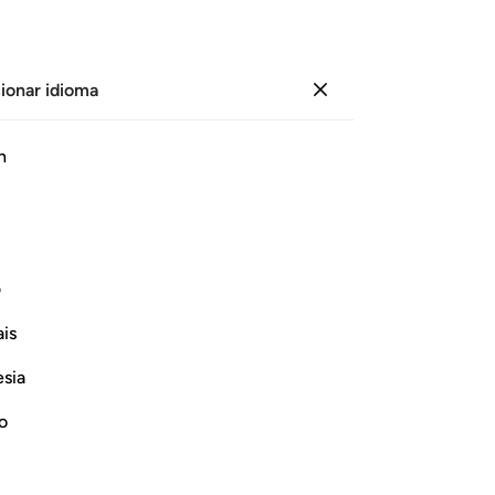
ionar idioma
Iniciar sesión
Le
h
Cap
26
ﲗ
ﲘ
ﲙ
ﲚ
ﲛ
ﲜ
de
ag
ma armoniosa.
ag
ف
es
Continuar leyendo
is
lev
co
esia
el
qu
no
lue
h Informs of the Condition at the Time
35