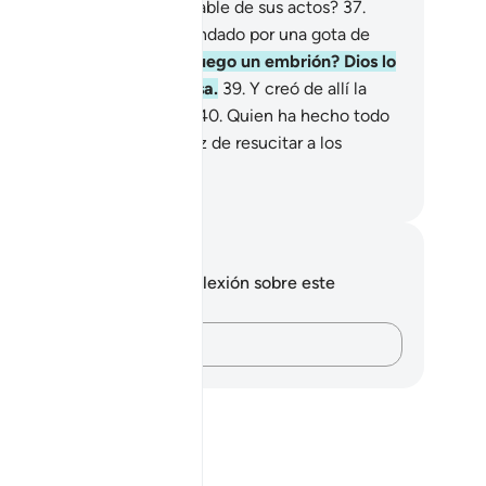
mano que no será responsable de sus actos?
37
.
caso no fue un óvulo fecundado por una gota de
perma eyaculada?
38
.
¿Y luego un embrión? Dios lo
eó y le dio forma armoniosa.
39
.
Y creó de allí la
eja: el hombre y la mujer.
40
.
Quien ha hecho todo
o, ¿acaso no va a ser capaz de resucitar a los
ertos?
eikh Isa Garcia
tas y reflexiones
 tienes ninguna nota ni reflexión sobre este
sículo.
Plasma tus pensamientos…