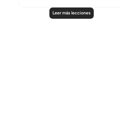
Leer más lecciones
Notes
placeholders
close