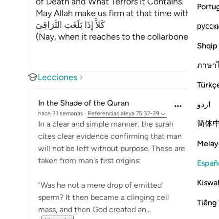
of Death and What Terrors it Contains.
Portu
May Allah make us firm at that time with the Fi
كَلاَّ إِذَا بَلَغَتِ التَّرَاقِىَ
русск
(Nay, when it reaches to the collarbones.) If w
Shqip
ภาษา
Lecciones
Türkç
In the Shade of the Quran
اردو
hace 31 semanas
·
Referencias
aleya 75:37-39
简体
In a clear and simple manner, the surah
cites clear evidence confirming that man
Melay
will not be left without purpose. These are
taken from man's first origins:
Españ
Kiswah
"Was he not a mere drop of emitted
sperm? It then became a clinging cell
Tiếng 
mass, and then God created an...