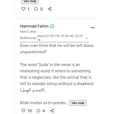
Ver más
1
0
Hammad Fahim
hace 2 años
·
aleya 23:115-118, 75:36-40, 23:12-
Referencias
14
Does man think that he will be left alone,
unquestioned?
The word 'Suda' in the verse is an
interesting word. It refers to something
that is neglected, like the animal that is
left to wander astray without a shepherd
(السدى الهمل).
Allah invites us to ponder...
Ver más
19
4