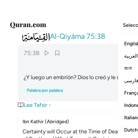
Selecc
075
ثم كان علقة فخلق فسوى ٣٨
Al-Qiyáma
75:38
Englis
75:38
العربية
বাংলা
¿Y luego un embrión? Dios lo creó y le dio for
ارسی
Palabra por palabra
França
Lee Tafsir
Indon
Italia
Ibn Kathir (Abridged)
Dutch
Certainty will Occur at the Time of Death. Alla