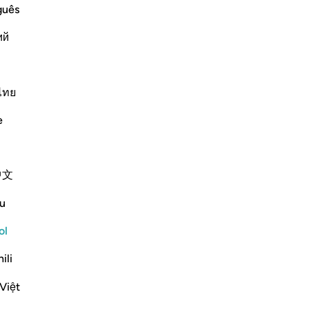
hu
guês
rm Statement. Allah says,
¿A
ий
es
e make the word "Kalla"
…
Leer más
cr
par
Más Tafsires
est
ไทย
Reflexiones
mu
e
-
Sh
Kulsum Maniar
hace 4 semanas
·
Referencias
aleya 75:37-40
No
中文
بسم الله الرحمن الرحيم
No
ver
u
سبحان الله. سبحان الله. سبحان الله.
ol
Just looked at this ayah, then looked at it
ili
again.
Việt
I was in a moment of self criticism.