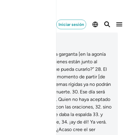
Iniciar sesión
er en contexto
ítulo 75, Página 578, Juz 29
.
Cuando el alma llegue a la garganta [en la agonía
 la muerte],
27
.
y digan [quienes están junto al
onizante]: “¿Hay alguien que pueda curarlo?”
28
.
El
onizante sabrá que llega el momento de partir [de
te mundo],
29
.
y que sus piernas rígidas ya no podrán
antarlo de la agonía de la muerte.
30
.
Ese día será
nducido hacia su Señor.
31
.
Quien no haya aceptado
 Mensaje ni haya cumplido con las oraciones,
32
.
sino
e desmentía [la verdad] y le daba la espalda
33
.
y
go iba a los suyos arrogante,
34
.
¡ay de él! Ya verá.
.
¡Sí! ¡Ay de él! Ya verá.
36
.
¿Acaso cree el ser