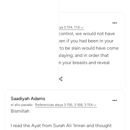
Reflexiones
Khalisa M.
el año pasado
·
Referencias
aleya 3:154, 11:6
'They say, ‘Had we any control, we would not have
been slain here’; say, ‘Even if you had been in your
houses, those destined to be slain would have come
forth to their places of slaying; and in order that
Allah may test what is in your breasts and reveal
what...
Ver más
7
5
56
Saadiyah Adams
el año pasado
·
Referencias
aleya 3:156, 3:168, 3:154
Bismillah
I read the Ayat from Surah Ali 'Imran and thought