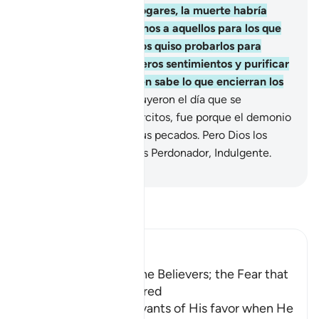
permanecido en sus hogares, la muerte habría
sorprendido en sus lechos a aquellos para los que
estaba decretada”. Dios quiso probarlos para
evidenciar sus verdaderos sentimientos y purificar
sus corazones. Dios bien sabe lo que encierran los
pechos.
155
.
Los que huyeron el día que se
enfrentaron los dos ejércitos, fue porque el demonio
los sedujo a causa de sus pecados. Pero Dios los
perdonó, porque Dios es Perdonador, Indulgente.
-
Sheikh Isa Garcia
Lee Tafsir
Ibn Kathir (Abridged)
Slumber Overcame the Believers; the Fear that
the Hypocrites Suffered
Allah reminds His servants of His favor when He