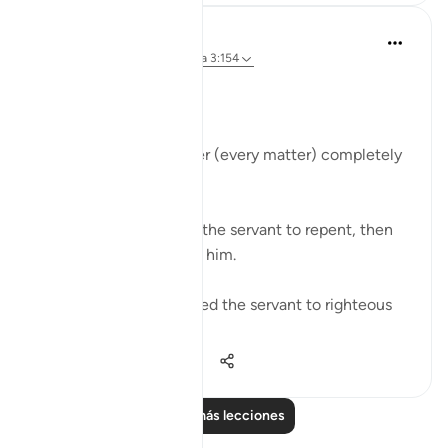
Abu Bakr Zoud
hace 5 años
·
Referencias
aleya 3:154
Allah ﷻ says:
قُل إِنَّ الأَمرَ كُلَّهُ لِلَّهِ
'Say, 'Indeed, the matter (every matter) completely
belongs to Allah.'
It is Allah who enabled the servant to repent, then
He ﷻ accepted it from him.
It is Allah ﷻ who enabled the servant to righteous
deeds, t...
Ver más
23
0
526
Leer más lecciones