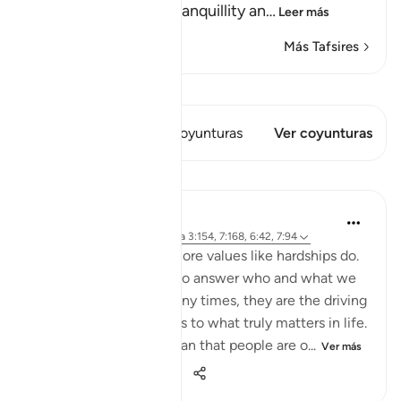
sent down on them tranquillity an
…
Leer más
Más Tafsires
Ver Qiraat
Este versículo tiene 2 Coyunturas
Ver coyunturas
Lecciones
Samia Mubarak
hace 4 años
·
Referencias
aleya 3:154, 7:168, 6:42, 7:94
Nothing brings up our core values like hardships do.
Tests and trials beg us to answer who and what we
truly submit to. And many times, they are the driving
force to realign our lives to what truly matters in life.
Allah tells us in the Quran that people are o...
Ver más
50
7
711