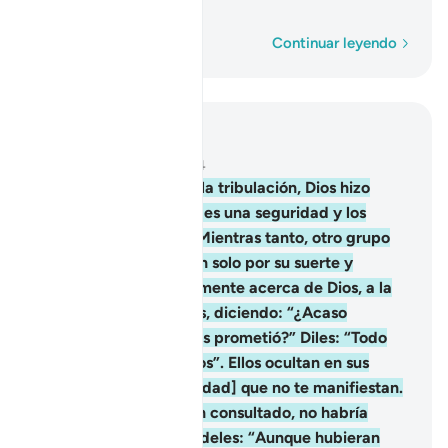
encierran los pechos.
Palabra por palabra
Continuar leyendo
Leer en contexto
Capítulo 3, Página 70, Juz 4
154
.
Luego de pasada la tribulación, Dios hizo
descender sobre ustedes una seguridad y los
envolvió en un sueño. Mientras tanto, otro grupo
estaba preocupado tan solo por su suerte y
pensaban equivocadamente acerca de Dios, a la
manera de los paganos, diciendo: “¿Acaso
obtuvimos lo que se nos prometió?” Diles: “Todo
asunto depende de Dios”. Ellos ocultan en sus
corazones [la incredulidad] que no te manifiestan.
Dicen: “Si nos hubieran consultado, no habría
muertos aquí”. Respóndeles: “Aunque hubieran