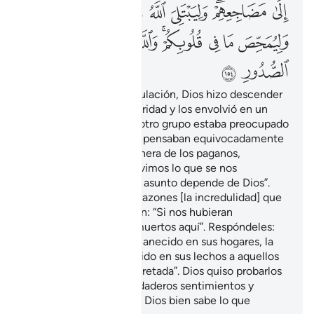
ﲃ
ﲄﲅ
ﲆ
ﲇ
ﲈ
ﲉ
ﲊ
ﲋ
ﲌ
ﲍ
ﲎﲏ
ﲐ
ﲑ
ﲒ
ﲓ
ﲔ
Luego de pasada la tribulación, Dios hizo descender
sobre ustedes una seguridad y los envolvió en un
sueño. Mientras tanto, otro grupo estaba preocupado
tan solo por su suerte y pensaban equivocadamente
acerca de Dios, a la manera de los paganos,
diciendo: “¿Acaso obtuvimos lo que se nos
prometió?” Diles: “Todo asunto depende de Dios”.
Ellos ocultan en sus corazones [la incredulidad] que
no te manifiestan. Dicen: “Si nos hubieran
consultado, no habría muertos aquí”. Respóndeles:
“Aunque hubieran permanecido en sus hogares, la
muerte habría sorprendido en sus lechos a aquellos
para los que estaba decretada”. Dios quiso probarlos
para evidenciar sus verdaderos sentimientos y
purificar sus corazones. Dios bien sabe lo que