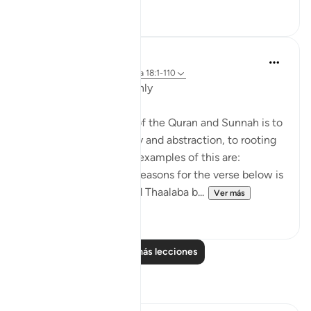
6
0
Salah Soltan
hace 8 años
·
Referencias
aleya 18:1-110
Applicable Research Only
The general approach of the Quran and Sunnah is to
move away from theory and abstraction, to rooting
and application. Some examples of this are:
1. One of the reported reasons for the verse below is
that Maaz bin Jabal and Thaalaba b...
Ver más
9
2
Leer más lecciones
Reflexiones