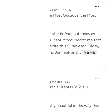
Razia Zahra
hace 4 años
·
Referencias
aleya 18:2, 18:7, 18:12
In the Name of Allah the Most Gracious, the Most
Compassionate,
I have written slightly similar before, but today as I
was listening to Surah Al Kahf it occurred to me that
we are encouraged to recite this Surah each Friday,
men (and women) attend Jummah and ...
Ver más
19
3
ekaterina myachina
hace 3 semanas
·
Referencias
aleya 18:12-13
Friday Reflection — Surah al-Kahf (18:12-13)
The Quieter Miracle
There is something quietly beautiful in the way this