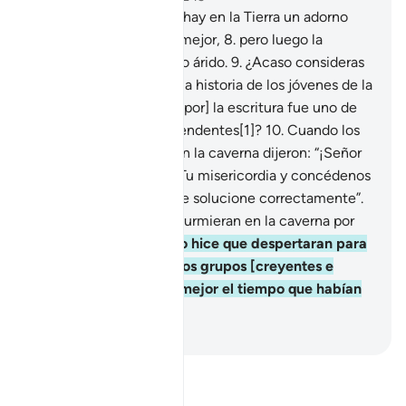
7
.
He hecho de cuanto hay en la Tierra un adorno
para probar quién obra mejor,
8
.
pero luego la
convertiré en un terreno árido.
9
.
¿Acaso consideras
[¡Oh, Mujámmad!] que la historia de los jóvenes de la
caverna y [su devoción por] la escritura fue uno de
Mis milagros más sorprendentes[1]?
10
.
Cuando los
jóvenes se refugiaron en la caverna dijeron: “¡Señor
nuestro! Acógenos en Tu misericordia y concédenos
que nuestra situación se solucione correctamente”.
11
.
Entonces hice que durmieran en la caverna por
muchos años.
12
.
Luego hice que despertaran para
distinguir cuál de los dos grupos [creyentes e
incrédulos] calculaba mejor el tiempo que habían
permanecido allí.
-
Sheikh Isa Garcia
Lee Tafsir