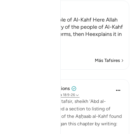
Ibn Kathir (Abridged)
The Story of the People of Al-Kahf Here Allah
tells us about the story of the people of Al-Kahf
in brief and general terms, then Heexplains it in
more
…
Leer más
Más Tafsires
Lecciones
Tulayhah Tafsir Translations
hace 5 años
·
Referencias
aleya 18:9-26
In his book of thematic tafsir, sheikh ‘Abd al-
Rahman al-Sa’di devoted a section to listing of
benefits from the story of the Aṣḥaab al-Kahf found
in surah al-Kahf. He began this chapter by writing: