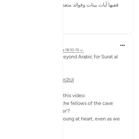
ففيها آيات بينات وفوائد متعددة : منها: أن قصة أصحاب
الكهف و...
Ver más
2
0
Fadel Soliman
hace 6 años
·
Referencias
aleya 18:10-15
Taddabor (Pondering) Beyond Arabic for Surat al
Kahf 10-15
https://youtu.be/lbqgJstj2UI
Questions answered in this video:
- Is the persecution of the fellows of the cave
uncommon, or a 'wonder'?
- How can we remain young at heart, even as we
age physically?
...
Ver más