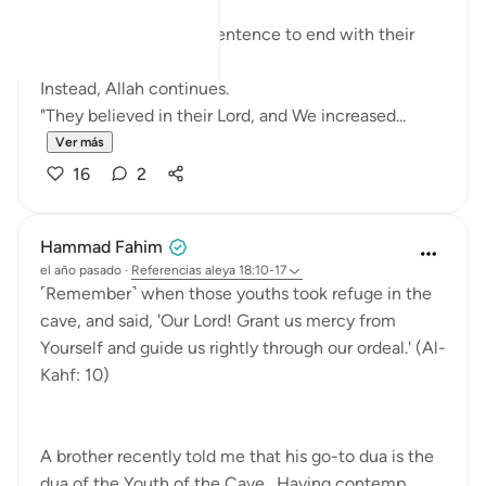
ayah unfolds.
We might expect the sentence to end with their
belief.
Instead, Allah continues.
"They believed in their Lord, and We increased...
Ver más
16
2
Hammad Fahim
el año pasado
·
Referencias
aleya 18:10-17
˹Remember˺ when those youths took refuge in the
cave, and said, 'Our Lord! Grant us mercy from
Yourself and guide us rightly through our ordeal.' (Al-
Kahf: 10)
A brother recently told me that his go-to dua is the
dua of the Youth of the Cave. Having contemp...