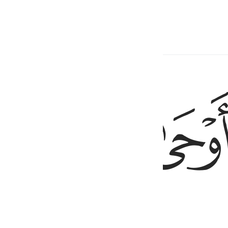
de todo cuanto sucedió sobre ella,
ﲊ
ﲋ