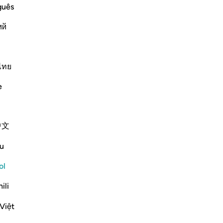
ﱷ
ﱸ
guês
ий
ไทย
e
el gran terremoto,
中文
u
ol
ﱼ
ili
Việt