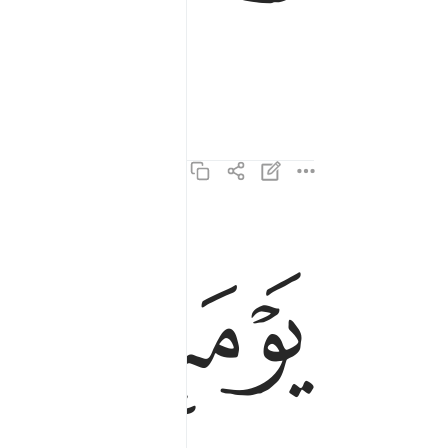
ﲃ
ﲄ
يوميذ تحدث اخبارها ٤
يَوْمَئِذٍۢ تُحَدِّثُ أَخْبَارَهَا ٤