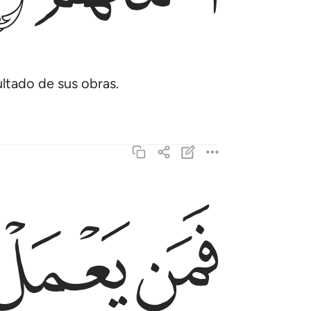
ultado de sus obras.
ﲓ
ﲔ
فمن يعمل مثقال ذرة خيرا يره ٧
فَمَن يَعْمَلْ مِثْقَالَ ذَرَّةٍ خَيْرًۭا يَرَهُۥ ٧