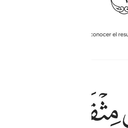
án al Día del Juicio en grupos para conocer el res
dith
ﲕ
ﲖ
ﲗ