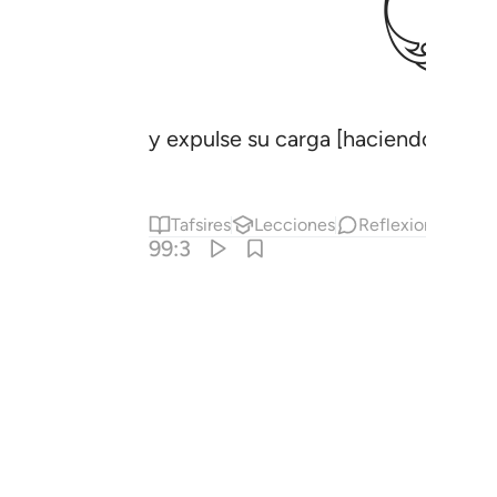
y expulse su carga [haciendo surgi
Tafsires
Lecciones
Reflexiones.
99:3