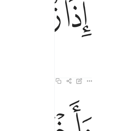
ﱵ
ﱶ
ﱺ
ﱻ
واخرجت الارض اثقالها ٢
وَأَخْرَجَتِ ٱلْأَرْضُ أَثْقَالَهَا ٢