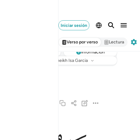
Iniciar sesión
Verso por verso
Lectura
información
Escuchar
Traducción
: Sheikh Isa Garcia
اذا زلزلت الارض زلزالها ١
إِذَا زُلْزِلَتِ ٱلْأَرْضُ زِلْزَالَهَا ١