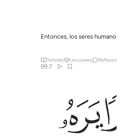
Entonces, los seres humanos acudir
Tafsires
Lecciones
Reflexiones.
Ha
99:7
ﲘ