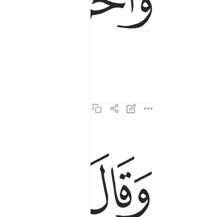
ﱾ
ﱿ
وقال الانسان ما لها ٣
وَقَالَ ٱلْإِنسَـٰنُ مَا لَهَا ٣