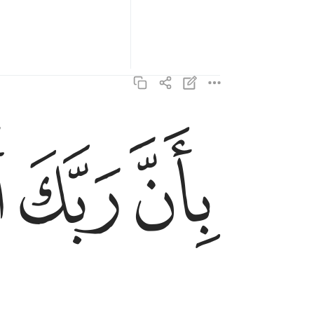
ﲇ
ﲈ
ﲉ
بان ربك اوحى لها ٥
بِأَنَّ رَبَّكَ أَوْحَىٰ لَهَا ٥