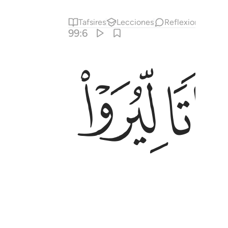
Tafsires
Lecciones
Reflexiones.
99:6
ﲐ