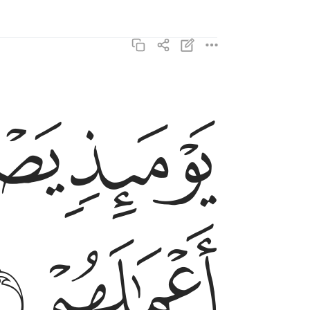
ﲌ
ﲍ
يوميذ يصدر الناس اشتاتا ليروا اعمالهم ٦
يَوْمَئِذٍۢ يَصْدُرُ ٱلنَّاسُ أَشْتَاتًۭا لِّيُرَوْا۟ أَعْمَـٰلَهُمْ ٦
ﲑ
ﲒ