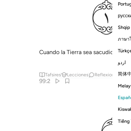
ﱹ
Portu
русск
Shqip
ภาษา
Türkç
Cuando la Tierra sea sacudida por 
اردو
简体
Tafsires
Lecciones
Reflexiones.
99:2
Melay
Españ
ﱽ
Kiswah
Tiếng 