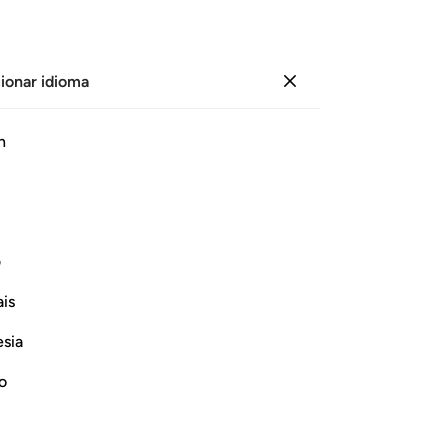
ionar idioma
Iniciar sesión
Página
599
Juz
30
/
Hizb
60
h
 (La Sacudida)
n en audio, significado palabra por palabra y transliteración.
ف
En el nombre de Alá, el Compasivo, el Misericordioso.
is
esia
no