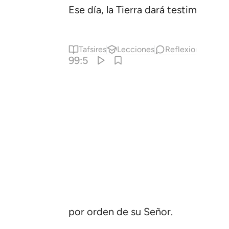
Ese día, la Tierra dará testimonio 
Tafsires
Lecciones
Reflexiones.
99:5
por orden de su Señor.