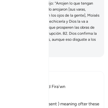
los magos, Moisés les dijo: “Arrojen lo que tengan
que arrojar”.
81
.
Y cuando arrojaron [sus varas,
poniendo un hechizo en los ojos de la gente], Moisés
dijo: “Lo que hacen es hechicería y Dios la va a
anular. Dios no permite que prosperen las obras de
los que siembran la corrupción.
82
.
Dios confirma la
verdad con Sus palabras, aunque eso disguste a los
pecadores”.
-
Sheikh Isa Garcia
Lee Tafsir
Ibn Kathir (Abridged)
The Story of Musa and Fira`wn
Allah said:
ثُمَّ بَعَثْنَا
(Then after them We sent ) meaning ofter these