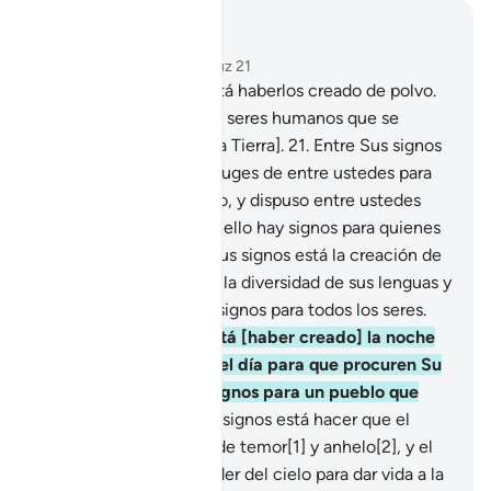
Leer en contexto
Capítulo 30, Página 406, Juz 21
20
.
Entre Sus signos está haberlos creado de polvo.
Luego se convierten en seres humanos que se
multiplican [poblando la Tierra].
21
.
Entre Sus signos
está haber creado cónyuges de entre ustedes para
que encuentren sosiego, y dispuso entre ustedes
amor y misericordia. En ello hay signos para quienes
reflexionan.
22
.
Entre Sus signos está la creación de
los cielos y de la Tierra, la diversidad de sus lenguas y
colores[1]. En esto hay signos para todos los seres.
23
.
Entre Sus signos está [haber creado] la noche
para que descansen y el día para que procuren Su
favor[1]. En esto hay signos para un pueblo que
escucha.
24
.
Entre Sus signos está hacer que el
relámpago sea motivo de temor[1] y anhelo[2], y el
agua que hace descender del cielo para dar vida a la