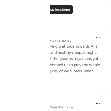
Leer más lecciones
Reflexiones
Wahida Aurthy
hace 2 años
·
Referencias
aleya 30:23, 40:61
We often overlook showing gratitude towards Allah
for granting us a sound and healthy sleep at night.
Undoubtedly it is one of the greatest niyamahs yet
neglected. Allah didn't compel us to pray the whole
night. After a long tiring day of workloads, when
you...
Ver más
7
0
Salihu Abba
hace 9 semanas
·
Referencias
aleya 30:20-27