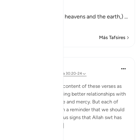
magnificent power.
خَلَقَ السَّمَـوَتِ وَالأَرْضَ
(is the creation of the heavens and the earth,)
…
Leer más
Más Tafsires
Lecciones
Suzy Ismail
hace 8 años
·
Referencias
aleya 30:20-24
Publicado en
Cornerstone
We often focus on the content of these verses as
guidance towards building better relationships with
our spouse through care and mercy. But each of
these ayahs begins with a reminder that we should
recognize the miraculous signs that Allah swt has
shown us thr...
Ver más
7
2