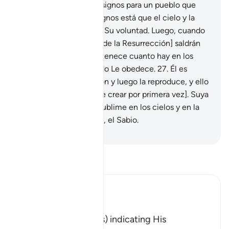
tierra árida. En eso hay signos para un pueblo que
razona.
25
.
Entre sus Signos está que el cielo y la
Tierra se sostengan por Su voluntad. Luego, cuando
Él los convoque [el Día de la Resurrección] saldrán
de la tierra.
26
.
A Él pertenece cuanto hay en los
cielos y en la Tierra, todo Le obedece.
27
.
Él es
Quien origina la creación y luego la reproduce, y ello
Le es aún más fácil [que crear por primera vez]. Suya
es la descripción más sublime en los cielos y en la
Tierra. Él es el Poderoso, el Sabio.
-
Sheikh Isa Garcia
Lee Tafsir
Ibn Kathir (Abridged)
وَمِنْ ءَايَـتِهِ
(And among His signs) indicating His