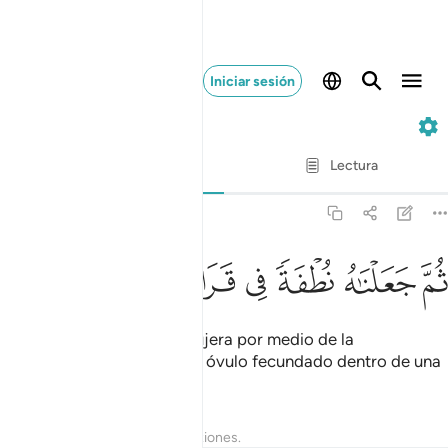
Iniciar sesión
23. Al-Múminún
Verso por verso
Lectura
Traducción
: Sheikh Isa Garcia
23:13
ﲍ
ﲎ
ﲏ
م جعلناه نطفة في قرار مكين ١٣
ﲐ
ﲑ
ﲒ
ﲓ
ُمَّ جَعَلْنَـٰهُ نُطْفَةًۭ فِى قَرَارٍۢ مَّكِينٍۢ ١٣
Luego [hice que se reprodujera por medio de la
fecundación, y] preservé el óvulo fecundado dentro de una
cavidad segura[1].
1
Tafsires
Lecciones
Reflexiones.