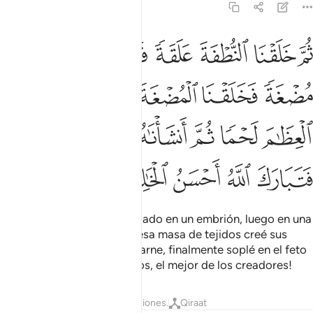
23:14
ﲔ
ﲕ
ﲖ
ﲗ
ﲘ
ﲙ
م خلقنا النطفة علقة فخلقنا العلقة مضغة فخلقنا المضغة عظاما فكسونا 
ُمَّ خَلَقْنَا ٱلنُّطْفَةَ عَلَقَةًۭ فَخَلَقْنَا ٱلْعَلَقَةَ مُضْغَةًۭ فَخَلَقْنَا ٱلْمُض
ﲚ
ﲛ
ﲜ
ﲝ
ﲞ
ﲟ
ﲠ
ﲡ
ﲢ
ﲣ
ﲤﲥ
ﲦ
ﲧ
ﲨ
ﲩ
ﲪ
Transformé el óvulo fecundado en un embrión, luego en una
masa de tejidos, luego de esa masa de tejidos creé sus
huesos a los que vestí de carne, finalmente soplé en el feto
su espíritu. ¡Bendito sea Dios, el mejor de los creadores!
Tafsires
Lecciones
Reflexiones.
Qiraat