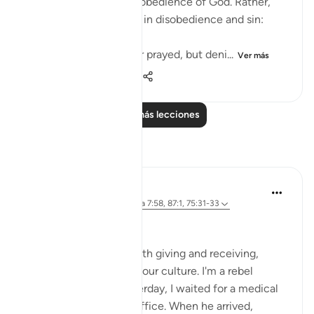
by doing something in obedience of God. Rather,
they arrogantly indulge in disobedience and sin:
He neither believed nor prayed, but deni...
Ver más
0
0
89
Leer más lecciones
Reflexiones
Iraj Marjan
hace 2 años
·
Referencias
aleya 7:58, 87:1, 75:31-33
ربك الاعلىٰ
I'm against protocol, both giving and receiving,
despite it being part of our culture. I'm a rebel
against this norm. yesterday, I waited for a medical
superintendent in his office. When he arrived,