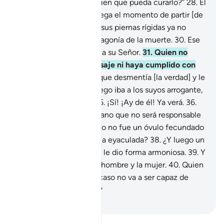
agonizante]: “¿Hay alguien que pueda curarlo?”
28
.
El
agonizante sabrá que llega el momento de partir [de
este mundo],
29
.
y que sus piernas rígidas ya no
podrán levantarlo de la agonía de la muerte.
30
.
Ese
día será conducido hacia su Señor.
31
.
Quien no
haya aceptado el Mensaje ni haya cumplido con
las oraciones,
32
.
sino que desmentía [la verdad] y le
daba la espalda
33
.
y luego iba a los suyos arrogante,
34
.
¡ay de él! Ya verá.
35
.
¡Sí! ¡Ay de él! Ya verá.
36
.
¿Acaso cree el ser humano que no será responsable
de sus actos?
37
.
¿Acaso no fue un óvulo fecundado
por una gota de esperma eyaculada?
38
.
¿Y luego un
embrión? Dios lo creó y le dio forma armoniosa.
39
.
Y
creó de allí la pareja: el hombre y la mujer.
40
.
Quien
ha hecho todo esto, ¿acaso no va a ser capaz de
resucitar a los muertos?
-
Sheikh Isa Garcia