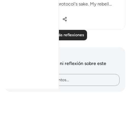
everyone stood up for protocol's sake. My rebell...
Ver más
13
3
618
Leer más reflexiones
Notas y reflexiones
No tienes ninguna nota ni reflexión sobre este
versículo.
Plasma tus pensamientos…