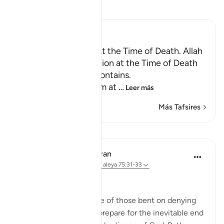
Lee Tafsir
Ibn Kathir (Abridged)
Certainty will Occur at the Time of Death. Allah
Informs of the Condition at the Time of Death
and What Terrors it Contains.
May Allah make us firm at
…
Leer más
Más Tafsires
Lecciones
In the Shade of the Quran
hace 31 semanas
·
Referencias
aleya 75:31-33
Arrogant Rejection
Here, we have an image of those bent on denying
the truth. They do not prepare for the inevitable end