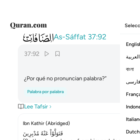
Selecc
037
ما لكم لا تنطقون ٩٢
As-Sáffat
37:92
Englis
37:92
العربية
বাংলা
¿Por qué no pronuncian palabra?”
ارسی
Palabra por palabra
França
Lee Tafsir
Indon
Italia
Ibn Kathir (Abridged)
Dutch
فَتَوَلَّوْاْ عَنْهُ مُدْبِرِينَ