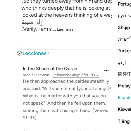
(So they turned away from him and departed.) 
Portu
who thinks deeply that he is looking at the sta
looked at the heavens thinking of a way to distr
русск
إِنِّى سَقِيمٌ
Shqip
(Verily, I am si
…
Leer más
ภาษา
Türkç
Lecciones
اردو
In the Shade of the Quran
简体
hace 31 semanas
·
Referencias
aleya 37:91-93
He then approached the deities stealthily
Melay
and said: 'Will you not eat [your offerings]?
What is the matter with you that you do
Españ
not speak?' And then he fell upon them,
Kiswah
smiting them with his right hand. (Verses
91-93)
Tiếng 