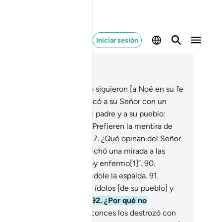
Iniciar sesión
er en contexto
ítulo 37, Página 449, Juz 23
.
Abraham era de los que lo siguieron [a Noé en su fe
noteísta],
84
.
cuando invocó a su Señor con un
razón puro[1]
85
.
y dijo a su padre y a su pueblo:
Qué es lo que adoran?
86
.
¿Prefieren la mentira de
 dioses en lugar de Dios?
87
.
¿Qué opinan del Señor
l universo?”
88
.
Entonces echó una mirada a las
rellas,
89
.
y exclamó: “Estoy enfermo[1]”.
90
.
tonces lo abandonaron dándole la espalda.
91
.
raham] se dirigió hacia los ídolos [de su pueblo] y
jo: “¿Por qué no comen?[1]
92
.
¿Por qué no
onuncian palabra?”
93
.
Entonces los destrozó con