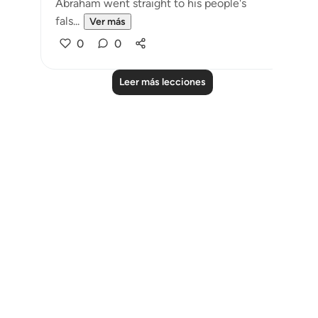
Abraham went straight to his people's
fals...
Ver más
0
0
Leer más lecciones
Notes
placeholders
close