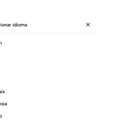
ionar idioma
Iniciar sesión
Le
h
Cap
83
ﲑ
ﲒ
ﲓ
ﲔ
ﲕ
mo
co
“¿
ف
los
Continuar leyendo
is
de
est
esia
En
[Ab
no
di
pr