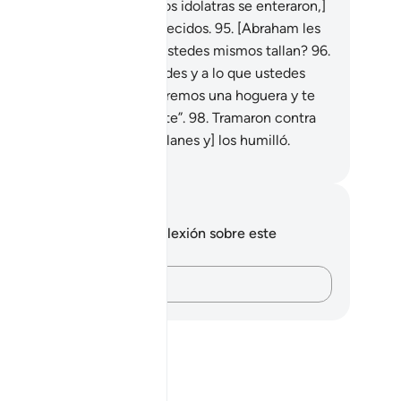
a su fuerza.
94
.
[Cuando los idolatras se enteraron,]
 abalanzaron sobre él enfurecidos.
95
.
[Abraham les
jo:] “¿Acaso adoran lo que ustedes mismos tallan?
96
.
os es Quien los creó a ustedes y a lo que ustedes
cen”.
97
.
Dijeron: “Construiremos una hoguera y te
rojaremos al fuego llameante”.
98
.
Tramaron contra
 pero Dios [desbarató sus planes y] los humilló.
eikh Isa Garcia
tas y reflexiones
 tienes ninguna nota ni reflexión sobre este
sículo.
Plasma tus pensamientos…