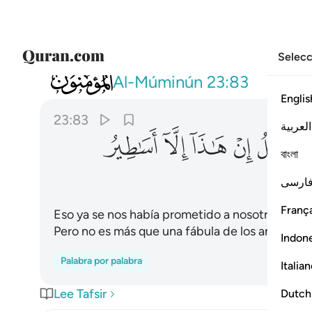
Selecc
023
لقد وعدنا نحن واباونا هاذا من قبل ان هاذا الا
Al-Múminún
23:83
Englis
23:83
العربية
ﲙ
ﲚ
ﲛ
ﲜ
ﲝ
ﲞ
বাংলা
ارسی
França
Eso ya se nos había prometido a nosotros y a 
Pero no es más que una fábula de los antiguos”
Indon
Palabra por palabra
Italia
Lee Tafsir
Dutch