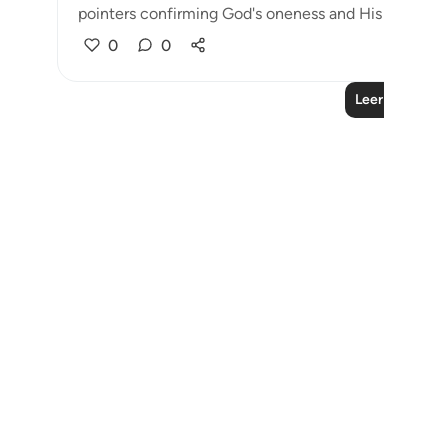
pointers confirming God's oneness and His being t...
0
0
Leer más lecc
Notes
placeholders
close