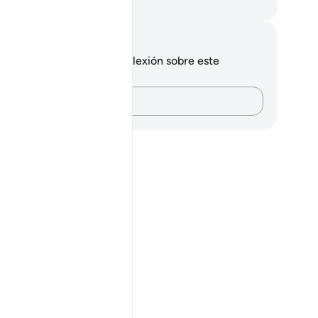
eikh Isa Garcia
tas y reflexiones
 tienes ninguna nota ni reflexión sobre este
sículo.
Plasma tus pensamientos…