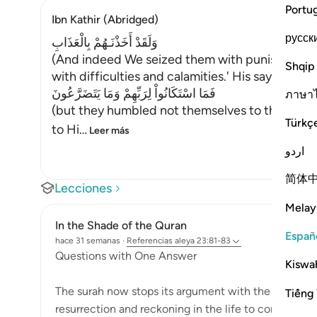
Portu
Ibn Kathir (Abridged)
русск
وَلَقَدْ أَخَذْنَـهُمْ بِالْعَذَابِ
(And indeed We seized them with punishment,)
Shqip
with difficulties and calamities.' His saying:
فَمَا اسْتَكَانُواْ لِرَبِّهِمْ وَمَا يَتَضَرَّعُونَ
ภาษา
(but they humbled not themselves to their Lord
Türkç
to Hi
…
Leer más
اردو
简体
Lecciones
Melay
In the Shade of the Quran
Españ
hace 31 semanas
·
Referencias
aleya 23:81-83
Questions with One Answer
Kiswah
The surah now stops its argument with the unbelieve
Tiếng 
resurrection and reckoning in the life to come. This 