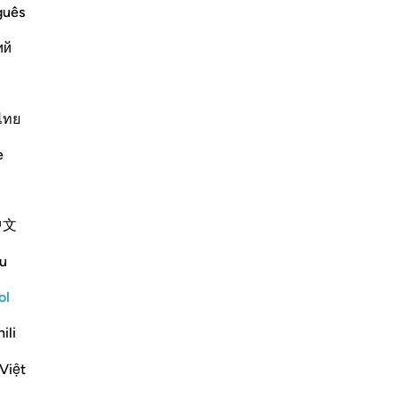
-
Sh
guês
ий
No
 means, `We tried and tested them
No
ver
ไทย
, nor did they invoke with submission
e
Más Tafsires
中文
u
ol
ili
rs, and reports their claims about
Việt
discussion follows a long list of signs and