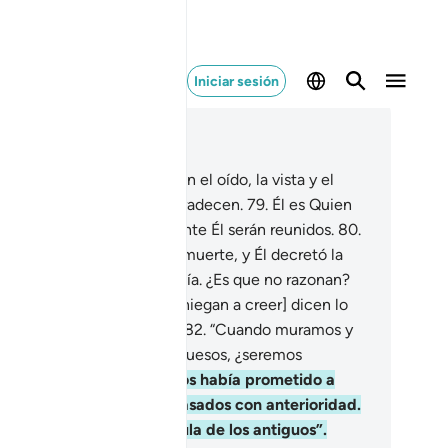
Iniciar sesión
er en contexto
ítulo 23, Página 347, Juz 18
.
Él es Quien los agració con el oído, la vista y el
telecto, pero poco se lo agradecen.
79
.
Él es Quien
 diseminó por la Tierra, y ante Él serán reunidos.
80
.
es Quien da la vida y da la muerte, y Él decretó la
ernancia de la noche y el día. ¿Es que no razonan?
.
Sin embargo, [los que se niegan a creer] dicen lo
smo que sus antecesores:
82
.
“Cuando muramos y
s convirtamos en polvo y huesos, ¿seremos
sucitados?
83
.
Eso ya se nos había prometido a
sotros y a nuestros antepasados con anterioridad.
ro no es más que una fábula de los antiguos”.