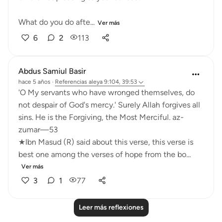
What do you do afte...
Ver más
6
2
113
Abdus Samiul Basir
hace 5 años
·
Referencias
aleya 9:104, 39:53
'O My servants who have wronged themselves, do
not despair of God's mercy.' Surely Allah forgives all
sins. He is the Forgiving, the Most Merciful. az-
zumar—53
★Ibn Masud (R) said about this verse, this verse is
best one among the verses of hope from the bo...
Ver más
3
1
77
Leer más reflexiones