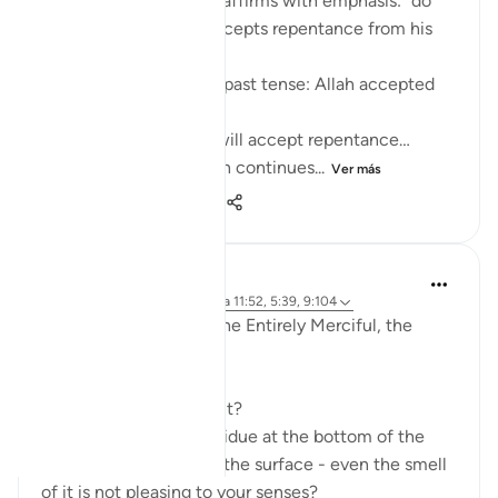
In present tense, Allah affirms with emphasis: “do
they not know Allah accepts repentance from his
servants…”
It might’ve easily been past tense: Allah accepted
repentance...
Or future tense: Allah will accept repentance…
It is present tense: Allah continues...
Ver más
11
1
66
Dr Maryam Fayyaz
hace 2 años
·
Referencias
aleya 11:52, 5:39, 9:104
In the name of Allah , the Entirely Merciful, the
Especially Merciful.
Ever got your food burnt?
Ever seen the black residue at the bottom of the
pan sticking so hard to the surface - even the smell
of it is not pleasing to your senses?