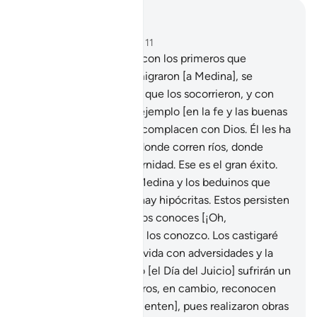
Leer en contexto
Capítulo 9, Página 203, Juz 11
100
.
Dios se complace con los primeros que
aceptaron el Islam y emigraron [a Medina], se
complace con aquellos que los socorrieron, y con
todos los que sigan su ejemplo [en la fe y las buenas
obras], y todos ellos se complacen con Dios. Él les ha
reservado jardines por donde corren ríos, donde
morarán por toda la eternidad. Ese es el gran éxito.
101
.
Entre la gente de Medina y los beduinos que
habitan a su alrededor hay hipócritas. Estos persisten
en la hipocresía, tú no los conoces [¡Oh,
Mujámmad!], pero Yo sí los conozco. Los castigaré
dos veces [una en esta vida con adversidades y la
otra en la tumba], luego [el Día del Juicio] sufrirán un
terrible castigo.
102
.
Otros, en cambio, reconocen
sus pecados [y se arrepienten], pues realizaron obras