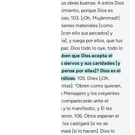
malas que empañaron sus obras buenas. A estos Dios
les aceptará su arrepentimiento, porque Dios es
Absolvedor, Misericordioso.
103
.
[¡Oh, Mujámmad!]
Toma una parte de sus bienes materiales [como
zakat] para expurgarles [con ello sus pecados] y
purificarlos [de la avaricia], y ruega por ellos, que tus
súplicas les transmiten paz. Dios todo lo oye, todo lo
sabe.
104
.
¿Acaso no saben que Dios acepta el
arrepentimiento de Sus siervos y sus caridades [y
les multiplica su recompensa por ellas]? Dios es el
Indulgente, el Misericordioso.
105
.
Diles [¡Oh,
Mujámmad!, a los hipócritas]: “Obren como quieran,
pero sepan que Dios, Su Mensajero y los creyentes
verán sus obras”. Luego comparecerán ante el
Conocedor de lo oculto y lo manifiesto, y Él les
informará lo que cometieron.
106
.
Otros esperan el
designio de Dios, Quien los castigará [si no se
arrepienten] o los perdonará [si lo hacen]. Dios lo