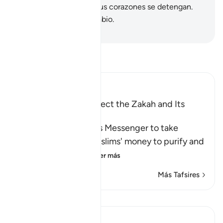
incrédulos] hasta que sus corazones se detengan.
Dios lo sabe todo, es Sabio.
-
Sheikh Isa Garcia
Lee Tafsir
Ibn Kathir (Abridged)
The Command to collect the Zakah and Its
Benefits
Allah commanded His Messenger to take
Sadaqah from the Muslims' money to purify and
sanctify them wit
…
Leer más
Más Tafsires
Lecciones
J Yousef