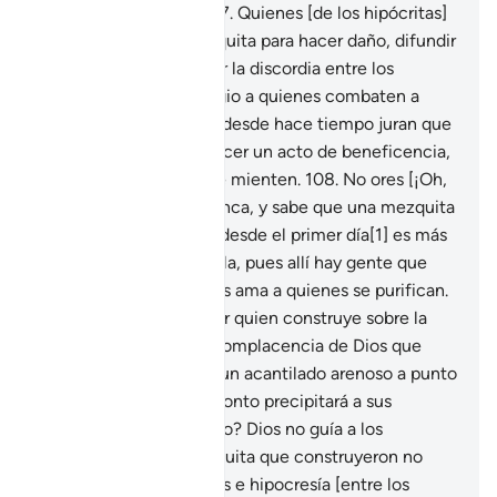
sabe todo, es Sabio.
107
.
Quienes [de los hipócritas]
construyeron una mezquita para hacer daño, difundir
la incredulidad, sembrar la discordia entre los
creyentes[1] y dar refugio a quienes combaten a
Dios y a Su Mensajero, desde hace tiempo juran que
la construyeron para hacer un acto de beneficencia,
pero Dios atestigua que mienten.
108
.
No ores [¡Oh,
Mujámmad!] en ella nunca, y sabe que una mezquita
construida con piedad desde el primer día[1] es más
digna de que ores en ella, pues allí hay gente que
desea purificarse, y Dios ama a quienes se purifican.
109
.
¿Acaso no es mejor quien construye sobre la
base de la piedad y la complacencia de Dios que
quien construye sobre un acantilado arenoso a punto
de desplomarse, que pronto precipitará a sus
constructores al Infierno? Dios no guía a los
opresores.
110
.
La mezquita que construyeron no
dejará de sembrar dudas e hipocresía [entre los