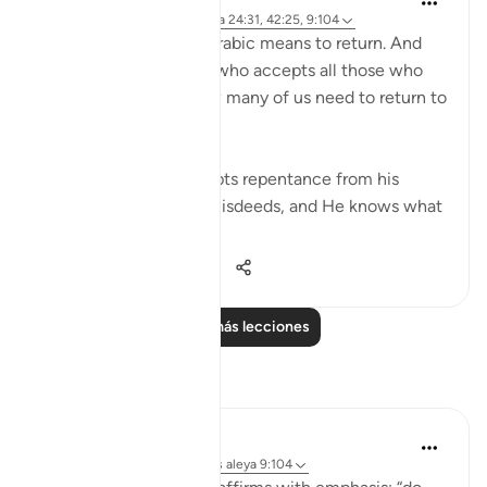
hace 4 años
·
Referencias
aleya 24:31, 42:25, 9:104
At-Tawwab. Taaba in Arabic means to return. And
at-Tawwab is the One who accepts all those who
return to Him. And how many of us need to return to
Him?
'And it is He who accepts repentance from his
servants and pardons misdeeds, and He knows what
you do.' [Qu...
Ver más
25
1
675
Leer más lecciones
Reflexiones
Huda Khwaja
hace 36 semanas
·
Referencias
aleya 9:104