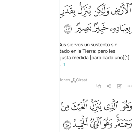
ﲟ
ﲠ
ﲡ
ﲢ
ﲣ
ﲤﲥ
ﲦ
ﲧ
ﲨ
ﲩ
ﲪ
Si Dios les hubiera dado a Sus siervos un sustento sin
límites, se habrían extralimitado en la Tierra; pero les
concede [el sustento] en la justa medida [para cada uno][1].
Él lo sabe todo y lo ve todo.
1
Tafsires
Lecciones
Reflexiones.
Qiraat
42:28
ﲫ
ﲬ
ﲭ
ﲮ
ﲯ
ﲰ
ﲱ
ﲲ
ﲳ
هو الذي ينزل الغيث من بعد ما قنطوا وينشر رحمته وهو الولي الحميد ٢٨
َهُوَ ٱلَّذِى يُنَزِّلُ ٱلْغَيْثَ مِنۢ بَعْدِ مَا قَنَطُوا۟ وَيَنشُرُ رَحْمَتَهُۥ ۚ وَهُوَ
ﲴﲵ
ﲶ
ﲷ
ﲸ
ﲹ