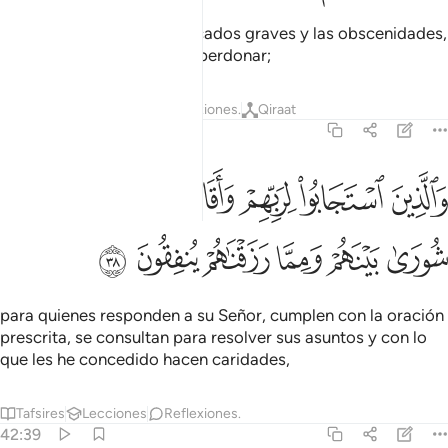
para quienes evitan los pecados graves y las obscenidades,
y cuando se enojan saben perdonar;
Tafsires
Lecciones
Reflexiones.
Qiraat
42:38
ﲉ
ﲊ
ﲋ
ﲌ
ﲍ
ﲎ
الذين استجابوا لربهم واقاموا الصلاة وامرهم شورى بينهم ومما رزقناهم 
َٱلَّذِينَ ٱسْتَجَابُوا۟ لِرَبِّهِمْ وَأَقَامُوا۟ ٱلصَّلَوٰةَ وَأَمْرُهُمْ شُورَىٰ بَيْنَهُمْ وَمِمَّا ر
ﲏ
ﲐ
ﲑ
ﲒ
ﲓ
ﲔ
para quienes responden a su Señor, cumplen con la oración
prescrita, se consultan para resolver sus asuntos y con lo
que les he concedido hacen caridades,
Tafsires
Lecciones
Reflexiones.
42:39