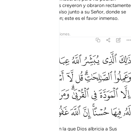
evitarlo. En cambio, quienes creyeron y obraron rectamente
estarán en jardines del Paraíso junto a su Señor, donde se
les concederá lo que deseen; este es el favor inmenso.
Tafsires
Lecciones
Reflexiones.
42:23
ﱁ
ﱂ
ﱃ
ﱄ
ﱅ
ﱆ
ﱇ
الك الذي يبشر الله عباده الذين امنوا وعملوا الصالحات قل لا اسالكم ع
َٰلِكَ ٱلَّذِى يُبَشِّرُ ٱللَّهُ عِبَادَهُ ٱلَّذِينَ ءَامَنُوا۟ وَعَمِلُوا۟ ٱلصَّـٰلِحَـٰتِ ۗ قُل لَّ
ﱈ
ﱉﱊ
ﱋ
ﱌ
ﱍ
ﱎ
ﱏ
ﱐ
ﱑ
ﱒ
ﱓﱔ
ﱕ
ﱖ
ﱗ
ﱘ
ﱙ
ﱚ
ﱛﱜ
ﱝ
ﱞ
ﱟ
ﱠ
ﱡ
Esta [es la recompensa] con la que Dios albricia a Sus