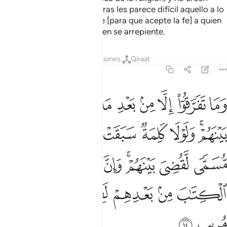
divisiones. Pero a los idólatras les parece difícil aquello a lo
que tú los invitas. Dios elige [para que acepte la fe] a quien
quiere, y guía hacia Él a quien se arrepiente.
Tafsires
Lecciones
Reflexiones.
Qiraat
42:14
ﲓ
ﲔ
ﲕ
ﲖ
ﲗ
ﲘ
ﲙ
ﲚ
ﲛ
ما تفرقوا الا من بعد ما جاءهم العلم بغيا بينهم ولولا كلمة سبقت من
َمَا تَفَرَّقُوٓا۟ إِلَّا مِنۢ بَعْدِ مَا جَآءَهُمُ ٱلْعِلْمُ بَغْيًۢا بَيْنَهُمْ ۚ وَلَوْلَا كَ
ﲜﲝ
ﲞ
ﲟ
ﲠ
ﲡ
ﲢ
ﲣ
ﲤ
ﲥ
ﲦ
ﲧﲨ
ﲩ
ﲪ
ﲫ
ﲬ
ﲭ
ﲮ
ﲯ
ﲰ
ﲱ
ﲲ
ﲳ