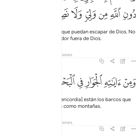
ﳠ
ﳡ
ﳢ
ﳣ
ﳤ
ﳥ
ﳦ
No hay lugar en la Tierra al que puedan escapar de Dios. No
tienen protector ni socorredor fuera de Dios.
Tafsires
Lecciones
Reflexiones.
42:32
ﱁ
ﱂ
ﱃ
ﱄ
من اياته الجوار في البحر كالاعلام ٣٢
ﱅ
ﱆ
ﱇ
َمِنْ ءَايَـٰتِهِ ٱلْجَوَارِ فِى ٱلْبَحْرِ كَٱلْأَعْلَـٰمِ ٣٢
Entre los signos [de Su misericordia] están los barcos que
navegan en el mar, grandes como montañas.
Tafsires
Lecciones
Reflexiones.
42:33