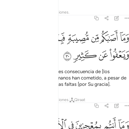
Tafsires
Lecciones
Reflexiones.
42:30
ﳌ
ﳍ
ﳎ
ﳏ
ﳐ
ﳑ
ما اصابكم من مصيبة فبما كسبت ايديكم ويعفو عن كثير ٣٠
ﳒ
َمَآ أَصَـٰبَكُم مِّن مُّصِيبَةٍۢ فَبِمَا كَسَبَتْ أَيْدِيكُمْ وَيَعْفُوا۟ عَن كَثِيرٍۢ ٣٠
ﳓ
ﳔ
ﳕ
ﳖ
Si los aflige una desgracia, es consecuencia de [los
pecados] que sus propias manos han cometido, a pesar de
que Dios les perdona muchas faltas [por Su gracia].
Tafsires
Lecciones
Reflexiones.
Qiraat
42:31
ﳗ
ﳘ
ﳙ
ﳚ
ﳛﳜ
ﳝ
ﳞ
ما انتم بمعجزين في الارض وما لكم من دون الله من ولي ولا نصير ٣١
ﳟ
َمَآ أَنتُم بِمُعْجِزِينَ فِى ٱلْأَرْضِ ۖ وَمَا لَكُم مِّن دُونِ ٱللَّهِ مِن وَلِىٍّۢ وَلَا