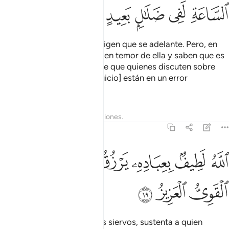
ﱵ
ﱶ
ﱷ
ﱸ
ﱹ
Quienes no creen en ella exigen que se adelante. Pero, en
cambio, los creyentes sienten temor de ella y saben que es
una verdad. ¿No es evidente que quienes discuten sobre
cuándo será la Hora [del Juicio] están en un error
profundo?
Tafsires
Lecciones
Reflexiones.
42:19
ﱺ
ﱻ
ﱼ
ﱽ
ﱾ
لله لطيف بعباده يرزق من يشاء وهو القوي العزيز ١٩
ﱿﲀ
ﲁ
للَّهُ لَطِيفٌۢ بِعِبَادِهِۦ يَرْزُقُ مَن يَشَآءُ ۖ وَهُوَ ٱلْقَوِىُّ ٱلْعَزِيزُ ١٩
ﲂ
ﲃ
ﲄ
Dios es Bondadoso con Sus siervos, sustenta a quien