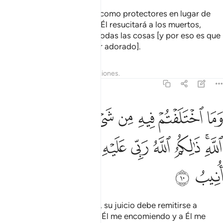
¿Acaso toman a los ídolos como protectores en lugar de
Dios? Dios es el Protector, Él resucitará a los muertos,
porque tiene poder sobre todas las cosas [y por eso es que
solo Él es Quien merece ser adorado].
Tafsires
Lecciones
Reflexiones.
42:10
ﲾ
ﲿ
ﳀ
ﳁ
ﳂ
ﳃ
ﳄ
ما اختلفتم فيه من شيء فحكمه الى الله ذالكم الله ربي عليه توكلت والي
َمَا ٱخْتَلَفْتُمْ فِيهِ مِن شَىْءٍۢ فَحُكْمُهُۥٓ إِلَى ٱللَّهِ ۚ ذَٰلِكُمُ ٱللَّهُ رَبِّى عَلَيْهِ تَوَكَّلْتُ و
ﳅﳆ
ﳇ
ﳈ
ﳉ
ﳊ
ﳋ
ﳌ
ﳍ
ﳎ
En aquello en que disputen, su juicio debe remitirse a
Dios[1]. Dios es mi Señor, a Él me encomiendo y a Él me