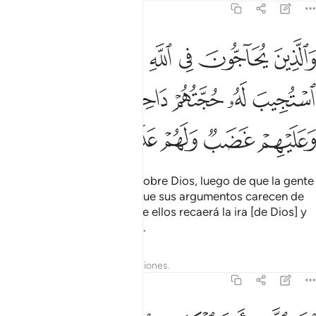
42:16
ﱁ
ﱂ
ﱃ
ﱄ
ﱅ
ﱆ
ﱇ
الذين يحاجون في الله من بعد ما استجيب له حجتهم داحضة عند ربهم 
َٱلَّذِينَ يُحَآجُّونَ فِى ٱللَّهِ مِنۢ بَعْدِ مَا ٱسْتُجِيبَ لَهُۥ حُجَّتُهُمْ دَاحِضَةٌ عِندَ ر
ﱈ
ﱉ
ﱊ
ﱋ
ﱌ
ﱍ
ﱎ
ﱏ
ﱐ
ﱑ
ﱒ
ﱓ
Aquellos que argumentan sobre Dios, luego de que la gente
creyó [en el Islam], sepan que sus argumentos carecen de
validez ante su Señor. Sobre ellos recaerá la ira [de Dios] y
recibirán un castigo severo.
Tafsires
Lecciones
Reflexiones.
42:17
لله الذي انزل الكتاب بالحق والميزان وما يدريك لعل الساعة قريب ١٧