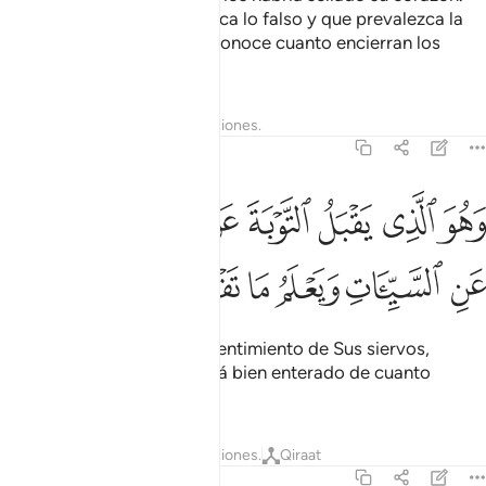
Dios hace que se desvanezca lo falso y que prevalezca la
Verdad por Su palabra. Él conoce cuanto encierran los
pechos.
Tafsires
Lecciones
Reflexiones.
42:25
ﱼ
ﱽ
ﱾ
ﱿ
ﲀ
ﲁ
ﲂ
هو الذي يقبل التوبة عن عباده ويعفو عن السييات ويعلم ما تفعلون ٢٥
َهُوَ ٱلَّذِى يَقْبَلُ ٱلتَّوْبَةَ عَنْ عِبَادِهِۦ وَيَعْفُوا۟ عَنِ ٱلسَّيِّـَٔاتِ وَيَعْلَمُ مَا تَفْعَلُ
ﲃ
ﲄ
ﲅ
ﲆ
ﲇ
ﲈ
Él es Quien acepta el arrepentimiento de Sus siervos,
perdona sus pecados y está bien enterado de cuanto
hacen.
Tafsires
Lecciones
Reflexiones.
Qiraat
42:26