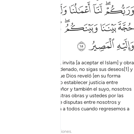
ﳍﳎ
ﳏ
ﳐ
ﳑ
ﳒﳓ
ﳔ
ﳕ
ﳖ
ﳗﳘ
ﳙ
ﳚ
ﳛﳜ
ﳝ
ﳞ
ﳟ
Por esto [¡Oh, Mujámmad!], invita [a aceptar el Islam] y obra
rectamente como te fue ordenado, no sigas sus deseos[1] y
diles: “Creo en los Libros que Dios reveló [en su forma
original], y me fue ordenado establecer justicia entre
ustedes. Dios es nuestro Señor y también el suyo, nosotros
seremos juzgados por nuestras obras y ustedes por las
suyas. No hay necesidad de disputas entre nosotros y
ustedes[2]. Dios nos reunirá a todos cuando regresemos a
Él para ser juzgados”.
1
Tafsires
Lecciones
Reflexiones.