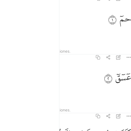
م ١
ﱁ
ﱂ
مٓ ١
Ha’. Mim.
Tafsires
Lecciones
Reflexiones.
42:2
سق ٢
ﱃ
ﱄ
ٓسٓقٓ ٢
‘Ain. Sin. Qaf.
Tafsires
Lecciones
Reflexiones.
42:3
ذالك يوحي اليك والى الذين من قبلك الله العزيز الحكيم ٣