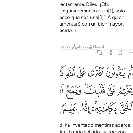
siervos que creen y obran rectamente. Diles [¡Oh,
Mujámmad!]: “No les pido ninguna remuneración[1], solo
que me amen por el parentesco que nos une[2]”. A quien
realice una buena obra le aumentaré con un bien mayor.
Dios es Absolvedor, Agradecido.
1
Tafsires
Lecciones
Reflexiones.
Qiraat
Hadith
42:24
ﱢ
ﱣ
ﱤ
ﱥ
ﱦ
ﱧﱨ
ﱩ
ﱪ
ﱫ
م يقولون افترى على الله كذبا فان يشا الله يختم على قلبك ويمح الله ال
َمْ يَقُولُونَ ٱفْتَرَىٰ عَلَى ٱللَّهِ كَذِبًۭا ۖ فَإِن يَشَإِ ٱللَّهُ يَخْتِمْ عَ
ﱬ
ﱭ
ﱮﱯ
ﱰ
ﱱ
ﱲ
ﱳ
ﱴ
ﱵﱶ
ﱷ
ﱸ
ﱹ
ﱺ
ﱻ
Algunos dicen: “[Mujámmad] ha inventado mentiras acerca
de Dios”, pero si fuera así Dios habría sellado su corazón.