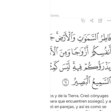
vuelvo arrepentido.
1
Tafsires
Lecciones
Reflexiones.
42:11
ﱁ
ﱂ
ﱃﱄ
ﱅ
ﱆ
ﱇ
اطر السماوات والارض جعل لكم من انفسكم ازواجا ومن الانعام ازواجا
َاطِرُ ٱلسَّمَـٰوَٰتِ وَٱلْأَرْضِ ۚ جَعَلَ لَكُم مِّنْ أَنفُسِكُمْ أَزْوَٰجًۭا وَم
ﱈ
ﱉ
ﱊ
ﱋ
ﱌ
ﱍ
ﱎﱏ
ﱐ
ﱑ
ﱒﱓ
ﱔ
ﱕ
ﱖ
ﱗ
Es el Originador de los cielos y de la Tierra. Creó cónyuges
de entre ustedes mismos [para que encuentren sosiego], y a
los rebaños también los creó en parejas, y así es como se