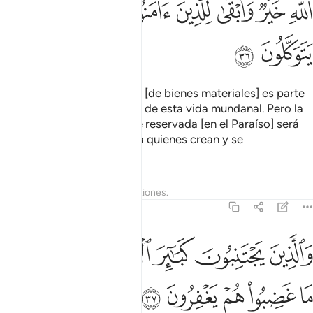
ﱵ
ﱶ
ﱷ
ﱸ
ﱹ
ﱺ
ﱻ
ﱼ
ﱽ
Lo que se les ha concedido [de bienes materiales] es parte
de los placeres transitorios de esta vida mundanal. Pero la
recompensa que Dios tiene reservada [en el Paraíso] será
mejor y más duradera, para quienes crean y se
encomienden a su Señor,
Tafsires
Lecciones
Reflexiones.
42:37
ﱾ
ﱿ
ﲀ
ﲁ
ﲂ
الذين يجتنبون كباير الاثم والفواحش واذا ما غضبوا هم يغفرون ٣٧
ﲃ
َٱلَّذِينَ يَجْتَنِبُونَ كَبَـٰٓئِرَ ٱلْإِثْمِ وَٱلْفَوَٰحِشَ وَإِذَا مَا غَضِبُوا۟ هُمْ يَغْفِرُونَ ٣٧
ﲄ
ﲅ
ﲆ
ﲇ
ﲈ