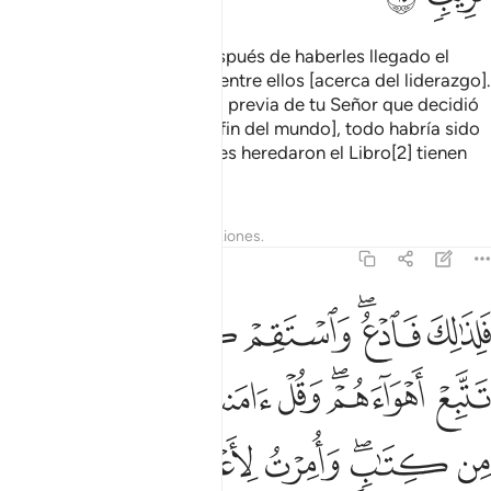
No se dividieron[1] sino después de haberles llegado el
conocimiento, por codicia entre ellos [acerca del liderazgo].
Si no fuese por una palabra previa de tu Señor que decidió
un plazo prefijado [para el fin del mundo], todo habría sido
decidido entre ellos. Quienes heredaron el Libro[2] tienen
dudas.
1
Tafsires
Lecciones
Reflexiones.
42:15
ﲴ
ﲵﲶ
ﲷ
ﲸ
ﲹﲺ
ﲻ
لذالك فادع واستقم كما امرت ولا تتبع اهواءهم وقل امنت بما انزل الله من
َلِذَٰلِكَ فَٱدْعُ ۖ وَٱسْتَقِمْ كَمَآ أُمِرْتَ ۖ وَلَا تَتَّبِعْ أَهْوَآءَهُمْ ۖ وَقُلْ 
ﲼ
ﲽﲾ
ﲿ
ﳀ
ﳁ
ﳂ
ﳃ
ﳄ
ﳅﳆ
ﳇ
ﳈ
ﳉﳊ
ﳋ
ﳌ