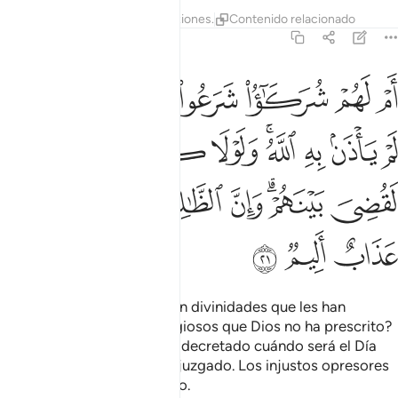
Tafsires
Lecciones
Reflexiones.
Contenido relacionado
42:21
ﲝ
ﲞ
ﲟ
ﲠ
ﲡ
ﲢ
ﲣ
ﲤ
م لهم شركاء شرعوا لهم من الدين ما لم ياذن به الله ولولا كلمة الفصل
َمْ لَهُمْ شُرَكَـٰٓؤُا۟ شَرَعُوا۟ لَهُم مِّنَ ٱلدِّينِ مَا لَمْ يَأْذَنۢ بِهِ ٱللَّهُ ۚ وَلَوْلَا كَ
ﲥ
ﲦ
ﲧ
ﲨﲩ
ﲪ
ﲫ
ﲬ
ﲭ
ﲮﲯ
ﲰ
ﲱ
ﲲ
ﲳ
ﲴ
ﲵ
¿Acaso [los idólatras] tienen divinidades que les han
establecido preceptos religiosos que Dios no ha prescrito?
Si no fuese porque Dios ha decretado cuándo será el Día
del Juicio, ya se los habría juzgado. Los injustos opresores
sufrirán un castigo doloroso.