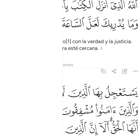
ﱔ
ﱕ
ﱖ
ﱗ
ﱘ
ﱙﱚ
للَّهُ ٱلَّذِىٓ أَنزَلَ ٱلْكِتَـٰبَ بِٱلْحَقِّ وَٱلْمِيزَانَ ۗ وَمَا يُدْرِيكَ لَعَلَّ ٱلسَّاعَةَ ق
ﱛ
ﱜ
ﱝ
ﱞ
ﱟ
ﱠ
Dios es Quien reveló el Libro[1] con la verdad y la justicia.
¿Y quién sabe? Quizá la Hora esté cercana.
1
Tafsires
Lecciones
Reflexiones.
42:18
ﱡ
ﱢ
ﱣ
ﱤ
ﱥ
ﱦﱧ
ستعجل بها الذين لا يومنون بها والذين امنوا مشفقون منها ويعلمون انها 
َسْتَعْجِلُ بِهَا ٱلَّذِينَ لَا يُؤْمِنُونَ بِهَا ۖ وَٱلَّذِينَ ءَامَنُوا۟ مُشْفِقُونَ مِنْهَا وَيَعْلَ
ﱨ
ﱩ
ﱪ
ﱫ
ﱬ
ﱭ
ﱮﱯ
ﱰ
ﱱ
ﱲ
ﱳ
ﱴ