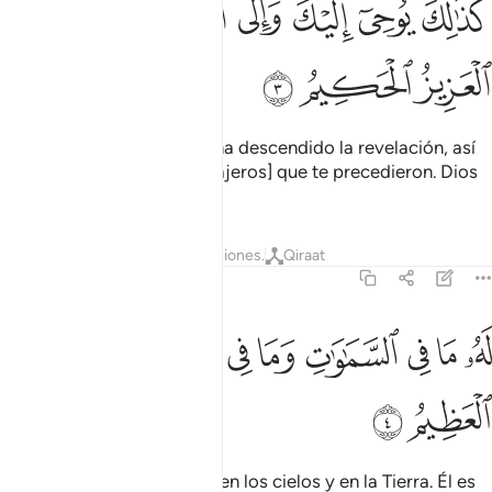
ﱅ
ﱆ
ﱇ
ﱈ
ﱉ
ﱊ
ﱋ
ﱌ
َذَٰلِكَ يُوحِىٓ إِلَيْكَ وَإِلَى ٱلَّذِينَ مِن قَبْلِكَ ٱللَّهُ ٱلْعَزِيزُ ٱلْحَكِيم
ﱍ
ﱎ
ﱏ
[¡Oh, Mujámmad!] Dios te ha descendido la revelación, así
como también a los [Mensajeros] que te precedieron. Dios
es el Poderoso, el Sabio.
Tafsires
Lecciones
Reflexiones.
Qiraat
42:4
ﱐ
ﱑ
ﱒ
ﱓ
ﱔ
ﱕ
ﱖﱗ
ه ما في السماوات وما في الارض وهو العلي العظيم ٤
ﱘ
ﱙ
َهُۥ مَا فِى ٱلسَّمَـٰوَٰتِ وَمَا فِى ٱلْأَرْضِ ۖ وَهُوَ ٱلْعَلِىُّ ٱلْعَظِيمُ ٤
ﱚ
ﱛ
A Él pertenece cuanto hay en los cielos y en la Tierra. Él es