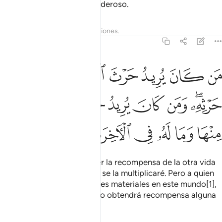
quiere. Él es el Fuerte, el Poderoso.
Tafsires
Lecciones
Reflexiones.
42:20
ﲅ
ﲆ
ﲇ
ﲈ
ﲉ
ﲊ
ﲋ
ﲌ
ن كان يريد حرث الاخرة نزد له في حرثه ومن كان يريد حرث الدنيا نوته 
َن كَانَ يُرِيدُ حَرْثَ ٱلْـَٔاخِرَةِ نَزِدْ لَهُۥ فِى حَرْثِهِۦ ۖ وَمَن كَانَ يُرِيدُ حَرْثَ ٱلدُّنْيَا
ﲍﲎ
ﲏ
ﲐ
ﲑ
ﲒ
ﲓ
ﲔ
ﲕ
ﲖ
ﲗ
ﲘ
ﲙ
ﲚ
ﲛ
ﲜ
A aquel que busque obtener la recompensa de la otra vida
[a través de obras buenas], se la multiplicaré. Pero a quien
solo pretenda obtener bienes materiales en este mundo[1],
se los concederé[2], pero no obtendrá recompensa alguna
en la otra vida.
1