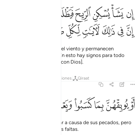
ﱈ
ﱉ
ﱊ
ﱋ
ﱌ
ﱍ
ﱎ
ﱏﱐ
ن يشا يسكن الريح فيظللن رواكد على ظهره ان في ذالك لايات لكل صبا
ِن يَشَأْ يُسْكِنِ ٱلرِّيحَ فَيَظْلَلْنَ رَوَاكِدَ عَلَىٰ ظَهْرِهِۦٓ ۚ إِنَّ فِى ذَٰلِكَ لَـَٔايَـٰت
ﱑ
ﱒ
ﱓ
ﱔ
ﱕ
ﱖ
ﱗ
ﱘ
Pero cuando quiere, calma el viento y permanecen
inmóviles en la superficie. En esto hay signos para todo
perseverante, agradecido [con Dios].
Tafsires
Lecciones
Reflexiones.
Qiraat
42:34
ﱙ
ﱚ
ﱛ
ﱜ
و يوبقهن بما كسبوا ويعف عن كثير ٣٤
ﱝ
ﱞ
ﱟ
ﱠ
َوْ يُوبِقْهُنَّ بِمَا كَسَبُوا۟ وَيَعْفُ عَن كَثِيرٍۢ ٣٤
O podría hacerlos naufragar a causa de sus pecados, pero
Dios perdona muchas de las faltas.