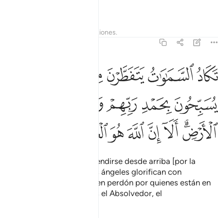
el Sublime, el Grandioso.
Tafsires
Lecciones
Reflexiones.
42:5
ﱜ
ﱝ
ﱞ
ﱟ
ﱠﱡ
ﱢ
كاد السماوات يتفطرن من فوقهن والملايكة يسبحون بحمد ربهم ويستغفرو
َكَادُ ٱلسَّمَـٰوَٰتُ يَتَفَطَّرْنَ مِن فَوْقِهِنَّ ۚ وَٱلْمَلَـٰٓئِكَةُ يُسَبِّحُونَ بِح
ﱣ
ﱤ
ﱥ
ﱦ
ﱧ
ﱨ
ﱩﱪ
ﱫ
ﱬ
ﱭ
ﱮ
ﱯ
ﱰ
ﱱ
Los cielos están casi por hendirse desde arriba [por la
grandiosidad de Dios] y los ángeles glorifican con
alabanzas a su Señor y piden perdón por quienes están en
la Tierra. ¿Acaso no es Dios el Absolvedor, el
Misericordioso?