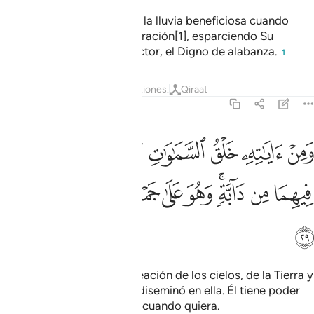
Él es Quien hizo descender la lluvia beneficiosa cuando
habían caído en la desesperación[1], esparciendo Su
misericordia. Él es el Protector, el Digno de alabanza.
1
Tafsires
Lecciones
Reflexiones.
Qiraat
42:29
ﲺ
ﲻ
ﲼ
ﲽ
ﲾ
ﲿ
ﳀ
من اياته خلق السماوات والارض وما بث فيهما من دابة وهو على جمعهم ا
َمِنْ ءَايَـٰتِهِۦ خَلْقُ ٱلسَّمَـٰوَٰتِ وَٱلْأَرْضِ وَمَا بَثَّ فِيهِمَا مِن دَآبَّةٍۢ ۚ وَهُوَ عَل
ﳁ
ﳂ
ﳃﳄ
ﳅ
ﳆ
ﳇ
ﳈ
ﳉ
ﳊ
ﳋ
Entre Sus signos está la creación de los cielos, de la Tierra y
de todas las criaturas que diseminó en ella. Él tiene poder
para congregarlos a todos cuando quiera.