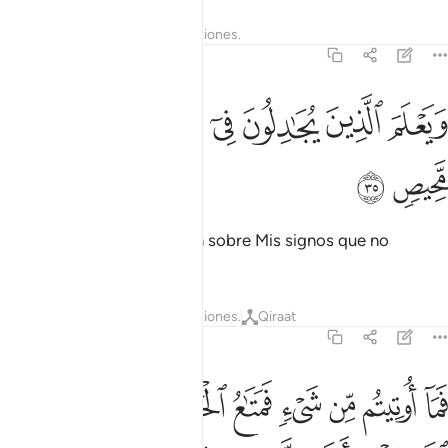
Tafsires
Lecciones
Reflexiones.
42:35
ﱡ
ﱢ
ﱣ
ﱤ
ﱥ
يعلم الذين يجادلون في اياتنا ما لهم من محيص ٣٥
ﱦ
ﱧ
ﱨ
َيَعْلَمَ ٱلَّذِينَ يُجَـٰدِلُونَ فِىٓ ءَايَـٰتِنَا مَا لَهُم مِّن مَّحِيصٍۢ ٣٥
ﱩ
ﱪ
Ya sabrán quienes disputan sobre Mis signos que no
tendrán escapatoria[1].
1
Tafsires
Lecciones
Reflexiones.
Qiraat
42:36
ﱫ
ﱬ
ﱭ
ﱮ
ﱯ
ﱰ
ﱱﱲ
ﱳ
ﱴ
ما اوتيتم من شيء فمتاع الحياة الدنيا وما عند الله خير وابقى للذين امنو
َمَآ أُوتِيتُم مِّن شَىْءٍۢ فَمَتَـٰعُ ٱلْحَيَوٰةِ ٱلدُّنْيَا ۖ وَمَا عِندَ ٱللَّهِ خَيْرٌۭ وَأَبْقَىٰ ل