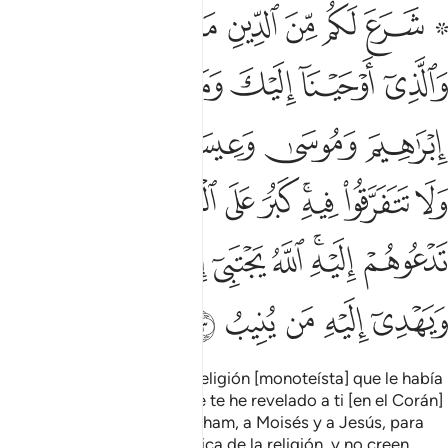
ﱨ ﱩ
ﱪ
ﱫ
ﱬ
ﱭ
ﱮ
ﱯ
ﱰ
رع لكم من الدين ما وصى به نوحا والذي اوحينا اليك وما وصينا به ابرا
َرَعَ لَكُم مِّنَ ٱلدِّينِ مَا وَصَّىٰ بِهِۦ نُوحًۭا وَٱلَّذِىٓ أَوْحَيْنَآ إِلَيْكَ وَمَا وَصَّيْنَا بِهِۦٓ
ﱱ
ﱲ
ﱳ
ﱴ
ﱵ
ﱶ
ﱷ
ﱸ
ﱹﱺ
ﱻ
ﱼ
ﱽ
ﱾ
ﱿ
ﲀﲁ
ﲂ
ﲃ
ﲄ
ﲅ
ﲆ
ﲇﲈ
ﲉ
ﲊ
ﲋ
ﲌ
ﲍ
ﲎ
ﲏ
ﲐ
ﲑ
ﲒ
Les he legislado la misma religión [monoteísta] que le había
encomendado a Noé, y que te he revelado a ti [en el Corán]
y que le encomendé a Abraham, a Moisés y a Jesús, para
que sean firmes en la práctica de la religión, y no creen