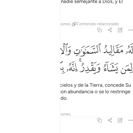
multiplican. No hay nada ni nadie semejante a Dios, y Él
todo lo oye, todo lo ve.
Tafsires
Lecciones
Reflexiones.
Contenido relacionado
42:12
ﱘ
ﱙ
ﱚ
ﱛﱜ
ﱝ
ﱞ
ه مقاليد السماوات والارض يبسط الرزق لمن يشاء ويقدر انه بكل شيء ع
َهُۥ مَقَالِيدُ ٱلسَّمَـٰوَٰتِ وَٱلْأَرْضِ ۖ يَبْسُطُ ٱلرِّزْقَ لِمَن يَشَآءُ وَيَقْدِرُ ۚ إِنَّهُ
ﱟ
ﱠ
ﱡﱢ
ﱣ
ﱤ
ﱥ
ﱦ
ﱧ
Suyas son las llaves de los cielos y de la Tierra, concede Su
sustento a quien Él quiere con abundancia o se lo restringe
a quien quiere. Él lo sabe todo.
Tafsires
Lecciones
Reflexiones.
42:13