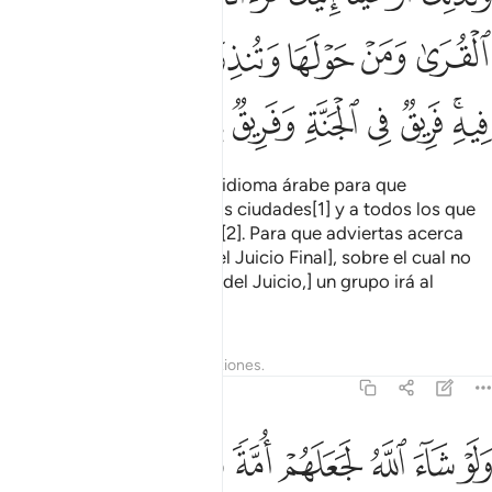
ﲆ
ﲇ
ﲈ
ﲉ
ﲊ
ﲋ
ﲌ
ﲍ
ﲎﲏ
ﲐ
ﲑ
ﲒ
ﲓ
ﲔ
ﲕ
ﲖ
Te he revelado el Corán en idioma árabe para que
amonestes a la madre de las ciudades[1] y a todos los que
habitan en sus alrededores[2]. Para que adviertas acerca
del día de la reunión [para el Juicio Final], sobre el cual no
existe duda alguna. [Luego del Juicio,] un grupo irá al
Paraíso y otro al Infierno.
1
Tafsires
Lecciones
Reflexiones.
42:8
ﲗ
ﲘ
ﲙ
ﲚ
ﲛ
ﲜ
ﲝ
ﲞ
لو شاء الله لجعلهم امة واحدة ولاكن يدخل من يشاء في رحمته والظالم
َلَوْ شَآءَ ٱللَّهُ لَجَعَلَهُمْ أُمَّةًۭ وَٰحِدَةًۭ وَلَـٰكِن يُدْخِلُ مَن يَشَآءُ فِى رَحْمَت