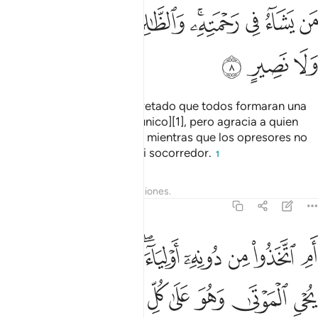
ﲟ
ﲠ
ﲡ
ﲢﲣ
ﲤ
ﲥ
ﲦ
ﲧ
ﲨ
ﲩ
ﲪ
ﲫ
Si Dios quisiera habría decretado que todos formaran una
sola nación [con un credo único][1], pero agracia a quien
quiere con Su misericordia, mientras que los opresores no
tendrán protector alguno ni socorredor.
1
Tafsires
Lecciones
Reflexiones.
42:9
ﲬ
ﲭ
ﲮ
ﲯ
ﲰﲱ
ﲲ
ﲳ
ﲴ
ﲵ
م اتخذوا من دونه اولياء فالله هو الولي وهو يحيي الموتى وهو على كل 
َمِ ٱتَّخَذُوا۟ مِن دُونِهِۦٓ أَوْلِيَآءَ ۖ فَٱللَّهُ هُوَ ٱلْوَلِىُّ وَهُوَ يُحْىِ ٱلْمَوْتَىٰ 
ﲶ
ﲷ
ﲸ
ﲹ
ﲺ
ﲻ
ﲼ
ﲽ