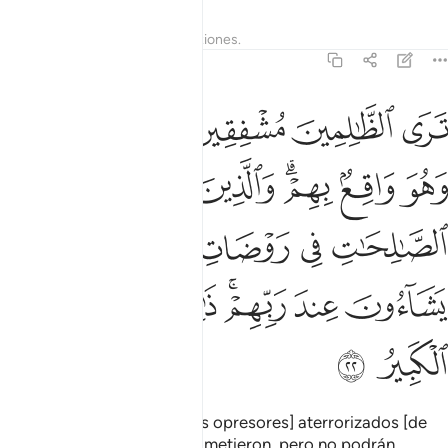
Tafsires
Lecciones
Reflexiones.
42:22
ﲶ
ﲷ
ﲸ
ﲹ
ﲺ
رى الظالمين مشفقين مما كسبوا وهو واقع بهم والذين امنوا وعملوا ال
َرَى ٱلظَّـٰلِمِينَ مُشْفِقِينَ مِمَّا كَسَبُوا۟ وَهُوَ وَاقِعٌۢ بِهِمْ ۗ وَٱلَّذِينَ ءَ
ﲻ
ﲼ
ﲽﲾ
ﲿ
ﳀ
ﳁ
ﳂ
ﳃ
ﳄ
ﳅﳆ
ﳇ
ﳈ
ﳉ
ﳊ
ﳋﳌ
ﳍ
ﳎ
ﳏ
ﳐ
ﳑ
Verás [el Día del Juicio a los opresores] aterrorizados [de
ser juzgados] por lo que cometieron, pero no podrán