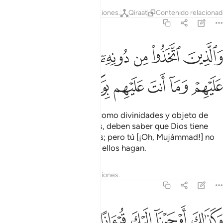
Tafsires
Lecciones
Reflexiones.
Qiraat
Contenido relaciona
42:6
ﱲ
ﱳ
ﱴ
ﱵ
ﱶ
ﱷ
ﱸ
الذين اتخذوا من دونه اولياء الله حفيظ عليهم وما انت عليهم بوكيل ٦
َٱلَّذِينَ ٱتَّخَذُوا۟ مِن دُونِهِۦٓ أَوْلِيَآءَ ٱللَّهُ حَفِيظٌ عَلَيْهِمْ وَمَآ أَنتَ عَلَيْهِم 
ﱹ
ﱺ
ﱻ
ﱼ
ﱽ
ﱾ
Quienes tomaron a otros [como divinidades y objeto de
adoración] en lugar de Dios, deben saber que Dios tiene
registradas todas sus obras; pero tú [¡Oh, Mujámmad!] no
eres responsable de lo que ellos hagan.
Tafsires
Lecciones
Reflexiones.
42:7
ﱿ
ﲀ
ﲁ
ﲂ
ﲃ
ﲄ
ﲅ
كذالك اوحينا اليك قرانا عربيا لتنذر ام القرى ومن حولها وتنذر يوم ال
َكَذَٰلِكَ أَوْحَيْنَآ إِلَيْكَ قُرْءَانًا عَرَبِيًّۭا لِّتُنذِرَ أُمَّ ٱلْقُرَىٰ