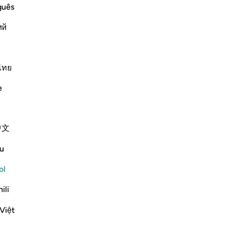
la
guês
Dios sin temor a los reproches. Esas
ve
o. Dios es Vasto, todo lo sabe.
ий
-
Sh
Continuar leyendo
No
ไทย
No
ver
e
her People if They Revert from Islam
 that whoever reverts from supporting
中文
ah will replace them with whomever is
u
e
…
Leer más
ol
Más Tafsires
ili
Việt
Ver coyunturas