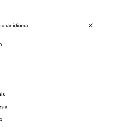
ionar idioma
Iniciar sesión
Le
h
Cap
54
ﲋ
ﲌ
ﲍ
ﲎ
ﲏ
ﲐ
lo
am
ﲗ
ﲘ
ﲙ
ﲚ
ﲛ
se
ف
po
is
so
ﲡ
ﲢ
ﲣ
ﲤ
ﲥ
ﲦﲧ
ﲨ
Di
esia
de
ﲰ
ﲱ
ﲲ
hac
no
[an
os los reemplazará por otros a quienes
ali
con los creyentes, severos con los que