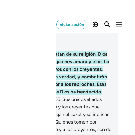
Iniciar sesión
er en contexto
ítulo 5, Página 117, Juz 6
.
¡Oh, creyentes! Si apostatan de su religión, Dios
s reemplazará por otros a quienes amará y ellos Lo
arán, que serán compasivos con los creyentes,
veros con los que niegan la verdad, y combatirán
r la causa de Dios sin temor a los reproches. Esas
n las cualidades de quienes Dios ha bendecido.
os es Vasto, todo lo sabe.
55
.
Sus únicos aliados
ben ser Dios, Su Mensajero y los creyentes que
en la oración prescrita, pagan el zakat y se inclinan
te Dios en la oración].
56
.
Quienes tomen por
ados a Dios, a Su Mensajero y a los creyentes, son de