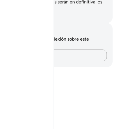
 comunidad de Dios, quienes serán en definitiva los
ncedores.
eikh Isa Garcia
tas y reflexiones
 tienes ninguna nota ni reflexión sobre este
sículo.
Plasma tus pensamientos…