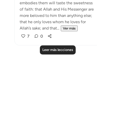
embodies them will taste the sweetness
of faith: that Allah and His Messenger are
more beloved to him than anything else;
that he only loves whom he loves for
Allah’s sake; and that...
Ver más
7
0
Leer más lecciones
Notes
placeholders
close