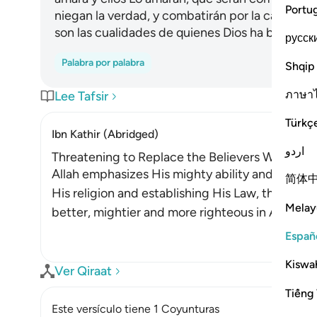
Portu
niegan la verdad, y combatirán por la causa de 
son las cualidades de quienes Dios ha bendecid
русск
Palabra por palabra
Shqip
ภาษา
Lee Tafsir
Türkç
Ibn Kathir (Abridged)
اردو
Threatening to Replace the Believers With Anot
Allah emphasizes His mighty ability and states
简体
His religion and establishing His Law, then All
Melay
better, mightier and more righteous in Allah's r
Españ
Kiswah
Ver Qiraat
Tiếng 
Este versículo tiene 1 Coyunturas