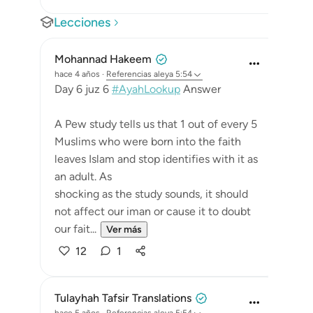
Lecciones
Mohannad Hakeem
hace 4 años
·
Referencias
aleya 5:54
Day 6 juz 6
#AyahLookup
Answer
A Pew study tells us that 1 out of every 5
Muslims who were born into the faith
leaves Islam and stop identifies with it as
an adult. As
shocking as the study sounds, it should
not affect our iman or cause it to doubt
our fait...
Ver más
12
1
Tulayhah Tafsir Translations