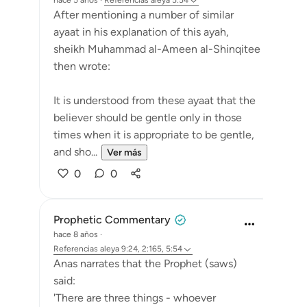
hace 5 años
·
Referencias
aleya 5:54
After mentioning a number of similar
ayaat in his explanation of this ayah,
sheikh Muhammad al-Ameen al-Shinqitee
then wrote:
It is understood from these ayaat that the
believer should be gentle only in those
times when it is appropriate to be gentle,
and sho...
Ver más
0
0
Prophetic Commentary
hace 8 años
·
Referencias
aleya 9:24, 2:165, 5:54
Anas narrates that the Prophet (saws)
said:
'There are three things - whoever