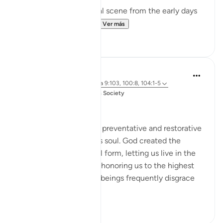
The surah portrays a real scene from the early days
of the Islamic messa...
Ver más
0
0
Salah Soltan
hace 3 años
·
Referencias
aleya 9:103, 100:8, 104:1-5
Publicado en
Muslim American Society
Zakah
Giving Zakah has many preventative and restorative
effects for the Muslim’s soul. God created the
human being in an ideal form, letting us live in the
finest of dwellings and honoring us to the highest
degree. But we human beings frequently disgrace
our...
Ver más
20
0