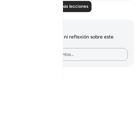
Leer más lecciones
Notas y reflexiones
No tienes ninguna nota ni reflexión sobre este
versículo.
Plasma tus pensamientos…
Notes
placeholders
close