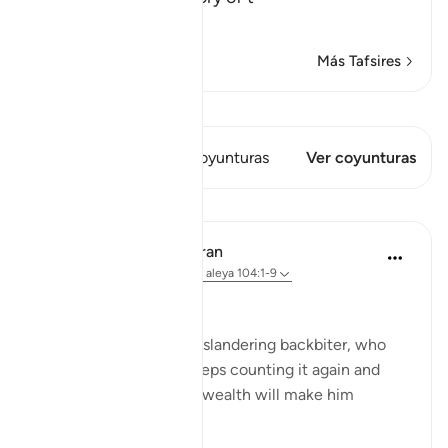
…
Leer más
Más Tafsires
Ver Qiraat
Este versículo tiene 1 Coyunturas
Ver coyunturas
Lecciones
In the Shade of the Quran
hace 31 semanas
·
Referencias
aleya 104:1-9
Despicable Character
Woe to every taunting, slandering backbiter, who
amasses wealth and keeps counting it again and
again, thinking that his wealth will make him
immortal. (Verses 1-3)