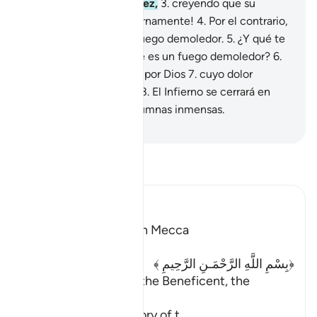
los cuenta una y otra vez,
3
.
creyendo que su
riqueza lo hará vivir eternamente!
4
.
Por el contrario,
serán arrojados en un fuego demoledor.
5
.
¿Y qué te
hará comprender lo que es un fuego demoledor?
6
.
Es un fuego encendido por Dios
7
.
cuyo dolor
alcanza los corazones.
8
.
El Infierno se cerrará en
torno a ellos
9
.
con columnas inmensas.
-
Sheikh Isa Garcia
Lee Tafsir
Ibn Kathir (Abridged)
Which was revealed in Mecca
﴿بِسْمِ اللَّهِ الرَّحْمَـنِ الرَّحِيمِ ﴾
In the name of Allah, the Beneficent, the
Merciful
A Summary of the Story of t