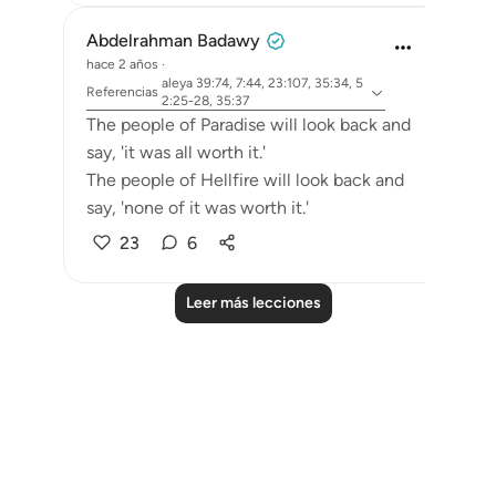
Abdelrahman Badawy
hace 2 años
·
aleya 39:74, 7:44, 23:107, 35:34, 5
Referencias
2:25-28, 35:37
The people of Paradise will look back and
say, 'it was all worth it.'
The people of Hellfire will look back and
say, 'none of it was worth it.'
23
6
Leer más lecciones