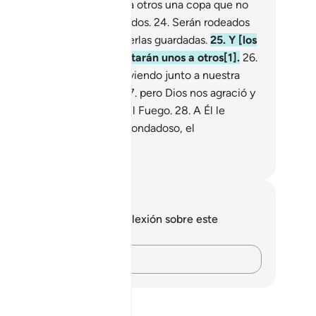
seen.
23
.
Se pasarán unos a otros una copa que no
itará a frivolidades ni pecados.
24
.
Serán rodeados
 sirvientes, bellos como perlas guardadas.
25
.
Y [los
enaventurados] se preguntarán unos a otros[1].
26
.
rán: “Cuando estábamos viviendo junto a nuestra
milia, teníamos temor[1],
27
.
pero Dios nos agració y
s preservó del tormento del Fuego.
28
.
A Él le
plicábamos, pues Él es el Bondadoso, el
ericordioso”.
eikh Isa Garcia
tas y reflexiones
 tienes ninguna nota ni reflexión sobre este
sículo.
Plasma tus pensamientos…