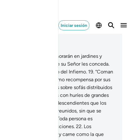
Iniciar sesión
er en contexto
ítulo 52, Página 524, Juz 27
.
En cambio, los piadosos morarán en jardines y
eite.
18
.
Disfrutando lo que su Señor les conceda.
Señor los salvó del castigo del Infierno.
19
.
“Coman
beban para satisfacerse, como recompensa por sus
as”.
20
.
Estarán recostados sobre sofás distribuidos
 líneas, y los desposaremos con huríes de grandes
s.
21
.
Los creyentes y sus descendientes que los
yan seguido en la fe serán reunidos, sin que se
erda ninguna de sus obras. Toda persona es
sponsable de sus propias acciones.
22
.
Los
raciaremos con tanta fruta y carne como la que