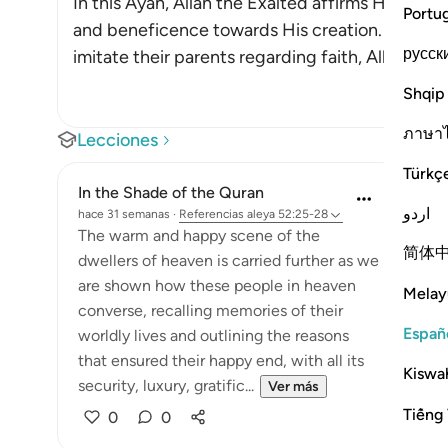
In this Ayah, Allah the Exalted affirms His favo
Portu
and beneficence towards His creation. When th
русск
imitate their parents regarding faith, Allah wi
…
Shqip
ภาษา
Lecciones
Türkç
In the Shade of the Quran
اردو
hace 31 semanas
·
Referencias
aleya 52:25-28
The warm and happy scene of the
简体
dwellers of heaven is carried further as we
are shown how these people in heaven
Melay
converse, recalling memories of their
Españ
worldly lives and outlining the reasons
that ensured their happy end, with all its
Kiswah
security, luxury, gratific...
Ver más
Tiếng 
0
0