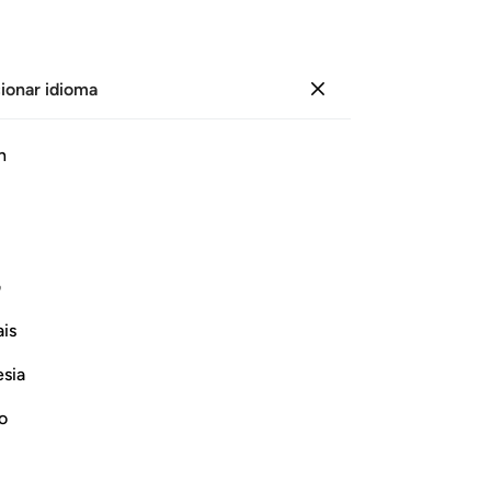
ionar idioma
Iniciar sesión
Le
h
Cap
17
ﲢ
ﲣ
ﲤ
ﲥ
ﲦ
del
Su 
otros[1].
y 
1
ف
obr
Continuar leyendo
is
en
ojo
esia
ha
pi
no
re
evated to Their Grades in Paradise
ag