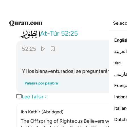
Selecc
052
واقبل بعضهم على بعض يتساءلون ٥
At-Túr
52:25
Englis
52:25
العربية
ﲧ
বাংলা
Y [los bienaventurados] se preguntarán unos a 
ارسی
Palabra por palabra
França
Lee Tafsir
Indon
Italia
Ibn Kathir (Abridged)
Dutch
The Offspring of Righteous Believers will be el