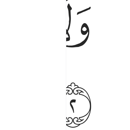
ﱿ
ﲀ
ﲃ