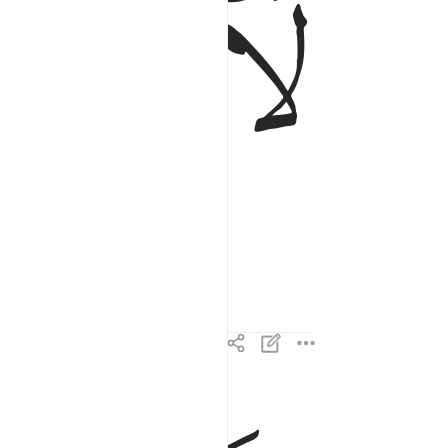
ﱺ
ﱻ
ولا اقسم بالنفس اللوامة ٢
وَلَآ أُقْسِمُ بِٱلنَّفْسِ ٱللَّوَّامَةِ ٢