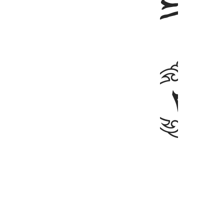
ﲉ
mble their bones?