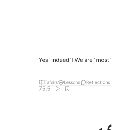
Yes ˹indeed˺! We are ˹most˺ capable
Tafsirs
Lessons
Reflections
75:5