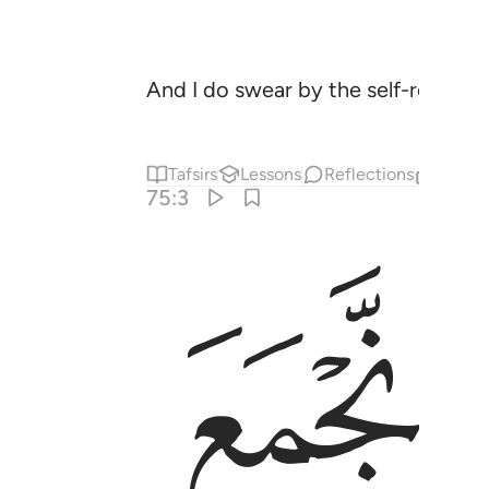
And I do swear by the self-reproac
Tafsirs
Lessons
Reflections
Relat
75:3
ﲇ