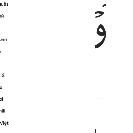
ﱼ
ﱽ
guês
ий
ไทย
e
!
中文
u
Hadith
ol
ili
Việt