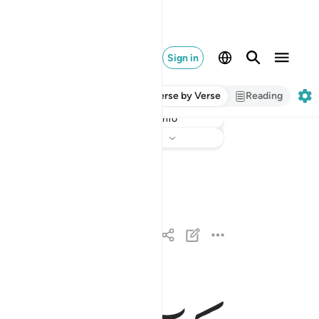
Sign in
Verse by Verse
Reading
Info
Listen
Translation
: Dr. Mustafa Khattab
لا اقسم بيوم القيامة ١
لَآ أُقْسِمُ بِيَوْمِ ٱلْقِيَـٰمَةِ ١