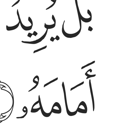
ﲑ
ﲒ
ﲓ
ﲕ
ﲖ