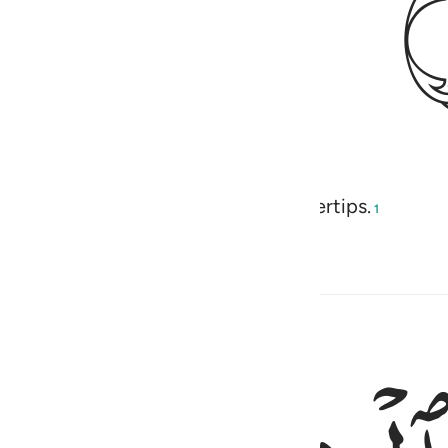
 of restoring ˹even˺ their very fingertips.
1