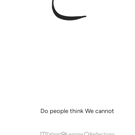
Do people think We cannot reasse
Tafsirs
Lessons
Reflections
Qira'at