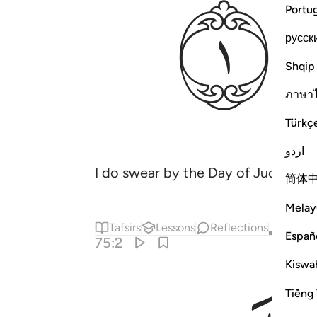
ﱾ
Portu
русск
Shqip
ภาษา
Türkç
اردو
I do swear by the Day of Judgment
简体
Melay
Tafsirs
Lessons
Reflections
Qira'at
Españ
75:2
Kiswah
Tiếng 