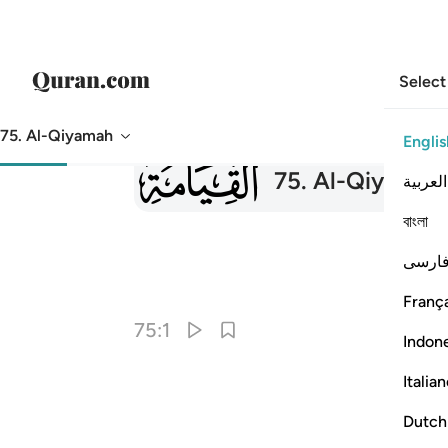
Select
75. Al-Qiyamah
Englis
075
75
.
Al-Qiyamah
العربية
বাংলা
ارسی
França
75:1
Indon
Italia
Dutch