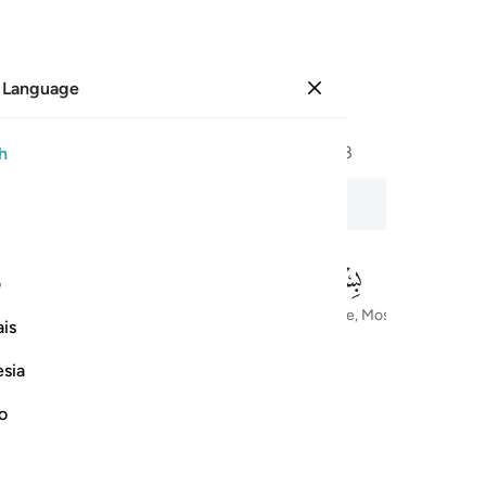
 Language
Sign in
Page
577
Juz
29
/
Hizb
58
h
The Resurrection
ف
In the Name of Allah—the Most Compassionate, Most Merciful
is
esia
no