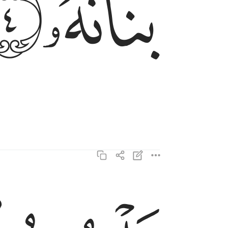
ﲏ
ﲐ
بل يريد الانسان ليفجر امامه ٥
بَلْ يُرِيدُ ٱلْإِنسَـٰنُ لِيَفْجُرَ أَمَامَهُۥ ٥