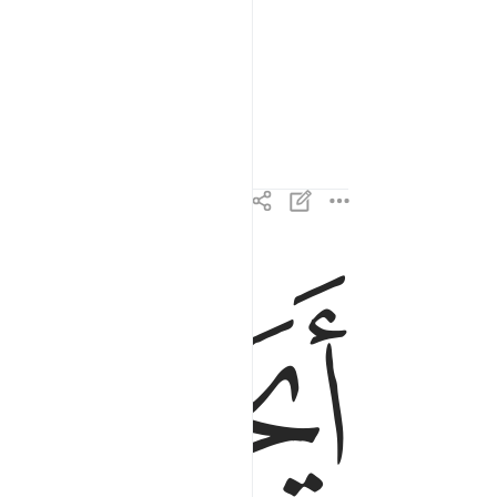
ﲄ
ايحسب الانسان الن نجمع عظامه ٣
أَيَحْسَبُ ٱلْإِنسَـٰنُ أَلَّن نَّجْمَعَ عِظَامَهُۥ ٣