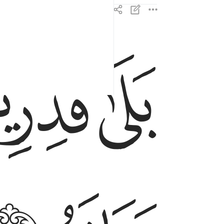
ﲊ
ﲋ
بلى قادرين على ان نسوي بنانه ٤
بَلَىٰ قَـٰدِرِينَ عَلَىٰٓ أَن نُّسَوِّىَ بَنَانَهُۥ ٤