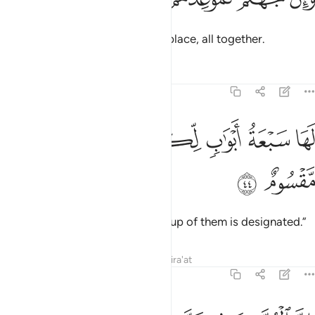
and surely Hell is their destined place, all together.
Tafsirs
Lessons
Reflections
15:44
ﲛ
ﲜ
ﲝ
ﲞ
ها سبعة ابواب لكل باب منهم جزء مقسوم ٤٤
ﲟ
ﲠ
ﲡ
َهَا سَبْعَةُ أَبْوَٰبٍۢ لِّكُلِّ بَابٍۢ مِّنْهُمْ جُزْءٌۭ مَّقْسُومٌ ٤٤
ﲢ
ﲣ
It has seven gates, to each a group of them is designated.”
Tafsirs
Lessons
Reflections
Qira'at
15:45
ن المتقين في جنات وعيون ٤٥