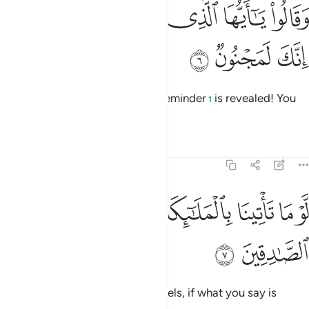
ﱫ
ﱬ
ﱭ
ﱮ
قالوا يا ايها الذي نزل عليه الذكر انك لمجنون ٦
ﱯ
ﱰ
َقَالُوا۟ يَـٰٓأَيُّهَا ٱلَّذِى نُزِّلَ عَلَيْهِ ٱلذِّكْرُ إِنَّكَ لَمَجْنُونٌۭ ٦
ﱱ
ﱲ
ﱳ
They say, “O you to whom the Reminder
is revealed! You
1
must be insane!
Tafsirs
Lessons
Reflections
15:7
ﱴ
ﱵ
ﱶ
ﱷ
ﱸ
و ما تاتينا بالملايكة ان كنت من الصادقين ٧
ﱹ
ﱺ
َّوْ مَا تَأْتِينَا بِٱلْمَلَـٰٓئِكَةِ إِن كُنتَ مِنَ ٱلصَّـٰدِقِينَ ٧
ﱻ
ﱼ
Why do you not bring us the angels, if what you say is
true?”