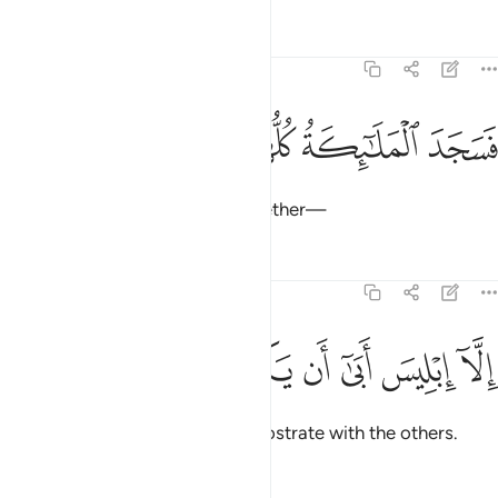
Tafsirs
Lessons
Reflections
15:30
ﳅ
ﳆ
سجد الملايكة كلهم اجمعون ٣٠
ﳇ
ﳈ
ﳉ
َسَجَدَ ٱلْمَلَـٰٓئِكَةُ كُلُّهُمْ أَجْمَعُونَ ٣٠
So the angels prostrated all together—
Tafsirs
Lessons
Reflections
15:31
ﳊ
ﳋ
ﳌ
ﳍ
لا ابليس ابى ان يكون مع الساجدين ٣١
ﳎ
ﳏ
ﳐ
ﳑ
ِلَّآ إِبْلِيسَ أَبَىٰٓ أَن يَكُونَ مَعَ ٱلسَّـٰجِدِينَ ٣١
but not Iblîs,
who refused to prostrate with the others.
1
Tafsirs
Lessons
Reflections