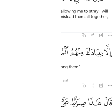
Satan responded, “My Lord! For allowing me to stray I will
surely tempt them on earth and mislead them all together,
Tafsirs
Lessons
Reflections
15:40
ﱿ
ﲀ
لا عبادك منهم المخلصين ٤٠
ﲁ
ﲂ
ﲃ
ِلَّا عِبَادَكَ مِنْهُمُ ٱلْمُخْلَصِينَ ٤٠
except Your chosen servants among them.”
Tafsirs
Lessons
Reflections
Qira'at
15:41
ﲄ
ﲅ
ﲆ
ال هاذا صراط علي مستقيم ٤١
ﲇ
ﲈ
ﲉ
َالَ هَـٰذَا صِرَٰطٌ عَلَىَّ مُسْتَقِيمٌ ٤١