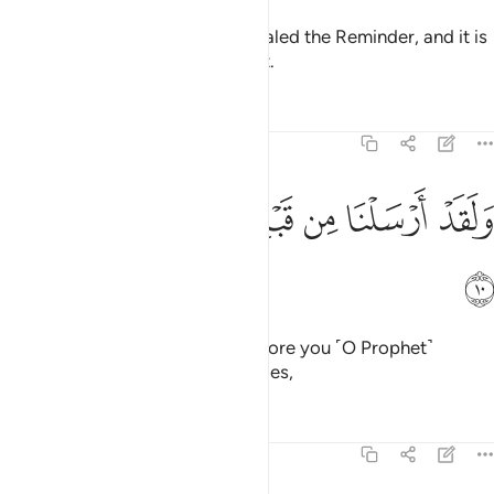
It is certainly We Who have revealed the Reminder, and it is
certainly We Who will preserve it.
Tafsirs
Lessons
Reflections
15:10
ﲏ
ﲐ
ﲑ
لقد ارسلنا من قبلك في شيع الاولين ١٠
ﲒ
ﲓ
ﲔ
ﲕ
َلَقَدْ أَرْسَلْنَا مِن قَبْلِكَ فِى شِيَعِ ٱلْأَوَّلِينَ ١٠
ﲖ
Indeed, We sent messengers before you ˹O Prophet˺
among the groups of early peoples,
Tafsirs
Lessons
Reflections
15:11