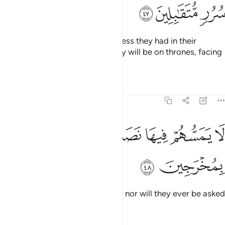
ﲶ
ﲷ
ﲸ
We will remove whatever bitterness they had in their
hearts.
In a friendly manner, they will be on thrones, facing
1
one another.
Tafsirs
Lessons
Reflections
15:48
ﲹ
ﲺ
ﲻ
ﲼ
ا يمسهم فيها نصب وما هم منها بمخرجين ٤٨
ﲽ
ﲾ
ﲿ
َا يَمَسُّهُمْ فِيهَا نَصَبٌۭ وَمَا هُم مِّنْهَا بِمُخْرَجِينَ ٤٨
ﳀ
ﳁ
No fatigue will touch them there, nor will they ever be asked
to leave.