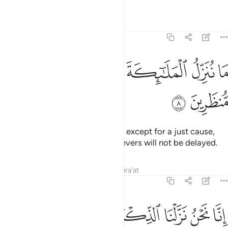
Tafsirs
Lessons
Reflections
15:8
ﱽ
ﱾ
ﱿ
ﲀ
ا ننزل الملايكة الا بالحق وما كانوا اذا منظرين ٨
ﲁ
ﲂ
ﲃ
ﲄ
َا نُنَزِّلُ ٱلْمَلَـٰٓئِكَةَ إِلَّا بِٱلْحَقِّ وَمَا كَانُوٓا۟ إِذًۭا مُّنظَرِينَ ٨
ﲅ
ﲆ
We do not send the angels down except for a just cause,
and then ˹the end of˺ the disbelievers will not be delayed.
Tafsirs
Lessons
Reflections
Qira'at
15:9
ﲇ
ﲈ
ﲉ
ﲊ
نا نحن نزلنا الذكر وانا له لحافظون ٩
ﲋ
ﲌ
ﲍ
ﲎ
ِنَّا نَحْنُ نَزَّلْنَا ٱلذِّكْرَ وَإِنَّا لَهُۥ لَحَـٰفِظُونَ ٩