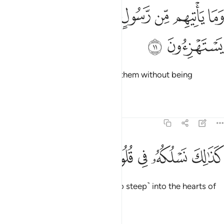
ﲗ
ﲘ
ﲙ
ﲚ
ﲛ
ما ياتيهم من رسول الا كانوا به يستهزيون ١١
ﲜ
ﲝ
َمَا يَأْتِيهِم مِّن رَّسُولٍ إِلَّا كَانُوا۟ بِهِۦ يَسْتَهْزِءُونَ ١١
ﲞ
ﲟ
but no messenger ever came to them without being
mocked.
Tafsirs
Lessons
Reflections
15:12
ﲠ
ﲡ
ﲢ
ذالك نسلكه في قلوب المجرمين ١٢
ﲣ
ﲤ
ﲥ
َذَٰلِكَ نَسْلُكُهُۥ فِى قُلُوبِ ٱلْمُجْرِمِينَ ١٢
This is how We allow disbelief ˹to steep˺ into the hearts of
the wicked.