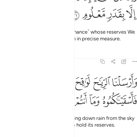
ﱴ
ﱵ
ﱶ
ﱷ
There is not any means ˹of sustenance˺ whose reserves We
do not hold, only bringing it forth in precise measure.
Tafsirs
Lessons
Reflections
15:22
ﱸ
ﱹ
ﱺ
ﱻ
ﱼ
ﱽ
ﱾ
ارسلنا الرياح لواقح فانزلنا من السماء ماء فاسقيناكموه وما انتم له بخاز
َأَرْسَلْنَا ٱلرِّيَـٰحَ لَوَٰقِحَ فَأَنزَلْنَا مِنَ ٱلسَّمَآءِ مَآءًۭ فَأَسْقَيْنَـٰكُمُوهُ وَمَآ أَنتُمْ لَهُۥ بِخَـٰ
ﱿ
ﲀ
ﲁ
ﲂ
ﲃ
ﲄ
We send fertilizing winds, and bring down rain from the sky
for you to drink. It is not you who hold its reserves.