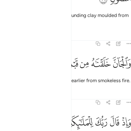
Indeed, We created man from sounding clay moulded from
black mud.
Tafsirs
Lessons
Reflections
15:27
ﲦ
ﲧ
ﲨ
ﲩ
الجان خلقناه من قبل من نار السموم ٢٧
ﲪ
ﲫ
ﲬ
ﲭ
َٱلْجَآنَّ خَلَقْنَـٰهُ مِن قَبْلُ مِن نَّارِ ٱلسَّمُومِ ٢٧
As for the jinn, We created them earlier from smokeless fire.
Tafsirs
Lessons
Reflections
15:28
ﲮ
ﲯ
ﲰ
ﲱ
ﲲ
ﲳ
ﲴ
ﲵ
اذ قال ربك للملايكة اني خالق بشرا من صلصال من حما مسنون ٢٨
َإِذْ قَالَ رَبُّكَ لِلْمَلَـٰٓئِكَةِ إِنِّى خَـٰلِقٌۢ بَشَرًۭا مِّن صَلْصَـٰلٍۢ مِّنْ حَمَإٍۢ 