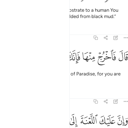
He replied, “It is not for me to prostrate to a human You
created from sounding clay moulded from black mud.”
Tafsirs
Lessons
Reflections
15:34
ﱖ
ﱗ
ﱘ
ال فاخرج منها فانك رجيم ٣٤
ﱙ
ﱚ
ﱛ
َالَ فَٱخْرُجْ مِنْهَا فَإِنَّكَ رَجِيمٌۭ ٣٤
Allah commanded, “Then get out of Paradise, for you are
truly cursed.
Tafsirs
Lessons
Reflections
15:35
ﱜ
ﱝ
ﱞ
ان عليك اللعنة الى يوم الدين ٣٥
ﱟ
ﱠ
ﱡ
ﱢ
َإِنَّ عَلَيْكَ ٱللَّعْنَةَ إِلَىٰ يَوْمِ ٱلدِّينِ ٣٥