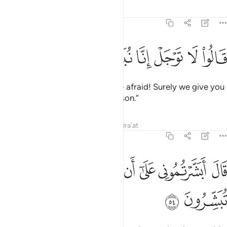
Tafsirs
Lessons
Reflections
15:53
ﱋ
ﱌ
ﱍ
ﱎ
الوا لا توجل انا نبشرك بغلام عليم ٥٣
ﱏ
ﱐ
ﱑ
ﱒ
َالُوا۟ لَا تَوْجَلْ إِنَّا نُبَشِّرُكَ بِغُلَـٰمٍ عَلِيمٍۢ ٥٣
They reassured ˹him˺, “Do not be afraid! Surely we give you
good news of a knowledgeable son.”
Tafsirs
Lessons
Reflections
Qira'at
15:54
ﱓ
ﱔ
ﱕ
ﱖ
ﱗ
ال ابشرتموني على ان مسني الكبر فبم تبشرون ٥٤
ﱘ
ﱙ
َالَ أَبَشَّرْتُمُونِى عَلَىٰٓ أَن مَّسَّنِىَ ٱلْكِبَرُ فَبِمَ تُبَشِّرُونَ ٥٤
ﱚ
ﱛ