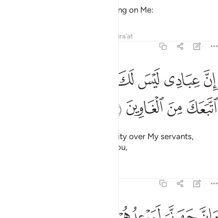
Allah said, “This is the Way, binding on Me:
Tafsirs
Lessons
Reflections
Qira'at
15:42
ﲊ
ﲋ
ﲌ
ﲍ
ﲎ
ﲏ
ن عبادي ليس لك عليهم سلطان الا من اتبعك من الغاوين ٤٢
ﲐ
ﲑ
ِنَّ عِبَادِى لَيْسَ لَكَ عَلَيْهِمْ سُلْطَـٰنٌ إِلَّا مَنِ ٱتَّبَعَكَ مِنَ ٱلْغَاوِينَ ٢
ﲒ
ﲓ
ﲔ
ﲕ
you will certainly have no authority over My servants,
except the deviant who follow you,
Tafsirs
Lessons
Reflections
15:43
ﲖ
ﲗ
ان جهنم لموعدهم اجمعين ٤٣
ﲘ
ﲙ
ﲚ
َإِنَّ جَهَنَّمَ لَمَوْعِدُهُمْ أَجْمَعِينَ ٤٣