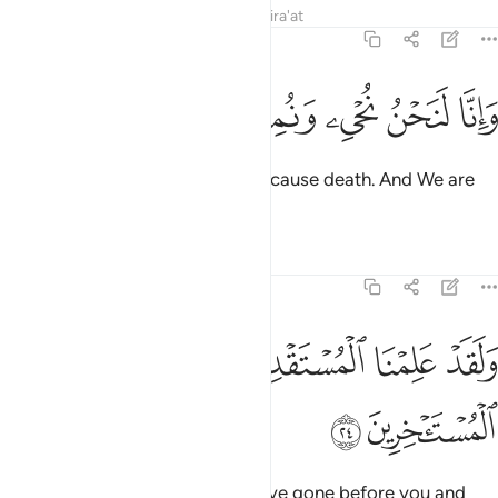
Tafsirs
Lessons
Reflections
Qira'at
15:23
ﲅ
ﲆ
ﲇ
انا لنحن نحيي ونميت ونحن الوارثون ٢٣
ﲈ
ﲉ
ﲊ
ﲋ
َإِنَّا لَنَحْنُ نُحْىِۦ وَنُمِيتُ وَنَحْنُ ٱلْوَٰرِثُونَ ٢٣
Surely it is We Who give life and cause death. And We are
the ˹Eternal˺ Successor.
1
Tafsirs
Lessons
Reflections
15:24
ﲌ
ﲍ
ﲎ
ﲏ
لقد علمنا المستقدمين منكم ولقد علمنا المستاخرين ٢٤
ﲐ
ﲑ
َلَقَدْ عَلِمْنَا ٱلْمُسْتَقْدِمِينَ مِنكُمْ وَلَقَدْ عَلِمْنَا ٱلْمُسْتَـْٔخِرِينَ ٢٤
ﲒ
ﲓ
We certainly know those who have gone before you and