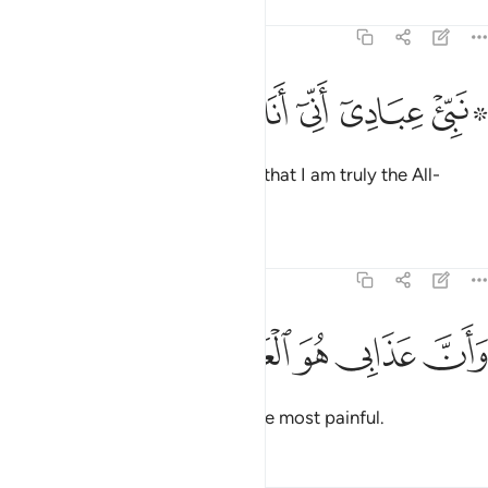
Tafsirs
Lessons
Reflections
15:49
ﳂﳃ
ﳄ
ﳅ
ﳆ
۞ بي عبادي اني انا الغفور الرحيم ٤٩
ﳇ
ﳈ
ﳉ
۞ َبِّئْ عِبَادِىٓ أَنِّىٓ أَنَا ٱلْغَفُورُ ٱلرَّحِيمُ ٤٩
Inform My servants ˹O Prophet˺ that I am truly the All-
Forgiving, Most Merciful,
Tafsirs
Lessons
Reflections
15:50
ﳊ
ﳋ
ﳌ
ان عذابي هو العذاب الاليم ٥٠
ﳍ
ﳎ
ﳏ
َأَنَّ عَذَابِى هُوَ ٱلْعَذَابُ ٱلْأَلِيمُ ٥٠
and that My torment is indeed the most painful.
Tafsirs
Lessons
Reflections