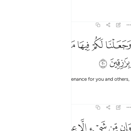
balance.
Tafsirs
Lessons
Reflections
15:20
ﱣ
ﱤ
ﱥ
ﱦ
جعلنا لكم فيها معايش ومن لستم له برازقين ٢٠
ﱧ
ﱨ
ﱩ
َجَعَلْنَا لَكُمْ فِيهَا مَعَـٰيِشَ وَمَن لَّسْتُمْ لَهُۥ بِرَٰزِقِينَ ٢٠
ﱪ
ﱫ
And We made in it means of sustenance for you and others,
who you do not provide for.
Tafsirs
Lessons
Reflections
15:21
ﱬ
ﱭ
ﱮ
ﱯ
ﱰ
ﱱ
ان من شيء الا عندنا خزاينه وما ننزله الا بقدر معلوم ٢١
ﱲ
ﱳ
َإِن مِّن شَىْءٍ إِلَّا عِندَنَا خَزَآئِنُهُۥ وَمَا نُنَزِّلُهُۥٓ إِلَّا بِقَدَرٍۢ مَّعْلُومٍۢ ٢١