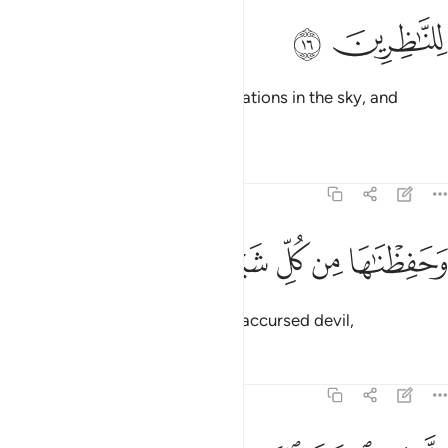
ﱇ
ﱈ
Indeed, We have placed constellations in the sky, and
adorned it for all to see.
Tafsirs
Lessons
Reflections
15:17
ﱉ
ﱊ
ﱋ
حفظناها من كل شيطان رجيم ١٧
ﱌ
ﱍ
ﱎ
َحَفِظْنَـٰهَا مِن كُلِّ شَيْطَـٰنٍۢ رَّجِيمٍ ١٧
And We protected it from every accursed devil,
Tafsirs
Lessons
Reflections
15:18
لا من استرق السمع فاتبعه شهاب مبين ١٨