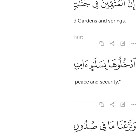
ﲤ
ﲥ
ﲦ
ﲧ
ﲨ
ﲩ
ِنَّ ٱلْمُتَّقِينَ فِى جَنَّـٰتٍۢ وَعُيُونٍ ٤٥
Indeed, the righteous will be amid Gardens and springs.
Tafsirs
Lessons
Reflections
Qira'at
15:46
ﲪ
دخلوها بسلام امنين ٤٦
ﲫ
ﲬ
ﲭ
دْخُلُوهَا بِسَلَـٰمٍ ءَامِنِينَ ٤٦
˹It will be said to them,˺ “Enter in peace and security.”
Tafsirs
Lessons
Reflections
15:47
ﲮ
ﲯ
ﲰ
ﲱ
ﲲ
ﲳ
نزعنا ما في صدورهم من غل اخوانا على سرر متقابلين ٤٧
ﲴ
ﲵ
َنَزَعْنَا مَا فِى صُدُورِهِم مِّنْ غِلٍّ إِخْوَٰنًا عَلَىٰ سُرُرٍۢ مُّتَقَـٰبِلِينَ ٤٧