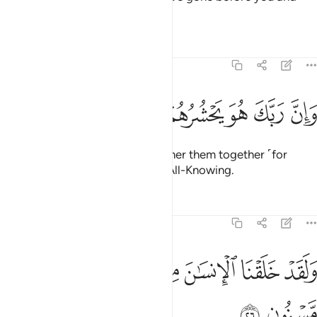
those who will come after ˹you˺.
Tafsirs
Lessons
Reflections
15:25
ﲔ
ﲕ
ﲖ
ﲗﲘ
ان ربك هو يحشرهم انه حكيم عليم ٢٥
ﲙ
ﲚ
ﲛ
ﲜ
َإِنَّ رَبَّكَ هُوَ يَحْشُرُهُمْ ۚ إِنَّهُۥ حَكِيمٌ عَلِيمٌۭ ٢٥
Surely your Lord ˹alone˺ will gather them together ˹for
judgment˺. He is truly All-Wise, All-Knowing.
Tafsirs
Lessons
Reflections
15:26
ﲝ
ﲞ
ﲟ
ﲠ
لقد خلقنا الانسان من صلصال من حما مسنون ٢٦
ﲡ
ﲢ
ﲣ
َلَقَدْ خَلَقْنَا ٱلْإِنسَـٰنَ مِن صَلْصَـٰلٍۢ مِّنْ حَمَإٍۢ مَّسْنُونٍۢ ٢٦
ﲤ
ﲥ