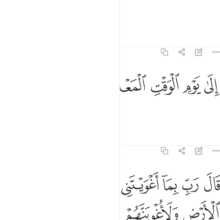
Allah said, “You will be delayed
Tafsirs
Lessons
Reflections
15:38
ﱯ
ﱰ
ﱱ
لى يوم الوقت المعلوم ٣٨
ﱲ
ﱳ
ِلَىٰ يَوْمِ ٱلْوَقْتِ ٱلْمَعْلُومِ ٣٨
until the appointed Day.”
Tafsirs
Lessons
Reflections
15:39
ﱴ
ﱵ
ﱶ
ﱷ
ﱸ
ﱹ
ﱺ
ال رب بما اغويتني لازينن لهم في الارض ولاغوينهم اجمعين ٣٩
َالَ رَبِّ بِمَآ أَغْوَيْتَنِى لَأُزَيِّنَنَّ لَهُمْ فِى ٱلْأَرْضِ وَلَأُغْوِيَنَّهُمْ أَجْمَعِينَ ٣٩
ﱻ
ﱼ
ﱽ
ﱾ