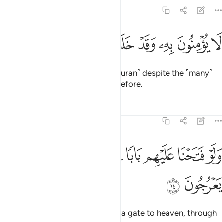
Tafsirs
Lessons
Reflections
15:13
ﲦ
ﲧ
ﲨ
ﲩ
ا يومنون به وقد خلت سنة الاولين ١٣
ﲪ
ﲫ
ﲬ
ﲭ
َا يُؤْمِنُونَ بِهِۦ ۖ وَقَدْ خَلَتْ سُنَّةُ ٱلْأَوَّلِينَ ١٣
They would not believe in this ˹Quran˺ despite the ˹many˺
examples of those ˹destroyed˺ before.
Tafsirs
Lessons
Reflections
15:14
ﲮ
ﲯ
ﲰ
ﲱ
ﲲ
ﲳ
لو فتحنا عليهم بابا من السماء فظلوا فيه يعرجون ١٤
ﲴ
ﲵ
َلَوْ فَتَحْنَا عَلَيْهِم بَابًۭا مِّنَ ٱلسَّمَآءِ فَظَلُّوا۟ فِيهِ يَعْرُجُونَ ١٤
ﲶ
ﲷ
And even if We opened for them a gate to heaven, through