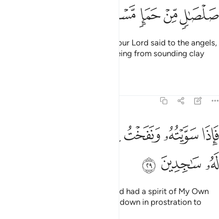
ﲶ
ﲷ
ﲸ
ﲹ
ﲺ
˹Remember, O Prophet˺ when your Lord said to the angels,
“I am going to create a human being from sounding clay
moulded from black mud.
1
Tafsirs
Lessons
Reflections
15:29
ﲻ
ﲼ
ﲽ
ﲾ
ﲿ
اذا سويته ونفخت فيه من روحي فقعوا له ساجدين ٢٩
ﳀ
ﳁ
َإِذَا سَوَّيْتُهُۥ وَنَفَخْتُ فِيهِ مِن رُّوحِى فَقَعُوا۟ لَهُۥ سَـٰجِدِينَ ٢٩
ﳂ
ﳃ
ﳄ
So when I have fashioned him and had a spirit of My Own
˹creation˺ breathed into him, fall down in prostration to
him.”