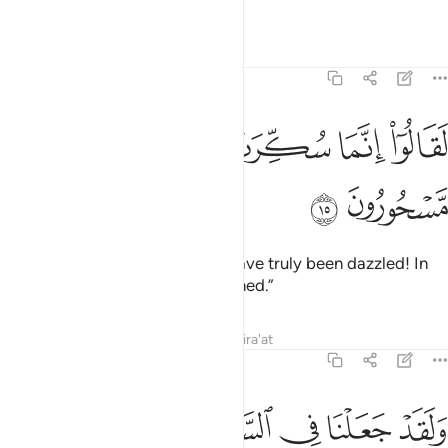
which they continued to ascend,
Tafsirs
Lessons
Reflections
15:15
ﲸ
ﲹ
ﲺ
ﲻ
قالوا انما سكرت ابصارنا بل نحن قوم مسحورون ١٥
ﲼ
ﲽ
ﲾ
َقَالُوٓا۟ إِنَّمَا سُكِّرَتْ أَبْصَـٰرُنَا بَلْ نَحْنُ قَوْمٌۭ مَّسْحُورُونَ ١٥
ﲿ
ﳀ
still they would say, “Our eyes have truly been dazzled! In
fact, we must have been bewitched.”
Tafsirs
Lessons
Reflections
Qira'at
15:16
ﱁ
ﱂ
ﱃ
ﱄ
لقد جعلنا في السماء بروجا وزيناها للناظرين ١٦
ﱅ
ﱆ
َلَقَدْ جَعَلْنَا فِى ٱلسَّمَآءِ بُرُوجًۭا وَزَيَّنَّـٰهَا لِلنَّـٰظِرِينَ ١٦