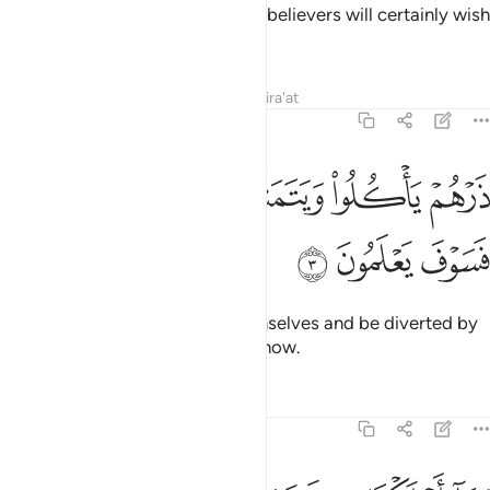
˹The day will come when˺ the disbelievers will certainly wish
they had submitted ˹to Allah˺.
1
Tafsirs
Lessons
Reflections
Qira'at
15:3
ﱑ
ﱒ
ﱓ
رهم ياكلوا ويتمتعوا ويلههم الامل فسوف يعلمون ٣
ﱔ
ﱕﱖ
َرْهُمْ يَأْكُلُوا۟ وَيَتَمَتَّعُوا۟ وَيُلْهِهِمُ ٱلْأَمَلُ ۖ فَسَوْفَ يَعْلَمُونَ ٣
ﱗ
ﱘ
ﱙ
˹So˺ let them eat and enjoy themselves and be diverted by
˹false˺ hope, for they will soon know.
Tafsirs
Lessons
Reflections
15:4
ما اهلكنا من قرية الا ولها كتاب معلوم ٤