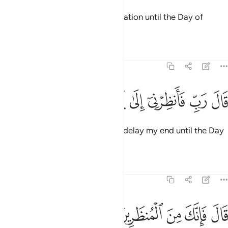
And surely upon you is condemnation until the Day of
Judgment.”
Tafsirs
Lessons
Reflections
15:36
ﱣ
ﱤ
ﱥ
ﱦ
ال رب فانظرني الى يوم يبعثون ٣٦
ﱧ
ﱨ
ﱩ
َالَ رَبِّ فَأَنظِرْنِىٓ إِلَىٰ يَوْمِ يُبْعَثُونَ ٣٦
Satan appealed, “My Lord! Then delay my end until the Day
of their resurrection.”
Tafsirs
Lessons
Reflections
15:37
ﱪ
ﱫ
ﱬ
ال فانك من المنظرين ٣٧
ﱭ
ﱮ
َالَ فَإِنَّكَ مِنَ ٱلْمُنظَرِينَ ٣٧