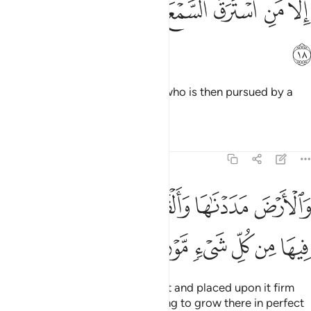
ﱏ
ﱐ
ﱑ
ﱒ
ﱓ
ﱔ
ﱕ
ِلَّا مَنِ ٱسْتَرَقَ ٱلسَّمْعَ فَأَتْبَعَهُۥ شِهَابٌۭ مُّبِينٌۭ ١٨
ﱖ
except the one eavesdropping, who is then pursued by a
visible flare.
1
Tafsirs
Lessons
Reflections
15:19
ﱗ
ﱘ
ﱙ
ﱚ
ﱛ
الارض مددناها والقينا فيها رواسي وانبتنا فيها من كل شيء موزون ١٩
ﱜ
َٱلْأَرْضَ مَدَدْنَـٰهَا وَأَلْقَيْنَا فِيهَا رَوَٰسِىَ وَأَنۢبَتْنَا فِيهَا مِن كُلِّ شَىْءٍۢ مَّوْز
ﱝ
ﱞ
ﱟ
ﱠ
ﱡ
ﱢ
As for the earth, We spread it out and placed upon it firm
mountains, and caused everything to grow there in perfect