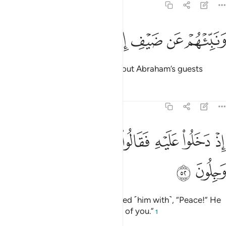
15:51
ﳐ
ﳑ
نبيهم عن ضيف ابراهيم ٥١
ﳒ
ﳓ
ﳔ
َنَبِّئْهُمْ عَن ضَيْفِ إِبْرَٰهِيمَ ٥١
And inform them ˹O Prophet˺ about Abraham’s guests
Tafsirs
Lessons
Reflections
15:52
ﱁ
ﱂ
ﱃ
ﱄ
ﱅ
ذ دخلوا عليه فقالوا سلاما قال انا منكم وجلون ٥٢
ﱆ
ﱇ
ﱈ
ِذْ دَخَلُوا۟ عَلَيْهِ فَقَالُوا۟ سَلَـٰمًۭا قَالَ إِنَّا مِنكُمْ وَجِلُونَ ٥٢
ﱉ
ﱊ
who entered upon him and greeted ˹him with˺, “Peace!” He
˹later˺ said, “Surely we are afraid of you.”
1