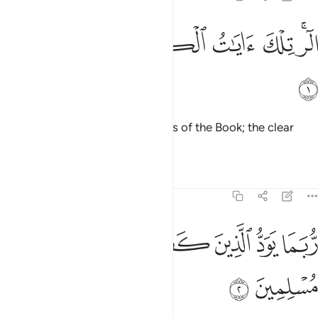
ﱁﱂ
ﱃ
ﱄ
لر تلك ايات الكتاب وقران مبين ١
ﱅ
ﱆ
ﱇ
لٓر ۚ تِلْكَ ءَايَـٰتُ ٱلْكِتَـٰبِ وَقُرْءَانٍۢ مُّبِينٍۢ ١
ﱈ
Alif-Lãm-Ra. These are the verses of the Book; the clear
Quran.
Tafsirs
Lessons
Reflections
15:2
ﱉ
ﱊ
ﱋ
بما يود الذين كفروا لو كانوا مسلمين ٢
ﱌ
ﱍ
ﱎ
ُّبَمَا يَوَدُّ ٱلَّذِينَ كَفَرُوا۟ لَوْ كَانُوا۟ مُسْلِمِينَ ٢
ﱏ
ﱐ