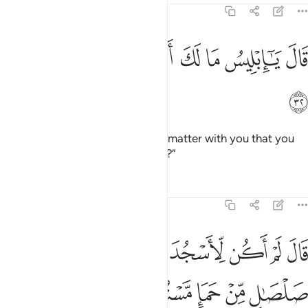
15:32
ﱁ
ﱂ
ﱃ
ﱄ
ﱅ
ال يا ابليس ما لك الا تكون مع الساجدين ٣٢
ﱆ
ﱇ
ﱈ
َالَ يَـٰٓإِبْلِيسُ مَا لَكَ أَلَّا تَكُونَ مَعَ ٱلسَّـٰجِدِينَ ٣٢
ﱉ
Allah asked, “O Iblîs! What is the matter with you that you
did not join others in prostration?”
Tafsirs
Lessons
Reflections
15:33
ﱊ
ﱋ
ﱌ
ﱍ
ﱎ
ﱏ
ال لم اكن لاسجد لبشر خلقته من صلصال من حما مسنون ٣٣
ﱐ
َالَ لَمْ أَكُن لِّأَسْجُدَ لِبَشَرٍ خَلَقْتَهُۥ مِن صَلْصَـٰلٍۢ مِّنْ حَمَإٍۢ مَّسْنُونٍۢ ٣
ﱑ
ﱒ
ﱓ
ﱔ
ﱕ