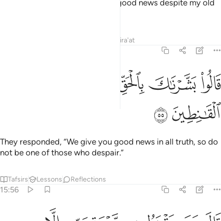
He wondered, “Do you give me good news despite my old
age? What unlikely news!”
Tafsirs
Lessons
Reflections
Qira'at
15:55
ﱜ
ﱝ
ﱞ
ﱟ
الوا بشرناك بالحق فلا تكن من القانطين ٥٥
ﱠ
ﱡ
َالُوا۟ بَشَّرْنَـٰكَ بِٱلْحَقِّ فَلَا تَكُن مِّنَ ٱلْقَـٰنِطِينَ ٥٥
ﱢ
ﱣ
They responded, “We give you good news in all truth, so do
not be one of those who despair.”
Tafsirs
Lessons
Reflections
15:56
ال ومن يقنط من رحمة ربه الا الضالون ٥٦