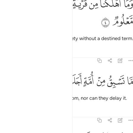
ﱚ
ﱛ
ﱜ
ﱝ
ﱞ
ﱟ
ﱠ
َمَآ أَهْلَكْنَا مِن قَرْيَةٍ إِلَّا وَلَهَا كِتَابٌۭ مَّعْلُومٌۭ ٤
ﱡ
ﱢ
We have never destroyed a society without a destined term.
Tafsirs
Lessons
Reflections
15:5
ﱣ
ﱤ
ﱥ
ﱦ
ﱧ
ا تسبق من امة اجلها وما يستاخرون ٥
ﱨ
ﱩ
ﱪ
َّا تَسْبِقُ مِنْ أُمَّةٍ أَجَلَهَا وَمَا يَسْتَـْٔخِرُونَ ٥
No people can advance their doom, nor can they delay it.
Tafsirs
Lessons
Reflections
15:6