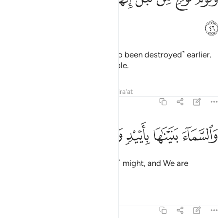
ﲾ
And the people of Noah ˹had also been destroyed˺ earlier.
They were truly a rebellious people.
Tafsirs
Lessons
Reflections
Qira'at
51:47
ﲿ
ﳀ
ﳁ
السماء بنيناها بايد وانا لموسعون ٤٧
ﳂ
ﳃ
ﳄ
َٱلسَّمَآءَ بَنَيْنَـٰهَا بِأَيْي۟دٍۢ وَإِنَّا لَمُوسِعُونَ ٤٧
We built the universe with ˹great˺ might, and We are
certainly expanding ˹it˺.
Tafsirs
Lessons
Reflections
51:48