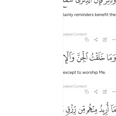
َذَكِّرْ فَإِنَّ ٱلذِّكْرَىٰ تَنفَعُ ٱلْمُؤْمِنِينَ ٥٥
But ˹continue to˺ remind. For certainly reminders benefit the
believers.
Tafsirs
Lessons
Reflections
Related Content
51:56
ﱣ
ﱤ
ﱥ
ما خلقت الجن والانس الا ليعبدون ٥٦
ﱦ
ﱧ
ﱨ
ﱩ
َمَا خَلَقْتُ ٱلْجِنَّ وَٱلْإِنسَ إِلَّا لِيَعْبُدُونِ ٥٦
I did not create jinn and humans except to worship Me.
Tafsirs
Lessons
Reflections
Related Content
51:57
ﱪ
ﱫ
ﱬ
ﱭ
ﱮ
ﱯ
ا اريد منهم من رزق وما اريد ان يطعمون ٥٧
ﱰ
ﱱ
ﱲ
ﱳ
َآ أُرِيدُ مِنْهُم مِّن رِّزْقٍۢ وَمَآ أُرِيدُ أَن يُطْعِمُونِ ٥٧