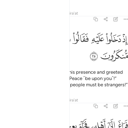
Tafsirs
Lessons
Reflections
Qira'at
51:25
ﲯ
ﲰ
ﲱ
ﲲ
ﲳﲴ
ﲵ
ذ دخلوا عليه فقالوا سلاما قال سلام قوم منكرون ٢٥
ﲶ
ﲷ
ِذْ دَخَلُوا۟ عَلَيْهِ فَقَالُوا۟ سَلَـٰمًۭا ۖ قَالَ سَلَـٰمٌۭ قَوْمٌۭ مُّنكَرُونَ ٢٥
ﲸ
ﲹ
˹Remember˺ when they entered his presence and greeted
˹him with˺, “Peace!” He replied, “Peace ˹be upon you˺!”
˹Then he said to himself,˺ “These people must be strangers!”
Tafsirs
Lessons
Reflections
Qira'at
51:26
ﲺ
ﲻ
ﲼ
ﲽ
راغ الى اهله فجاء بعجل سمين ٢٦
ﲾ
ﲿ
ﳀ
َرَاغَ إِلَىٰٓ أَهْلِهِۦ فَجَآءَ بِعِجْلٍۢ سَمِينٍۢ ٢٦