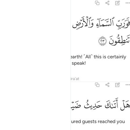
51:23
ﲞ
ﲟ
ﲠ
ﲡ
ﲢ
ورب السماء والارض انه لحق مثل ما انكم تنطقون ٢٣
ﲣ
ﲤ
ﲥ
َوَرَبِّ ٱلسَّمَآءِ وَٱلْأَرْضِ إِنَّهُۥ لَحَقٌّۭ مِّثْلَ مَآ أَنَّكُمْ تَنطِقُونَ ٢٣
ﲦ
ﲧ
Then by the Lord of heaven and earth! ˹All˺ this is certainly
as true as ˹the fact that˺ you can speak!
Tafsirs
Lessons
Reflections
Qira'at
51:24
ﲨ
ﲩ
ﲪ
ﲫ
ل اتاك حديث ضيف ابراهيم المكرمين ٢٤
ﲬ
ﲭ
ﲮ
َلْ أَتَىٰكَ حَدِيثُ ضَيْفِ إِبْرَٰهِيمَ ٱلْمُكْرَمِينَ ٢٤
Has the story of Abraham’s honoured guests reached you
˹O Prophet˺?