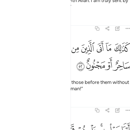
And do not set up another god with Allah. I am truly sent by
Him with a clear warning to you.”
Tafsirs
Lessons
Reflections
51:52
ﱁ
ﱂ
ﱃ
ﱄ
ﱅ
ﱆ
ﱇ
ﱈ
ﱉ
ذالك ما اتى الذين من قبلهم من رسول الا قالوا ساحر او مجنون ٥٢
ﱊ
َذَٰلِكَ مَآ أَتَى ٱلَّذِينَ مِن قَبْلِهِم مِّن رَّسُولٍ إِلَّا قَالُوا۟ سَاحِرٌ أَوْ مَجْنُونٌ ٥٢
ﱋ
ﱌ
ﱍ
ﱎ
Similarly, no messenger came to those before them without
being told: “A magician or a madman!”
Tafsirs
Lessons
Reflections
51:53
تواصوا به بل هم قوم طاغون ٥٣