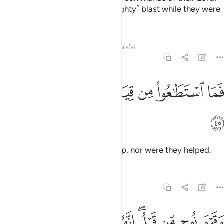
so they were overtaken by a ˹mighty˺ blast while they were
looking on.
Tafsirs
Lessons
Reflections
Qira'at
51:45
ﲭ
ﲮ
ﲯ
ﲰ
ﲱ
ما استطاعوا من قيام وما كانوا منتصرين ٤٥
ﲲ
ﲳ
َمَا ٱسْتَطَـٰعُوا۟ مِن قِيَامٍۢ وَمَا كَانُوا۟ مُنتَصِرِينَ ٤٥
ﲴ
Then they were not able to rise up, nor were they helped.
Tafsirs
Lessons
Reflections
51:46
ﲵ
ﲶ
ﲷ
ﲸﲹ
ﲺ
قوم نوح من قبل انهم كانوا قوما فاسقين ٤٦
ﲻ
ﲼ
ﲽ
َقَوْمَ نُوحٍۢ مِّن قَبْلُ ۖ إِنَّهُمْ كَانُوا۟ قَوْمًۭا فَـٰسِقِينَ ٤٦