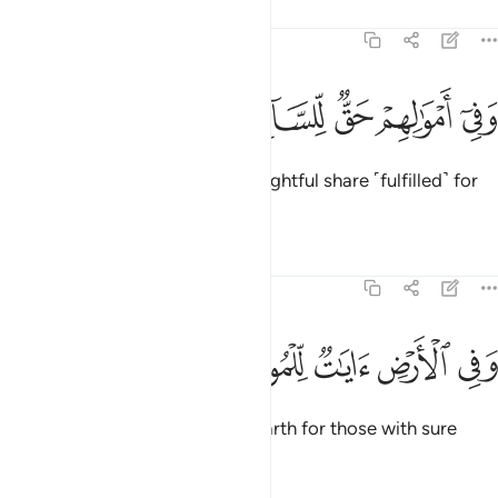
Tafsirs
Lessons
Reflections
51:19
ﲇ
ﲈ
ﲉ
في اموالهم حق للسايل والمحروم ١٩
ﲊ
ﲋ
ﲌ
َفِىٓ أَمْوَٰلِهِمْ حَقٌّۭ لِّلسَّآئِلِ وَٱلْمَحْرُومِ ١٩
And in their wealth there was a rightful share ˹fulfilled˺ for
the beggar and the poor.
Tafsirs
Lessons
Reflections
51:20
ﲍ
ﲎ
ﲏ
في الارض ايات للموقنين ٢٠
ﲐ
ﲑ
َفِى ٱلْأَرْضِ ءَايَـٰتٌۭ لِّلْمُوقِنِينَ ٢٠
There are ˹countless˺ signs on earth for those with sure
faith,