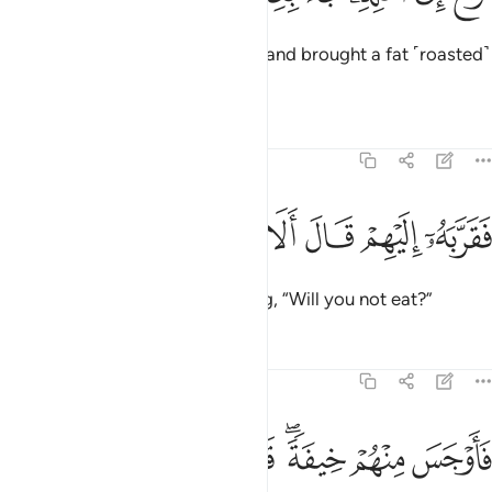
Then he slipped off to his family and brought a fat ˹roasted˺
calf,
1
Tafsirs
Lessons
Reflections
51:27
ﳁ
ﳂ
قربه اليهم قال الا تاكلون ٢٧
ﳃ
ﳄ
ﳅ
ﳆ
َقَرَّبَهُۥٓ إِلَيْهِمْ قَالَ أَلَا تَأْكُلُونَ ٢٧
and placed it before them, asking, “Will you not eat?”
Tafsirs
Lessons
Reflections
51:28
ﳇ
ﳈ
ﳉﳊ
ﳋ
ﳌ
ﳍﳎ
اوجس منهم خيفة قالوا لا تخف وبشروه بغلام عليم ٢٨
ﳏ
َأَوْجَسَ مِنْهُمْ خِيفَةًۭ ۖ قَالُوا۟ لَا تَخَفْ ۖ وَبَشَّرُوهُ بِغُلَـٰمٍ عَلِيمٍۢ ٢٨