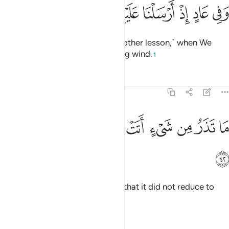
ﲉ
ﲊ
ﲋ
ﲌ
ﲍ
في عاد اذ ارسلنا عليهم الريح العقيم ٤١
ﲎ
ﲏ
ﲐ
َفِى عَادٍ إِذْ أَرْسَلْنَا عَلَيْهِمُ ٱلرِّيحَ ٱلْعَقِيمَ ٤١
And in ˹the story of˺ ’Âd ˹was another lesson,˺ when We
sent against them the devastating wind.
1
Tafsirs
Lessons
Reflections
51:42
ﲑ
ﲒ
ﲓ
ﲔ
ﲕ
ﲖ
ا تذر من شيء اتت عليه الا جعلته كالرميم ٤٢
ﲗ
ﲘ
ﲙ
َا تَذَرُ مِن شَىْءٍ أَتَتْ عَلَيْهِ إِلَّا جَعَلَتْهُ كَٱلرَّمِيمِ ٤٢
ﲚ
There was nothing it came upon that it did not reduce to
ashes.
Tafsirs
Lessons
Reflections