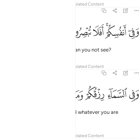
Tafsirs
Lessons
Reflections
Related Content
51:21
ﲒ
ﲓﲔ
ﲕ
في انفسكم افلا تبصرون ٢١
ﲖ
ﲗ
َفِىٓ أَنفُسِكُمْ ۚ أَفَلَا تُبْصِرُونَ ٢١
as there are within yourselves. Can you not see?
Tafsirs
Lessons
Reflections
Related Content
51:22
ﲘ
ﲙ
ﲚ
في السماء رزقكم وما توعدون ٢٢
ﲛ
ﲜ
ﲝ
َفِى ٱلسَّمَآءِ رِزْقُكُمْ وَمَا تُوعَدُونَ ٢٢
In heaven is your sustenance and whatever you are
promised.
Tafsirs
Lessons
Reflections
Related Content