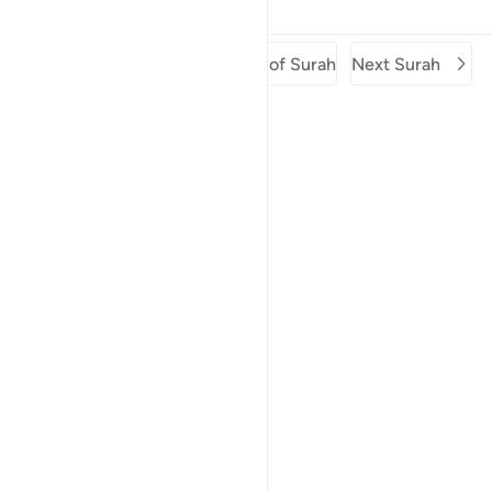
Tafsirs
Lessons
Reflections
Previous Surah
Beginning of Surah
Next Surah