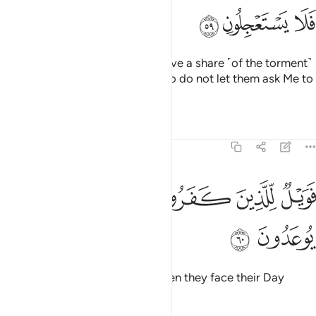
ﲃ
ﲄ
ﲅ
The wrongdoers will certainly have a share ˹of the torment˺
like that of their predecessors. So do not let them ask Me to
hasten ˹it˺.
Tafsirs
Lessons
Reflections
51:60
ﲆ
ﲇ
ﲈ
ﲉ
ويل للذين كفروا من يومهم الذي يوعدون ٦٠
ﲊ
ﲋ
َوَيْلٌۭ لِّلَّذِينَ كَفَرُوا۟ مِن يَوْمِهِمُ ٱلَّذِى يُوعَدُونَ ٦٠
ﲌ
ﲍ
Woe then to the disbelievers when they face their Day
which they are warned of!