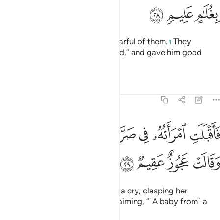
ﳐ
ﳑ
ﳒ
˹They did not eat,˺ so he grew fearful of them.
They
1
reassured ˹him˺, “Do not be afraid,” and gave him good
news of a knowledgeable son.
2
Tafsirs
Lessons
Reflections
51:29
ﳓ
ﳔ
ﳕ
ﳖ
ﳗ
اقبلت امراته في صرة فصكت وجهها وقالت عجوز عقيم ٢٩
ﳘ
َأَقْبَلَتِ ٱمْرَأَتُهُۥ فِى صَرَّةٍۢ فَصَكَّتْ وَجْهَهَا وَقَالَتْ عَجُوزٌ عَقِيمٌۭ ٢٩
ﳙ
ﳚ
ﳛ
ﳜ
Then his wife came forward with a cry, clasping her
forehead ˹in astonishment˺, exclaiming, “˹A baby from˺ a
barren, old woman!”