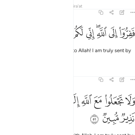
Tafsirs
Lessons
Reflections
Qira'at
51:50
ﳒ
ﳓ
ﳔﳕ
ﳖ
ﳗ
فروا الى الله اني لكم منه نذير مبين ٥٠
ﳘ
ﳙ
ﳚ
ﳛ
َفِرُّوٓا۟ إِلَى ٱللَّهِ ۖ إِنِّى لَكُم مِّنْهُ نَذِيرٌۭ مُّبِينٌۭ ٥٠
So ˹proclaim, O Prophet˺: “Flee to Allah! I am truly sent by
Him with a clear warning to you.
Tafsirs
Lessons
Reflections
51:51
ﳜ
ﳝ
ﳞ
ﳟ
ﳠ
ﳡﳢ
لا تجعلوا مع الله الاها اخر اني لكم منه نذير مبين ٥١
ﳣ
ﳤ
ﳥ
َلَا تَجْعَلُوا۟ مَعَ ٱللَّهِ إِلَـٰهًا ءَاخَرَ ۖ إِنِّى لَكُم مِّنْهُ نَذِيرٌۭ مُّبِينٌۭ ٥١
ﳦ
ﳧ
ﳨ