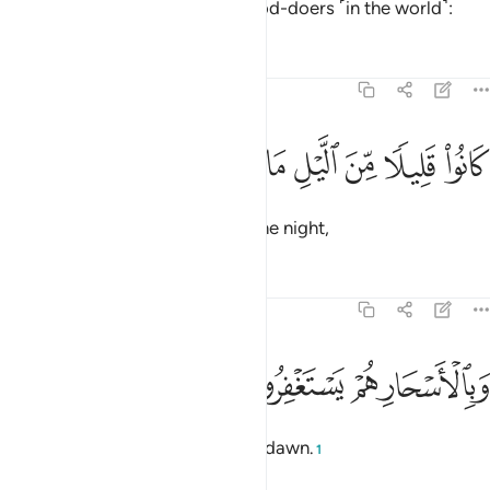
this ˹reward˺ they were truly good-doers ˹in the world˺:
Tafsirs
Lessons
Reflections
51:17
ﱼ
ﱽ
ﱾ
ﱿ
انوا قليلا من الليل ما يهجعون ١٧
ﲀ
ﲁ
ﲂ
َانُوا۟ قَلِيلًۭا مِّنَ ٱلَّيْلِ مَا يَهْجَعُونَ ١٧
they used to sleep only little in the night,
Tafsirs
Lessons
Reflections
51:18
ﲃ
ﲄ
بالاسحار هم يستغفرون ١٨
ﲅ
ﲆ
َبِٱلْأَسْحَارِ هُمْ يَسْتَغْفِرُونَ ١٨
and pray for forgiveness before dawn.
1