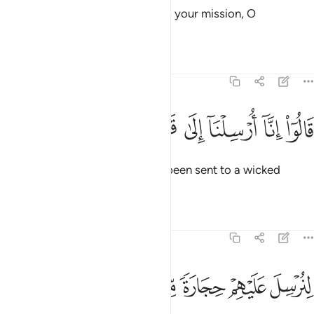
˹Later,˺ Abraham asked, “What is your mission, O
messenger-angels?”
Tafsirs
Lessons
Reflections
51:32
ﱈ
ﱉ
ﱊ
ﱋ
الوا انا ارسلنا الى قوم مجرمين ٣٢
ﱌ
ﱍ
ﱎ
َالُوٓا۟ إِنَّآ أُرْسِلْنَآ إِلَىٰ قَوْمٍۢ مُّجْرِمِينَ ٣٢
They replied, “We have actually been sent to a wicked
people,
Tafsirs
Lessons
Reflections
51:33
ﱏ
ﱐ
ﱑ
نرسل عليهم حجارة من طين ٣٣
ﱒ
ﱓ
ﱔ
ِنُرْسِلَ عَلَيْهِمْ حِجَارَةًۭ مِّن طِينٍۢ ٣٣