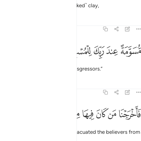
to send upon them stones of ˹baked˺ clay,
Tafsirs
Lessons
Reflections
51:34
ﱕ
ﱖ
ﱗ
سومة عند ربك للمسرفين ٣٤
ﱘ
ﱙ
ُّسَوَّمَةً عِندَ رَبِّكَ لِلْمُسْرِفِينَ ٣٤
marked by your Lord for the transgressors.”
Tafsirs
Lessons
Reflections
51:35
ﱚ
ﱛ
ﱜ
ﱝ
ﱞ
اخرجنا من كان فيها من المومنين ٣٥
ﱟ
ﱠ
َأَخْرَجْنَا مَن كَانَ فِيهَا مِنَ ٱلْمُؤْمِنِينَ ٣٥
Then ˹before the torment˺ We evacuated the believers from
the city.