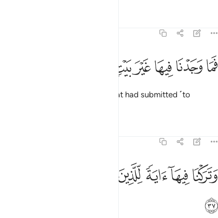
Tafsirs
Lessons
Reflections
51:36
ﱡ
ﱢ
ﱣ
ﱤ
ﱥ
ما وجدنا فيها غير بيت من المسلمين ٣٦
ﱦ
ﱧ
ﱨ
َمَا وَجَدْنَا فِيهَا غَيْرَ بَيْتٍۢ مِّنَ ٱلْمُسْلِمِينَ ٣٦
But We only found one family that had submitted ˹to
Allah˺.
1
Tafsirs
Lessons
Reflections
51:37
ﱩ
ﱪ
ﱫ
ﱬ
تركنا فيها اية للذين يخافون العذاب الاليم ٣٧
ﱭ
ﱮ
ﱯ
َتَرَكْنَا فِيهَآ ءَايَةًۭ لِّلَّذِينَ يَخَافُونَ ٱلْعَذَابَ ٱلْأَلِيمَ ٣٧
ﱰ