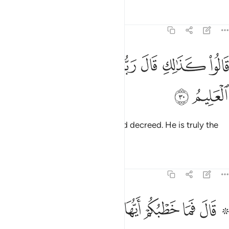
Tafsirs
Lessons
Reflections
51:30
ﳝ
ﳞ
ﳟ
ﳠﳡ
الوا كذالك قال ربك انه هو الحكيم العليم ٣٠
ﳢ
ﳣ
ﳤ
َالُوا۟ كَذَٰلِكِ قَالَ رَبُّكِ ۖ إِنَّهُۥ هُوَ ٱلْحَكِيمُ ٱلْعَلِيمُ ٣٠
ﳥ
ﳦ
They replied, “Such has your Lord decreed. He is truly the
All-Wise, All-Knowing.”
Tafsirs
Lessons
Reflections
51:31
ﱁ ﱂ
ﱃ
ﱄ
ﱅ
۞ ال فما خطبكم ايها المرسلون ٣١
ﱆ
ﱇ
۞ َالَ فَمَا خَطْبُكُمْ أَيُّهَا ٱلْمُرْسَلُونَ ٣١