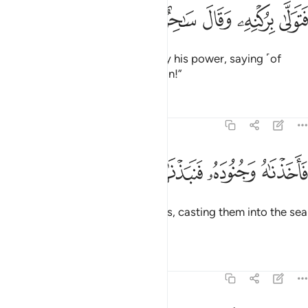
ﱺ
ﱻ
ﱼ
ﱽ
تولى بركنه وقال ساحر او مجنون ٣٩
ﱾ
ﱿ
ﲀ
َتَوَلَّىٰ بِرُكْنِهِۦ وَقَالَ سَـٰحِرٌ أَوْ مَجْنُونٌۭ ٣٩
but Pharaoh was carried away by his power, saying ˹of
Moses˺, “A magician or a madman!”
Tafsirs
Lessons
Reflections
51:40
ﲁ
ﲂ
ﲃ
ﲄ
اخذناه وجنوده فنبذناهم في اليم وهو مليم ٤٠
ﲅ
ﲆ
ﲇ
ﲈ
َأَخَذْنَـٰهُ وَجُنُودَهُۥ فَنَبَذْنَـٰهُمْ فِى ٱلْيَمِّ وَهُوَ مُلِيمٌۭ ٤٠
So We seized him and his soldiers, casting them into the sea
while he was blameworthy.
1
Tafsirs
Lessons
Reflections
51:41