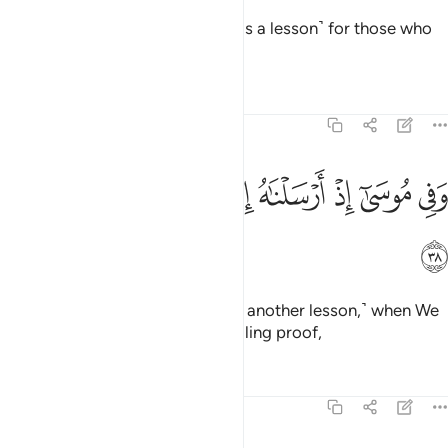
And We have left a sign there
˹as a lesson˺ for those who
1
fear the painful punishment.
Tafsirs
Lessons
Reflections
51:38
ﱱ
ﱲ
ﱳ
ﱴ
ﱵ
ﱶ
في موسى اذ ارسلناه الى فرعون بسلطان مبين ٣٨
ﱷ
ﱸ
َفِى مُوسَىٰٓ إِذْ أَرْسَلْنَـٰهُ إِلَىٰ فِرْعَوْنَ بِسُلْطَـٰنٍۢ مُّبِينٍۢ ٣٨
ﱹ
And in ˹the story of˺ Moses ˹was another lesson,˺ when We
sent him to Pharaoh with compelling proof,
Tafsirs
Lessons
Reflections
51:39