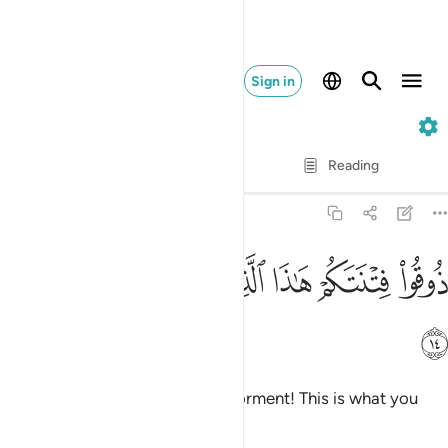
Sign in
51. Adh-Dhariyat
Verse by Verse
Reading
Translation
: Dr. Mustafa Khattab
51:14
ﱣ
ﱤ
ﱥ
ﱦ
وقوا فتنتكم هاذا الذي كنتم به تستعجلون ١٤
ﱧ
ﱨ
ﱩ
ُوقُوا۟ فِتْنَتَكُمْ هَـٰذَا ٱلَّذِى كُنتُم بِهِۦ تَسْتَعْجِلُونَ ١٤
ﱪ
˹They will be told,˺ “Taste your torment! This is what you
sought to hasten.”