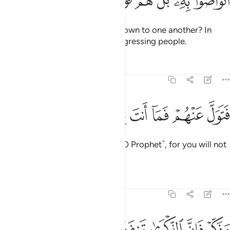
ﱏ
ﱐﱑ
ﱒ
ﱓ
ﱔ
ﱕ
ﱖ
َتَوَاصَوْا۟ بِهِۦ ۚ بَلْ هُمْ قَوْمٌۭ طَاغُونَ ٥٣
Have they passed this ˹cliché˺ down to one another? In
fact, they have ˹all˺ been a transgressing people.
Tafsirs
Lessons
Reflections
51:54
ﱗ
ﱘ
ﱙ
تول عنهم فما انت بملوم ٥٤
ﱚ
ﱛ
ﱜ
َتَوَلَّ عَنْهُمْ فَمَآ أَنتَ بِمَلُومٍۢ ٥٤
So ˹now˺ turn away from them ˹O Prophet˺, for you will not
be blamed.
1
Tafsirs
Lessons
Reflections
51:55
ﱝ
ﱞ
ﱟ
ذكر فان الذكرى تنفع المومنين ٥٥
ﱠ
ﱡ
ﱢ