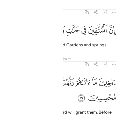
Tafsirs
Lessons
Reflections
51:15
ﱫ
ﱬ
ﱭ
ن المتقين في جنات وعيون ١٥
ﱮ
ﱯ
ﱰ
ِنَّ ٱلْمُتَّقِينَ فِى جَنَّـٰتٍۢ وَعُيُونٍ ١٥
Indeed, the righteous will be amid Gardens and springs,
Tafsirs
Lessons
Reflections
Qira'at
51:16
ﱱ
ﱲ
ﱳ
ﱴﱵ
ﱶ
ﱷ
خذين ما اتاهم ربهم انهم كانوا قبل ذالك محسنين ١٦
ﱸ
ﱹ
َاخِذِينَ مَآ ءَاتَىٰهُمْ رَبُّهُمْ ۚ إِنَّهُمْ كَانُوا۟ قَبْلَ ذَٰلِكَ مُحْسِنِينَ ١٦
ﱺ
ﱻ
˹joyfully˺ receiving what their Lord will grant them. Before