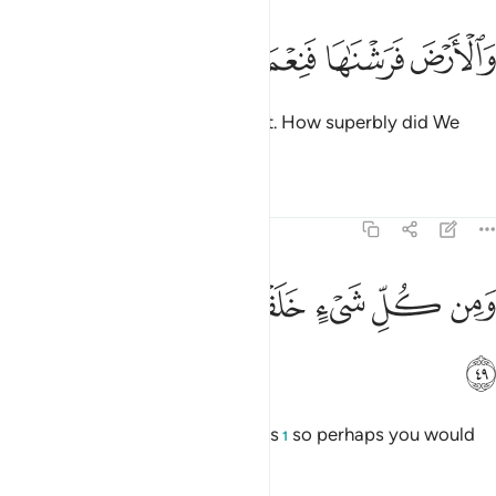
ﳅ
ﳆ
الارض فرشناها فنعم الماهدون ٤٨
ﳇ
ﳈ
ﳉ
َٱلْأَرْضَ فَرَشْنَـٰهَا فَنِعْمَ ٱلْمَـٰهِدُونَ ٤٨
As for the earth, We spread it out. How superbly did We
smooth it out!
1
Tafsirs
Lessons
Reflections
51:49
ﳊ
ﳋ
ﳌ
ﳍ
من كل شيء خلقنا زوجين لعلكم تذكرون ٤٩
ﳎ
ﳏ
ﳐ
َمِن كُلِّ شَىْءٍ خَلَقْنَا زَوْجَيْنِ لَعَلَّكُمْ تَذَكَّرُونَ ٤٩
ﳑ
And We created pairs of all things
so perhaps you would
1
be mindful.