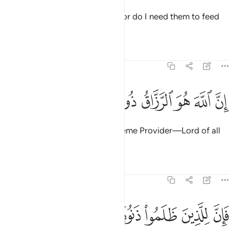
I seek no provision from them, nor do I need them to feed
Me.
Tafsirs
Lessons
Reflections
51:58
ﱴ
ﱵ
ﱶ
ﱷ
ﱸ
ن الله هو الرزاق ذو القوة المتين ٥٨
ﱹ
ﱺ
ﱻ
ِنَّ ٱللَّهَ هُوَ ٱلرَّزَّاقُ ذُو ٱلْقُوَّةِ ٱلْمَتِينُ ٥٨
Indeed, Allah ˹alone˺ is the Supreme Provider—Lord of all
Power, Ever Mighty.
Tafsirs
Lessons
Reflections
51:59
ﱼ
ﱽ
ﱾ
ﱿ
ﲀ
ﲁ
ان للذين ظلموا ذنوبا مثل ذنوب اصحابهم فلا يستعجلون ٥٩
ﲂ
َإِنَّ لِلَّذِينَ ظَلَمُوا۟ ذَنُوبًۭا مِّثْلَ ذَنُوبِ أَصْحَـٰبِهِمْ فَلَا يَسْتَعْجِلُونِ ٥٩