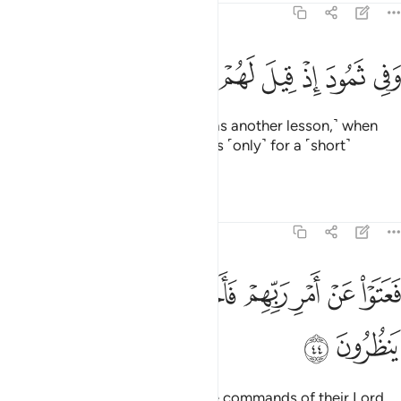
51:43
ﲛ
ﲜ
ﲝ
ﲞ
ﲟ
في ثمود اذ قيل لهم تمتعوا حتى حين ٤٣
ﲠ
ﲡ
ﲢ
ﲣ
َفِى ثَمُودَ إِذْ قِيلَ لَهُمْ تَمَتَّعُوا۟ حَتَّىٰ حِينٍۢ ٤٣
And in ˹the story of˺ Thamûd ˹was another lesson,˺ when
they were told, “Enjoy yourselves ˹only˺ for a ˹short˺
while.”
1
Tafsirs
Lessons
Reflections
51:44
ﲤ
ﲥ
ﲦ
ﲧ
ﲨ
عتوا عن امر ربهم فاخذتهم الصاعقة وهم ينظرون ٤٤
ﲩ
ﲪ
َعَتَوْا۟ عَنْ أَمْرِ رَبِّهِمْ فَأَخَذَتْهُمُ ٱلصَّـٰعِقَةُ وَهُمْ يَنظُرُونَ ٤٤
ﲫ
ﲬ
Still they persisted in defying the commands of their Lord,