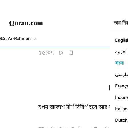
ভাষা নির
৫৫. Ar-Rahman
Englis
অনুবাদ
: Taisirul Quran
العربية
৫৫:৩৭
বাংলা
ارسی
França
Indon
যখন আকাশ দীর্ণ বিদীর্ণ হবে আর লাল চাম
Italia
Dutch