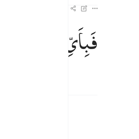
فَبِاَیِّ
اٰلَآءِ
رَبِّكُمَا
ت
فباي الاء ربكما تكذبان ٣٨
فَبِأَىِّ ءَالَآءِ رَبِّكُمَا تُكَذِّبَانِ ٣٨