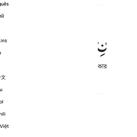
guês
ий
ُكَذِّبٰنِ
ไทย
e
ের প্রতিপালকের কোন্ কোন্ নি‘মাতকে অস্বীকার করবে?
中文
u
পূর্ণ সূরা পড়ুন
চালিয়ে যান
ol
ili
Việt