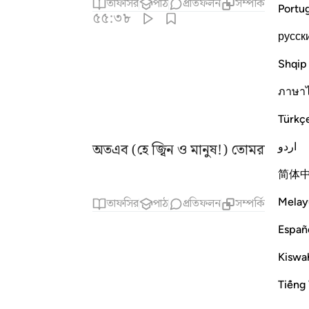
তাফসির
পাঠ
প্রতিফলন
সম্পর্কিত বিষয়বস্তু
Portu
৫৫:৩৮
русск
Shqip
ภาษา
Türkç
اردو
অতএব (হে জ্বিন ও মানুষ!) তোমরা তোমাদ
简体
Melay
তাফসির
পাঠ
প্রতিফলন
সম্পর্কিত বিষয়বস্তু
Españ
Kiswah
Tiếng 