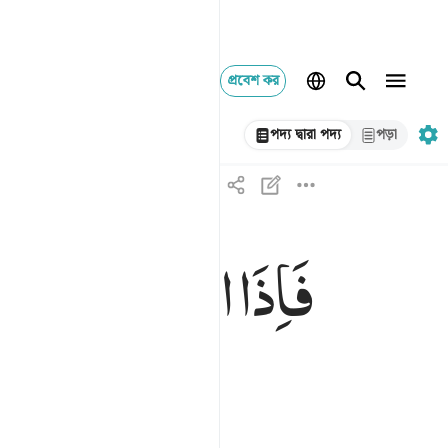
প্রবেশ কর
পদ্য দ্বারা পদ্য
পড়া
فَاِذَا
انْشَقَّتِ
السَّم
فاذا انشقت السماء فكانت وردة كالدهان ٣٧
فَإِذَا ٱنشَقَّتِ ٱلسَّمَآءُ فَكَانَتْ وَرْدَةًۭ كَٱلدِّهَانِ ٣٧