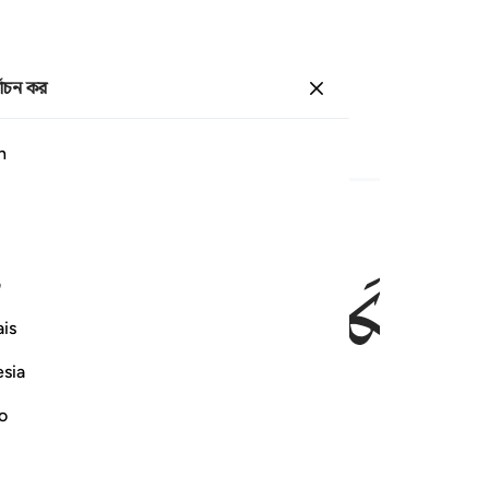
্বাচন কর
প্রবেশ কর
পাতা
৪৭৯
জুজ
২৭
/
হিযব
৫৪
h
َآءُ
فَكَانَتْ
وَرْدَةً
كَالدِّهَانِ
ف
is
esia
ড়ার মত রক্তবর্ণ ধারণ করবে
no