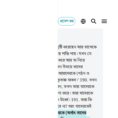
প্রবেশ কর
াসঙ্গিকভাবে পড়ুন
ায় ৭, পৃষ্ঠা ১৫৮, জুজ ৯
9
.
তিনিই তোমাদেরকে এক ব্যক্তি হতে সৃষ্টি করেছেন আর তাত্থেকে
 জোড়া সৃষ্টি করেছেন যাতে সে তার কাছে শান্তি পায়। যখন সে
্রীর সাথে সঙ্গত হয় তখন সে লঘু গর্ভধারণ করে আর তা নিয়ে
ফেরা করে। গর্ভ যখন ভারী হয়ে যায় তখন উভয়ে তাদের
তিপালক আল্লাহকে ডেকে বলে, ‘যদি তুমি আমাদেরকে (গঠন ও
ভাবে) ভাল সন্তান দান কর তাহলে আমরা কৃতজ্ঞ থাকব।’
190
.
যখন
ি তাদেরকে সর্বাঙ্গ-সুন্দর সন্তান দান করেন, তখন তারা তাদেরকে
দেয়া হয় তাতে অন্যকে আল্লাহর শরীক গণ্য করে। তারা যাদেরকে
ক গণ্য করে আল্লাহ তাদের থেকে অনেক ঊর্ধ্বে।
191
.
তারা কি
 কিছুকে শরীক করে যারা কিছুই সৃষ্টি করে না? বরং তাদেরকেই
্টি করা হয়েছে।
192
.
তারা না পারে তাদেরকে (অর্থাৎ তাদের