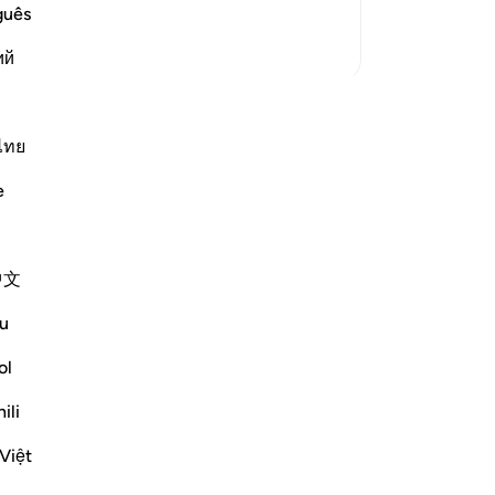
ের নিজেদেরও নয়।
‘ইব
guês
কর
আরও তাফসির
ий
তোম
তো
ডাক
আপনার নিজের প্রতিফলন শুরু করুন এবং
থাক
ไทย
েক্ট কমিউনিটির সাথে শেয়ার করুন।
দি
e
কি 
োগ করুন
দেখ
দেখুন
যা
中文
বির
হলে
u
সৎক
আল্
ol
করা
ili
19
দেখ
Việt
দেখ