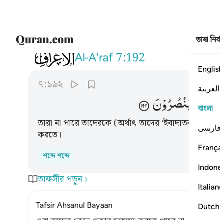
ভাষা নির
007
ولا يستطيعون لهم نصرا ولا انفسهم ي
Al-A'raf
7:192
Englis
৭:১৯২
العربية
ُسَهُمْ
یَنْصُرُوْنَ
বাংলা
তারা না পারে তাদেরকে (অর্থাৎ তাদের ‘ইবাদাতকারীদেরক
ارسی
করতে।
França
শব্দে শব্দে
Indon
তাফসীর পড়ুন
Italia
Tafsir Ahsanul Bayaan
Dutch