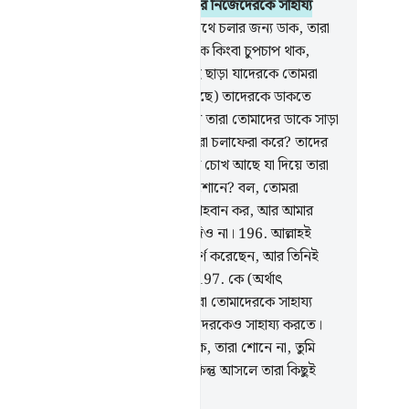
াদাতকারীদেরকে) সাহায্য করতে, না পারে নিজেদেরকে সাহায্য
তে।
193
.
তোমরা তাদেরকে যদি সত্যপথে চলার জন্য ডাক, তারা
াদের অনুসরণ করবে না। তাদেরকে ডাক কিংবা চুপচাপ থাক,
মাদের জন্য উভয়ই সমান।
194
.
আল্লাহ ছাড়া যাদেরকে তোমরা
 তারা তোমাদের মতই বান্দাহ্। (ঠিক আছে) তাদেরকে ডাকতে
, তোমরা যদি সত্যবাদী হয়ে থাক তাহলে তারা তোমাদের ডাকে সাড়া
ক।
195
.
তাদের কি পা আছে যা দিয়ে তারা চলাফেরা করে? তাদের
হাত আছে যা দিয়ে তারা ধরে? তাদের কি চোখ আছে যা দিয়ে তারা
ে? তাদের কি কান আছে যা দিয়ে তারা শোনে? বল, তোমরা
দেরকে আল্লাহর শরীক করছ তাদেরকে আহবান কর, আর আমার
ুদ্ধে ষড়যন্ত্র কর এবং আমাকে অবকাশ দিও না।
196
.
আল্লাহই
ন আমার অভিভাবক যিনি কিতাব অবতীর্ণ করেছেন, আর তিনিই
র্মশীলদের অভিভাবকত্ব করে থাকেন।
197
.
কে (অর্থাৎ
লাহকে) ছাড়া যাদেরকে তোমরা ডাক, তারা তোমাদেরকে সাহায্য
র কোন ক্ষমতা রাখে না, পারে না নিজেদেরকেও সাহায্য করতে।
8
.
তাদেরকে যদি সঠিক পথের দিকে ডাক, তারা শোনে না, তুমি
 যে তারা তোমার দিকে তাকিয়ে আছে কিন্তু আসলে তারা কিছুই
তে পায় না।