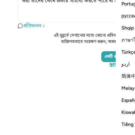
ওরা তাদের কোন প্রকার সাহায্য করতে পারে না এবং ওদ
Portu
русск
প্রতিফলন
Shqip
এই মুহূর্তে দেখানোর মতো কোনো প্রতিফলন নেই - 
ภาษา
ব্যক্তিগতভাবে সংরক্ষণ করুন, অথবা কুরআনরিফ্ল
Türkç
একটি প্রতিফলন য
اردو
কুরআনরিফ্লেক্ট 
简体
Melay
Españ
Kiswah
Tiếng 