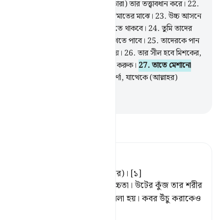
21
.
আল্লাহর নৈকট্যপ্রাপ্ত (ফেরেশতারা) তার তত্ত্বাবধান করে।
22
.
পুণ্যবান লোকেরা থাকবে অফুরন্ত নি‘মাতের মাঝে।
23
.
উচ্চ আসনে
বসে তারা (চারদিকের সবকিছু) দেখতে থাকবে।
24
.
তুমি তাদের
মুখে আরাম আয়েশের উজ্জ্বলতা দেখতে পাবে।
25
.
তাদেরকে পান
করানো হবে সীল-আঁটা উৎকৃষ্ট পানীয়।
26
.
তার সীল হবে মিশকের,
প্রতিযোগীরা এ বিষয়েই প্রতিযোগিতা করুক।
27
.
তাতে মেশানো
থাকবে ‘তাসনীম,
28
.
ওটা একটা ঝর্ণা, যাত্থেকে (আল্লাহর)
নৈকট্যপ্রাপ্তরা পান করবে।
-
Taisirul Quran
তাফসীর পড়ুন
Tafsir Ahsanul Bayaan
এর মিশ্রণ হবে তাসনীমের (পানির)। [১]
[১] 'তাসনীম' শব্দের অর্থ হল উচ্চতা। উটের কুঁজ তার শরীর
থেকে উঁচু, তাই তাকে 'সিনাম' বলা হয়। কবর উঁচু করাকেও
'তাসনীমু
…
আরও পড়ুন