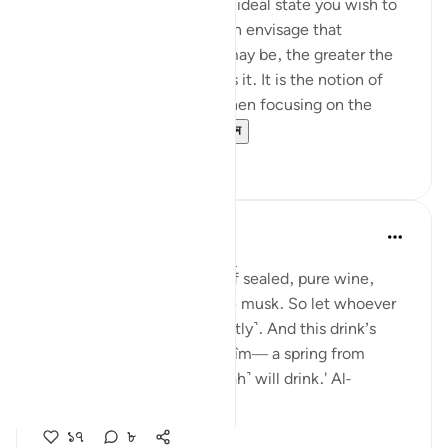
Success is the pursuit of an ideal state you wish to
achieve. The clearer you can envisage that
achievement, whatever it may be, the greater the
chances of working towards it. It is the notion of
having a set ambition and then focusing on the
journey to get yo...
আরো দেখুন
১৯
৩
Sundas Ejaz
গত বছর
·
রেফারেন্সিং
আয়াহ ৮৩:২৫-২৮
'They will be given a drink of sealed, pure wine,
whose last sip will smell like musk. So let whoever
aspires to this strive ˹diligently˺. And this drink’s
flavour will come from Tasnîm— a spring from
which those nearest ˹to Allah˺ will drink.' Al-
Mutaffifin ...
আরো দেখুন
১৭
৮