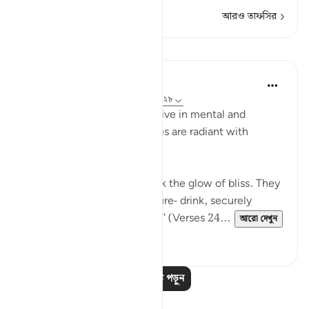
আরও তাফসির
পাঠ
In the Shade of the Quran
৩১ সপ্তাহ আগে
·
রেফারেন্সিং
আয়াহ ৮৩:২৪-২৮
In their bliss, the righteous live in mental and
physical comfort. Their faces are radiant with
unmistakable joy:
"In their faces you shall mark the glow of bliss. They
will be given to drink of a pure- drink, securely
sealed, with a seal of musk." (Verses 24...
আরো দেখুন
০
০
আরও পাঠ পড়ুন