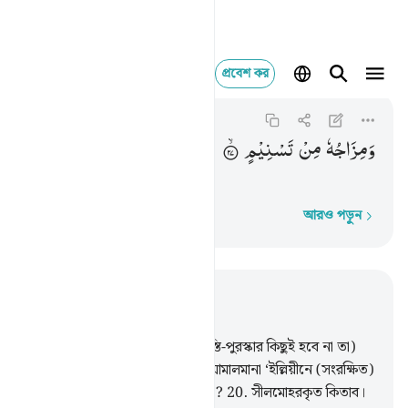
প্রবেশ কর
Al-Mutaffifin
ومزاجه من تسنيم ٢٧
83:27
৮৩:২৭
وَمِزَاجُهٗ
مِنْ
تَسْنِیْمٍ
তাতে মেশানো থাকবে ‘তাসনীম,
আরও পড়ুন
শব্দে শব্দে
প্রাসঙ্গিকভাবে পড়ুন
অধ্যায় ৮৩, পৃষ্ঠা ৫৩৪, জুজ ৩০
18
.
(ভাল-মন্দের বিচার হবে না, শাস্তি-পুরস্কার কিছুই হবে না তা)
কক্ষনো না, নিশ্চয়ই সৎলোকদের ‘আমালমানা ‘ইল্লিয়ীনে (সংরক্ষিত)
আছে।
19
.
তুমি কি জান ইল্লিয়ীন কী?
20
.
সীলমোহরকৃত কিতাব।