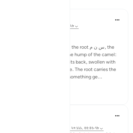
প্রতিফলন
Ola Shoubaki
২০ সপ্তাহ আগে
·
রেফারেন্সিং
আয়াহ ৮৩:২৭-২৮
Gems of Jannah Series
The word تسنيم comes from the root س ن م, the
same root as سَنَم sanam - the hump of the camel:
that proud, rounded rise on its back, swollen with
reserve and quiet abundance. The root carries the
sense of elevated fullness, something ge...
আরো দেখুন
২
০
Hammad Fahim
৩২ সপ্তাহ আগে
·
রেফারেন্সিং
আয়াহ ৩৭:৬০-৬১, ৮৩:২৭-২৮, ২৩:১১১, ৫৫:৪৬-৭৮