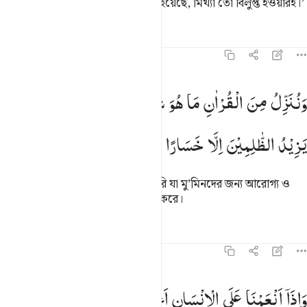
বল, ‘সত্য এসে গেছে আর মিথ্যা বিলুপ্ত হয়েছে, মিথ্যা তো বিলুপ্ত হওয়ারই।’
তাফসির
পাঠ
প্রতিফলন
হাদিস
১৭:৮২
ننزل من القران ما هو شفاء ورحمة للمومنين ولا يزيد الظالمين الا خسارا
وَنُنَزِّلُ
مِنَ
الْقُرْاٰنِ
مَا
هُوَ
شِفَآءٌ
وَّرَحْمَةٌ
لِّلْمُؤْمِنِیْنَ ۙ
وَلَا
َنُنَزِّلُ مِنَ ٱلْقُرْءَانِ مَا هُوَ شِفَآءٌۭ وَرَحْمَةٌۭ لِّلْمُؤْمِنِينَ ۙ وَلَا يَزِيدُ ٱلظَّـٰ
یَزِیْدُ
الظّٰلِمِیْنَ
اِلَّا
خَسَارًا
আমি কুরআন হতে (ক্রমশঃ) অবতীর্ণ করি যা মু’মিনদের জন্য আরোগ্য ও
রহমাত, কিন্তু তা যালিমদের ক্ষতিই বৃদ্ধি করে।
তাফসির
পাঠ
প্রতিফলন
কিরাত
১৭:৮৩
اذا انعمنا على الانسان اعرض وناى بجانبه واذا مسه الشر كان ييوسا ٨٣
وَاِذَاۤ
اَنْعَمْنَا
عَلَی
الْاِنْسَانِ
اَعْرَضَ
وَنَاٰ
بِجَانِبِهٖ ۚ
وَاِذَا
َإِذَآ أَنْعَمْنَا عَلَى ٱلْإِنسَـٰنِ أَعْرَضَ وَنَـَٔا بِجَانِبِهِۦ ۖ وَإِذَا مَسَّهُ ٱلشَّرُّ كَانَ يَـُٔ