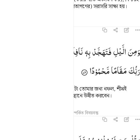
ফাজরের সলাতের কুরআন পাঠ (ফেরেশতাগণের) সরাসরি সাক্ষ্য হয়।
তাফসির
পাঠ
প্রতিফলন
হাদিস
১৭:৭৯
من الليل فتهجد به نافلة لك عسى ان يبعثك ربك مقاما محمودا ٧٩
وَمِنَ
الَّیْلِ
فَتَهَجَّدْ
بِهٖ
نَافِلَةً
لَّكَ ۖۗ
عَسٰۤی
اَنْ
یَّبْعَثَكَ
َمِنَ ٱلَّيْلِ فَتَهَجَّدْ بِهِۦ نَافِلَةًۭ لَّكَ عَسَىٰٓ أَن يَبْعَثَكَ رَبُّكَ مَقَامًۭا مَّحْمُود
رَبُّكَ
مَقَامًا
مَّحْمُوْدًا
আর রাত্রির কিছু অংশে তাহাজ্জুদ পড়, ওটা তোমার জন্য নফল, শীঘ্রই
তোমার প্রতিপালক তোমাকে প্রশংসিত স্থানে উন্নীত করবেন।
তাফসির
পাঠ
প্রতিফলন
হাদিস
সম্পর্কিত বিষয়বস্তু
১৭:৮০
قل رب ادخلني مدخل صدق واخرجني مخرج صدق واجعل لي من لدنك سلط