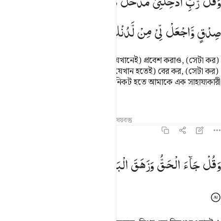
وَقُلْ
رَّبِّ
اَدْخِلْنِیْ
مُدْخَلَ
صِدْقٍ
وَّاَخْرِجْنِیْ
مُخْرَجَ
َقُل رَّبِّ أَدْخِلْنِى مُدْخَلَ صِدْقٍۢ وَأَخْرِجْنِى مُخْرَجَ صِدْقٍۢ وَٱجْعَل لِّى مِ
صِدْقٍ
وَّاجْعَلْ
لِّیْ
مِنْ
لَّدُنْكَ
سُلْطٰنًا
نَّصِیْرًا
বল, ‘হে আমার প্রতিপালক! আমাকে (যেখানেই) প্রবেশ করাও, (সেটা কর)
সত্য ও সম্মানের প্রবেশ, আর আমাকে (যেখান হতেই) বের কর, (সেটা কর)
সত্য ও সম্মানের বহির্গমন, আর তোমার নিকট হতে আমাকে এক সাহায্যকারী
শক্তি দান কর।
তাফসির
পাঠ
প্রতিফলন
সম্পর্কিত বিষয়বস্তু
১৭:৮১
قل جاء الحق وزهق الباطل ان الباطل كان زهوقا ٨١
وَقُلْ
جَآءَ
الْحَقُّ
وَزَهَقَ
الْبَاطِلُ ؕ
اِنَّ
الْبَاطِلَ
كَانَ
زَهُوْقًا
َقُلْ جَآءَ ٱلْحَقُّ وَزَهَقَ ٱلْبَـٰطِلُ ۚ إِنَّ ٱلْبَـٰطِلَ كَانَ زَهُوقًۭا ٨١