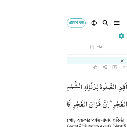
প্রবেশ কর
১৭. Al-Isra
পদ্য দ্বারা পদ্য
পড়া
অনুবাদ
: Taisirul Quran
Switch Quran.com to
English
১৭:৭৮
قم الصلاة لدلوك الشمس الى غسق الليل وقران الفجر ان قران الفجر ك
اَقِمِ
الصَّلٰوةَ
لِدُلُوْكِ
الشَّمْسِ
اِلٰی
غَسَقِ
الَّیْلِ
وَقُرْاٰنَ
َقِمِ ٱلصَّلَوٰةَ لِدُلُوكِ ٱلشَّمْسِ إِلَىٰ غَسَقِ ٱلَّيْلِ وَقُرْءَانَ ٱلْفَجْرِ ۖ إِنَّ قُرْء
الْفَجْرِ ؕ
اِنَّ
قُرْاٰنَ
الْفَجْرِ
كَانَ
مَشْهُوْدًا
সূর্য পশ্চিমে ঢলে পড়ার সময় হতে রাত্রির গাঢ় অন্ধকার পর্যন্ত নামায প্রতিষ্ঠা
কর, আর ফাজরের সলাতে কুরআন পাঠ (করার নীতি অবলম্বন কর), নিশ্চয়ই