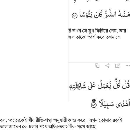
مَسَّهُ
الشَّرُّ
كَانَ
یَـُٔوْسًا
আমি যখন মানুষের প্রতি অনুগ্রহ বর্ষণ করি তখন সে মুখ ফিরিয়ে নেয়, আর
অহঙ্কারে দূরে সরে পড়ে; কিন্তু যখন অমঙ্গল তাকে স্পর্শ করে তখন সে
নিরাশ হয়ে যায়।
তাফসির
পাঠ
প্রতিফলন
কিরাত
১৭:৮৪
ل كل يعمل على شاكلته فربكم اعلم بمن هو اهدى سبيلا ٨٤
قُلْ
كُلٌّ
یَّعْمَلُ
عَلٰی
شَاكِلَتِهٖ ؕ
فَرَبُّكُمْ
اَعْلَمُ
بِمَنْ
هُوَ
ُلْ كُلٌّۭ يَعْمَلُ عَلَىٰ شَاكِلَتِهِۦ فَرَبُّكُمْ أَعْلَمُ بِمَنْ هُوَ أَهْدَىٰ سَبِيلًۭا ٨٤
اَهْدٰی
سَبِیْلًا
বল, ‘প্রত্যেকেই স্বীয় রীতি-পন্থা অনুযায়ী কাজ করে। এখন তোমার রববই
ভাল জানেন কে চলার পথে অধিকতর সঠিক পথে আছে।