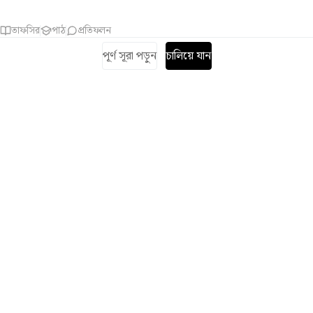
তাফসির
পাঠ
প্রতিফলন
পূর্ণ সূরা পড়ুন
চালিয়ে যান