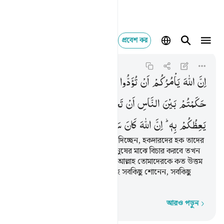
প্রবেশ কর
ان الله يامركم ان ت
An-Nisa
4:58
৪:৫৮
اِنَّ
اللّٰهَ
یَاْمُرُكُمْ
اَنْ
تُؤَدُّوا
الْاَمٰنٰتِ
اِلٰۤی
اَهْلِهَا ۙ
وَاِذَا
حَكَمْتُمْ
بَیْنَ
النَّاسِ
اَنْ
تَحْكُمُوْا
بِالْعَدْلِ ؕ
اِنَّ
اللّٰهَ
نِعِمَّا
یَعِظُكُمْ
بِهٖ ؕ
اِنَّ
اللّٰهَ
كَانَ
سَمِیْعًا
بَصِیْرًا
নিশ্চয়ই আল্লাহ তোমাদেরকে নির্দেশ দিচ্ছেন, হকদারদের হক তাদের
কাছে পৌঁছে দিতে। তোমরা যখন মানুষের মাঝে বিচার করবে তখন
ন্যায়পরায়ণতার সঙ্গে বিচার করবে। আল্লাহ তোমাদেরকে কত উত্তম
উপদেশই না দিচ্ছেন; নিশ্চয়ই আল্লাহ সবকিছু শোনেন, সবকিছু
দেখেন।
আরও পড়ুন
শব্দে শব্দে