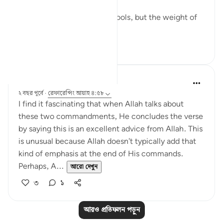
The world has changed its tools, but the weight of
...
আরো দেখুন
৭
২
QuranicQuest -
২ বছর পূর্বে
·
রেফারেন্সিং
আয়াহ ৪:৫৮
I find it fascinating that when Allah talks about
these two commandments, He concludes the verse
by saying this is an excellent advice from Allah. This
is unusual because Allah doesn't typically add that
kind of emphasis at the end of His commands.
Perhaps, A...
আরো দেখুন
৩
১
আরও প্রতিফলন পড়ুন