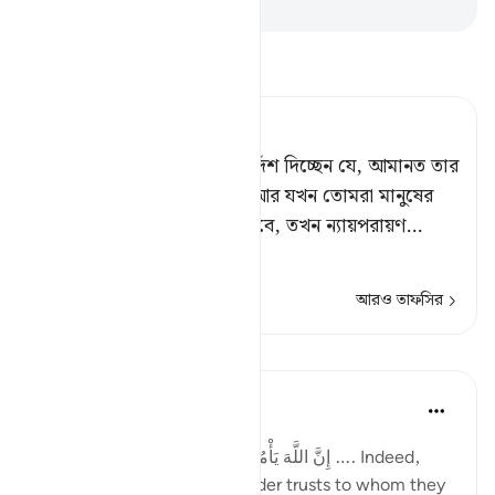
-
Taisirul Quran
তাফসীর পড়ুন
Tafsir Ahsanul Bayaan
নিশ্চয় আল্লাহ তোমাদেরকে নির্দেশ দিচ্ছেন যে, আমানত তার
মালিককে প্রত্যর্পণ করবে।[১] আর যখন তোমরা মানুষের
মধ্যে বিচার-কার্য পরিচালনা করবে, তখন ন্যায়পরায়ণ
…
আরও পড়ুন
আরও তাফসির
পাঠ
Taimiyyah Zubair
৪ বছর পূর্বে
·
রেফারেন্সিং
আয়াহ ৪:৫৮
إِنَّ اللَّهَ يَأْمُرُكُمْ أَن تُؤَدُّوا الْأَمَانَاتِ إِلَىٰ أَهْلِهَا …. Indeed,
Allah commands you to render trusts to whom they