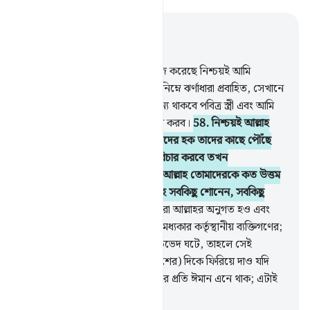
প্রাসঙ্গিকভাবে পড়ুন
অধ্যায় ৪, পৃষ্ঠা ৭৯, জুজ ৫
57
.
যারা ঈমান এনেছে এবং সৎকাজ করেছে নিশ্চয়ই আমি
তাদেরকে জান্নাতে দাখিল করব যার নিম্নে ঝর্ণাধারা প্রবাহিত, সেখানে
তারা চিরবাসী হবে, তাতে তাদের জন্য থাকবে পবিত্র স্ত্রী এবং আমি
তাদেরকে চির স্নিগ্ধ ঘন ছায়ায় দাখিল করব।
58
.
নিশ্চয়ই আল্লাহ
তোমাদেরকে নির্দেশ দিচ্ছেন, হকদারদের হক তাদের কাছে পৌঁছে
দিতে। তোমরা যখন মানুষের মাঝে বিচার করবে তখন
ন্যায়পরায়ণতার সঙ্গে বিচার করবে। আল্লাহ তোমাদেরকে কত উত্তম
উপদেশই না দিচ্ছেন; নিশ্চয়ই আল্লাহ সবকিছু শোনেন, সবকিছু
দেখেন।
59
.
হে ঈমানদারগণ! তোমরা আল্লাহর অনুগত হও এবং
রসূলের অনুগত হও এবং তোমাদের মধ্যকার কর্তৃস্থানীয় ব্যক্তিগণের;
যদি কোন বিষয়ে তোমাদের মধ্যে মতভেদ ঘটে, তাহলে সেই
বিষয়কে আল্লাহ এবং রসূলের (নির্দেশের) দিকে ফিরিয়ে দাও যদি
তোমরা আল্লাহ এবং আখিরাত দিবসের প্রতি ঈমান এনে থাক; এটাই
উত্তম এবং সুন্দরতম মর্মকথা।