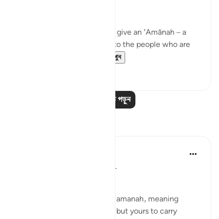
are due…
Meaning, when you have to give an ’Amānah – a
responsibility – then give it to the people who are
worthy of it; peop...
আরো দেখুন
২০
১
আরও পাঠ পড়ুন
প্রতিফলন
Suleiman Hani
২১ সপ্তাহ আগে
·
রেফারেন্সিং
আয়াহ ৪:৫৮
Power as Trust and Justice
Allah frames authority as an amanah, meaning
power is not yours to enjoy, but yours to carry