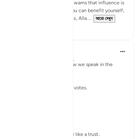
without betrayal. This verse warns that influence is
a moral test: the moment you can benefit yourself,
exclude others, or bend rules, Alla...
আরো দেখুন
২৩
২
Shahid Rao
২১ সপ্তাহ আগে
·
রেফারেন্সিং
আয়াহ ৪:৫৮
Sometimes I think about how we speak in the
modern world.
We raise our voices through votes.
A small mark on paper.
A quiet click on a screen.
We call it a right.
But sometimes it feels more like a trust.