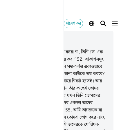
প্রবেশ কর
াসঙ্গিকভাবে পড়ুন
যায় ১৬, পৃষ্ঠা ২৪৫, জুজ ১৪
.
আল্লাহ বললেন, ‘তোমরা দু’ ইলাহ গ্রহণ করো না, তিনি তো এক
াহ; কাজেই আমাকে- কেবল আমাকেই ভয় কর।’
52
.
আকাশসমূহ
যমীনে যা কিছু আছে তা তাঁরই, আর দ্বীন সদা-সর্বদা একান্তভাবে
রই জন্য। তাহলে তোমরা কি আল্লাহ ছাড়া অন্য কাউকে ভয় করবে?
.
যে নি‘মাতই তোমরা পেয়েছ তাতো আল্লাহর নিকট হতেই। আর
 দুঃখ-কষ্ট তোমাদেরকে স্পর্শ করে, তখন তাঁর কাছেই তোমরা
ুল আবেদন জানাতে থাক।
54
.
অতঃপর যখন তিনি তোমাদের
ে দুঃখ-কষ্ট দূর করে দেন, তখন তোমাদের একদল তাদের
তিপালকের সঙ্গে অন্যকে শরীক করে বসে
55
.
আমি তাদেরকে যা
েছি তাদের না-শোকরি করা জন্য। অতএব তোমরা ভোগ করে নাও,
্রই তোমরা জানতে পারবে।
56
.
আর আমি তাদেরকে যে রিযক