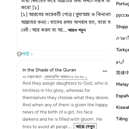
তারা নির্ধারিত করে আল্লাহর জন্য কন্যা-সন্তান অথচ তিনি
Portu
করে! [১]
[১] আরবের কয়েকটি গোত্র (খুযাআহ ও কিনানাহ) ফিরিশ
русск
আল্লাহর কন্যা। তাদের প্রথম অপরাধ হল, তারা আল্লাহর জন্
Shqip
নেই। আর করল তা আ
…
আরও পড়ুন
ภาษา
Türkç
পাঠ
اردو
In the Shade of the Quran
简体
৩১ সপ্তাহ আগে
·
রেফারেন্সিং
আয়াহ ১৬:৫৭-৫৯
And they assign daughters to God, who is
Melay
limitless in His glory, whereas for
Españ
themselves they choose what they desire.
And when any of them is given the happy
Kiswah
news of the birth of a girl, his face
Tiếng 
darkens and he is filled with gloom. He
tries to avoid all peopl...
আরো দেখুন