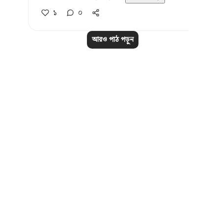
১
০
আরও পাঠ পড়ুন