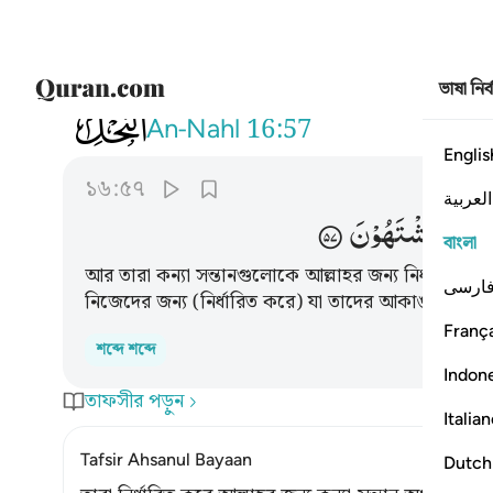
ভাষা নির
016
ويجعلون لله البنات سبحانه ولهم ما
An-Nahl
16:57
Englis
১৬:৫৭
العربية
مْ
مَّا
یَشْتَهُوْنَ
বাংলা
আর তারা কন্যা সন্তানগুলোকে আল্লাহর জন্য নির্ধারিত কর
ارسی
নিজেদের জন্য (নির্ধারিত করে) যা তাদের আকাঙ্ক্ষা হয়।
França
শব্দে শব্দে
Indon
তাফসীর পড়ুন
Italia
Tafsir Ahsanul Bayaan
Dutch