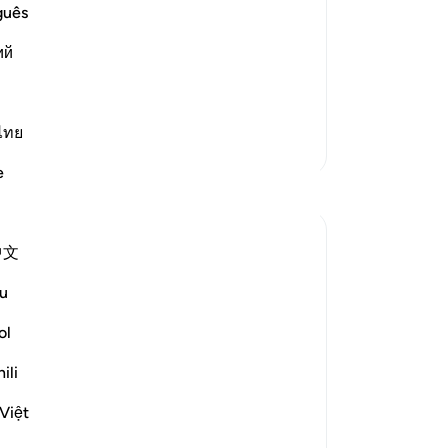
 পবিত্র; আর তাদের জন্য তাই যা তারা কামনা
দিয়
guês
তার
তার ইবাদত করত এবং তারা বলত, ফিরিশতারা
ий
সম্
য সন্তান নির্ধারণ করল; যদিও তাঁর কোন সন্তান
কন্
পবি
আকা
ไทย
আরও তাফসির
হয়,
e
59
প্রতিফলন
সে 
মাট
Yazin
中文
60
৫ বছর পূর্বে
·
রেফারেন্সিং
আয়াহ ১৬:৫০-৫৯
মহো
I’m often quick to identify negative traits
u
-
Ta
in others — this effort, if improvement
ol
truly is the desired end result — would be
নো
best directed inwards.
ili
এই 
Việt
This is true for two reasons:
Changing yourself is much easier than