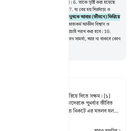
জিনিস থেকে তাকে সৃষ্টি করা হয়েছে।
6
.
তাকে সৃষ্টি করা হয়েছে
সবেগে বের হয়ে আসা পানি থেকে।
7
.
যা বের হয় শিরদাঁড়া ও
পাঁজরের মাঝখান থেকে।
8
.
তিনি মানুষকে আবার (জীবনে) ফিরিয়ে
আনতে অবশ্যই সক্ষম।
9
.
যেদিন (কাজকর্ম আকীদা বিশ্বাস ও
নিয়্যাত সম্পর্কিত) গোপন বিষয়াদি যাচাই পরখ করা হবে।
10
.
সেদিন মানুষের না থাকবে নিজের কোন সামর্থ্য, আর না থাকবে কোন
সাহায্যকারী।
-
Taisirul Quran
তাফসীর পড়ুন
Tafsir Ahsanul Bayaan
নিশ্চয় তিনি তাকে পূর্বাবস্থায় ফিরিয়ে দিতে সক্ষম। [১]
[১] অর্থাৎ, মানুষের মৃত্যুর পর তাদেরকে পুনর্বার জীবিত
করার শক্তি রাখেন। কারো কারো নিকটে এর মতলব হল
…
আরও পড়ুন
আরও তাফসির