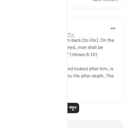
পাঠ
In the Shade of the Quran
৩১ সপ্তাহ আগে
·
রেফারেন্সিং
আয়াহ ৮৬:৮-১০
"God is well able to bring him back [to life]. On the
day when consciences are tried, man shall be
helpless, with no supporter." (Verses 8-10)
God, who has created him and looked after him, is
well able to bring man back to life after death. The
first creatio...
আরো দেখুন
০
০
১৯৭
আরও পাঠ পড়ুন