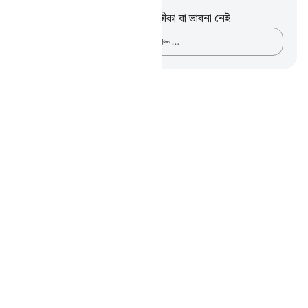
নোট এবং প্রতিফলন
এই পদটি সম্পর্কে আপনার কোনো টীকা বা ভাবনা নেই।
আপনার ভাবনাগুলো লিপিবদ্ধ করুন…
Notes
placeholders
close