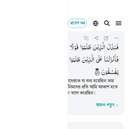
প্রবেশ কর
فبدل الذين ظلموا قولا غ
Al-Baqarah
2:59
২:৫৯
فَبَدَّلَ
الَّذِیْنَ
ظَلَمُوْا
قَوْلًا
غَیْرَ
الَّذِیْ
قِیْلَ
لَهُمْ
فَاَنْزَلْنَا
عَلَی
الَّذِیْنَ
ظَلَمُوْا
رِجْزًا
مِّنَ
السَّمَآءِ
بِمَا
كَانُوْا
یَفْسُقُوْنَ
কিন্তু যারা অত্যাচার করেছিল তারা তাদেরকে যা বলা হয়েছিল তার
পরিবর্তে অন্য কথা বলল, কাজেই যালিমদের প্রতি আমি আকাশ হতে
শাস্তি প্রেরণ করলাম, কারণ তারা সত্য ত্যাগ করেছিল।
আরও পড়ুন
শব্দে শব্দে