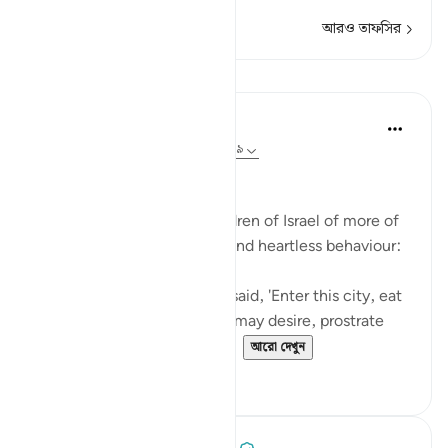
আরও তাফসির
পাঠ
In the Shade of the Quran
৩১ সপ্তাহ আগে
·
রেফারেন্সিং
আয়াহ ২:৫৮-৫৯
Inviting God's Punishment
The surah reminds the Children of Israel of more of
their acts of intransigence and heartless behaviour:
And [remember] when We said, 'Enter this city, eat
of its abundant food as you may desire, prostrate
yourselves as you enter th...
আরো দেখুন
১
০