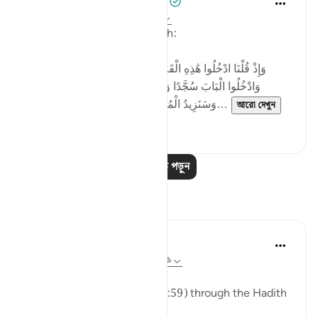
Tulayhah Tafsir Translations
২ বছর পূর্বে
·
রেফারেন্সিং
আয়াহ ২:৫৮-৫৯
Allah says in surah al-Baqarah:
[وَإِذْ قُلْنَا ادْخُلُوا هَٰذِهِ الْقَرْيَةَ فَكُلُوا مِنْهَا حَيْثُ شِئْتُمْ رَغَدًا
وَادْخُلُوا الْبَابَ سُجَّدًا وَقُولُوا حِطَّةٌ نَّغْفِرْ لَكُمْ خَطَايَاكُمْ ۚ
وَسَنَزِيدُ الْمُحْسِنِينَ ﴿٥٨﴾ فَبَدَّلَ الَّذِينَ ظَلَمُوا...
আরো দেখুন
৪
০
আরও পাঠ পড়ুন
প্রতিফলন
ekaterina myachina
১৩ সপ্তাহ আগে
·
রেফারেন্সিং
আয়াহ ২:৫৭-৫৯
The Fading of Wonder
Reading Al-Baqarah (2:57–2:59) through the Hadith