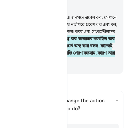
প্রাসঙ্গিকভাবে পড়ুন
অধ্যায় ২, পৃষ্ঠা ৮, জুজ ১
58
.
স্মরণ কর, যখন আমি বললাম, এ জনপদে প্রবেশ কর, সেখানে
যা ইচ্ছে স্বচ্ছন্দে আহার কর, দ্বার দিয়ে নতশিরে প্রবেশ কর এবং বল;
‘ক্ষমা চাই’। আমি তোমাদের অপরাধ ক্ষমা করব এবং সৎকর্মশীলদের
প্রতি আমার দান বৃদ্ধি করব।
59
.
কিন্তু যারা অত্যাচার করেছিল তারা
তাদেরকে যা বলা হয়েছিল তার পরিবর্তে অন্য কথা বলল, কাজেই
যালিমদের প্রতি আমি আকাশ হতে শাস্তি প্রেরণ করলাম, কারণ তারা
সত্য ত্যাগ করেছিল।
-
Taisirul Quran
প্রশ্ন ও উত্তর পড়ুন
How did the Israelites change the action
they were commanded to do?
উত্তর টগল করুন How did the Isr
তাফসির