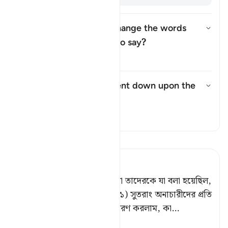
How did the Israelites change the words
they were commanded to say?
উত্তর টগল করুন How did the Isr
তাফসির
What punishment was sent down upon the
Israelites?
উত্তর টগল করুন What punishment
তাফসির
তাফসীর পড়ুন
Tafsir Ahsanul Bayaan
কিন্তু যারা অন্যায় করেছিল, তারা তাদেরকে যা বলা হয়েছিল,
তার পরিবর্তে অন্য কথা বলল। (১) সুতরাং অনাচারীদের প্রতি
আমি আকাশ হতে শাস্তি (২) প্রেরণ করলাম, কা
…
আরও পড়ুন