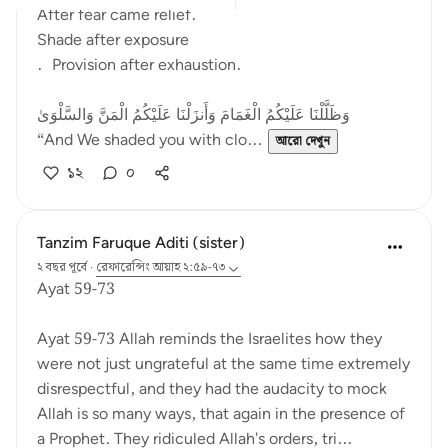
After fear came relief.
Shade after exposure
. Provision after exhaustion.
وَظَلَّلْنَا عَلَيْكُمُ الْغَمَامَ وَأَنزَلْنَا عَلَيْكُمُ الْمَنَّ وَالسَّلْوَىٰ
“And We shaded you with clo...
আরো দেখুন
১২
০
Tanzim Faruque Aditi (sister)
২ বছর পূর্বে
·
রেফারেন্সিং
আয়াহ ২:৫৯-৭৩
Ayat 59-73
Ayat 59-73 Allah reminds the Israelites how they
were not just ungrateful at the same time extremely
disrespectful, and they had the audacity to mock
Allah is so many ways, that again in the presence of
a Prophet. They ridiculed Allah's orders, tri...