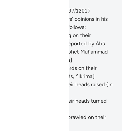
উত্তর
Imām Ibn al-Jawzī (d. 597/1201)
summarized the scholars' opinions in his
book "Zād al-Masīr" as follows:
They entered crawling on their
backsides. This was reported by
Abū
Hurayra
from the Prophet Muḥammad
(ﷺ). [
Bukhārī
,
Muslim
]
They entered backwards on their
backsides. [
Ibn ʿAbbās
,
ʿIkrima
]
They entered with their heads raised (in
pride). [
Ibn Masʿūd
]
They entered with their heads turned
to the side. [
Mujāhid
]
They entered while sprawled on their
backs. [
Muqātil
]