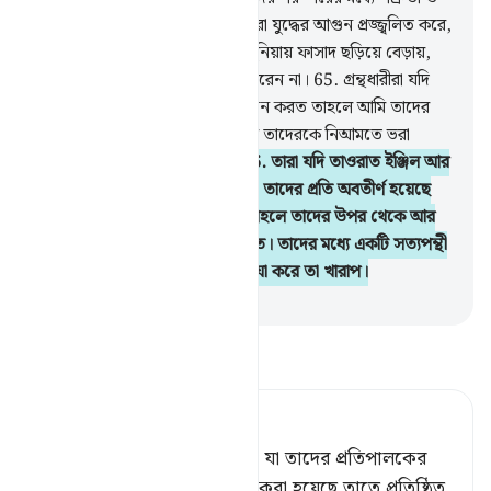
বিদ্বেষ সৃষ্টি করে দিয়েছি। যখনই তারা যুদ্ধের আগুন প্রজ্জ্বলিত করে,
আল্লাহ তা নিভিয়ে দেন, আর তারা দুনিয়ায় ফাসাদ ছড়িয়ে বেড়ায়,
আল্লাহ ফাসাদ সৃষ্টিকারীদের পছন্দ করেন না।
65
.
গ্রন্থধারীরা যদি
ঈমান আনতো আর তাকওয়া অবলম্বন করত তাহলে আমি তাদের
পাপ অবশ্যই মোচন করে দিতাম আর তাদেরকে নিআমতে ভরা
জান্নাতে অবশ্যই দাখিল করতাম।
66
.
তারা যদি তাওরাত ইঞ্জিল আর
তাদের প্রতিপালকের নিকট থেকে যা তাদের প্রতি অবতীর্ণ হয়েছে
তার নিয়ম-বিধান প্রতিষ্ঠিত করত, তাহলে তাদের উপর থেকে আর
তাদের পায়ের নীচ থেকে আহার্য পেত। তাদের মধ্যে একটি সত্যপন্থী
দল আছে, কিন্তু তাদের অধিকাংশই যা করে তা খারাপ।
-
Taisirul Quran
তাফসীর পড়ুন
Tafsir Ahsanul Bayaan
আর যদি তারা তওরাত, ইঞ্জীল ও যা তাদের প্রতিপালকের
নিকট হতে তাদের প্রতি অবতীর্ণ করা হয়েছে তাতে প্রতিষ্ঠিত