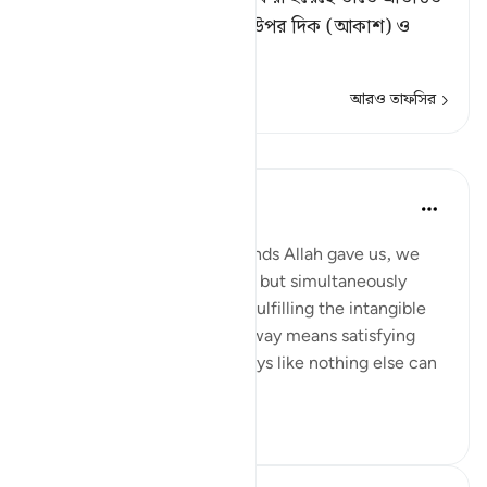
থাকত,[১] তাহলে তারা তাদের উপর দিক (আকাশ) ও
পায়
…
আরও পড়ুন
আরও তাফসির
পাঠ
Samia Mubarak
৬ বছর পূর্বে
·
রেফারেন্সিং
আয়াহ ৫:৬৬
When we fulfill the commands Allah gave us, we
are not merely obeying Him but simultaneously
nourishing our own selves, fulfilling the intangible
within us. Following God’s way means satisfying
every limb in our body in ways like nothing else can
ever satiate....
আরো দেখুন
৫
১
১৪২