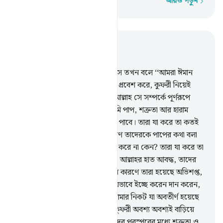
আরও পড়ুন
শব্দে শব্দে
প্রাসঙ্গিকভাবে পড়ুন
অধ্যায় ৫, পৃষ্ঠা ১০৭, জুজ ৬
61
.
যখন তারা তোমাদের কাছে আসে তখন বলে ‘‘আমরা ঈমান
এনেছি’’। বাস্তবে তারা কুফরী নিয়েই প্রবেশ করে, কুফরী নিয়েই
বেরিয়ে যায়, তারা যা লুকিয়ে রাখে আল্লাহ সে সম্পর্কে পূর্ণরূপে
অবগত।
62
.
তাদের অনেককেই তুমি পাপ, শত্রুতা আর হারাম
ভক্ষণের প্রতিযোগিতায় ব্যস্ত দেখতে পাবে। তারা যা করে তা কতই
না নিকৃষ্ট!
63
.
দরবেশ ও পুরোহিতগণ তাদেরকে পাপের কথা বলা
হতে এবং হারাম ভক্ষণ থেকে নিষেধ করে না কেন? তারা যা করে তা
কতই না নিকৃষ্ট!
64
.
ইয়াহূদীরা বলে, আল্লাহর হাত আবদ্ধ, তাদের
হাতই আবদ্ধ, তাদের (প্রলাপ) উক্তির কারণে তারা হয়েছে অভিশপ্ত,
বরং আল্লাহর উভয় হাত প্রসারিত, যেভাবে ইচ্ছে করেন দান করেন,
তোমার প্রতিপালকের নিকট হতে তোমার নিকট যা অবতীর্ণ হয়েছে
তা তাদের অনেকের সীমালঙ্ঘন ও কুফরী অবশ্য অবশ্যই বাড়িয়ে
দিবে, আর ক্বিয়ামাত অবধি আমি তাদের পরস্পরের মধ্যে শত্রুতা ও