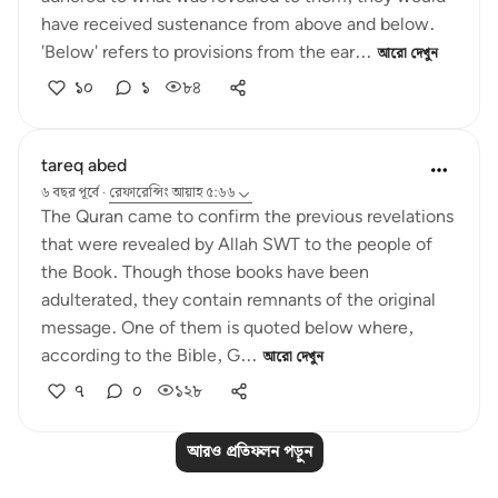
have received sustenance from above and below.
'Below' refers to provisions from the ear...
আরো দেখুন
১০
১
৮৪
tareq abed
৬ বছর পূর্বে
·
রেফারেন্সিং
আয়াহ ৫:৬৬
The Quran came to confirm the previous revelations
that were revealed by Allah SWT to the people of
the Book. Though those books have been
adulterated, they contain remnants of the original
message. One of them is quoted below where,
according to the Bible, G...
আরো দেখুন
৭
০
১২৮
আরও প্রতিফলন পড়ুন