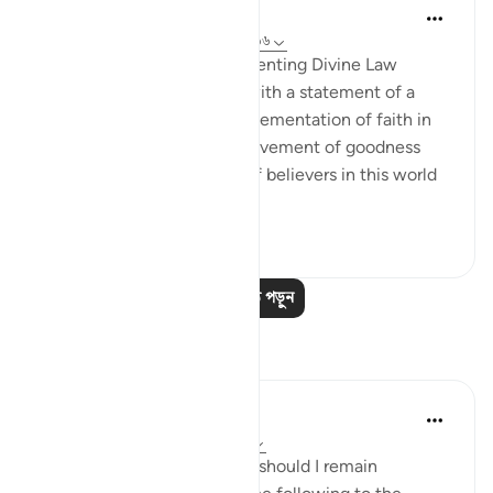
In the Shade of the Quran
৩২ সপ্তাহ আগে
·
রেফারেন্সিং
আয়াহ ৫:৬৫-৬৬
Advance Results of Implementing Divine Law
The passage is concluded with a statement of a
basic rule that people's implementation of faith in
their lives ensures the achievement of goodness
and prosperity in the lives of believers in this world
as well as the ...
আরো দেখুন
০
০
১৬৭
আরও পাঠ পড়ুন
প্রতিফলন
Hammad Fahim
১৩ সপ্তাহ আগে
·
রেফারেন্সিং
আয়াহ ৫:৬৬
If you are ever asked, “Why should I remain