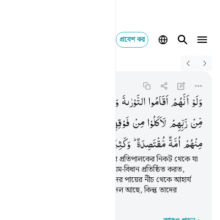
প্রবেশ কর
Switch Quran.com to
English
ولو انهم اقاموا التورا
Al-Ma'idah
5:66
৫:৬৬
وَلَوْ
اَنَّهُمْ
اَقَامُوا
التَّوْرٰىةَ
وَالْاِنْجِیْلَ
وَمَاۤ
اُنْزِلَ
اِلَیْهِمْ
مِّنْ
رَّبِّهِمْ
لَاَكَلُوْا
مِنْ
فَوْقِهِمْ
وَمِنْ
تَحْتِ
اَرْجُلِهِمْ ؕ
مِنْهُمْ
اُمَّةٌ
مُّقْتَصِدَةٌ ؕ
وَكَثِیْرٌ
مِّنْهُمْ
سَآءَ
مَا
یَعْمَلُوْنَ
তারা যদি তাওরাত ইঞ্জিল আর তাদের প্রতিপালকের নিকট থেকে যা
তাদের প্রতি অবতীর্ণ হয়েছে তার নিয়ম-বিধান প্রতিষ্ঠিত করত,
তাহলে তাদের উপর থেকে আর তাদের পায়ের নীচ থেকে আহার্য
পেত। তাদের মধ্যে একটি সত্যপন্থী দল আছে, কিন্তু তাদের
অধিকাংশই যা করে তা খারাপ।