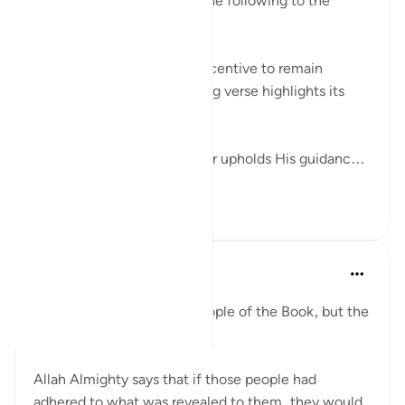
steadfast?" you may relay the following to the
questioner:
If ever there was a single incentive to remain
steadfast, then the following verse highlights its
benefits:
Allah promises that whoever upholds His guidanc...
আরো দেখুন
২৭
৪
২৮২
Amina Bilal
২ বছর পূর্বে
·
রেফারেন্সিং
আয়াহ ৫:৬৬
This verse mentions the People of the Book, but the
lesson is for all of us.
Allah Almighty says that if those people had
adhered to what was revealed to them, they would