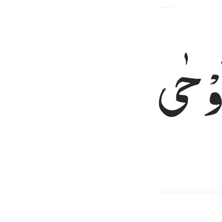
وْحٰی
لَهَا
বেন,