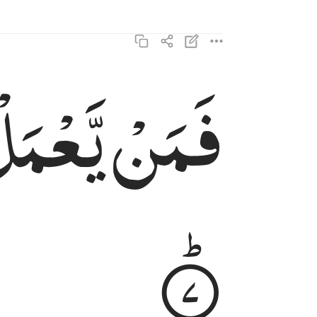
فَمَنْ
یَّعْمَ
فمن يعمل مثقال ذرة خيرا يره ٧
فَمَن يَعْمَلْ مِثْقَالَ ذَرَّةٍ خَيْرًۭا يَرَهُۥ ٧