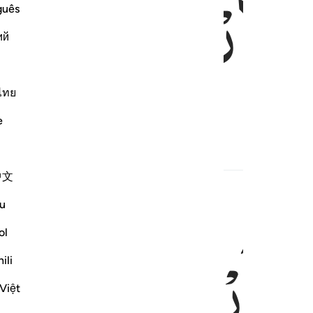
الْاَرْضُ
زِلْزَالَ
guês
ий
ไทย
দেয়া হবে,
e
中文
u
الْاَرْضُ
اَثْقَالَ
ol
ili
Việt