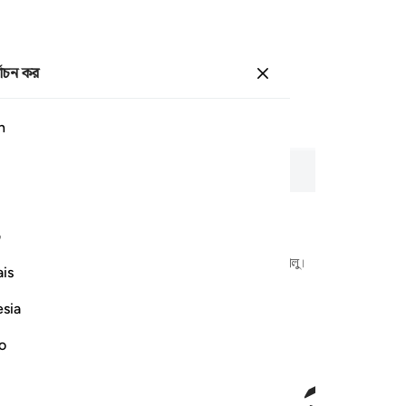
্বাচন কর
প্রবেশ কর
পাতা
৫৪৪
জুজ
৩০
/
হিযব
৬০
h
 অর্থ এবং প্রতিবর্ণীকরণ সহ।
ف
আল্লাহর নামে শুরু করছি, যিনি পরম করুণাময়, অতি দয়ালু।
is
esia
no