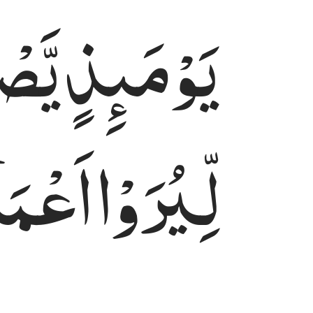
یَوْمَىِٕذٍ
یَّص
يوميذ يصدر الناس اشتاتا ليروا اعمالهم ٦
يَوْمَئِذٍۢ يَصْدُرُ ٱلنَّاسُ أَشْتَاتًۭا لِّيُرَوْا۟ أَعْمَـٰلَهُمْ ٦
لِّیُرَوْا
اَعْمَ