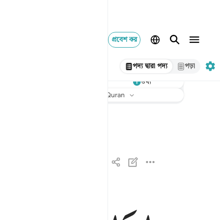
প্রবেশ কর
পদ্য দ্বারা পদ্য
পড়া
শুনুন
তথ্য
অনুবাদ
: Taisirul Quran
اذا زلزلت الارض زلزالها ١
إِذَا زُلْزِلَتِ ٱلْأَرْضُ زِلْزَالَهَا ١