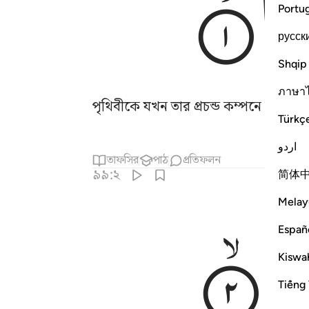
هَا
Portu
русск
Shqip
ภาษา
পৃথিবীকে যখন তার প্রচন্ড কম্পনে কাঁপিয়ে 
Türkç
اردو
তাফসির
পাঠ
প্রতিফলন
৯৯:২
简体
Melay
هَا
Españ
Kiswah
Tiếng 