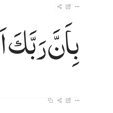
بِاَنَّ
رَبَّكَ
اَ
بان ربك اوحى لها ٥
بِأَنَّ رَبَّكَ أَوْحَىٰ لَهَا ٥