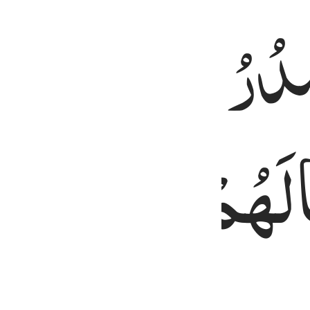
ْدُرُ
النَّاسُ
اَش ۙ۬
الَهُمْ
ে তাদেরকে তাদের কৃতকর্ম দেখানো যায়,