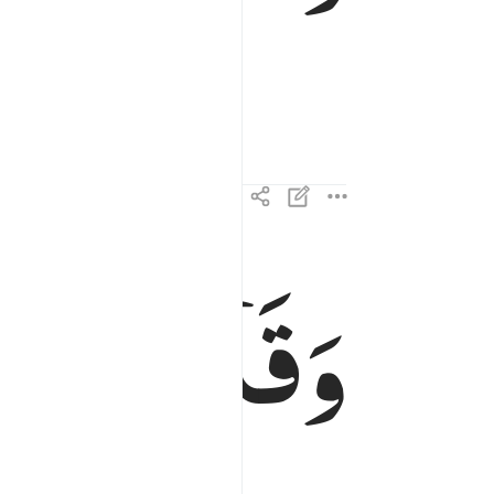
وَقَالَ
الْاِن
وقال الانسان ما لها ٣
وَقَالَ ٱلْإِنسَـٰنُ مَا لَهَا ٣