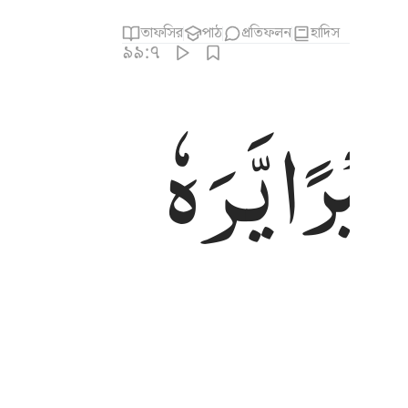
তাফসির
পাঠ
প্রতিফলন
হাদিস
৯৯:৭
یْرًا
یَّرَهٗ