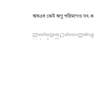
অতএব কেউ অণু পরিমাণও সৎ কাজ করলে
তাফসির
পাঠ
প্রতিফলন
হাদিস
সম্পর্কিত 
৯৯:৮
رًّا
یَّرَهٗ