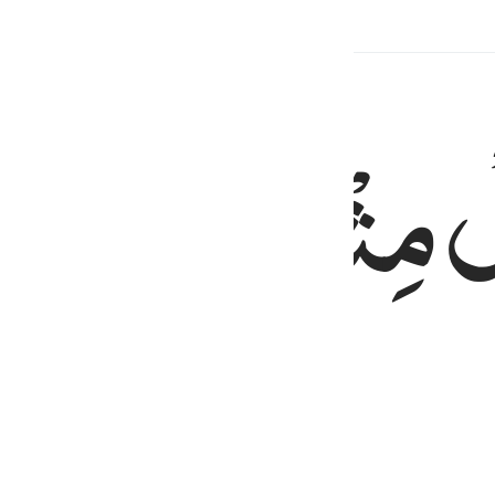
لْ
مِثْقَالَ
ذَرَّةٍ
خَ