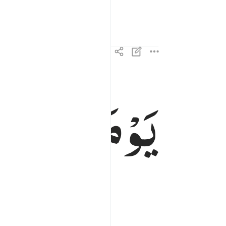
یَوْمَىِٕذٍ
تُحَ
يوميذ تحدث اخبارها ٤
يَوْمَئِذٍۢ تُحَدِّثُ أَخْبَارَهَا ٤