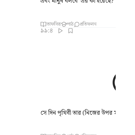
এবং মানুষ বলবে ‘এর কী হয়েছে?’
তাফসির
পাঠ
প্রতিফলন
৯৯:৪
সে দিন পৃথিবী তার (নিজের উপর সংঘটিত) বৃত