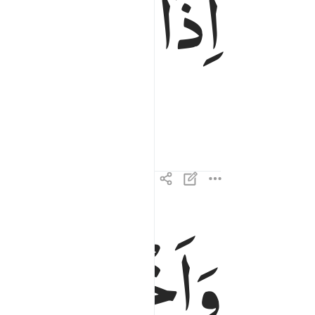
اِذَا
زُلْزِلَتِ
وَاَخْرَجَتِ
واخرجت الارض اثقالها ٢
وَأَخْرَجَتِ ٱلْأَرْضُ أَثْقَالَهَا ٢