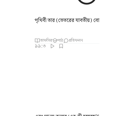
পৃথিবী তার (ভেতরের যাবতীয়) বোঝা বাইরে
তাফসির
পাঠ
প্রতিফলন
৯৯:৩