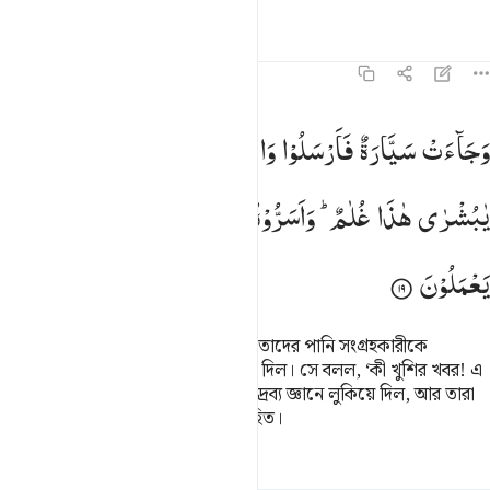
তাফসির
পাঠ
প্রতিফলন
হাদিস
১২:১৯
جاءت سيارة فارسلوا واردهم فادلى دلوه قال يا بشرى هاذا غلام واسروه
وَجَآءَتْ
سَیَّارَةٌ
فَاَرْسَلُوْا
وَارِدَهُمْ
فَاَدْلٰی
دَلْوَهٗ ؕ
قَالَ
َجَآءَتْ سَيَّارَةٌۭ فَأَرْسَلُوا۟ وَارِدَهُمْ فَأَدْلَىٰ دَلْوَهُۥ ۖ قَالَ يَـٰبُشْرَىٰ هَـٰذَا
یٰبُشْرٰی
هٰذَا
غُلٰمٌ ؕ
وَاَسَرُّوْهُ
بِضَاعَةً ؕ
وَاللّٰهُ
عَلِیْمٌۢ
بِمَا
یَعْمَلُوْنَ
সেখানে একটা কাফেলা আসলো। তারা তাদের পানি সংগ্রহকারীকে
পাঠালো। সে তার পানির বালতি নামিয়ে দিল। সে বলল, ‘কী খুশির খবর! এ
যে দেখছি এক বালক!’ তারা তাকে পণ্য দ্রব্য জ্ঞানে লুকিয়ে দিল, আর তারা
যা করছিল সে সম্পর্কে আল্লাহ খুবই অবহিত।
তাফসির
পাঠ
প্রতিফলন
কিরাত