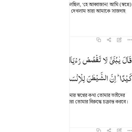
স্মরণ কর, ইউসুফ যখন তার পিতাকে বলেছিল, ‘হে আব্বাজান! আমি (স্বপ্নে)
দেখেছি এগারটি তারকা আর সূর্য ও চন্দ্র; দেখলাম তারা আমাকে সাজদাহ
করছে।’
তাফসির
পাঠ
প্রতিফলন
কিরাত
১২:৫
ال يا بني لا تقصص روياك على اخوتك فيكيدوا لك كيدا ان الشيطان للان
قَالَ
یٰبُنَیَّ
لَا
تَقْصُصْ
رُءْیَاكَ
عَلٰۤی
اِخْوَتِكَ
فَیَكِیْدُوْا
لَكَ
َالَ يَـٰبُنَىَّ لَا تَقْصُصْ رُءْيَاكَ عَلَىٰٓ إِخْوَتِكَ فَيَكِيدُوا۟ لَكَ كَيْدًا ۖ إِنَّ ٱلشَّيْ
كَیْدًا ؕ
اِنَّ
الشَّیْطٰنَ
لِلْاِنْسَانِ
عَدُوٌّ
مُّبِیْنٌ
তার পিতা বললেন, ‘হে আমার পুত্র! তোমার স্বপ্নের কথা তোমার ভাইদের
কাছে বর্ণনা করো না। যদি কর তাহলে তারা তোমার বিরুদ্ধে চক্রান্ত করবে।
শাইত্বান তো মানুষের প্রকাশ্য দুশমন।
তাফসির
পাঠ
প্রতিফলন
কিরাত
১২:৬