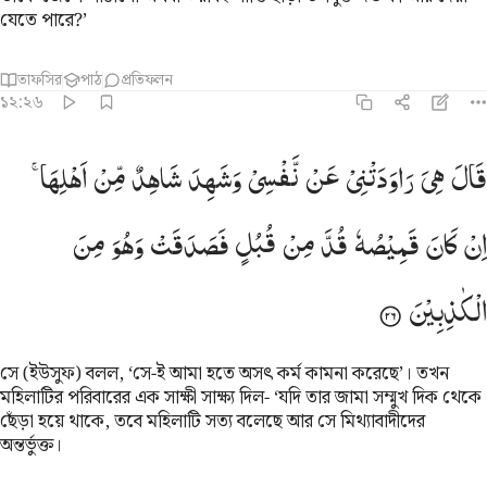
যেতে পারে?’
তাফসির
পাঠ
প্রতিফলন
১২:২৬
ال هي راودتني عن نفسي وشهد شاهد من اهلها ان كان قميصه قد من ق
قَالَ
هِیَ
رَاوَدَتْنِیْ
عَنْ
نَّفْسِیْ
وَشَهِدَ
شَاهِدٌ
مِّنْ
اَهْلِهَا ۚ
َالَ هِىَ رَٰوَدَتْنِى عَن نَّفْسِى ۚ وَشَهِدَ شَاهِدٌۭ مِّنْ أَهْلِهَآ إِن كَانَ ق
اِنْ
كَانَ
قَمِیْصُهٗ
قُدَّ
مِنْ
قُبُلٍ
فَصَدَقَتْ
وَهُوَ
مِنَ
الْكٰذِبِیْنَ
সে (ইউসুফ) বলল, ‘সে-ই আমা হতে অসৎ কর্ম কামনা করেছে’। তখন
মহিলাটির পরিবারের এক সাক্ষী সাক্ষ্য দিল- ‘যদি তার জামা সম্মুখ দিক থেকে
ছেঁড়া হয়ে থাকে, তবে মহিলাটি সত্য বলেছে আর সে মিথ্যাবাদীদের
অন্তর্ভুক্ত।