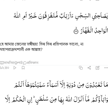
ا صاحبي السجن اارباب متفرقون خير ام الله الواحد القهار ٣٩
یٰصَاحِبَیِ
السِّجْنِ
ءَاَرْبَابٌ
مُّتَفَرِّقُوْنَ
خَیْرٌ
اَمِ
اللّٰهُ
َـٰصَـٰحِبَىِ ٱلسِّجْنِ ءَأَرْبَابٌۭ مُّتَفَرِّقُونَ خَيْرٌ أَمِ ٱللَّهُ ٱلْوَٰحِدُ ٱلْ
الْوَاحِدُ
الْقَهَّارُ
হে আমার জেলের সঙ্গীদ্বয়! ভিন্ন ভিন্ন প্রতিপালক ভালো, না
মহাপরাক্রমশালী এক আল্লাহ?
তাফসির
পাঠ
প্রতিফলন
১২:৪০
ا تعبدون من دونه الا اسماء سميتموها انتم واباوكم ما انزل الله بها من سل
مَا
تَعْبُدُوْنَ
مِنْ
دُوْنِهٖۤ
اِلَّاۤ
اَسْمَآءً
سَمَّیْتُمُوْهَاۤ
اَنْتُمْ
َا تَعْبُدُونَ مِن دُونِهِۦٓ إِلَّآ أَسْمَآءًۭ سَمَّيْتُمُوهَآ أَنتُمْ وَءَابَآؤُكُم مَّآ أَنزَلَ ٱللَّهُ بِهَا مِن 
وَاٰبَآؤُكُمْ
مَّاۤ
اَنْزَلَ
اللّٰهُ
بِهَا
مِنْ
سُلْطٰنٍ ؕ
اِنِ
الْحُكْمُ
اِلَّا