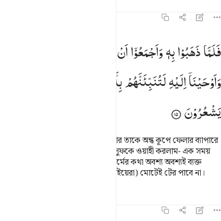
তাফসির
পাঠ
প্রতিফলন
১২:১৫
لما ذهبوا به واجمعوا ان يجعلوه في غيابت الجب واوحينا اليه لتنبينهم با
فَلَمَّا
ذَهَبُوْا
بِهٖ
وَاَجْمَعُوْۤا
اَنْ
یَّجْعَلُوْهُ
فِیْ
غَیٰبَتِ
الْجُبِّ ۚ
َلَمَّا ذَهَبُوا۟ بِهِۦ وَأَجْمَعُوٓا۟ أَن يَجْعَلُوهُ فِى غَيَـٰبَتِ ٱلْجُبِّ ۚ وَأَوْحَيْنَآ إِلَيْهِ لَتُنَبِّئَنَّه
وَاَوْحَیْنَاۤ
اِلَیْهِ
لَتُنَبِّئَنَّهُمْ
بِاَمْرِهِمْ
هٰذَا
وَهُمْ
لَا
یَشْعُرُوْنَ
অতঃপর যখন তারা তাকে নিয়ে গেল, আর তাকে অন্ধ কূপে ফেলার ব্যাপারে
মতৈক্যে পৌঁছল, এমতাবস্থায় আমি ইউসুফকে ওয়াহী করলাম- এক সময়
আসবে যখন তুমি তাদেরকে তাদের এ কর্মের কথা অবশ্য অবশ্যই ব্যক্ত
করবে।’ অথচ তারা (অর্থাৎ ইউসুফের ভাইয়েরা) মোটেই টের পাবে না।
তাফসির
পাঠ
প্রতিফলন
কিরাত
১২:১৬