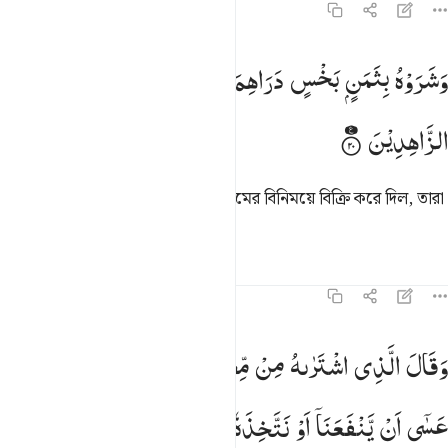
১২:২০
شروه بثمن بخس دراهم معدودة وكانوا فيه من الزاهدين ٢٠
وَشَرَوْهُ
بِثَمَنٍ
بَخْسٍ
دَرَاهِمَ
مَعْدُوْدَةٍ ۚ
وَكَانُوْا
فِیْهِ
مِنَ
َشَرَوْهُ بِثَمَنٍۭ بَخْسٍۢ دَرَٰهِمَ مَعْدُودَةٍۢ وَكَانُوا۟ فِيهِ مِنَ ٱلزَّٰ
الزَّاهِدِیْنَ
তারা তাকে স্বল্প মূল্যে- মাত্র কয়টি দিরহামের বিনিময়ে বিক্রি করে দিল, তারা
ছিল তাকে তুচ্ছ জ্ঞানকারী!
তাফসির
পাঠ
প্রতিফলন
১২:২১
قال الذي اشتراه من مصر لامراته اكرمي مثواه عسى ان ينفعنا او نتخذه
وَقَالَ
الَّذِی
اشْتَرٰىهُ
مِنْ
مِّصْرَ
لِامْرَاَتِهٖۤ
اَكْرِمِیْ
مَثْوٰىهُ
َقَالَ ٱلَّذِى ٱشْتَرَىٰهُ مِن مِّصْرَ لِٱمْرَأَتِهِۦٓ أَكْرِمِى مَثْوَىٰهُ عَسَىٰٓ أَن يَنفَعَنَآ أَوْ نَتّ
عَسٰۤی
اَنْ
یَّنْفَعَنَاۤ
اَوْ
نَتَّخِذَهٗ
وَلَدًا ؕ
وَكَذٰلِكَ
مَكَّنَّا