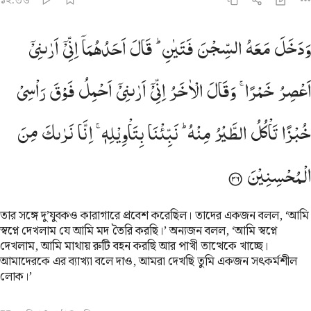
১২:৩৬
دخل معه السجن فتيان قال احدهما اني اراني اعصر خمرا وقال الاخر اني 
وَدَخَلَ
مَعَهُ
السِّجْنَ
فَتَیٰنِ ؕ
قَالَ
اَحَدُهُمَاۤ
اِنِّیْۤ
اَرٰىنِیْۤ
َدَخَلَ مَعَهُ ٱلسِّجْنَ فَتَيَانِ ۖ قَالَ أَحَدُهُمَآ إِنِّىٓ أَرَىٰنِىٓ أَعْصِرُ خَمْرًۭا
اَعْصِرُ
خَمْرًا ۚ
وَقَالَ
الْاٰخَرُ
اِنِّیْۤ
اَرٰىنِیْۤ
اَحْمِلُ
فَوْقَ
رَاْسِیْ
خُبْزًا
تَاْكُلُ
الطَّیْرُ
مِنْهُ ؕ
نَبِّئْنَا
بِتَاْوِیْلِهٖ ۚ
اِنَّا
نَرٰىكَ
مِنَ
الْمُحْسِنِیْنَ
তার সঙ্গে দু’যুবকও কারাগারে প্রবেশ করেছিল। তাদের একজন বলল, ‘আমি
স্বপ্নে দেখলাম যে আমি মদ তৈরি করছি।’ অন্যজন বলল, ‘আমি স্বপ্নে
দেখলাম, আমি মাথায় রুটি বহন করছি আর পাখী তাত্থেকে খাচ্ছে।
আমাদেরকে এর ব্যাখ্যা বলে দাও, আমরা দেখছি তুমি একজন সৎকর্মশীল
লোক।’