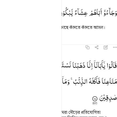
جاءوا اباهم عشاء يبكون ١٦
وَجَآءُوْۤ
اَبَاهُمْ
عِشَآءً
یَّبْكُوْنَ
َجَآءُوٓ أَبَاهُمْ عِشَآءًۭ يَبْكُونَ ١٦
রাতের প্রথম প্রহরে তারা তাদের পিতার কাছে কাঁদতে কাঁদতে আসল।
তাফসির
পাঠ
প্রতিফলন
১২:১৭
الوا يا ابانا انا ذهبنا نستبق وتركنا يوسف عند متاعنا فاكله الذيب وما انت
قَالُوْا
یٰۤاَبَانَاۤ
اِنَّا
ذَهَبْنَا
نَسْتَبِقُ
وَتَرَكْنَا
یُوْسُفَ
عِنْدَ
َالُوا۟ يَـٰٓأَبَانَآ إِنَّا ذَهَبْنَا نَسْتَبِقُ وَتَرَكْنَا يُوسُفَ عِندَ مَتَـٰعِنَا فَأَكَلَهُ ٱلذِّئْبُ ۖ وَ
مَتَاعِنَا
فَاَكَلَهُ
الذِّئْبُ ۚ
وَمَاۤ
اَنْتَ
بِمُؤْمِنٍ
لَّنَا
وَلَوْ
كُنَّا
صٰدِقِیْنَ
তারা বলল, ‘হে আমাদের আব্বাজান! আমরা দৌড়ের প্রতিযোগিতা