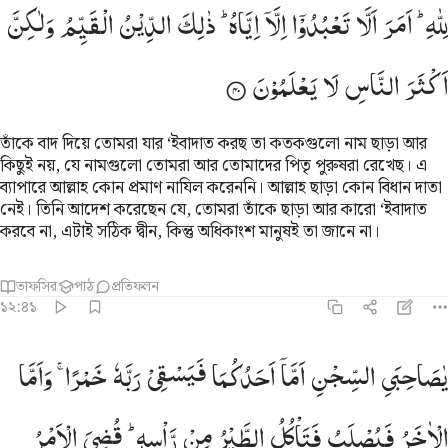
لِلّٰهِ ؕ
اَمَرَ
اَلَّا
تَعْبُدُوْۤا
اِلَّاۤ
اِیَّاهُ ؕ
ذٰلِكَ
الدِّیْنُ
الْقَیِّمُ
وَلٰكِنَّ
اَكْثَرَ
النَّاسِ
لَا
یَعْلَمُوْنَ
তাঁকে বাদ দিয়ে তোমরা যার ‘ইবাদাত করছ তা কতকগুলো নাম ছাড়া আর
কিছুই নয়, যে নামগুলো তোমরা আর তোমাদের পিতৃ পুরুষরা রেখেছ। এ
ব্যাপারে আল্লাহ কোন প্রমাণ নাযিল করেননি। আল্লাহ ছাড়া কোন বিধান দাতা
নেই। তিনি আদেশ করেছেন যে, তোমরা তাঁকে ছাড়া আর কারো ‘ইবাদাত
করবে না, এটাই সঠিক দ্বীন, কিন্তু অধিকাংশ মানুষই তা জানে না।
তাফসির
পাঠ
প্রতিফলন
১২:৪১
ا صاحبي السجن اما احدكما فيسقي ربه خمرا واما الاخر فيصلب فتاكل ا
یٰصَاحِبَیِ
السِّجْنِ
اَمَّاۤ
اَحَدُكُمَا
فَیَسْقِیْ
رَبَّهٗ
خَمْرًا ۚ
وَاَمَّا
َـٰصَـٰحِبَىِ ٱلسِّجْنِ أَمَّآ أَحَدُكُمَا فَيَسْقِى رَبَّهُۥ خَمْرًۭا ۖ وَأَمَّا ٱلْـَٔاخَرُ فَيُصْلَبُ فَ
الْاٰخَرُ
فَیُصْلَبُ
فَتَاْكُلُ
الطَّیْرُ
مِنْ
رَّاْسِهٖ ؕ
قُضِیَ
الْاَمْرُ