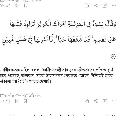
তাফসির
পাঠ
প্রতিফলন
১২:৩০
 وقال نسوة في المدينة امرات العزيز تراود فتاها عن نفسه قد شغفها حب
وَقَالَ
نِسْوَةٌ
فِی
الْمَدِیْنَةِ
امْرَاَتُ
الْعَزِیْزِ
تُرَاوِدُ
فَتٰىهَا
 وَقَالَ نِسْوَةٌۭ فِى ٱلْمَدِينَةِ ٱمْرَأَتُ ٱلْعَزِيزِ تُرَٰوِدُ فَتَىٰهَا عَن نَّفْسِهِۦ ۖ قَدْ 
عَنْ
نَّفْسِهٖ ۚ
قَدْ
شَغَفَهَا
حُبًّا ؕ
اِنَّا
لَنَرٰىهَا
فِیْ
ضَلٰلٍ
مُّبِیْنٍ
নগরীর কতক মহিলা বলল, ‘আযীযের স্ত্রী তার যুবক ক্রীতদাসের প্রতি আকৃষ্ট
হয়ে পড়েছে, ভালবাসা তাকে উন্মাদ করে ফেলেছে, আমরা নিশ্চিতই তাকে
প্রকাশ্য ভ্রান্তিতে নিপতিত দেখছি।’
তাফসির
পাঠ
প্রতিফলন
১২:৩১
لما سمعت بمكرهن ارسلت اليهن واعتدت لهن متكا واتت كل واحدة منهن س