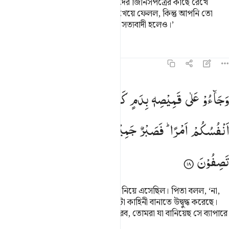
করছিলাম, আর ইউসুফকে আমরা আমাদের জিনিসপত্রের কাছে রেখে
গিয়েছিলাম, তখন তাকে নেকড়ে বাঘে খেয়ে ফেলল, কিন্তু আপনি তো
আমাদের কথা বিশ্বাস করবেন না, আমরা সত্যবাদী হলেও।’
তাফসির
পাঠ
প্রতিফলন
১২:১৮
جاءوا على قميصه بدم كذب قال بل سولت لكم انفسكم امرا فصبر جميل
وَجَآءُوْ
عَلٰی
قَمِیْصِهٖ
بِدَمٍ
كَذِبٍ ؕ
قَالَ
بَلْ
سَوَّلَتْ
لَكُمْ
َجَآءُو عَلَىٰ قَمِيصِهِۦ بِدَمٍۢ كَذِبٍۢ ۚ قَالَ بَلْ سَوَّلَتْ لَكُمْ أَنفُسُكُمْ أَمْ
اَنْفُسُكُمْ
اَمْرًا ؕ
فَصَبْرٌ
جَمِیْلٌ ؕ
وَاللّٰهُ
الْمُسْتَعَانُ
عَلٰی
مَا
تَصِفُوْنَ
তারা তার জামায় মিছেমিছি রক্ত মাখিয়ে নিয়ে এসেছিল। পিতা বলল, ‘না,
বরং তোমাদের প্রবৃত্তি তোমাদেরকে একটা কাহিনী বানাতে উদ্বুদ্ধ করেছে।
ঠিক আছে, আমি পুরোপুরি ধৈর্য ধারণ করব, তোমরা যা বানিয়েছ সে ব্যাপারে
আল্লাহই আমার আশ্রয়স্থল।’