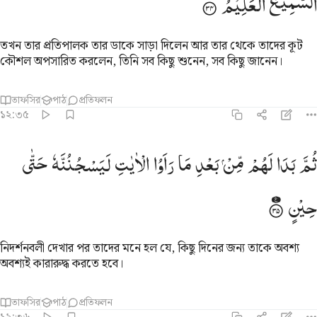
السَّمِیْعُ
الْعَلِیْمُ
তখন তার প্রতিপালক তার ডাকে সাড়া দিলেন আর তার থেকে তাদের কূট
কৌশল অপসারিত করলেন, তিনি সব কিছু শুনেন, সব কিছু জানেন।
তাফসির
পাঠ
প্রতিফলন
১২:৩৫
م بدا لهم من بعد ما راوا الايات ليسجننه حتى حين ٣٥
ثُمَّ
بَدَا
لَهُمْ
مِّنْ
بَعْدِ
مَا
رَاَوُا
الْاٰیٰتِ
لَیَسْجُنُنَّهٗ
حَتّٰی
ُمَّ بَدَا لَهُم مِّنۢ بَعْدِ مَا رَأَوُا۟ ٱلْـَٔايَـٰتِ لَيَسْجُنُنَّهُۥ حَتَّىٰ حِينٍۢ ٣٥
حِیْنٍ
নিদর্শনবলী দেখার পর তাদের মনে হল যে, কিছু দিনের জন্য তাকে অবশ্য
অবশ্যই কারারুদ্ধ করতে হবে।
তাফসির
পাঠ
প্রতিফলন