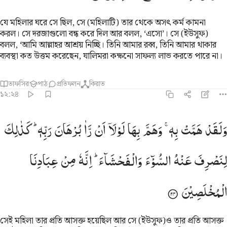
যে মহিলার ঘরে সে ছিল, সে (মহিলাটি) তার থেকে অসৎ কর্ম কামনা
করল। সে দরজাগুলো বন্ধ করে দিল আর বলল, ‘এসো’। সে (ইউসুফ)
বলল, ‘আমি আল্লাহর আশ্রয় নিচ্ছি। তিনি আমার রব্ব, তিনি আমার থাকার
ব্যবস্থা কত উত্তম করেছেন, যালিমরা কক্ষনো সাফল্য লাভ করতে পারে না।
তাফসির
পাঠ
প্রতিফলন
কিরাত
১২:২৪
لقد همت به وهم بها لولا ان راى برهان ربه كذالك لنصرف عنه السوء وا
وَلَقَدْ
هَمَّتْ
بِهٖ ۚ
وَهَمَّ
بِهَا
لَوْلَاۤ
اَنْ
رَّاٰ
بُرْهَانَ
رَبِّهٖ ؕ
كَذٰلِكَ
َلَقَدْ هَمَّتْ بِهِۦ ۖ وَهَمَّ بِهَا لَوْلَآ أَن رَّءَا بُرْهَـٰنَ رَبِّهِۦ ۚ كَذَٰلِكَ لِن
لِنَصْرِفَ
عَنْهُ
السُّوْٓءَ
وَالْفَحْشَآءَ ؕ
اِنَّهٗ
مِنْ
عِبَادِنَا
الْمُخْلَصِیْنَ
সেই মহিলা তার প্রতি আসক্ত হয়েছিল আর সে (ইউসুফ)ও তার প্রতি আসক্ত