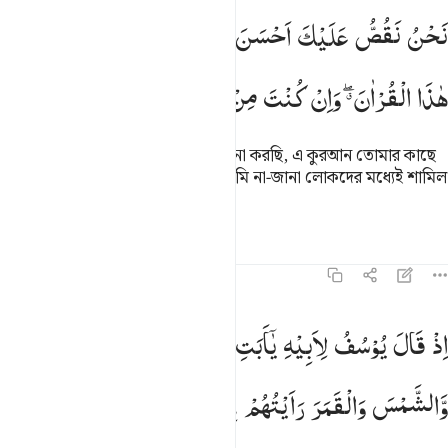
حن نقص عليك احسن القصص بما اوحينا اليك هاذا القران وان كنت من قب
نَحْنُ
نَقُصُّ
عَلَیْكَ
اَحْسَنَ
الْقَصَصِ
بِمَاۤ
اَوْحَیْنَاۤ
اِلَیْكَ
َحْنُ نَقُصُّ عَلَيْكَ أَحْسَنَ ٱلْقَصَصِ بِمَآ أَوْحَيْنَآ إِلَيْكَ هَـٰذَا ٱلْقُرْء
هٰذَا
الْقُرْاٰنَ ۖۗ
وَاِنْ
كُنْتَ
مِنْ
قَبْلِهٖ
لَمِنَ
الْغٰفِلِیْنَ
আমি তোমার কাছে সর্বোত্তম কাহিনী বর্ণনা করছি, এ কুরআন তোমার কাছে
ওয়াহী যোগে পাঠিয়ে, যদিও এর পূর্বে তুমি না-জানা লোকদের মধ্যেই শামিল
ছিলে।
তাফসির
পাঠ
প্রতিফলন
১২:৪
ذ قال يوسف لابيه يا ابت اني رايت احد عشر كوكبا والشمس والقمر راي
اِذْ
قَالَ
یُوْسُفُ
لِاَبِیْهِ
یٰۤاَبَتِ
اِنِّیْ
رَاَیْتُ
اَحَدَ
عَشَرَ
كَوْكَبًا
ِذْ قَالَ يُوسُفُ لِأَبِيهِ يَـٰٓأَبَتِ إِنِّى رَأَيْتُ أَحَدَ عَشَرَ كَوْكَبًۭا وَٱلشَّمْسَ وَٱلْقَمَر
وَّالشَّمْسَ
وَالْقَمَرَ
رَاَیْتُهُمْ
لِیْ
سٰجِدِیْنَ