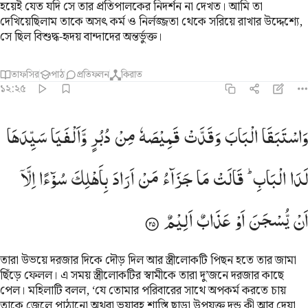
হয়েই যেত যদি সে তার প্রতিপালকের নিদর্শন না দেখত। আমি তা
দেখিয়েছিলাম তাকে অসৎ কর্ম ও নির্লজ্জতা থেকে সরিয়ে রাখার উদ্দেশ্যে,
সে ছিল বিশুদ্ধ-হৃদয় বান্দাদের অন্তর্ভুক্ত।
তাফসির
পাঠ
প্রতিফলন
কিরাত
১২:২৫
استبقا الباب وقدت قميصه من دبر والفيا سيدها لدى الباب قالت ما جزاء
وَاسْتَبَقَا
الْبَابَ
وَقَدَّتْ
قَمِیْصَهٗ
مِنْ
دُبُرٍ
وَّاَلْفَیَا
سَیِّدَهَا
َٱسْتَبَقَا ٱلْبَابَ وَقَدَّتْ قَمِيصَهُۥ مِن دُبُرٍۢ وَأَلْفَيَا سَيِّدَهَا لَدَا ٱلْبَابِ ۚ قَالَتْ م
لَدَا
الْبَابِ ؕ
قَالَتْ
مَا
جَزَآءُ
مَنْ
اَرَادَ
بِاَهْلِكَ
سُوْٓءًا
اِلَّاۤ
اَنْ
یُّسْجَنَ
اَوْ
عَذَابٌ
اَلِیْمٌ
তারা উভয়ে দরজার দিকে দৌড় দিল আর স্ত্রীলোকটি পিছন হতে তার জামা
ছিঁড়ে ফেলল। এ সময় স্ত্রীলোকটির স্বামীকে তারা দু’জনে দরজার কাছে
পেল। মহিলাটি বলল, ‘যে তোমার পরিবারের সাথে অপকর্ম করতে চায়
তাকে জেলে পাঠানো অথবা ভয়াবহ শাস্তি ছাড়া উপযুক্ত দন্ড কী আর দেয়া