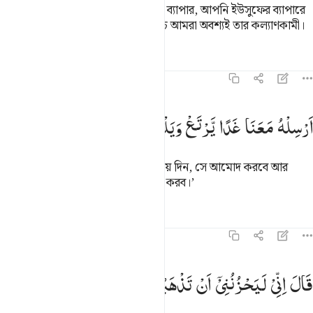
তারা বলল, ‘হে আমাদের আব্বাজান! কী ব্যাপার, আপনি ইউসুফের ব্যাপারে
আমাদেরকে বিশ্বাস করেন না কেন, অথচ আমরা অবশ্যই তার কল্যাণকামী।
তাফসির
পাঠ
প্রতিফলন
১২:১২
رسله معنا غدا يرتع ويلعب وانا له لحافظون ١٢
اَرْسِلْهُ
مَعَنَا
غَدًا
یَّرْتَعْ
وَیَلْعَبْ
وَاِنَّا
لَهٗ
لَحٰفِظُوْنَ
َرْسِلْهُ مَعَنَا غَدًۭا يَرْتَعْ وَيَلْعَبْ وَإِنَّا لَهُۥ لَحَـٰفِظُونَ ١٢
তাকে আগামীকাল আমাদের সঙ্গে পাঠিয়ে দিন, সে আমোদ করবে আর
খেলবে, আমরা তার পুরোপুরি দেখাশুনা করব।’
তাফসির
পাঠ
প্রতিফলন
কিরাত
১২:১৩
ال اني ليحزنني ان تذهبوا به واخاف ان ياكله الذيب وانتم عنه غافلون ١٣
قَالَ
اِنِّیْ
لَیَحْزُنُنِیْۤ
اَنْ
تَذْهَبُوْا
بِهٖ
وَاَخَافُ
اَنْ
یَّاْكُلَهُ
َالَ إِنِّى لَيَحْزُنُنِىٓ أَن تَذْهَبُوا۟ بِهِۦ وَأَخَافُ أَن يَأْكُلَهُ ٱلذِّئْبُ وَأَنتُمْ عَنْهُ غَـٰفِلُونَ 