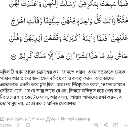
فَلَمَّا
سَمِعَتْ
بِمَكْرِهِنَّ
اَرْسَلَتْ
اِلَیْهِنَّ
وَاَعْتَدَتْ
لَهُنَّ
َلَمَّا سَمِعَتْ بِمَكْرِهِنَّ أَرْسَلَتْ إِلَيْهِنَّ وَأَعْتَدَتْ لَهُنَّ مُتَّكَـًۭٔا وَءَاتَتْ كُلَّ وَ
مُتَّكَاً
وَّاٰتَتْ
كُلَّ
وَاحِدَةٍ
مِّنْهُنَّ
سِكِّیْنًا
وَّقَالَتِ
اخْرُجْ
عَلَیْهِنَّ ۚ
فَلَمَّا
رَاَیْنَهٗۤ
اَكْبَرْنَهٗ
وَقَطَّعْنَ
اَیْدِیَهُنَّ
وَقُلْنَ
حَاشَ
لِلّٰهِ
مَا
هٰذَا
بَشَرًا ؕ
اِنْ
هٰذَاۤ
اِلَّا
مَلَكٌ
كَرِیْمٌ
মহিলাটি যখন তাদের চক্রান্তের কথা জানতে পারল, তখন তাদেরকে ডেকে
পাঠাল আর তাদের জন্য হেলান দিয়ে বসার ব্যবস্থা করল, আর তাদের
প্রত্যেককে একটা করে ছুরি দিল। অতঃপর ইউসুফকে বলল, ‘ওদের সামনে
বেরিয়ে এসো।’ যখন তারা তাকে দেখল, বিস্ময়ে অভিভূত হয়ে গেল আর
নিজেদের হাত কেটে ফেলল, আর বলল, ‘আল্লাহ আমাদের রক্ষা করুন, এ
তো মানুষ নয়, এতো এক সম্মানিত ফেরেশতা।’
তাফসির
পাঠ
প্রতিফলন
কিরাত
সম্পর্কিত বিষয়বস্তু
১২:৩২