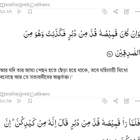
তাফসির
পাঠ
প্রতিফলন
১২:২৭
ان كان قميصه قد من دبر فكذبت وهو من الصادقين ٢٧
وَاِنْ
كَانَ
قَمِیْصُهٗ
قُدَّ
مِنْ
دُبُرٍ
فَكَذَبَتْ
وَهُوَ
مِنَ
َإِن كَانَ قَمِيصُهُۥ قُدَّ مِن دُبُرٍۢ فَكَذَبَتْ وَهُوَ مِنَ ٱلصَّـٰدِقِينَ ٢٧
الصّٰدِقِیْنَ
আর যদি তার জামা পেছন হতে ছেঁড়া হয়ে থাকে, তবে মহিলাটি মিথ্যে
বলেছে আর সে সত্যবাদীদের অন্তুর্ভক্ত।’
তাফসির
পাঠ
প্রতিফলন
১২:২৮
لما راى قميصه قد من دبر قال انه من كيدكن ان كيدكن عظيم ٢٨
فَلَمَّا
رَاٰ
قَمِیْصَهٗ
قُدَّ
مِنْ
دُبُرٍ
قَالَ
اِنَّهٗ
مِنْ
كَیْدِكُنَّ ؕ
اِنَّ
َلَمَّا رَءَا قَمِيصَهُۥ قُدَّ مِن دُبُرٍۢ قَالَ إِنَّهُۥ مِن كَيْدِكُنَّ ۖ إِنَّ كَيْدَكُنَّ عَظِيم