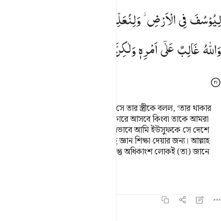
لِیُوْسُفَ
فِی
الْاَرْضِ ؗ
وَلِنُعَلِّمَهٗ
مِنْ
تَاْوِیْلِ
الْاَحَادِیْثِ ؕ
وَاللّٰهُ
غَالِبٌ
عَلٰۤی
اَمْرِهٖ
وَلٰكِنَّ
اَكْثَرَ
النَّاسِ
لَا
یَعْلَمُوْنَ
মিসরের যে লোক তাকে ক্রয় করেছিল, সে তার স্ত্রীকে বলল, ‘তার থাকার
সুব্যবস্থা কর, সম্ভবতঃ সে আমাদের উপকারে আসবে কিংবা তাকে আমরা
পুত্র হিসেবেও গ্রহণ করে নিতে পারি।’ এভাবে আমি ইউসুফকে সে দেশে
প্রতিষ্ঠিত করলাম তাকে স্বপ্ন ব্যাখ্যার কিছু জ্ঞান শিক্ষা দেয়ার জন্য। আল্লাহ
তাঁর কাজের ব্যাপারে পূর্ণ কর্তৃত্বশীল। কিন্তু অধিকাংশ লোকই (তা) জানে
না।
তাফসির
পাঠ
প্রতিফলন
১২:২২