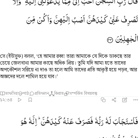
قَالَ
رَبِّ
السِّجْنُ
اَحَبُّ
اِلَیَّ
مِمَّا
یَدْعُوْنَنِیْۤ
اِلَیْهِ ۚ
وَاِلَّا
َالَ رَبِّ ٱلسِّجْنُ أَحَبُّ إِلَىَّ مِمَّا يَدْعُونَنِىٓ إِلَيْهِ ۖ وَإِلَّا تَصْرِفْ عَنِّى
تَصْرِفْ
عَنِّیْ
كَیْدَهُنَّ
اَصْبُ
اِلَیْهِنَّ
وَاَكُنْ
مِّنَ
الْجٰهِلِیْنَ
সে (ইউসুফ) বলল, ‘হে আমার রব্ব! তারা আমাকে যে দিকে ডাকছে তার
চেয়ে জেলখানা আমার কাছে অধিক প্রিয়। তুমি যদি আমা হতে তাদের
অপকৌশল সরিয়ে না দাও তা হলে আমি তাদের প্রতি আকৃষ্ট হয়ে পড়ব, আর
অজ্ঞদের দলে শামিল হয়ে যাব।’
তাফসির
পাঠ
প্রতিফলন
কিরাত
সম্পর্কিত বিষয়বস্তু
১২:৩৪
استجاب له ربه فصرف عنه كيدهن انه هو السميع العليم ٣٤
فَاسْتَجَابَ
لَهٗ
رَبُّهٗ
فَصَرَفَ
عَنْهُ
كَیْدَهُنَّ ؕ
اِنَّهٗ
هُوَ
َٱسْتَجَابَ لَهُۥ رَبُّهُۥ فَصَرَفَ عَنْهُ كَيْدَهُنَّ ۚ إِنَّهُۥ هُوَ ٱلسَّمِيعُ ٱلْعَلِيمُ