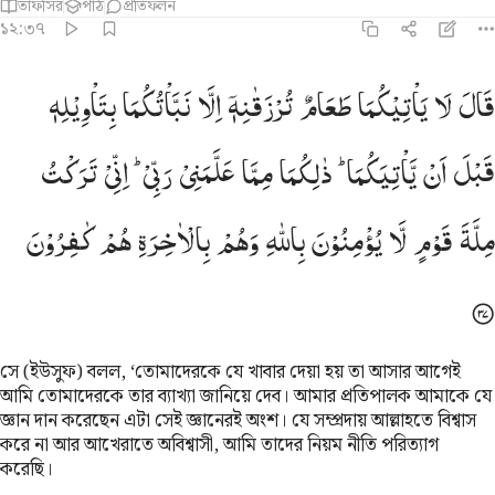
তাফসির
পাঠ
প্রতিফলন
১২:৩৭
ال لا ياتيكما طعام ترزقانه الا نباتكما بتاويله قبل ان ياتيكما ذالكما م
قَالَ
لَا
یَاْتِیْكُمَا
طَعَامٌ
تُرْزَقٰنِهٖۤ
اِلَّا
نَبَّاْتُكُمَا
بِتَاْوِیْلِهٖ
َالَ لَا يَأْتِيكُمَا طَعَامٌۭ تُرْزَقَانِهِۦٓ إِلَّا نَبَّأْتُكُمَا بِتَأْوِيلِهِۦ قَبْلَ أَن يَأْتِيَكُمَا ۚ 
قَبْلَ
اَنْ
یَّاْتِیَكُمَا ؕ
ذٰلِكُمَا
مِمَّا
عَلَّمَنِیْ
رَبِّیْ ؕ
اِنِّیْ
تَرَكْتُ
مِلَّةَ
قَوْمٍ
لَّا
یُؤْمِنُوْنَ
بِاللّٰهِ
وَهُمْ
بِالْاٰخِرَةِ
هُمْ
كٰفِرُوْنَ
সে (ইউসুফ) বলল, ‘তোমাদেরকে যে খাবার দেয়া হয় তা আসার আগেই
আমি তোমাদেরকে তার ব্যাখ্যা জানিয়ে দেব। আমার প্রতিপালক আমাকে যে
জ্ঞান দান করেছেন এটা সেই জ্ঞানেরই অংশ। যে সম্প্রদায় আল্লাহতে বিশ্বাস
করে না আর আখেরাতে অবিশ্বাসী, আমি তাদের নিয়ম নীতি পরিত্যাগ
করেছি।