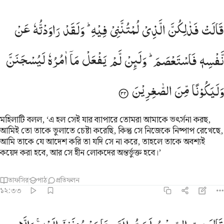
الت فذالكن الذي لمتنني فيه ولقد راودته عن نفسه فاستعصم ولين لم ي
قَالَتْ
فَذٰلِكُنَّ
الَّذِیْ
لُمْتُنَّنِیْ
فِیْهِ ؕ
وَلَقَدْ
رَاوَدْتُّهٗ
عَنْ
َالَتْ فَذَٰلِكُنَّ ٱلَّذِى لُمْتُنَّنِى فِيهِ ۖ وَلَقَدْ رَٰوَدتُّهُۥ عَن نَّفْسِهِۦ ف
نَّفْسِهٖ
فَاسْتَعْصَمَ ؕ
وَلَىِٕنْ
لَّمْ
یَفْعَلْ
مَاۤ
اٰمُرُهٗ
لَیُسْجَنَنَّ
وَلَیَكُوْنًا
مِّنَ
الصّٰغِرِیْنَ
মহিলাটি বলল, ‘এ হল সেই যার ব্যাপারে তোমরা আমাকে ভৎর্সনা করছ,
আমিই তো তাকে ভুলাতে চেষ্টা করেছি, কিন্তু সে নিজেকে নিষ্পাপ রেখেছে,
আমি তাকে যে আদেশ করি তা যদি সে না করে, তাহলে তাকে অবশ্যই
কয়েদ করা হবে, আর সে হীন লোকদের অন্তর্ভুক্ত হবে।’
তাফসির
পাঠ
প্রতিফলন
১২:৩৩
ال رب السجن احب الي مما يدعونني اليه والا تصرف عني كيدهن اصب ال