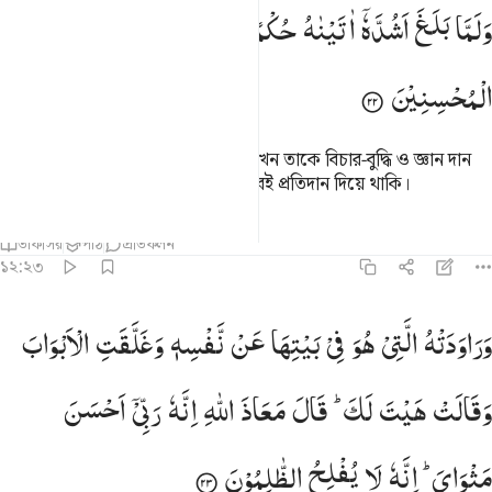
لما بلغ اشده اتيناه حكما وعلما وكذالك نجزي المحسنين ٢٢
وَلَمَّا
بَلَغَ
اَشُدَّهٗۤ
اٰتَیْنٰهُ
حُكْمًا
وَّعِلْمًا ؕ
وَكَذٰلِكَ
نَجْزِی
َلَمَّا بَلَغَ أَشُدَّهُۥٓ ءَاتَيْنَـٰهُ حُكْمًۭا وَعِلْمًۭا ۚ وَكَذَٰلِكَ نَجْزِى ٱلْمُحْسِنِ
الْمُحْسِنِیْنَ
যখন সে তার পরিপূর্ণ যৌবনে পৌঁছল, তখন তাকে বিচার-বুদ্ধি ও জ্ঞান দান
করলাম, আমি সৎকর্মশীলদেরকে এভাবেই প্রতিদান দিয়ে থাকি।
তাফসির
পাঠ
প্রতিফলন
১২:২৩
راودته التي هو في بيتها عن نفسه وغلقت الابواب وقالت هيت لك قال معاذ
وَرَاوَدَتْهُ
الَّتِیْ
هُوَ
فِیْ
بَیْتِهَا
عَنْ
نَّفْسِهٖ
وَغَلَّقَتِ
الْاَبْوَابَ
َرَٰوَدَتْهُ ٱلَّتِى هُوَ فِى بَيْتِهَا عَن نَّفْسِهِۦ وَغَلَّقَتِ ٱلْأَبْوَٰبَ وَقَالَتْ ه
وَقَالَتْ
هَیْتَ
لَكَ ؕ
قَالَ
مَعَاذَ
اللّٰهِ
اِنَّهٗ
رَبِّیْۤ
اَحْسَنَ
مَثْوَایَ ؕ
اِنَّهٗ
لَا
یُفْلِحُ
الظّٰلِمُوْنَ