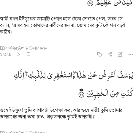
كَیْدَكُنَّ
عَظِیْمٌ
স্বামী যখন ইউসুফের জামাটি পেছন হতে ছেঁড়া দেখতে পেল, তখন সে
বলল, ‘এ সব হল তোমাদের নারীদের ছলনা, তোমাদের কূট কৌশল বড়ই
কঠিন।
তাফসির
পাঠ
প্রতিফলন
১২:২৯
وسف اعرض عن هاذا واستغفري لذنبك انك كنت من الخاطيين ٢٩
یُوْسُفُ
اَعْرِضْ
عَنْ
هٰذَا ٚ
وَاسْتَغْفِرِیْ
لِذَنْۢبِكِ ۖۚ
اِنَّكِ
ُوسُفُ أَعْرِضْ عَنْ هَـٰذَا ۚ وَٱسْتَغْفِرِى لِذَنۢبِكِ ۖ إِنَّكِ كُنتِ مِنَ ٱلْخَاطِـِٔين
كُنْتِ
مِنَ
الْخٰطِـِٕیْنَ
ওহে ইউসুফ! তুমি ব্যাপারটা উপেক্ষা কর, আর ওহে নারী! তুমি তোমার
অপরাধের জন্য ক্ষমা চাও, প্রকৃতপক্ষে তুমিই অপরাধী।’