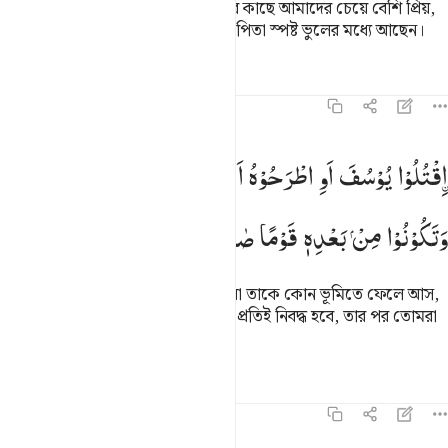
আর তার (সহোদর) ভাই আমাদের পিতার কাছে আমাদের চেয়ে বেশি প্রিয়,
অথচ আমরা পুরো একটা দল, আমাদের পিতা স্পষ্ট ভুলের মধ্যে আছেন।
তাফসির
পাঠ
প্রতিফলন
১২:৯
قتلوا يوسف او اطرحوه ارضا يخل لكم وجه ابيكم وتكونوا من بعده قوما
قْتُلُوْا
یُوْسُفَ
اَوِ
اطْرَحُوْهُ
اَرْضًا
یَّخْلُ
لَكُمْ
وَجْهُ
اَبِیْكُمْ
قْتُلُوا۟ يُوسُفَ أَوِ ٱطْرَحُوهُ أَرْضًۭا يَخْلُ لَكُمْ وَجْهُ أَبِيكُمْ وَتَكُونُوا۟ مِنۢ
وَتَكُوْنُوْا
مِنْ
بَعْدِهٖ
قَوْمًا
صٰلِحِیْنَ
তোমরা ইউসুফকে হত্যা করে ফেল কিংবা তাকে কোন ভূমিতে ফেলে আস,
তাহলে তোমাদের পিতার দৃষ্টি তোমাদের প্রতিই নিবদ্ধ হবে, তার পর তোমরা
(তাওবাহ করে) ভাল লোক হয়ে যাবে।
তাফসির
পাঠ
প্রতিফলন
১২:১০