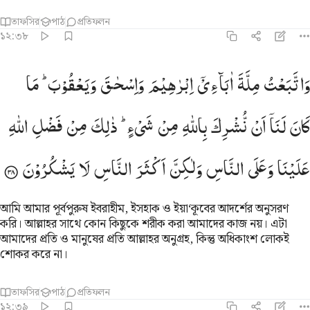
তাফসির
পাঠ
প্রতিফলন
১২:৩৮
اتبعت ملة ابايي ابراهيم واسحاق ويعقوب ما كان لنا ان نشرك بالله من
وَاتَّبَعْتُ
مِلَّةَ
اٰبَآءِیْۤ
اِبْرٰهِیْمَ
وَاِسْحٰقَ
وَیَعْقُوْبَ ؕ
مَا
َٱتَّبَعْتُ مِلَّةَ ءَابَآءِىٓ إِبْرَٰهِيمَ وَإِسْحَـٰقَ وَيَعْقُوبَ ۚ مَا كَانَ لَنَآ أَن نُّشْرِكَ
كَانَ
لَنَاۤ
اَنْ
نُّشْرِكَ
بِاللّٰهِ
مِنْ
شَیْءٍ ؕ
ذٰلِكَ
مِنْ
فَضْلِ
اللّٰهِ
عَلَیْنَا
وَعَلَی
النَّاسِ
وَلٰكِنَّ
اَكْثَرَ
النَّاسِ
لَا
یَشْكُرُوْنَ
আমি আমার পূর্বপুরুষ ইবরাহীম, ইসহাক ও ইয়া‘কূবের আদর্শের অনুসরণ
করি। আল্লাহর সাথে কোন কিছুকে শরীক করা আমাদের কাজ নয়। এটা
আমাদের প্রতি ও মানুষের প্রতি আল্লাহর অনুগ্রহ, কিন্তু অধিকাংশ লোকই
শোকর করে না।
তাফসির
পাঠ
প্রতিফলন
১২:৩৯