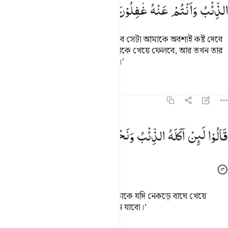
الذِّئْبُ
وَاَنْتُمْ
عَنْهُ
غٰفِلُوْنَ
পিতা বলল, ‘তোমরা যে তাকে নিয়ে যাবে সেটা আমাকে অবশ্যই কষ্ট দেবে
আর আমি ভয় করছি যে, নেকড়ে বাঘ তাকে খেয়ে ফেলবে, আর তখন তার
সম্পর্কে তোমরা বে-খেয়াল হয়ে থাকবে।’
তাফসির
পাঠ
প্রতিফলন
কিরাত
১২:১৪
الوا لين اكله الذيب ونحن عصبة انا اذا لخاسرون ١٤
قَالُوْا
لَىِٕنْ
اَكَلَهُ
الذِّئْبُ
وَنَحْنُ
عُصْبَةٌ
اِنَّاۤ
اِذًا
لَّخٰسِرُوْنَ
َالُوا۟ لَئِنْ أَكَلَهُ ٱلذِّئْبُ وَنَحْنُ عُصْبَةٌ إِنَّآ إِذًۭا لَّخَـٰسِرُونَ ١٤
তারা বলল, ‘আমরা একটা দল থাকতে তাকে যদি নেকড়ে বাঘে খেয়ে
ফেলে, তাহলে তো আমরা অপদার্থই বনে যাবো।’