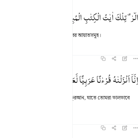
لر تلك ايات الكتاب المبين ١
الٓرٰ ۫
تِلْكَ
اٰیٰتُ
الْكِتٰبِ
الْمُبِیْنِ
لٓر ۚ تِلْكَ ءَايَـٰتُ ٱلْكِتَـٰبِ ٱلْمُبِينِ ١
আলিফ, লাম-রা, এগুলো সুস্পষ্ট কিতাবের আয়াতসমূহ।
তাফসির
পাঠ
প্রতিফলন
১২:২
نا انزلناه قرانا عربيا لعلكم تعقلون ٢
اِنَّاۤ
اَنْزَلْنٰهُ
قُرْءٰنًا
عَرَبِیًّا
لَّعَلَّكُمْ
تَعْقِلُوْنَ
ِنَّآ أَنزَلْنَـٰهُ قُرْءَٰنًا عَرَبِيًّۭا لَّعَلَّكُمْ تَعْقِلُونَ ٢
আমি তা অবতীর্ণ করেছি, আরবী ভাষার কুরআন, যাতে তোমরা ভালভাবে
বুঝতে পার।
তাফসির
পাঠ
প্রতিফলন
১২:৩