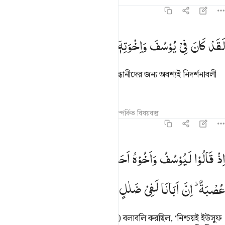
তাফসির
পাঠ
প্রতিফলন
১২:৭
 لقد كان في يوسف واخوته ايات للسايلين ٧
لَقَدْ
كَانَ
فِیْ
یُوْسُفَ
وَاِخْوَتِهٖۤ
اٰیٰتٌ
لِّلسَّآىِٕلِیْنَ
 لَّقَدْ كَانَ فِى يُوسُفَ وَإِخْوَتِهِۦٓ ءَايَـٰتٌۭ لِّلسَّآئِلِينَ ٧
ইউসুফ আর তার ভাইদের ঘটনায় সত্য সন্ধানীদের জন্য অবশ্যই নিদর্শনাবলী
আছে।
তাফসির
পাঠ
প্রতিফলন
কিরাত
সম্পর্কিত বিষয়বস্তু
১২:৮
ذ قالوا ليوسف واخوه احب الى ابينا منا ونحن عصبة ان ابانا لفي ضلال م
اِذْ
قَالُوْا
لَیُوْسُفُ
وَاَخُوْهُ
اَحَبُّ
اِلٰۤی
اَبِیْنَا
مِنَّا
وَنَحْنُ
ِذْ قَالُوا۟ لَيُوسُفُ وَأَخُوهُ أَحَبُّ إِلَىٰٓ أَبِينَا مِنَّا وَنَحْنُ عُصْبَةٌ إِنَّ أَبَانَا لَفِى ضَلَ
عُصْبَةٌ ؕ
اِنَّ
اَبَانَا
لَفِیْ
ضَلٰلٍ
مُّبِیْنِ
স্মরণ কর, যখন তারা (বৈমাত্রেয় ভাইগণ) বলাবলি করছিল, ‘নিশ্চয়ই ইউসুফ