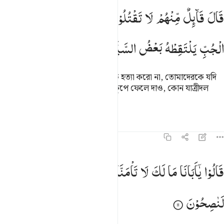
ال قايل منهم لا تقتلوا يوسف والقوه في غيابت الجب يلتقطه بعض السيار
قَالَ
قَآىِٕلٌ
مِّنْهُمْ
لَا
تَقْتُلُوْا
یُوْسُفَ
وَاَلْقُوْهُ
فِیْ
غَیٰبَتِ
َالَ قَآئِلٌۭ مِّنْهُمْ لَا تَقْتُلُوا۟ يُوسُفَ وَأَلْقُوهُ فِى غَيَـٰبَتِ ٱلْجُبِّ يَلْتَقِطْهُ بَعْضُ
الْجُبِّ
یَلْتَقِطْهُ
بَعْضُ
السَّیَّارَةِ
اِنْ
كُنْتُمْ
فٰعِلِیْنَ
তাদের একজন বলল, তোমরা ইউসুফকে হত্যা করো না, তোমাদেরকে যদি
কিছু করতেই হয় বরং তাকে কোন অন্ধ কূপে ফেলে দাও, কোন যাত্রীদল
তাকে উঠিয়ে নিয়ে যাবে।’
তাফসির
পাঠ
প্রতিফলন
কিরাত
১২:১১
الوا يا ابانا ما لك لا تامنا على يوسف وانا له لناصحون ١١
قَالُوْا
یٰۤاَبَانَا
مَا
لَكَ
لَا
تَاْمَنَّا
عَلٰی
یُوْسُفَ
وَاِنَّا
لَهٗ
َالُوا۟ يَـٰٓأَبَانَا مَا لَكَ لَا تَأْمَ۫نَّا عَلَىٰ يُوسُفَ وَإِنَّا لَهُۥ لَنَـٰصِحُونَ ١١
لَنٰصِحُوْنَ