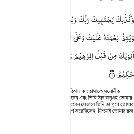
كذالك يجتبيك ربك ويعلمك من تاويل الاحاديث ويتم نعمته عليك وعلى ا
وَكَذٰلِكَ
یَجْتَبِیْكَ
رَبُّكَ
وَیُعَلِّمُكَ
مِنْ
تَاْوِیْلِ
الْاَحَادِیْثِ
َكَذَٰلِكَ يَجْتَبِيكَ رَبُّكَ وَيُعَلِّمُكَ مِن تَأْوِيلِ ٱلْأَحَادِيثِ وَيُتِمُّ نِعْمَتَهُۥ عَلَيْكَ وَعَلَ
وَیُتِمُّ
نِعْمَتَهٗ
عَلَیْكَ
وَعَلٰۤی
اٰلِ
یَعْقُوْبَ
كَمَاۤ
اَتَمَّهَا
عَلٰۤی
اَبَوَیْكَ
مِنْ
قَبْلُ
اِبْرٰهِیْمَ
وَاِسْحٰقَ ؕ
اِنَّ
رَبَّكَ
عَلِیْمٌ
حَكِیْمٌ
(স্বপ্নে যেমন দেখেছ) এভাবে তোমার প্রতিপালক তোমাকে মনোনীত
করবেন, তোমাকে স্বপ্নের ব্যাখ্যা শিক্ষা দিবেন এবং তিনি তাঁর অনুগ্রহ তোমার
প্রতি আর ইয়া‘কূব পরিবারের প্রতি পূর্ণ করবেন যেভাবে তিনি তা পূর্বে তোমার
পিতৃ-পুরুষ ইবরাহীম ও ইসহাকের প্রতি পূর্ণ করেছিলেন, নিশ্চয়ই তোমার রব্ব
সর্বজ্ঞ, বড়ই প্রজ্ঞাবান।’