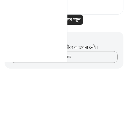
৮
৮
আরও প্রতিফলন পড়ুন
নোট এবং প্রতিফলন
এই পদটি সম্পর্কে আপনার কোনো টীকা বা ভাবনা নেই।
আপনার ভাবনাগুলো লিপিবদ্ধ করুন…
Notes
placeholders