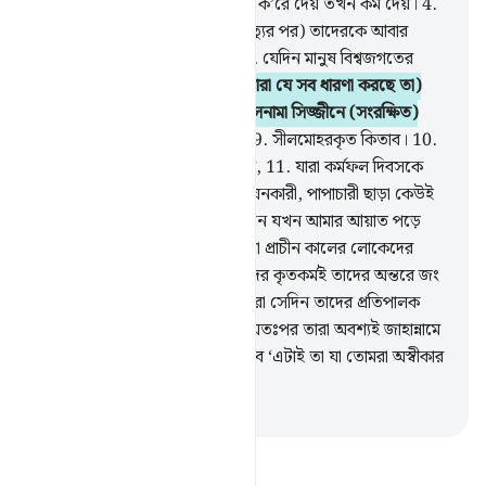
যখন তাদেরকে মেপে দেয় বা ওজন ক’রে দেয় তখন কম দেয়।
4
.
তারা কি চিন্তা করে না যে (তাদের মৃত্যুর পর) তাদেরকে আবার
উঠানো হবে,
5
.
এক মহা দিবসে।
6
.
যেদিন মানুষ বিশ্বজগতের
প্রতিপালকের সামনে দাঁড়াবে।
7
.
(তারা যে সব ধারণা করছে তা)
কক্ষনো না, নিশ্চয়ই পাপীদের ‘আমালনামা সিজ্জীনে (সংরক্ষিত)
আছে।
8
.
তুমি কি জান সিজ্জীন কী
9
.
সীলমোহরকৃত কিতাব।
10
.
সেদিন দুর্ভোগ হবে অস্বীকারকারীদের,
11
.
যারা কর্মফল দিবসকে
অস্বীকার করে।
12
.
কেবল সীমালঙ্ঘনকারী, পাপাচারী ছাড়া কেউই
তা অস্বীকার করে না।
13
.
তার সামনে যখন আমার আয়াত পড়ে
শোনানো হয়, তখন সে বলে, ‘এ তো প্রাচীন কালের লোকেদের
কাহিনী’’।
14
.
কক্ষনো না, বরং তাদের কৃতকর্মই তাদের অন্তরে জং
ধরিয়ে দিয়েছে।
15
.
কক্ষনো না, তারা সেদিন তাদের প্রতিপালক
থেকে পর্দার আড়ালে থাকবে।
16
.
অতঃপর তারা অবশ্যই জাহান্নামে
প্রবেশ করবে।
17
.
অতঃপর বলা হবে ‘এটাই তা যা তোমরা অস্বীকার
করতে।’
-
Taisirul Quran
তাফসীর পড়ুন