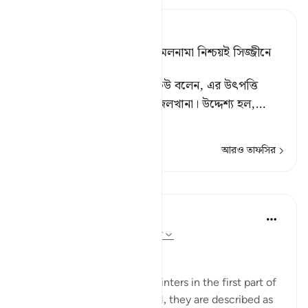
Tafsir Ahsanul Bayaan
না, কখনই না, পাপাচারীদের আমলনামা নিশ্চয়ই সিজ্জীনে
থাকবে। [১]
[১] سجين (সিজ্জীন): কেউ কেউ বলেন, এর উৎপত্তি
سجن শব্দ থেকে; যার মানে জেলখানা। উদ্দেশ্য হল,
…
আরও পড়ুন
আরও তাফসির
পাঠ
In the Shade of the Quran
৩১ সপ্তাহ আগে
·
রেফারেন্সিং
আয়াহ ৮৩:৭-৮
The Inevitable Reckoning
The defrauders are called stinters in the first part of
the surah, but in the second, they are described as