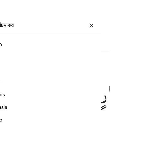
্বাচন কর
প্রবেশ কর
পাতা
৩০৮
জুজ
১৮
/
হিযব
৩৫
h
ِیْ
قَرَارٍ
مَّكِیْنٍ
ف
is
esia
রক্ষিত আধারে স্থাপন করেছি।
no