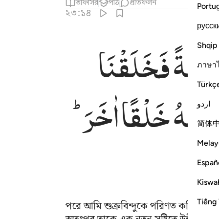
তাফসির
পাঠ
প্রতিফলন
Portu
২৩:১৪
русск
ضْغَةً
فَخَلَقْنَا
Shqip
ن الخالقين ١٤
ْنَـٰهُ خَلْقًا ءَاخَرَ ۚ فَتَبَارَكَ ٱللَّهُ أَحْسَنُ ٱلْخَـٰلِقِينَ ١٤
ภาษา
Türkç
شَاْنٰهُ
خَلْقًا
اٰخَرَ ؕ
اردو
简体
Melay
Españ
Kiswah
Tiếng 
পরে আমি শুক্রবিন্দুকে পরিণত করি জমাট 