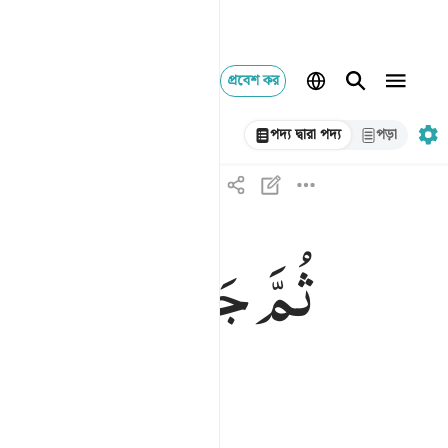
প্রবেশ কর
পদ্য দ্বারা পদ্য
পড়া
ثُمَّ
جَعَلْنٰهُ
نُطْفَةً
ف
ثم جعلناه نطفة في قرار مكين ١٣
ثُمَّ جَعَلْنَـٰهُ نُطْفَةًۭ فِى قَرَارٍۢ مَّكِينٍۢ ١٣