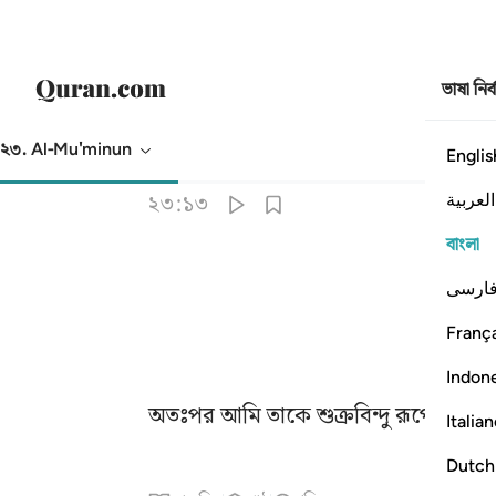
ভাষা নির
২৩. Al-Mu'minun
Englis
অনুবাদ
: Taisirul Quran
العربية
২৩:১৩
বাংলা
ارسی
França
Indon
অতঃপর আমি তাকে শুক্রবিন্দু রূপে এক সং
Italia
Dutch