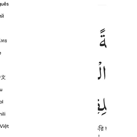
guês
ий
َ
عَلَقَةً
فَخَلَقْنَا
الْعَلَقَةَ
مُ
المضغة عظاما فكسونا العظام لحما ثم انشاناه خلقا اخر فتبارك الله احس
ُضْغَةًۭ فَخَلَقْنَا ٱلْمُضْغَةَ عِظَـٰمًۭا فَكَسَوْنَا ٱلْعِظَـٰمَ لَحْمًۭا ثُمَّ أَنشَأ
ไทย
e
َوْنَا
الْعِظٰمَ
لَحْمًا ۗ
ثُمَّ
اَنْ
中文
ُ
الْخٰلِقِیْنَ
u
ol
ili
Việt
বাঁধা রক্তে, অতঃপর মাংসপিন্ডকে পরিণত করি হাড্ডিতে, অত