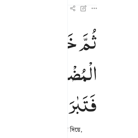
ثُمَّ
خَلَقْنَا
النُّطْفَة
ثم خلقنا النطفة علقة فخلقنا العلقة مضغة فخلقنا 
ثُمَّ خَلَقْنَا ٱلنُّطْفَةَ عَلَقَةًۭ فَخَلَقْنَا ٱلْعَلَقَةَ م
الْمُضْغَةَ
عِظٰمًا
فَكَس
فَتَبٰرَكَ
اللّٰهُ
اَحْسَن
ঃপর হাড্ডিকে আবৃত করি মাংস দিয়ে,