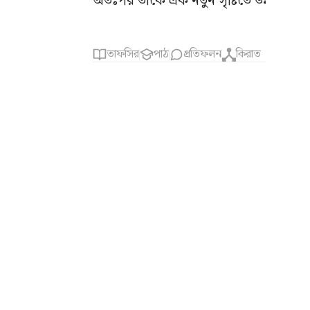
অতঃপর তাকে এক নতুন সৃষ্টিতে উন্নীত করি। 
তাফসির
পাঠ
প্রতিফলন
কিরাত