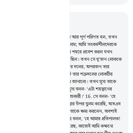
প্রাসঙ্গিকভাবে পড়ুন
অধ্যায় ২৮, পৃষ্ঠা ৩৪৯, জুজ ২০
14
.
মূসা যখন যৌবনে পদার্পণ করল আর পূর্ণ পরিণত হল, তখন
আমি তাকে হিকমত ও জ্ঞান দান করলাম; আমি সৎকর্মশীলদেরকে
এভাবেই পুরস্কৃত করে থাকি।
15
.
সে শহরে প্রবেশ করল যখন
সেখানের লোকেরা অসতর্ক অবস্থায় ছিল। তখন সে দু’জন লোককে
সংঘর্ষরত অবস্থায় পেল। একজন তার দলের, অপরজন তার
শত্রুদলের। তখন তার দলের লোকটি তার শত্রুদলের লোকটির
বিরুদ্ধে তার কাছে সাহায্যের আবেদন জানালো। তখন মূসা তাকে
ঘুসি মারল এবং হত্যা করে ফেলল। মূসা বলল- ‘এটা শয়ত্বানের
কাজ। সে নিশ্চয় প্রকাশ্য শত্রু, গুমরাহকারী।’
16
.
সে বলল- ‘হে
আমার প্রতিপালক! আমি নিজের আত্মার উপর যুলম করেছি, অতএব
আমাকে ক্ষমা কর।’ অতঃপর আল্লাহ তাকে ক্ষমা করলেন, অবশ্যই
তিনি ক্ষমাশীল, অতি দয়ালু।
17
.
মূসা বলল, ‘হে আমার প্রতিপালক!
তুমি যেহেতু আমার উপর অনুগ্রহ করেছ, কাজেই আমি কক্ষনো