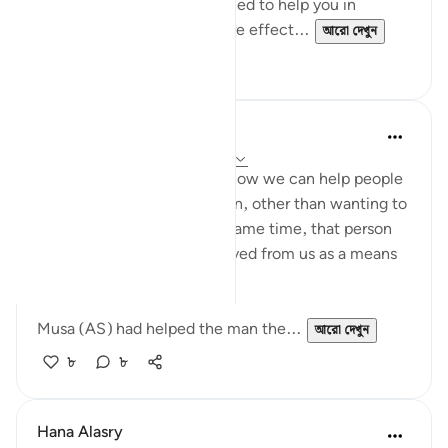
These workshops are designed to help you in
reflecting on the Quran more effect...
আরো দেখুন
১৮
২
Nadia L
২ বছর পূর্বে
·
রেফারেন্সিং
আয়াহ ২৮:১৮-২০
These ayahs remind me of how we can help people
in our life for no other reason, other than wanting to
do a good deed and at the same time, that person
can use the help they received from us as a means
to take advantage of us.
Musa (AS) had helped the man the...
আরো দেখুন
৮
৮
Hana Alasry