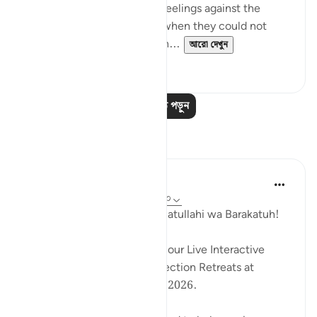
inevitably enhanced angry feelings against the
Children of Israel at a time when they could not
protect themselves or moun...
আরো দেখুন
০
০
আরও পাঠ পড়ুন
প্রতিফলন
Hammad Fahim
২৯ সপ্তাহ আগে
·
রেফারেন্সিং
আয়াহ ২৮:১-২০
Assalamu Alaikum wa Rahmatullahi wa Barakatuh!
InshaAllah we will continue our Live Interactive
Reflection Workshops -Reflection Retreats at
2:30pm (GMT) / 17 January 2026.