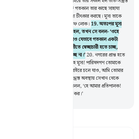
পাপীদের সাহায্যকারী হব না।’
18
.
শহরে তার সকাল হল ভীত-সন্ত্রস্ত
অবস্থায়। হঠাৎ সে শুনল যে লোকটি গতকাল তার কাছে সাহায্য
চেয়েছিল (আবার) সে সাহায্যের জন্য চীৎকার করছে। মূসা তাকে
বলল- ‘তুমি প্রকাশ্যই একজন বেওকুফ লোক।
19
.
অতঃপর মূসা
যখন উভয়ের শত্রুকে ধরতে উদ্যত হল, তখন সে বলল- ‘ওহে
মূসা! তুমি কি আমাকে হত্যা করতে চাও যেভাবে গতকাল একটা
লোককে হত্যা করেছ, তুমি তো পৃথিবীতে স্বেচ্ছাচারী হতে চাচ্ছ,
সংশোধনকারীদের মধ্যে গণ্য হতে চাচ্ছ না।’
20
.
নগরের প্রান্ত হতে
এক লোক ছুটে আসল। সে বলল- ‘হে মূসা! পারিষদগণ তোমাকে
হত্যার পরামর্শ করছে, কাজেই তুমি বাইরে চলে যাও, আমি তোমার
হিতাকাঙ্ক্ষী।
21
.
তখন মূসা ভীত-সন্ত্রস্ত অবস্থায় সেখান থেকে
বেরিয়ে পড়ল সতর্কতার সঙ্গে। সে বলল, ‘হে আমার প্রতিপালক!
তুমি আমাকে যালিম গোষ্ঠী হতে রক্ষা কর।’
-
Taisirul Quran
তাফসীর পড়ুন
Tafsir Ahsanul Bayaan