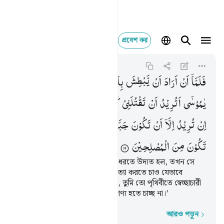
প্রবেশ কর
فلما ان اراد ان يبطش 
Al-Qasas
28:19
২৮:১৯
فَلَمَّاۤ
اَنْ
اَرَادَ
اَنْ
یَّبْطِشَ
بِالَّذِیْ
هُوَ
عَدُوٌّ
لَّهُمَا ۙ
قَالَ
یٰمُوْسٰۤی
اَتُرِیْدُ
اَنْ
تَقْتُلَنِیْ
كَمَا
قَتَلْتَ
نَفْسًا
بِالْاَمْسِ ۖۗ
اِنْ
تُرِیْدُ
اِلَّاۤ
اَنْ
تَكُوْنَ
جَبَّارًا
فِی
الْاَرْضِ
وَمَا
تُرِیْدُ
اَنْ
تَكُوْنَ
مِنَ
الْمُصْلِحِیْنَ
অতঃপর মূসা যখন উভয়ের শত্রুকে ধরতে উদ্যত হল, তখন সে
বলল- ‘ওহে মূসা! তুমি কি আমাকে হত্যা করতে চাও যেভাবে
গতকাল একটা লোককে হত্যা করেছ, তুমি তো পৃথিবীতে স্বেচ্ছাচারী
হতে চাচ্ছ, সংশোধনকারীদের মধ্যে গণ্য হতে চাচ্ছ না।’
আরও পড়ুন
শব্দে শব্দে