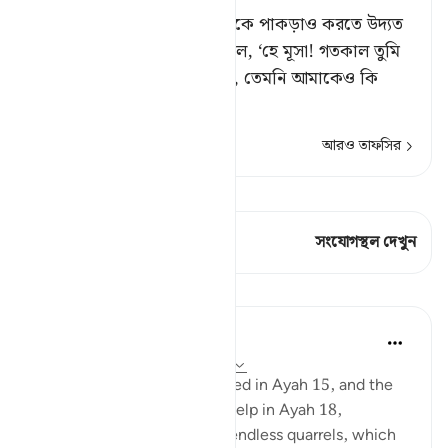
অতঃপর মূসা যখন উভয়ের শত্রুকে পাকড়াও করতে উদ্যত
হল,[১] তখন সে ব্যক্তি বলে উঠল, ‘হে মূসা! গতকাল তুমি
যেমন এক ব্যক্তিকে হত্যা করেছ, তেমনি আমাকেও কি
হত্যা
…
আরও পড়ুন
আরও তাফসির
কিরাত দেখুন
এই শ্লোকে আছে 1 সংযোগস্থল
সংযোগস্থল দেখুন
পাঠ
In the Shade of the Quran
৩১ সপ্তাহ আগে
·
রেফারেন্সিং
আয়াহ ২৮:১৯
The man whom Moses helped in Ayah 15, and the
same one who wanted his help in Ayah 18,
appeared to be involved in endless quarrels, which