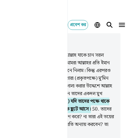
প্রবেশ কর
াসঙ্গিকভাবে পড়ুন
যায় ২৪, পৃষ্ঠা ৩২১, জুজ ১৮
.
আমি সুস্পষ্ট নিদর্শন অবতীর্ণ করেছি, আল্লাহ যাকে চান সরল
ক পথ প্রদর্শন করেন।
47
.
তারা বলে- আমরা আল্লাহর প্রতি ইমান
াম আর রসূলের প্রতিও আর আমরা মেনে নিলাম। কিন্তু এরপরও
ের মধ্যেকার একদল মুখ ফিরিয়ে নেয়, তারা (প্রকৃতপক্ষে) মু’মিন
।
48
.
তাদেরকে যখন তাদের মাঝে ফয়সালা করার উদ্দেশে আল্লাহ
াঁর রসূলের পানে আহবান করা হয়, তখন তাদের একদল মুখ
িয়ে নেয়।
49
.
কিন্তু ‘হাক’ (অর্থাৎ প্রাপ্য) যদি তাদের পক্ষে থাকে
লে পূর্ণ বিনয়ের সঙ্গে তারা রসূলের দিকে ছুটে আসে।
50
.
তাদের
তরে কি রোগ আছে, না তারা সন্দেহ পোষণ করে? না তারা এই ভয়ের
যে আছে যে আল্লাহ ও তাঁর রসূল তাদের প্রতি অন্যায় করবেন? তা
 আসলে তারা নিজেরাই অন্যায়কারী।