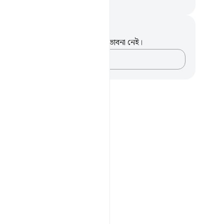
isirul Quran
ট এবং প্রতিফলন
পদটি সম্পর্কে আপনার কোনো টীকা বা ভাবনা নেই।
আপনার ভাবনাগুলো লিপিবদ্ধ করুন…