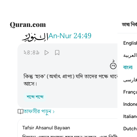
ভাষা নির
024
وان يكن لهم الحق ياتوا اليه مذعنين ٤٩
An-Nur
24:49
Englis
২৪:৪৯
العربية
عِنِیْنَ
বাংলা
কিন্তু ‘হাক’ (অর্থাৎ প্রাপ্য) যদি তাদের পক্ষে থাকে তাহলে
ارسی
আসে।
França
শব্দে শব্দে
Indon
তাফসীর পড়ুন
Italia
Tafsir Ahsanul Bayaan
Dutch