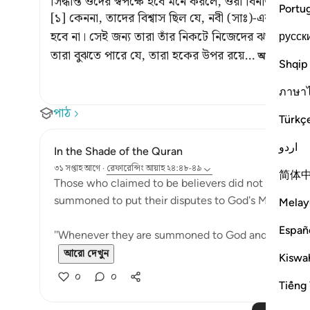
সিদ্ধান্ত ওদের স্বপক্ষে হবে মনে করলে, ওরা বিনীতভাবে 
Portu
[১] কেননা, তাদের বিশ্বাস ছিল যে, নবী (সাঃ)-এর বিচা
হবে না। সেই জন্য তারা তাঁর নিকটে নিজেদের ঝগড়া-বিবাদে
русск
তারা বুঝতে পারে যে, তারা হকের উপর রয়ে
…
আরও পড়ুন
Shqip
ภาษา
পাঠ
Türkç
اردو
In the Shade of the Quran
৩১ সপ্তাহ আগে
·
রেফারেন্সিং
আয়াহ ২৪:৪৮-৪৯
简体
Those who claimed to be believers did not hesitate
summoned to put their disputes to God's Messenger 
Melay
Españ
"Whenever they are summoned to God and His Messen
আরো দেখুন
Kiswah
০
০
Tiếng 